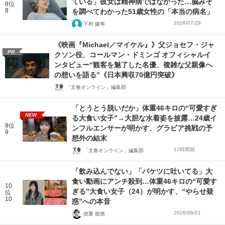
ている」彼女は精神病ではなかった…脳みそ
8位
8
を調べてわかった51歳女性の「本当の病名」
2026/07/29
下村 健寿
《映画『Michael／マイケル』》父ジョセフ・ジャ
PR
クソン役、コールマン・ドミンゴ オフィシャルイ
ンタビュー“観客を魅了した名優、複雑な父親像へ
の想いを語る”《日本興収70億円突破》
「文春オンライン」編集部
「とうとう脱いだか」体重46キロの“可愛すぎ
NEW
る大食い女子”→大胆な水着姿を披露…24歳イ
9位
ンフルエンサーが明かす、グラビア挑戦の予
9
想外の結末
17時間前
「文春オンライン」編集部
「飲み込んでない」「バケツに吐いてる」大
食い動画にアンチ殺到…体重46キロの“可愛す
10
ぎる”大食い女子（24）が明かす、“やらせ疑
位
10
惑”への本音
2026/08/01
徳重 龍徳