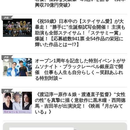
興収70億円突破》
PR
《祝59歳》日本中の【ステイサム愛】が大
暴走！ “勝手に”生誕祭試写会開催！ 主演も
助演も全部ステイサム！「ステサミー賞」
爆誕！【応募総数941票 全54作品の栄冠に
輝いた作品とはー!?】
PR
オープン1周年を記念した特別イベントがサ
ムソナイト・ブラックレーベル銀座店で開
催 仕事も人生も自分らしく～笑顔あふれ
る特別対談～
PR
《渡辺淳一原作＆娘・渡邉直子監督》“女性
の性”を真摯に描く意欲作に黒木瞳・西岡德
馬・吉田羊が出演決定！《映画『月がみて
いる』》