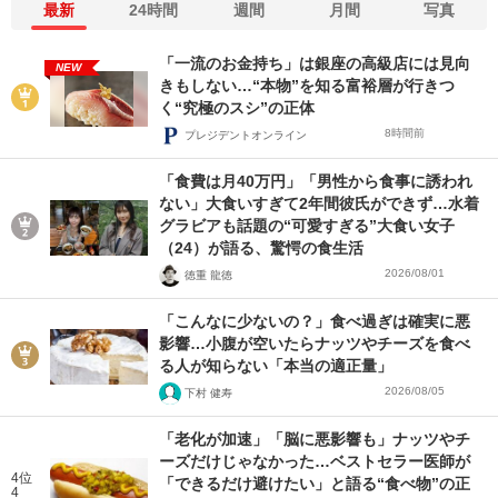
最新
24時間
週間
月間
写真
「一流のお金持ち」は銀座の高級店には見向
NEW
きもしない…“本物”を知る富裕層が行きつ
く“究極のスシ”の正体
8時間前
プレジデントオンライン
「食費は月40万円」「男性から食事に誘われ
ない」大食いすぎて2年間彼氏ができず…水着
グラビアも話題の“可愛すぎる”大食い女子
（24）が語る、驚愕の食生活
2026/08/01
徳重 龍徳
「こんなに少ないの？」食べ過ぎは確実に悪
影響…小腹が空いたらナッツやチーズを食べ
る人が知らない「本当の適正量」
2026/08/05
下村 健寿
「老化が加速」「脳に悪影響も」ナッツやチ
ーズだけじゃなかった…ベストセラー医師が
4位
「できるだけ避けたい」と語る“食べ物”の正
4