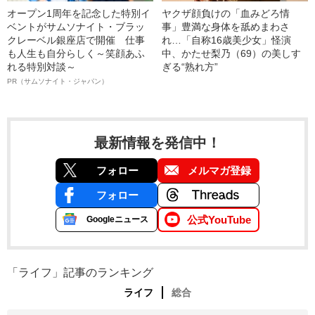
オープン1周年を記念した特別イ
ヤクザ顔負けの「血みどろ情
ベントがサムソナイト・ブラッ
事」豊満な身体を舐めまわさ
クレーベル銀座店で開催 仕事
れ…「自称16歳美少女」怪演
も人生も自分らしく～笑顔あふ
中、かたせ梨乃（69）の美しす
れる特別対談～
ぎる“熟れ方”
PR（サムソナイト・ジャパン）
最新情報を発信中！
フォロー
メルマガ登録
フォロー
公式YouTube
Googleニュース
「ライフ」記事のランキング
ライフ
総合