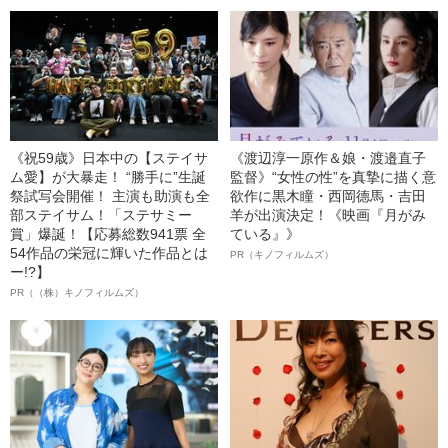
《祝59歳》日本中の【ステイサ
《渡辺淳一原作＆娘・渡邉直子
ム愛】が大暴走！ “勝手に”生誕
監督》“女性の性”を真摯に描く意
祭試写会開催！ 主演も助演も全
欲作に黒木瞳・西岡德馬・吉田
部ステイサム！「ステサミー
羊が出演決定！《映画『月がみ
賞」爆誕！【応募総数941票 全
ている』》
54作品の栄冠に輝いた作品とは
PR（キノフィルムズ）
ー!?】
PR（（株）キノフィルムズ）