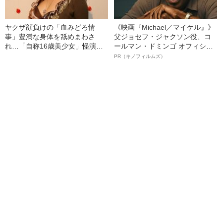
ヤクザ顔負けの「血みどろ情
《映画『Michael／マイケル』》
事」豊満な身体を舐めまわさ
父ジョセフ・ジャクソン役、コ
れ…「自称16歳美少女」怪演
ールマン・ドミンゴ オフィシャ
中、かたせ梨乃（69）の美しす
ルインタビュー“観客を魅了した
PR（キノフィルムズ）
ぎる“熟れ方”
名優、複雑な父親像への想いを
語る”《日本興収70億円突破》