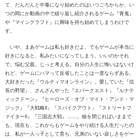
て、だんだんと中毒になり始めたのはいつごろからか、い
つの間にか動画の中で繰り返し紹介されるゲーム『青鬼』
や『マインクラフト』に興味を持ち始めてしまうわけで
す。
いや、まあゲームは私も好きだよ。でもゲームが本当に
好きになると、私みたいになってしまう。いいのかそれ
で。悩む父親。じっと考える。自分の人生に悔いはないけ
れど、ゲームにハマって反省したことは一度ならずある。
大好きだった『ウルティマオンライン』、愛していた『信
長の野望』、さんざんやった『エバークエスト』『ルナテ
ィックドーン』『ヒーローズ・オブ・マイト・アンド・マ
ジック』『大戦略II』『スパイクアウト』『ストリートフ
ァイターII』『三国志大戦』……。瞼を閉じればいままで
も、現在も、これからもゲームをやり続ける人生だったの
は、私が一人っ子として育ち、兄弟のいない寂しさをゲー