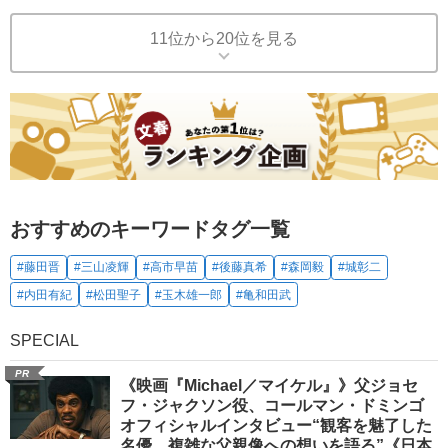
11位から20位を見る
おすすめのキーワードタグ一覧
#藤田晋
#三山凌輝
#高市早苗
#後藤真希
#森岡毅
#城彰二
#内田有紀
#松田聖子
#玉木雄一郎
#亀和田武
SPECIAL
PR
《映画『Michael／マイケル』》父ジョセ
フ・ジャクソン役、コールマン・ドミンゴ
オフィシャルインタビュー“観客を魅了した
名優、複雑な父親像への想いを語る”《日本