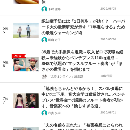
体
2026/08/05
下村 健寿
認知症予防には「1日何歩」が効く？ ハーバ
ード大の最新研究が示す「7年遅らせる」ため
5位
5
の最適ウォーキング術
2026/05/30
梶山 寿子
35歳で大手損保を退職→収入ゼロで夜職も経
NEW
験→未経験からベンチプレス110kg達成…
6位
SNSで話題の“マッスルフルート奏者”が「ま
6
さかの世界金」を掴むまで
10時間前
「文春オンライン」編集部
「勉強もちゃんとやるから！」スパルタ母に
中1で土下座、音大進学は猛反対され…ベンチ
7位
プレス“世界金”で話題のフルート奏者が明か
7
す、音楽家への「険しすぎる道」
2026/08/01
我妻 弘崇
「夫の名前を忘れた」「被害妄想にとらわれ