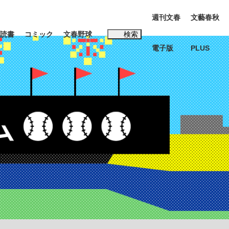
週刊文春
文藝春秋
読書
コミック
文春野球
検索
電子版
PLUS
インタビュー
読書
#松田聖子
む将棋
BC日本代表“敗戦”の真実 選手が明かす...