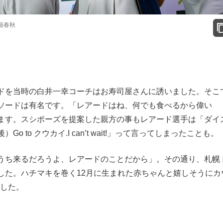
藝春秋
ドを当時の白井一幸コーチはお寿司屋さんに誘いました。そこ
ソードは有名です。「レアードはね、何でも食べるから偉い
ます。スシポーズを提案した親方の事もレアード選手は「ダイ
to クウカイ.I can’t wait!」って言ってしまったことも。
うち来るだろうよ、レアードのことだから」。その通り、札幌
した。ハチマキを巻く12月に生まれた赤ちゃんと嬉しそうにカ
ました。