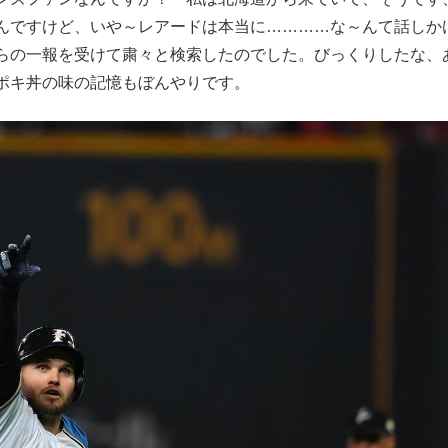
んですけど、いや～レアードは本当に…………な～んて話しか
らの一報を受けて粛々と検索したのでした。びっくりしたな、
ポキ丼の味の記憶もぼんやりです。