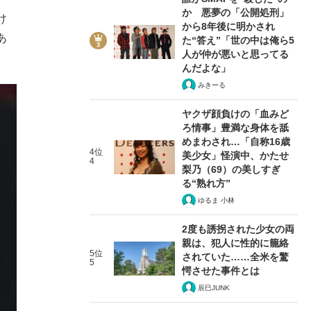
か 悪夢の「公開処刑」
け
から8年後に明かされ
あ
た“答え”「世の中は俺ら5
人が仲が悪いと思ってる
んだよな」
みきーる
ヤクザ顔負けの「血みど
ろ情事」豊満な身体を舐
めまわされ…「自称16歳
4位
美少女」怪演中、かたせ
4
梨乃（69）の美しすぎ
る“熟れ方”
ゆるま 小林
2度も誘拐された少女の両
親は、犯人に性的に籠絡
5位
されていた……全米を驚
5
愕させた事件とは
辰巳JUNK