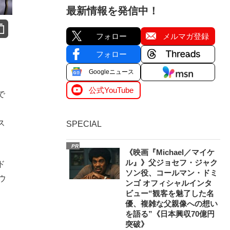
最新情報を発信中！
フォロー
メルマガ登録
フォロー
Googleニュース
公式YouTube
で
ス
SPECIAL
PR
《映画『Michael／マイケ
ル』》父ジョセフ・ジャク
ド
ソン役、コールマン・ドミ
ウ
ンゴ オフィシャルインタ
ビュー“観客を魅了した名
優、複雑な父親像への想い
を語る”《日本興収70億円
突破》