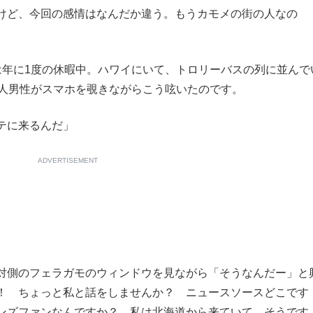
けど、今回の感情はなんだか違う。もうカモメの街の人なの
もっと見る
年に1度の休暇中。ハワイにいて、トロリーバスの列に並んで
本人男性がスマホを覗きながらこう呟いたのです。
テに来るんだ」
ADVERTISEMENT
対側のフェラガモのウィンドウを見ながら「そうなんだー」と
！ ちょっと私と話をしませんか？ ニュースソースどこです
ンズファンなんですか？ 私は北海道から来ていて、そうです