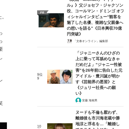
ル』》父ジョセフ・ジャクソン
役、コールマン・ドミンゴ オフ
PR
ィシャルインタビュー“観客を
た。
魅了した名優、複雑な父親像へ
、
の想いを語る”《日本興収70億
っ
円突破》
っ
「文春オンライン」編集部
栗
「ジャニーさんのひざの
し
上に乗って耳舐めなきゃ
だめだよ」“ジャニー性被
害”を26年前に告白した元
9位
アイドル・豊川誕が明か
9
レ
す《芸能界の悪習》と
《ジュリー社長への願
い》
安藤 海南男
笑
ヌードも不倫も厭わず、
離婚後も市川海老蔵や勝
地涼と浮名を…「離婚し
10