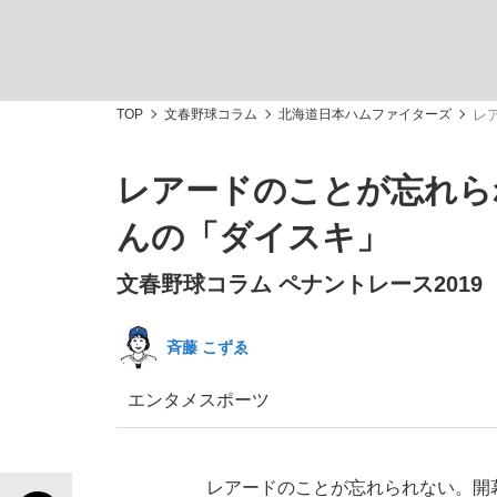
TOP
文春野球コラム
北海道日本ハムファイターズ
レ
レアードのことが忘れら
「敗因分析は一切聞かれなかった」侍ジャパン選
キングの誕生を、目撃せよ。
んの「ダイスキ」
文春野球コラム ペナントレース2019
斉藤 こずゑ
the Style
エンタメ
スポーツ
「目標達成できなかったからと言って…」サッ
レアードのことが忘れられない。開幕