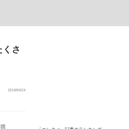
ない資産運用のすべて
たくさ
が悲しい」『北の国から』倉本聰氏（91...
2019/04/24
球団