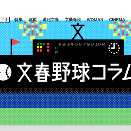
ゴリ
特集
連載
週刊文春
文藝春秋
WOMAN
CINEMA
キーワード入力
ス
エンタメ
ライフ
ビジネス
ーワードタグ一覧
山凌輝
#高市早苗
#後藤真希
#森岡毅
#城彰二
#内田有紀
観る将棋、読
#亀和田武
て明かした日本代表監督に...
「最悪の空気のまま解散」W