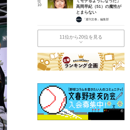
てモテるようになった」
位
10
高岡早紀（51）の魔性が
とまらない
「週刊文春」編集部
11位から20位を見る