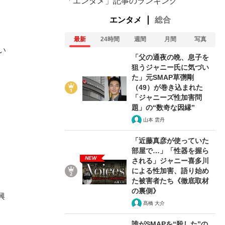
「エンタメ」記事のランキング
エンタメ
総合
最新
24時間
週間
月間
写真
い
「父の通夜の晩、息子を
狙うジャニー氏に気づい
た」元SMAP草彅剛
（49）が巻き込まれた
「ジャニーズ性加害問
題」の“数奇な因縁”
山本 雲丹
「近藤真彦が使っていた
部屋で…」「性器を握ら
NEW
される」ジャニー喜多川
による性加害、語り始め
た被害者たち《徹底取材
の裏側》
興
髙橋 大介
誰がSMAPを“殺した”の
、