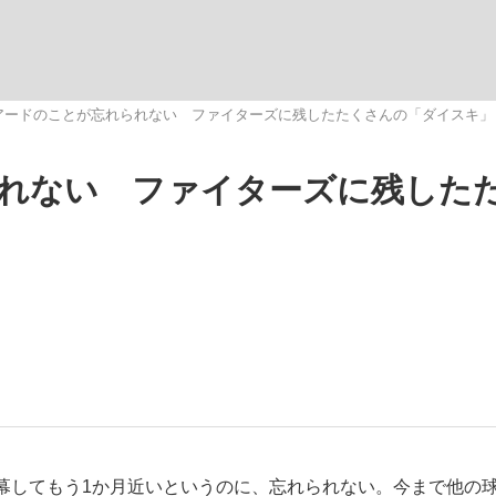
いまさら聞け
アードのことが忘れられない ファイターズに残したたくさんの「ダイスキ」
れない ファイターズに残した
手が証言した“NPB聞...
「クマが悪者扱いされているの
もっと見る
カー日本代表・森保一監督...
してもう1か月近いというのに、忘れられない。今まで他の