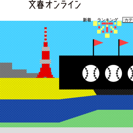
新着
ランキング
カテ
スクープ
ニュー
おすすめのキ
#藤田晋
#三
#玉木雄一郎
「90%は失敗する。でも…」本田圭佑が初め
終戦から81年