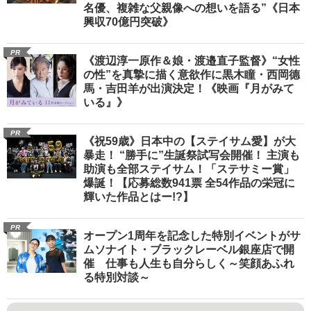
名優、複雑な父親像への想いを語る”《日本
興収70億円突破》
PR
《渡辺淳一原作＆娘・渡邉直子監督》“女性
の性”を真摯に描く意欲作に黒木瞳・西岡德
馬・吉田羊が出演決定！《映画『月がみて
いる』》
PR
《祝59歳》日本中の【ステイサム愛】が大
暴走！ “勝手に”生誕祭試写会開催！ 主演も
助演も全部ステイサム！「ステサミー賞」
爆誕！【応募総数941票 全54作品の栄冠に
輝いた作品とはー!?】
PR
オープン1周年を記念した特別イベントがサ
ムソナイト・ブラックレーベル銀座店で開
催 仕事も人生も自分らしく～笑顔あふれ
る特別対談～