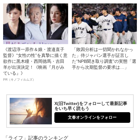
《渡辺淳一原作＆娘・渡邉直子
「敗因分析は一切聞かれなかっ
監督》“女性の性”を真摯に描く意
た」侍ジャパン選手が証言し
欲作に黒木瞳・西岡德馬・吉田
た“NPB聞き取り調査”の実態「選
羊が出演決定！《映画『月がみ
手から次期監督の要求は…」
ている』》
PR（キノフィルムズ）
X(旧Twitter)をフォローして最新記事
をいち早く読もう
文春オンラインをフォロー
「ライフ」記事のランキング