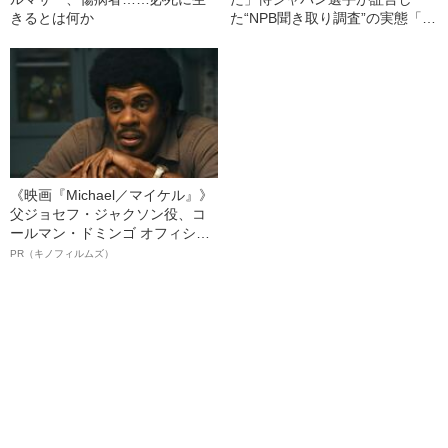
きるとは何か
た“NPB聞き取り調査”の実態「選
手から次期監督の要求は…」
《映画『Michael／マイケル』》
父ジョセフ・ジャクソン役、コ
ールマン・ドミンゴ オフィシャ
ルインタビュー“観客を魅了した
PR（キノフィルムズ）
名優、複雑な父親像への想いを
語る”《日本興収70億円突破》