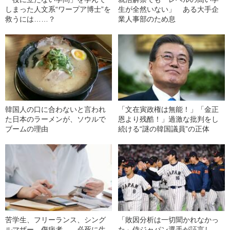
しまった人文系“ワープア博士”を
生が全然いない」 ある大手企
救うには……？
業人事部のため息
韓国人の口に合わないと言われ
「文在寅政権は無能！」「金正
た日本のラーメンが、ソウルで
恩より残酷！」過激な批判をし
ブームの理由
続ける“謎の韓国議員”の正体
苦学生、フリーランス、シング
「敗因分析は一切聞かれなかっ
ルマザー、傷病者……必死に生
た」侍ジャパン選手が証言し