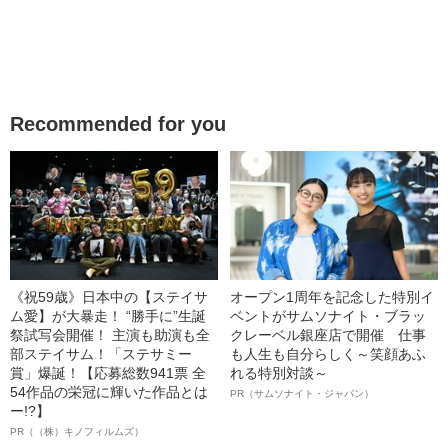
Recommended for you
《祝59歳》日本中の【ステイサ
オープン1周年を記念した特別イ
ム愛】が大暴走！ “勝手に”生誕
ベントがサムソナイト・ブラッ
祭試写会開催！ 主演も助演も全
クレーベル銀座店で開催 仕事
部ステイサム！「ステサミー
も人生も自分らしく～笑顔あふ
賞」爆誕！【応募総数941票 全
れる特別対談～
54作品の栄冠に輝いた作品とは
PR（サムソナイト・ジャパン）
ー!?】
PR（（株）キノフィルムズ）