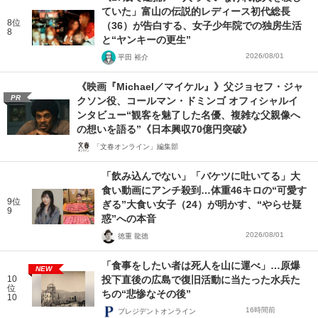
ていた」富山の伝説的レディース初代総長
8位
（36）が告白する、女子少年院での独房生活
8
と“ヤンキーの更生”
2026/08/01
平田 裕介
《映画『Michael／マイケル』》父ジョセフ・ジャ
PR
クソン役、コールマン・ドミンゴ オフィシャルイ
ンタビュー“観客を魅了した名優、複雑な父親像へ
の想いを語る”《日本興収70億円突破》
「文春オンライン」編集部
「飲み込んでない」「バケツに吐いてる」大
食い動画にアンチ殺到…体重46キロの“可愛す
9位
ぎる”大食い女子（24）が明かす、“やらせ疑
9
惑”への本音
2026/08/01
徳重 龍徳
「食事をしたい者は死人を山に運べ」…原爆
NEW
10
投下直後の広島で復旧活動に当たった水兵た
位
ちの“悲惨なその後”
10
16時間前
プレジデントオンライン