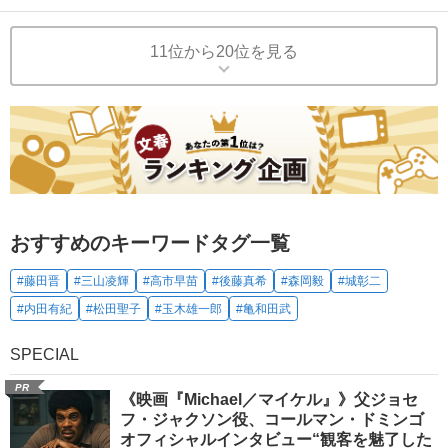
11位から20位を見る
おすすめのキーワードタグ一覧
#藤田晋
#三山凌輝
#高市早苗
#後藤真希
#森岡毅
#城彰二
#内田有紀
#松田聖子
#玉木雄一郎
#亀和田武
SPECIAL
PR
《映画『Michael／マイケル』》父ジョセ
フ・ジャクソン役、コールマン・ドミンゴ
オフィシャルインタビュー“観客を魅了した