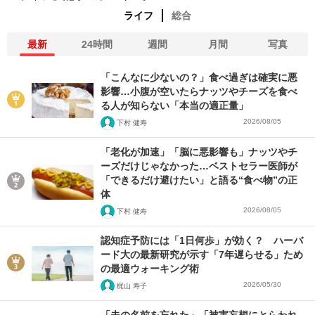
ライフ
総合
最新
24時間
週間
月間
写真
「こんなに少ないの？」食べ過ぎは確実に悪
影響…小腹が空いたらナッツやチーズを食べ
る人が知らない「本当の適正量」
2026/08/05
下村 健寿
「老化が加速」「脳に悪影響も」ナッツやチ
ーズだけじゃなかった…ベストセラー医師が
「できるだけ避けたい」と語る“食べ物”の正
体
2026/08/05
下村 健寿
認知症予防には「1日何歩」が効く？ ハーバ
ード大の最新研究が示す「7年遅らせる」ため
の最適ウォーキング術
2026/05/30
梶山 寿子