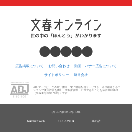
広告掲載について
お問い合わせ
動画・バナー広告について
サイトポリシー
運営会社
ABJマークは、この電子書店・電子書籍配信サービスが、著作権者からコ
ンテンツ使用許諾を得た正規版配信サービスであることを示す登録商標
（登録番号6091713号）です。
(c) Bungeishunju Ltd.
Number Web
CREA WEB
本の話