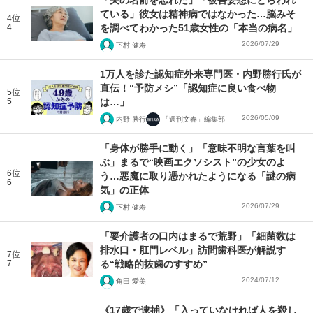
「夫の名前を忘れた」「被害妄想にとらわれ
ている」彼女は精神病ではなかった…脳みそ
4位
4
を調べてわかった51歳女性の「本当の病名」
2026/07/29
下村 健寿
1万人を診た認知症外来専門医・内野勝行氏が
直伝！“予防メシ”「認知症に良い食べ物
5位
5
は…」
2026/05/09
内野 勝行
「週刊文春」編集部
「身体が勝手に動く」「意味不明な言葉を叫
ぶ」まるで“映画エクソシスト”の少女のよ
6位
う…悪魔に取り憑かれたようになる「謎の病
6
気」の正体
2026/07/29
下村 健寿
「要介護者の口内はまるで荒野」「細菌数は
排水口・肛門レベル」訪問歯科医が解説す
7位
7
る“戦略的抜歯のすすめ”
2024/07/12
角田 愛美
《17歳で逮捕》「入っていなければ人を殺し