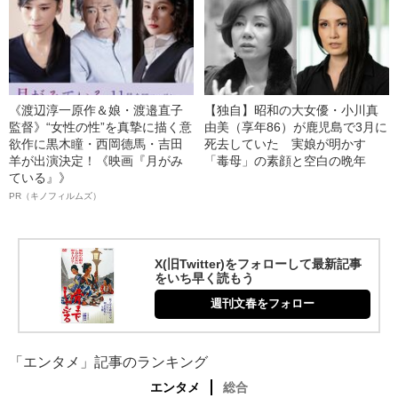
《渡辺淳一原作＆娘・渡邉直子
【独自】昭和の大女優・小川真
監督》“女性の性”を真摯に描く意
由美（享年86）が鹿児島で3月に
欲作に黒木瞳・西岡德馬・吉田
死去していた 実娘が明かす
羊が出演決定！《映画『月がみ
「毒母」の素顔と空白の晩年
ている』》
PR（キノフィルムズ）
X(旧Twitter)をフォローして最新記事
をいち早く読もう
週刊文春をフォロー
「エンタメ」記事のランキング
エンタメ
総合