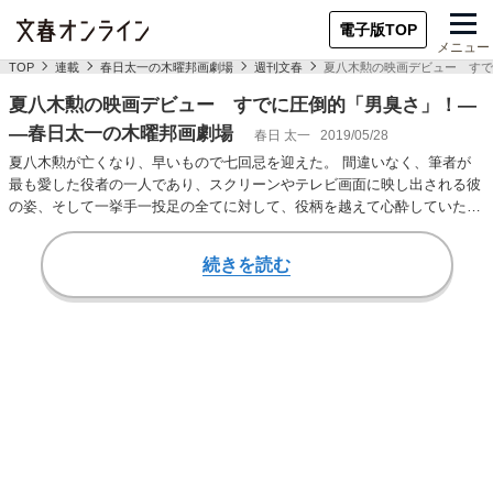
電子版TOP
メニュー
TOP
連載
春日太一の木曜邦画劇場
週刊文春
夏八木勲の映画デビュー すで
夏八木勲の映画デビュー すでに圧倒的「男臭さ」！―
―春日太一の木曜邦画劇場
春日 太一
2019/05/28
夏八木勲が亡くなり、早いもので七回忌を迎えた。 間違いなく、筆者が
最も愛した役者の一人であり、スクリーンやテレビ画面に映し出される彼
の姿、そして一挙手一投足の全てに対して、役柄を越えて心酔していた。
夏八木勲の魅力…
続きを読む