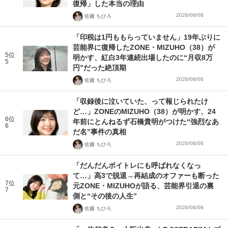
復帰」した本当の理由
2026/08/08
佐藤 ちひろ
「印税は1円ももらっていません」19年ぶりに
芸能界に復帰したZONE・MIZUHO（38）が
5位
明かす、紅白3年連続出場したのに“月収8万
5
円”だった絶頂期
2026/08/08
佐藤 ちひろ
「収録後に泣いていた、って報じられたけ
ど…」ZONEのMIZUHO（38）が明かす、24
6位
年前にとんねるず石橋貴明がつけた“強烈なあ
6
だ名”事件の真相
2026/08/08
佐藤 ちひろ
「だんだんボイトレにも呼ばれなくなっ
て…」高3で脱退→再結成のオファーも断った
7位
元ZONE・MIZUHOが語る、芸能界引退の裏
7
側と“その後の人生”
2026/08/08
佐藤 ちひろ