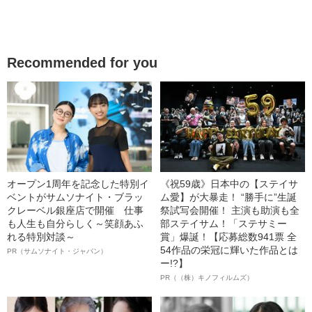
Recommended for you
オープン1周年を記念した特別イ
《祝59歳》日本中の【ステイサ
ベントがサムソナイト・ブラッ
ム愛】が大暴走！ “勝手に”生誕
クレーベル銀座店で開催 仕事
祭試写会開催！ 主演も助演も全
も人生も自分らしく～笑顔あふ
部ステイサム！「ステサミー
れる特別対談～
賞」爆誕！【応募総数941票 全
54作品の栄冠に輝いた作品とは
PR（サムソナイト・ジャパン）
ー!?】
PR（（株）キノフィルムズ）