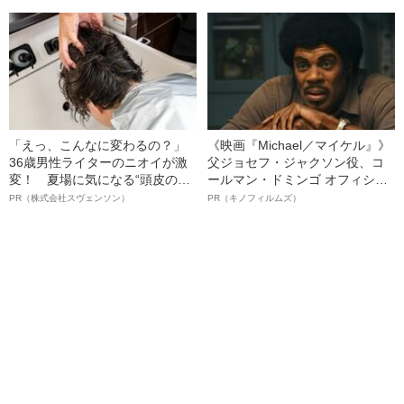
「えっ、こんなに変わるの？」
《映画『Michael／マイケル』》
36歳男性ライターのニオイが激
父ジョセフ・ジャクソン役、コ
変！ 夏場に気になる“頭皮のニ
ールマン・ドミンゴ オフィシャ
オイ”や“ベタつき”を解消す
ルインタビュー“観客を魅了した
PR（株式会社スヴェンソン）
PR（キノフィルムズ）
る、“ウィッグのスペシャリス
名優、複雑な父親像への想いを
ト”が生み出した徹底ケアとは
語る”《日本興収70億円突破》