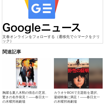
文春オンラインをフォローする
（遷移先で☆マークをクリ
ック）
関連記事
胸躍る夏八木勲の情念の芝居、
カラオケBOXで主題歌を選択、
驚きの名作発見！――春日太一
凝縮映像に満足！――春日太一
の木曜邦画劇場
の木曜邦画劇場