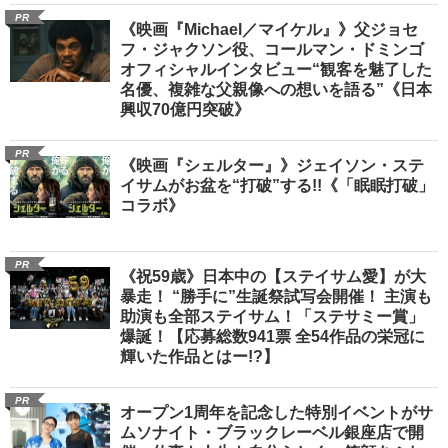
PR
《映画『Michael／マイケル』》父ジョセ
フ・ジャクソン役、コールマン・ドミンゴ
オフィシャルインタビュー“観客を魅了した
名優、複雑な父親像への想いを語る”《日本
興収70億円突破》
PR
《映画『シェルター』》ジェイソン・ステ
イサムがお盆を“打破”する!!《「眠眠打破」
コラボ》
PR
《祝59歳》日本中の【ステイサム愛】が大
暴走！ “勝手に”生誕祭試写会開催！ 主演も
助演も全部ステイサム！「ステサミー賞」
爆誕！【応募総数941票 全54作品の栄冠に
輝いた作品とはー!?】
PR
オープン1周年を記念した特別イベントがサ
ムソナイト・ブラックレーベル銀座店で開