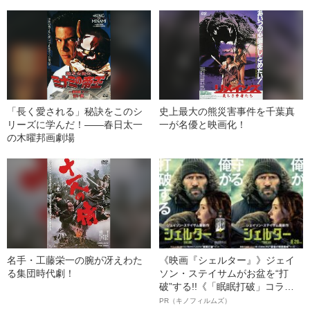
「長く愛される」秘訣をこのシ
史上最大の熊災害事件を千葉真
リーズに学んだ！――春日太一
一が名優と映画化！
の木曜邦画劇場
名手・工藤栄一の腕が冴えわた
《映画『シェルター』》ジェイ
る集団時代劇！
ソン・ステイサムがお盆を“打
破”する!!《「眠眠打破」コラ
ボ》
PR（キノフィルムズ）