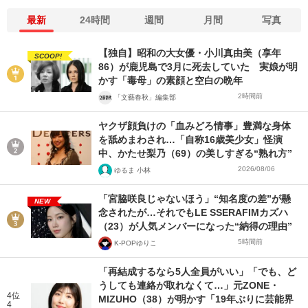
最新
24時間
週間
月間
写真
【独自】昭和の大女優・小川真由美（享年
SCOOP!
86）が鹿児島で3月に死去していた 実娘が明
かす「毒母」の素顔と空白の晩年
2時間前
「文藝春秋」編集部
ヤクザ顔負けの「血みどろ情事」豊満な身体
を舐めまわされ…「自称16歳美少女」怪演
中、かたせ梨乃（69）の美しすぎる“熟れ方”
2026/08/06
ゆるま 小林
「宮脇咲良じゃないほう」“知名度の差”が懸
NEW
念されたが…それでもLE SSERAFIMカズハ
（23）が人気メンバーになった“納得の理由”
5時間前
K-POPゆりこ
「再結成するなら5人全員がいい」「でも、ど
うしても連絡が取れなくて…」元ZONE・
4位
MIZUHO（38）が明かす「19年ぶりに芸能界
4