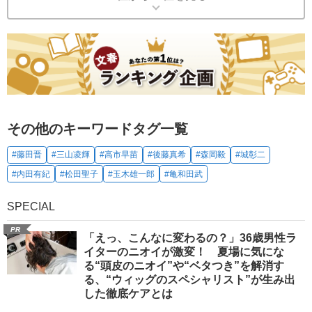
その他のキーワードタグ一覧
#藤田晋
#三山凌輝
#高市早苗
#後藤真希
#森岡毅
#城彰二
#内田有紀
#松田聖子
#玉木雄一郎
#亀和田武
SPECIAL
PR
「えっ、こんなに変わるの？」36歳男性ラ
イターのニオイが激変！ 夏場に気にな
る“頭皮のニオイ”や“ベタつき”を解消す
る、“ウィッグのスペシャリスト”が生み出
した徹底ケアとは