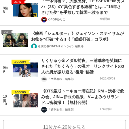
「一体何者？」大阪出身、LE SSERAFIMカズ
NEW
ハ（23）の“異色すぎる経歴”とは…“15年さ
8位
8
さげた夢”を手放して韓国へ渡るまで
5時間前
K-POPゆりこ
PR
《映画『シェルター』》ジェイソン・ステイサムが
お盆を“打破”する!!《「眠眠打破」コラボ》
週刊文春CINEMAオンライン編集部
りくりゅう金メダル前夜、三浦璃来を笑顔に
SCOOP!
させた「たくろう」の漫才 リンクサイドの3
9位
9
人の男が振り返る“復活”秘話
2026/05/08
「文藝春秋」編集部
《BTS厳戒トーキョー滞在記》RM→渋谷で飲
SCOOP!
10
み会、JIN→伊豆の温泉、V→よみうりラン
位
ド…密着撮！【無料公開】
10
17時間前
「週刊文春」編集部
11位から20位を見る