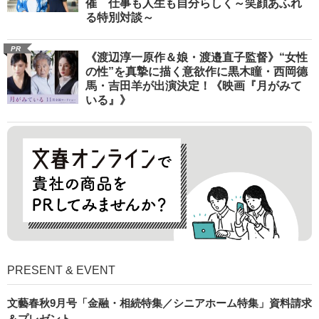
催 仕事も人生も自分らしく～笑顔あふれ
る特別対談～
PR
《渡辺淳一原作＆娘・渡邉直子監督》“女性
の性”を真摯に描く意欲作に黒木瞳・西岡德
馬・吉田羊が出演決定！《映画『月がみて
いる』》
PRESENT & EVENT
文藝春秋9月号「金融・相続特集／シニアホーム特集」資料請求
＆プレゼント