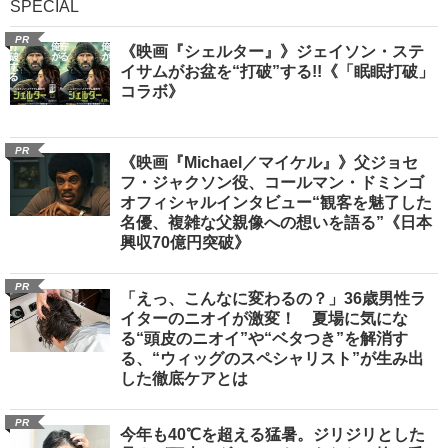
SPECIAL
PR
《映画『シェルター』》ジェイソン・ステ
イサムがお盆を“打破”する!!《「眠眠打破」
コラボ》
PR
《映画『Michael／マイケル』》父ジョセ
フ・ジャクソン役、コールマン・ドミンゴ
オフィシャルインタビュー“観客を魅了した
名優、複雑な父親像への想いを語る”《日本
興収70億円突破》
PR
「えっ、こんなに変わるの？」36歳男性ラ
イターのニオイが激変！ 夏場に気にな
る“頭皮のニオイ”や“ベタつき”を解消す
る、“ウィッグのスペシャリスト”が生み出
した徹底ケアとは
PR
今年も40℃を超える猛暑。ジリジリとした