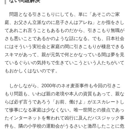
ない問題解決
問題となる引きこもりにしても、単に「あそこのご家
庭、お父さん立派なのに息子さんはアレね」とか指をさし
てあれこれ言うこともあるものだから、引きこもり無職が
さも悪いことであるかのような話になる。でも、日本社会
にはそういう実社会と家庭の間に引きこもりが棲息できる
スキマがあって、親が元気で何とかなっている間は夢を見
ているぐらいの気持ちで生きていこうという人たちがいて
もおかしくはないのです。
しかしながら、2000年のネオ麦茶事件も今回の引きこ
もり問題も、いわば親の老境や本人の資質もあって、親な
らば必ず言うであろう「お前、働けよ」がエスカレートし
て惨事になる家庭は少なくない。唯一世間との接点であっ
たインターネットを奪われて凶行に及んだバスジャック事
件も、隣の小学校の運動会がうるさいと激昂したことに危