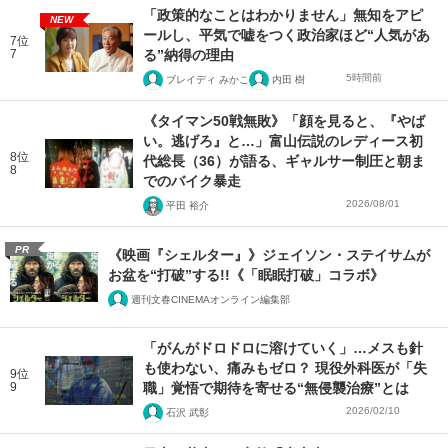
「政策的なことはわかりません」無知をアピ
NEW
ールし、平気で嘘をつく政治家ほど“人気があ
7位
7
る”納得の理由
5時間前
ブレイディ みかこ
内田 樹
《タイマン50戦無敗》「顔を見ると、『やば
い。逃げろ』と…」富山伝説のレディース初
8位
代総長（36）が語る、ギャルサー制圧と朝ま
8
でのバイク暴走
2026/08/01
平田 裕介
PR
《映画『シェルター』》ジェイソン・ステイサムが
お盆を“打破”する!!《「眠眠打破」コラボ》
週刊文春CINEMAオンライン編集部
「がんがドロドロに溶けていく」…メスも針
も使わない、痛みもゼロ？ 現役外科医が「失
9位
9
職」覚悟で期待を寄せる“無侵襲治療”とは
2026/02/10
石沢 武彰