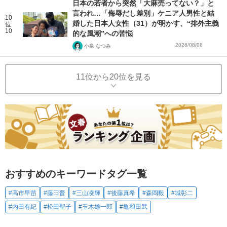
日本の若者から突然「大麻売ってない？」と
言われ…「侮辱だし差別」ケニア人男性と結
10
婚した日本人女性（31）が明かす、“排外主義
位
10
的な風潮”への苦悩
2026/08/08
小泉 なつみ
11位から20位を見る
おすすめのキーワードタグ一覧
#高市早苗
#藤田晋
#三山凌輝
#後藤真希
#森岡毅
#城彰二
#内田有紀
#松田聖子
#玉木雄一郎
#亀和田武