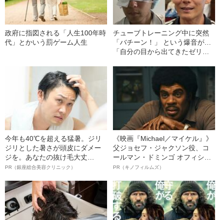
政府に指図される「人生100年時
チューブトレーニング中に突然
代」とかいう罰ゲーム人生
「バチーン！」 という爆音が…
「自分の目から出てきたゼリー
状の白っぽいものを握りしめて
いました」柿谷や宇佐美ともプ
レーした“サッカー選手”が視覚障
害を負った“恐怖の瞬間”を明かす
今年も40℃を超える猛暑。ジリ
《映画『Michael／マイケル』》
ジリとした暑さが頭皮にダメー
父ジョセフ・ジャクソン役、コ
ジを。あなたの抜け毛大丈
ールマン・ドミンゴ オフィシャ
夫！？
ルインタビュー“観客を魅了した
PR（銀座総合美容クリニック）
PR（キノフィルムズ）
名優、複雑な父親像への想いを
語る”《日本興収70億円突破》