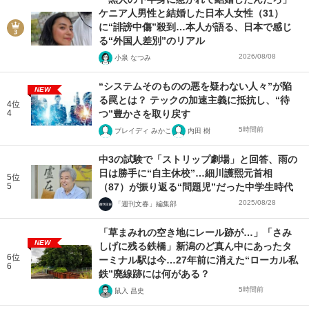
ケニア人男性と結婚した日本人女性（31）
に“誹謗中傷”殺到…本人が語る、日本で感じ
る“外国人差別”のリアル
2026/08/08
小泉 なつみ
“システムそのものの悪を疑わない人々”が陥
NEW
る罠とは？ テックの加速主義に抵抗し、“待
4位
4
つ”豊かさを取り戻す
5時間前
ブレイディ みかこ
内田 樹
中3の試験で「ストリップ劇場」と回答、雨の
日は勝手に“自主休校”…細川護熙元首相
5位
5
（87）が振り返る“問題児”だった中学生時代
2025/08/28
「週刊文春」編集部
「草まみれの空き地にレール跡が…」「さみ
NEW
しげに残る鉄橋」新潟のど真ん中にあったタ
6位
ーミナル駅は今…27年前に消えた“ローカル私
6
鉄”廃線跡には何がある？
5時間前
鼠入 昌史