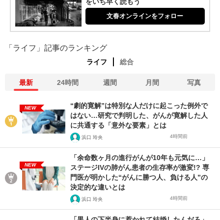
をいち早く読もう
文春オンラインをフォロー
「ライフ」記事のランキング
ライフ
総合
最新
24時間
週間
月間
写真
“劇的寛解”は特別な人だけに起こった例外で
NEW
はない…研究で判明した、がんが寛解した人
に共通する「意外な要素」とは
4時間前
浜口 玲央
「余命数ヶ月の進行がんが10年も元気に…」
NEW
ステージIVの肺がん患者の生存率が激変!? 専
門医が明かした“がんに勝つ人、負ける人”の
決定的な違いとは
4時間前
浜口 玲央
「黒人の下半身に惹かれて結婚したんだろ」