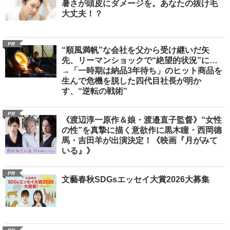
暑さが頭皮にダメージを。あなたの抜け毛
大丈夫！？
PR
“順風満帆”な会社を父から受け継いだ矢
先、リーマンショックで“絶望的状況”に…
→「一時期は納品3年待ち」のヒット商品を
生んで危機を脱した四代目社長が明か
す、“逆転の戦術”
PR
《渡辺淳一原作＆娘・渡邉直子監督》“女性
の性”を真摯に描く意欲作に黒木瞳・西岡德
馬・吉田羊が出演決定！《映画『月がみて
いる』》
PR
文藝春秋SDGsエッセイ大賞2026大募集