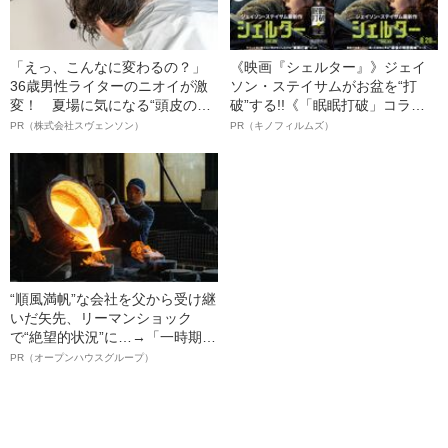
「えっ、こんなに変わるの？」
《映画『シェルター』》ジェイ
36歳男性ライターのニオイが激
ソン・ステイサムがお盆を“打
変！ 夏場に気になる“頭皮のニ
破”する!!《「眠眠打破」コラ
オイ”や“ベタつき”を解消す
ボ》
PR（株式会社スヴェンソン）
PR（キノフィルムズ）
る、“ウィッグのスペシャリス
ト”が生み出した徹底ケアとは
“順風満帆”な会社を父から受け継
いだ矢先、リーマンショック
で“絶望的状況”に…→「一時期は
納品3年待ち」のヒット商品を生
PR（オープンハウスグループ）
んで危機を脱した四代目社長が
明かす、“逆転の戦術”