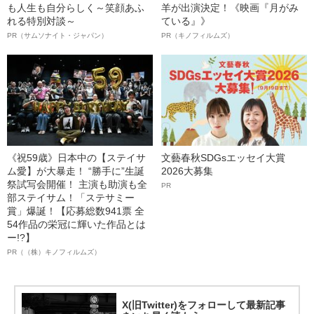
も人生も自分らしく～笑顔あふ
羊が出演決定！《映画『月がみ
れる特別対談～
ている』》
PR（サムソナイト・ジャパン）
PR（キノフィルムズ）
《祝59歳》日本中の【ステイサ
文藝春秋SDGsエッセイ大賞
ム愛】が大暴走！ “勝手に”生誕
2026大募集
祭試写会開催！ 主演も助演も全
PR
部ステイサム！「ステサミー
賞」爆誕！【応募総数941票 全
54作品の栄冠に輝いた作品とは
ー!?】
PR（（株）キノフィルムズ）
X(旧Twitter)をフォローして最新記事