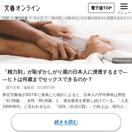
電子版TOP
メニュー
TOP
週刊文春
ライフ
「精力剤」が恥ずかしがり屋の日本人に浸透するまで―
「精力剤」が恥ずかしがり屋の日本人に浸透するまで―
―ヒトは何歳までセックスできるのか？
「週刊文春」編集部
2019/07/04
厚生労働省が2017年に発表した統計によると、日本人の平均寿命は男性
「81.09歳」、女性「89.26歳」と、過去最高を更新し続けている。「人生
100年時代」と言われるなか、「QOL（生活の質）」の向上は、現代人
に…
続きを読む