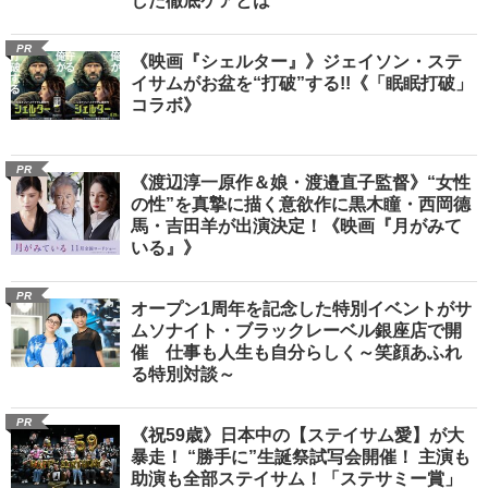
した徹底ケアとは
PR
《映画『シェルター』》ジェイソン・ステ
イサムがお盆を“打破”する!!《「眠眠打破」
コラボ》
PR
《渡辺淳一原作＆娘・渡邉直子監督》“女性
の性”を真摯に描く意欲作に黒木瞳・西岡德
馬・吉田羊が出演決定！《映画『月がみて
いる』》
PR
オープン1周年を記念した特別イベントがサ
ムソナイト・ブラックレーベル銀座店で開
催 仕事も人生も自分らしく～笑顔あふれ
る特別対談～
PR
《祝59歳》日本中の【ステイサム愛】が大
暴走！ “勝手に”生誕祭試写会開催！ 主演も
助演も全部ステイサム！「ステサミー賞」