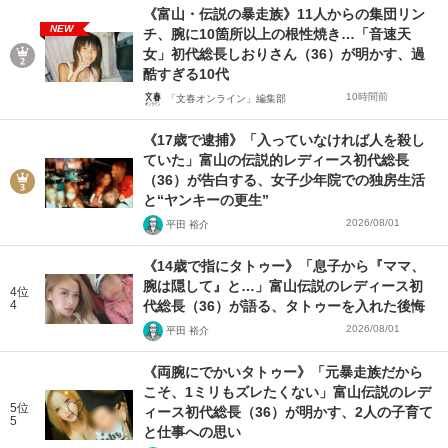
《富山・伝説の暴走族》11人からの集団リン
NEW
チ、腕に10箇所以上の根性焼き…「音速天
女」初代総長しおりさん（36）が明かす、過
酷すぎる10代
10時間前
「文春オンライン」編集部
《17歳で逮捕》「入っていなければ人を殺し
ていた」富山の伝説的レディース初代総長
（36）が告白する、女子少年院での独房生活
と“ヤンキーの更生”
2026/08/01
平田 裕介
《14歳で指にタトゥー》「息子から『ママ、
腕は隠して』と…」富山伝説のレディース初
4位
4
代総長（36）が語る、タトゥーを入れた後悔
2026/08/01
平田 裕介
《両腕にでかいタトゥー》「元暴走族だから
こそ、1ミリもズレたくない」富山伝説のレデ
5位
ィース初代総長（36）が明かす、2人の子育て
5
と仕事への思い