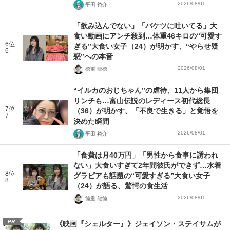
2026/08/01
平田 裕介
「飲み込んでない」「バケツに吐いてる」大
食い動画にアンチ殺到…体重46キロの“可愛す
6位
ぎる”大食い女子（24）が明かす、“やらせ疑
6
惑”への本音
2026/08/01
徳重 龍徳
“イルカのおじちゃん”の虐待、11人から集団
リンチも…富山伝説のレディース初代総長
7位
（36）が明かす、「不良で生きる」と覚悟を
7
決めた瞬間
2026/08/01
平田 裕介
「食費は月40万円」「男性から食事に誘われ
ない」大食いすぎて2年間彼氏ができず…水着
8位
グラビアも話題の“可愛すぎる”大食い女子
8
（24）が語る、驚愕の食生活
2026/08/01
徳重 龍徳
PR
《映画『シェルター』》ジェイソン・ステイサムが