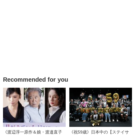
Recommended for you
《渡辺淳一原作＆娘・渡邉直子
《祝59歳》日本中の【ステイサ