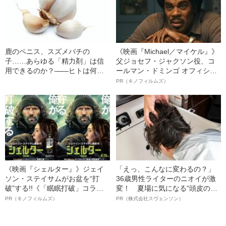
鹿のペニス、スズメバチの
《映画『Michael／マイケル』》
子……あらゆる「精力剤」は信
父ジョセフ・ジャクソン役、コ
用できるのか？――ヒトは何歳
ールマン・ドミンゴ オフィシャ
までセックスできるのか？
ルインタビュー“観客を魅了した
PR（キノフィルムズ）
名優、複雑な父親像への想いを
語る”《日本興収70億円突破》
《映画『シェルター』》ジェイ
「えっ、こんなに変わるの？」
ソン・ステイサムがお盆を“打
36歳男性ライターのニオイが激
破”する!!《「眠眠打破」コラ
変！ 夏場に気になる“頭皮のニ
ボ》
オイ”や“ベタつき”を解消す
PR（キノフィルムズ）
PR（株式会社スヴェンソン）
る、“ウィッグのスペシャリス
ト”が生み出した徹底ケアとは