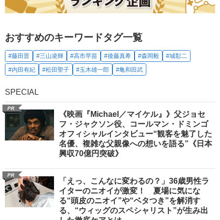
おすすめのキーワードタグ一覧
#藤田晋
#三山凌輝
#高市早苗
#後藤真希
#森岡毅
#城彰二
#内田有紀
#松田聖子
#玉木雄一郎
#亀和田武
SPECIAL
PR
《映画『Michael／マイケル』》父ジョセ
フ・ジャクソン役、コールマン・ドミンゴ
オフィシャルインタビュー“観客を魅了した
名優、複雑な父親像への想いを語る”《日本
興収70億円突破》
PR
「えっ、こんなに変わるの？」36歳男性ラ
イターのニオイが激変！ 夏場に気にな
る“頭皮のニオイ”や“ベタつき”を解消す
る、“ウィッグのスペシャリスト”が生み出