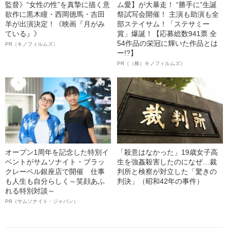
監督》“女性の性”を真摯に描く意
ム愛】が大暴走！ “勝手に”生誕
欲作に黒木瞳・西岡德馬・吉田
祭試写会開催！ 主演も助演も全
羊が出演決定！《映画『月がみ
部ステイサム！「ステサミー
ている』》
賞」爆誕！【応募総数941票 全
54作品の栄冠に輝いた作品とは
PR（キノフィルムズ）
ー!?】
PR（（株）キノフィルムズ）
オープン1周年を記念した特別イ
「殺意はなかった」19歳女子高
ベントがサムソナイト・ブラッ
生を強姦殺害したのになぜ…裁
クレーベル銀座店で開催 仕事
判所と検察が対立した「驚きの
も人生も自分らしく～笑顔あふ
判決」（昭和42年の事件）
れる特別対談～
PR（サムソナイト・ジャパン）