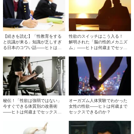
【続きを読む】「性教育をする
性欲のスイッチはこう入る！
と抗議が来る」知識が乏しすぎ
解明された「脳の性的メカニズ
る日本のコワい話――ヒトは何
ム」――ヒトは何歳までセック
歳までセックスできるのか？
スできるのか？
秘伝！「性欲は強弱ではない」
オーガズム人体実験でわかった
今すぐできる体質別の改善術
女性の性欲――ヒトは何歳まで
――ヒトは何歳までセックスで
セックスできるのか？
きるのか？