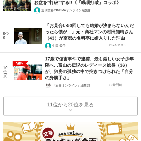
お盆を“打破”する!!《「眠眠打破」コラボ》
週刊文春CINEMAオンライン編集部
「お見合い50回しても結婚が決まらないんだ
ったら僕が…」元・商社マンの村田知晴さん
9位
9
（43）が京都の名料亭に婿入りした理由
2024/11/16
中岡 愛子
17歳で傷害事件で逮捕、最も厳しい女子少年
NEW
院へ…富山の伝説のレディース総長（36）
10
が、独房の孤独の中で突きつけられた「自分
位
10
の身勝手さ」
10時間前
「文春オンライン」編集部
11位から20位を見る