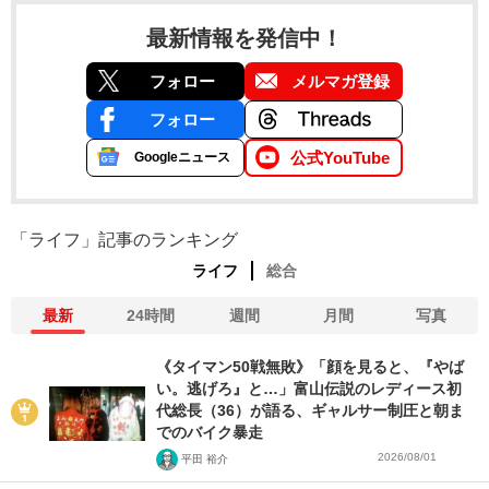
最新情報を発信中！
フォロー
メルマガ登録
フォロー
公式YouTube
Googleニュース
「ライフ」記事のランキング
ライフ
総合
最新
24時間
週間
月間
写真
《タイマン50戦無敗》「顔を見ると、『やば
い。逃げろ』と…」富山伝説のレディース初
代総長（36）が語る、ギャルサー制圧と朝ま
でのバイク暴走
2026/08/01
平田 裕介