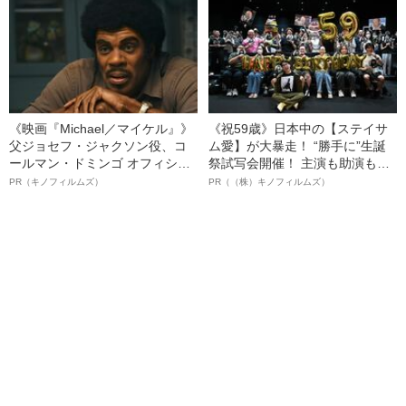
ト”が生み出した徹底ケアとは
《映画『Michael／マイケル』》
《祝59歳》日本中の【ステイサ
父ジョセフ・ジャクソン役、コ
ム愛】が大暴走！ “勝手に”生誕
ールマン・ドミンゴ オフィシャ
祭試写会開催！ 主演も助演も全
ルインタビュー“観客を魅了した
部ステイサム！「ステサミー
PR（キノフィルムズ）
PR（（株）キノフィルムズ）
名優、複雑な父親像への想いを
賞」爆誕！【応募総数941票 全
語る”《日本興収70億円突破》
54作品の栄冠に輝いた作品とは
ー!?】