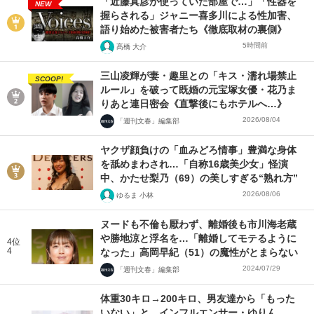
「近藤真彦が使っていた部屋で…」「性器を
NEW
握らされる」ジャニー喜多川による性加害、
語り始めた被害者たち《徹底取材の裏側》
5時間前
髙橋 大介
三山凌輝が妻・趣里との「キス・濡れ場禁止
SCOOP!
ルール」を破って既婚の元宝塚女優・花乃ま
りあと連日密会《直撃後にもホテルへ…》
2026/08/04
「週刊文春」編集部
ヤクザ顔負けの「血みどろ情事」豊満な身体
を舐めまわされ…「自称16歳美少女」怪演
中、かたせ梨乃（69）の美しすぎる“熟れ方”
2026/08/06
ゆるま 小林
ヌードも不倫も厭わず、離婚後も市川海老蔵
や勝地涼と浮名を…「離婚してモテるように
4位
4
なった」高岡早紀（51）の魔性がとまらない
2024/07/29
「週刊文春」編集部
体重30キロ→200キロ、男友達から「もった
いない」と…インフルエンサー・ゆりん