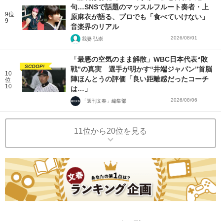
句…SNSで話題のマッスルフルート奏者・上
9位
原麻衣が語る、プロでも「食べていけない」
9
音楽界のリアル
2026/08/01
我妻 弘崇
「最悪の空気のまま解散」WBC日本代表“敗
SCOOP!
戦”の真実 選手が明かす“井端ジャパン”首脳
10
陣ほんとうの評価「良い距離感だったコーチ
位
10
は…」
2026/08/06
「週刊文春」編集部
11位から20位を見る