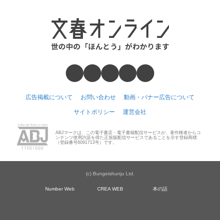
広告掲載について
お問い合わせ
動画・バナー広告について
サイトポリシー
運営会社
ABJマークは、この電子書店・電子書籍配信サービスが、著作権者からコ
ンテンツ使用許諾を得た正規版配信サービスであることを示す登録商標
（登録番号6091713号）です。
(c) Bungeishunju Ltd.
Number Web
CREA WEB
本の話