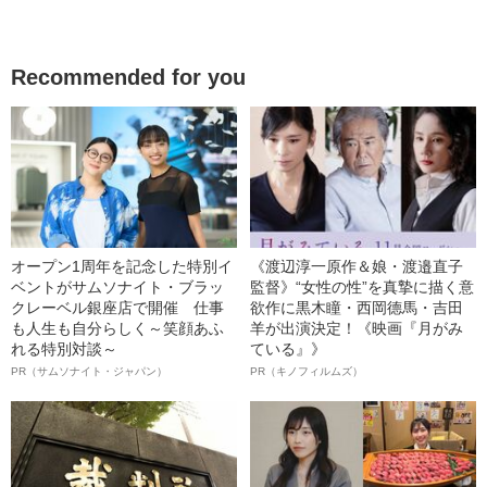
Recommended for you
オープン1周年を記念した特別イ
《渡辺淳一原作＆娘・渡邉直子
ベントがサムソナイト・ブラッ
監督》“女性の性”を真摯に描く意
クレーベル銀座店で開催 仕事
欲作に黒木瞳・西岡德馬・吉田
も人生も自分らしく～笑顔あふ
羊が出演決定！《映画『月がみ
れる特別対談～
ている』》
PR（サムソナイト・ジャパン）
PR（キノフィルムズ）