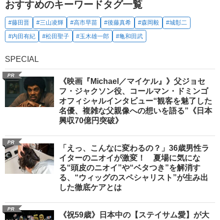
おすすめのキーワードタグ一覧
#藤田晋
#三山凌輝
#高市早苗
#後藤真希
#森岡毅
#城彰二
#内田有紀
#松田聖子
#玉木雄一郎
#亀和田武
SPECIAL
PR
《映画『Michael／マイケル』》父ジョセ
フ・ジャクソン役、コールマン・ドミンゴ
オフィシャルインタビュー“観客を魅了した
名優、複雑な父親像への想いを語る”《日本
興収70億円突破》
PR
「えっ、こんなに変わるの？」36歳男性ラ
イターのニオイが激変！ 夏場に気にな
る“頭皮のニオイ”や“ベタつき”を解消す
る、“ウィッグのスペシャリスト”が生み出
した徹底ケアとは
PR
《祝59歳》日本中の【ステイサム愛】が大