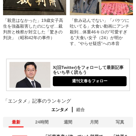
「殺意はなかった」19歳女子高
「飲み込んでない」「バケツに
生を強姦殺害したのになぜ…裁
吐いてる」大食い動画にアンチ
判所と検察が対立した「驚きの
殺到…体重46キロの“可愛すぎ
判決」（昭和42年の事件）
る”大食い女子（24）が明か
す、“やらせ疑惑”への本音
X(旧Twitter)をフォローして最新記事
をいち早く読もう
週刊文春をフォロー
「エンタメ」記事のランキング
エンタメ
総合
最新
24時間
週間
月間
写真