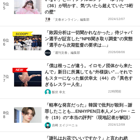
5位
（36）が明かす、気づいたら超えていた“3桁
5
の壁”
2024/12/07
「文春オンライン」編集部
「敗因分析は一切聞かれなかった」侍ジャパ
SCOOP!
ン選手が証言した“NPB聞き取り調査”の実態
6位
6
「選手から次期監督の要求は…」
2026/08/06
「週刊文春」編集部
「僕は根っこが違う。イロモノ団体から来た
NEW
んで」新日に所属しても“外様扱い”…それで
7位
もスターになった飯伏幸太（44）の「異色す
7
ぎるレスラー人生」
22時間前
飯伏 幸太
「軽率な発言だった」韓国で批判が殺到→謝
罪したことも…ENHYPEN日本人メンバー・ニ
8位
8
キ（19）の“本当の評判”〈現地記者が解説〉
2024/12/09
吉崎 エイジーニョ
「謝礼はお花でいいですか？」と言われ絶