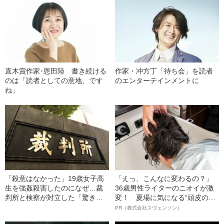
直木賞作家･恩田陸 書き続ける
作家・冲方丁「待ち会」を読者
のは「読者としての意地、です
のエンターテインメントに
ね」
「殺意はなかった」19歳女子高
「えっ、こんなに変わるの？」
生を強姦殺害したのになぜ…裁
36歳男性ライターのニオイが激
判所と検察が対立した「驚きの
変！ 夏場に気になる“頭皮のニ
判決」（昭和42年の事件）
オイ”や“ベタつき”を解消す
PR（株式会社スヴェンソン）
る、“ウィッグのスペシャリス