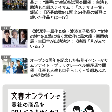
暴走！ “勝手に”生誕祭試写会開催！ 主演も
助演も全部ステイサム！「ステサミー賞」
爆誕！【応募総数941票 全54作品の栄冠に
輝いた作品とはー!?】
PR
《渡辺淳一原作＆娘・渡邉直子監督》“女性
の性”を真摯に描く意欲作に黒木瞳・西岡德
馬・吉田羊が出演決定！《映画『月がみて
いる』》
PR
オープン1周年を記念した特別イベントがサ
ムソナイト・ブラックレーベル銀座店で開
催 仕事も人生も自分らしく～笑顔あふれ
る特別対談～