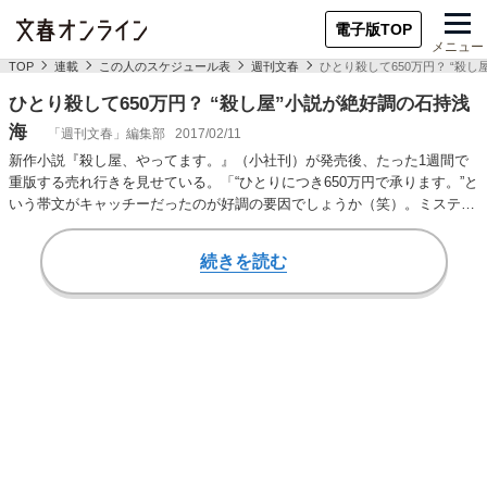
電子版TOP
メニュー
TOP
連載
この人のスケジュール表
週刊文春
ひとり殺して650万円？ “殺
ひとり殺して650万円？ “殺し屋”小説が絶好調の石持浅
海
「週刊文春」編集部
2017/02/11
新作小説『殺し屋、やってます。』（小社刊）が発売後、たった1週間で
重版する売れ行きを見せている。「“ひとりにつき650万円で承ります。”と
いう帯文がキャッチーだったのが好調の要因でしょうか（笑）。ミステリ
ーであると…
続きを読む