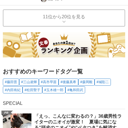
11位から20位を見る
おすすめのキーワードタグ一覧
#藤田晋
#三山凌輝
#高市早苗
#後藤真希
#森岡毅
#城彰二
#内田有紀
#松田聖子
#玉木雄一郎
#亀和田武
SPECIAL
PR
「えっ、こんなに変わるの？」36歳男性ラ
イターのニオイが激変！ 夏場に気にな
る“頭皮のニオイ”や“ベタつき”を解消す