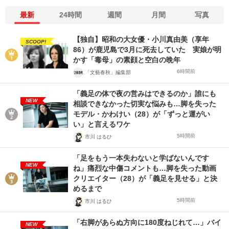
最新
24時間
週間
月間
写真
【独自】昭和の大女優・小川真由美（享年
SCOOP!
86）が鹿児島で3月に死去していた 実娘が明
かす「毒母」の素顔と空白の晩年
6時間前
「文藝春秋」編集部
「義足の体で夜の営みはできるのか」誰にも
NEW
相談できなかった切実な悩みも…脚を失った
モデル・かわけい（28）が「ずっと運がい
い」と言えるワケ
5時間前
市川 はるひ
「足をもう一本失わないと学ばないんです
NEW
ね」痛烈な中傷コメントも…脚を失った動画
クリエイター（28）が「義足を見せる」と決
めるまで
5時間前
市川 はるひ
「右脚があらぬ方向に180度ねじれて…」バイ
NEW