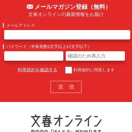
メールマガジン登録（無料）
文春オンラインの最新情報をお届け
メールアドレス
パスワード（半角英数6文字以上12文字以下）
利用規約を確認する
利用規約に同意します