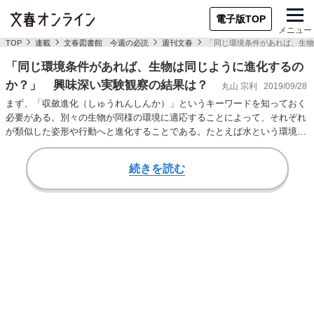
電子版TOP
メニュー
TOP
連載
文春図書館 今週の必読
週刊文春
「同じ環境条件があれば、生物
「同じ環境条件があれば、生物は同じように進化するの
か？」 興味深い実験観察の結果は？
丸山 宗利
2019/09/28
まず、「収斂進化（しゅうれんしんか）」というキーワードを知っておく
必要がある。別々の生物が同様の環境に適応することによって、それぞれ
が類似した姿形や行動へと進化することである。たとえば水という環境が
あると、そこで生…
続きを読む