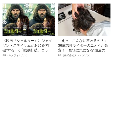
名優、複雑な父親像への想いを
語る”《日本興収70億円突破》
《映画『シェルター』》ジェイ
「えっ、こんなに変わるの？」
ソン・ステイサムがお盆を“打
36歳男性ライターのニオイが激
破”する!!《「眠眠打破」コラ
変！ 夏場に気になる“頭皮のニ
ボ》
オイ”や“ベタつき”を解消す
PR（キノフィルムズ）
PR（株式会社スヴェンソン）
る、“ウィッグのスペシャリス
ト”が生み出した徹底ケアとは