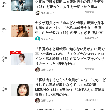
ク事故で脚を切断…元競泳選手の義足モデル
4位
4
（28）を襲った、人生を一変させた事故
5時間前
市川 はるひ
ヤクザ顔負けの「血みどろ情事」豊満な身体
を舐めまわされ…「自称16歳美少女」怪演
5位
5
中、かたせ梨乃（69）の美しすぎる“熟れ方”
2026/08/06
ゆるま 小林
「目覚めると運転席に知らない男が」18歳で
NEW
車ごと連れ去られ…『イタズラなKiss』ヒロ
6位
イン・麻木玲那（31）がロングヘアをバッサ
6
リカットした“切実な理由”
5時間前
佐藤 ちひろ
「再結成するなら5人全員がいい」「でも、ど
うしても連絡が取れなくて…」元ZONE・
7位
MIZUHO（38）が明かす「19年ぶりに芸能界
7
復帰」した本当の理由
2026/08/08
佐藤 ちひろ