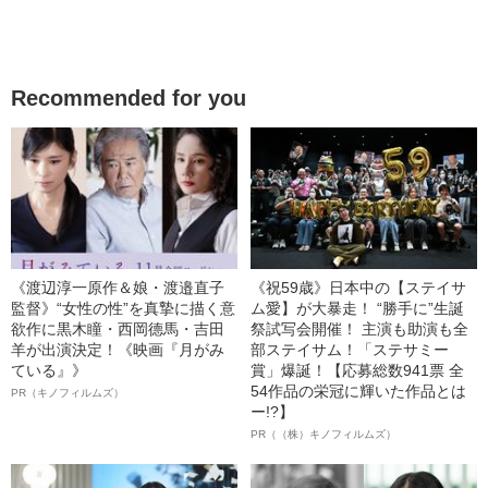
Recommended for you
《渡辺淳一原作＆娘・渡邉直子
《祝59歳》日本中の【ステイサ
監督》“女性の性”を真摯に描く意
ム愛】が大暴走！ “勝手に”生誕
欲作に黒木瞳・西岡德馬・吉田
祭試写会開催！ 主演も助演も全
羊が出演決定！《映画『月がみ
部ステイサム！「ステサミー
ている』》
賞」爆誕！【応募総数941票 全
54作品の栄冠に輝いた作品とは
PR（キノフィルムズ）
ー!?】
PR（（株）キノフィルムズ）