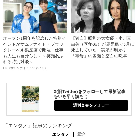
オープン1周年を記念した特別イ
【独自】昭和の大女優・小川真
ベントがサムソナイト・ブラッ
由美（享年86）が鹿児島で3月に
クレーベル銀座店で開催 仕事
死去していた 実娘が明かす
も人生も自分らしく～笑顔あふ
「毒母」の素顔と空白の晩年
れる特別対談～
PR（サムソナイト・ジャパン）
X(旧Twitter)をフォローして最新記事
をいち早く読もう
週刊文春をフォロー
「エンタメ」記事のランキング
エンタメ
総合