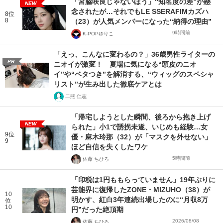
「宮脇咲良じゃないほう」“知名度の差”が懸
NEW
念されたが…それでもLE SSERAFIMカズハ
8位
8
（23）が人気メンバーになった“納得の理由”
9時間前
K-POPゆりこ
「えっ、こんなに変わるの？」36歳男性ライターの
PR
ニオイが激変！ 夏場に気になる“頭皮のニオ
イ”や“ベタつき”を解消する、“ウィッグのスペシャ
リスト”が生み出した徹底ケアとは
二瓶 仁志
「帰宅しようとした瞬間、後ろから抱き上げ
NEW
られた」小1で誘拐未遂、いじめも経験…女
9位
優・麻木玲那（32）が「マスクを外せない」
9
ほど自信を失くしたワケ
5時間前
佐藤 ちひろ
「印税は1円ももらっていません」19年ぶりに
芸能界に復帰したZONE・MIZUHO（38）が
10
明かす、紅白3年連続出場したのに“月収8万
位
10
円”だった絶頂期
2026/08/08
佐藤 ちひろ