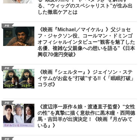
る、“ウィッグのスペシャリスト”が生み出
した徹底ケアとは
PR
《映画『Michael／マイケル』》父ジョセ
フ・ジャクソン役、コールマン・ドミンゴ
オフィシャルインタビュー“観客を魅了した
名優、複雑な父親像への想いを語る”《日本
興収70億円突破》
PR
《映画『シェルター』》ジェイソン・ステ
イサムがお盆を“打破”する!!《「眠眠打破」
コラボ》
PR
《渡辺淳一原作＆娘・渡邉直子監督》“女性
の性”を真摯に描く意欲作に黒木瞳・西岡德
馬・吉田羊が出演決定！《映画『月がみて
いる』》
PR