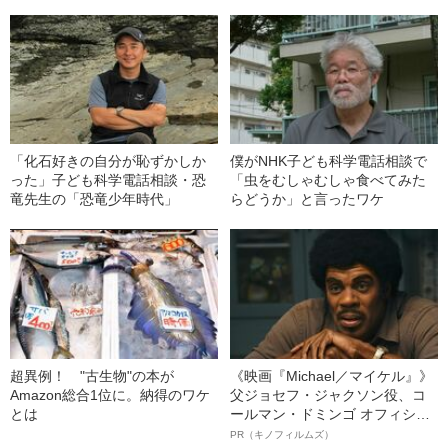
「化石好きの自分が恥ずかしか
僕がNHK子ども科学電話相談で
った」子ども科学電話相談・恐
「虫をむしゃむしゃ食べてみた
竜先生の「恐竜少年時代」
らどうか」と言ったワケ
超異例！ "古生物"の本が
《映画『Michael／マイケル』》
Amazon総合1位に。納得のワケ
父ジョセフ・ジャクソン役、コ
とは
ールマン・ドミンゴ オフィシャ
ルインタビュー“観客を魅了した
PR（キノフィルムズ）