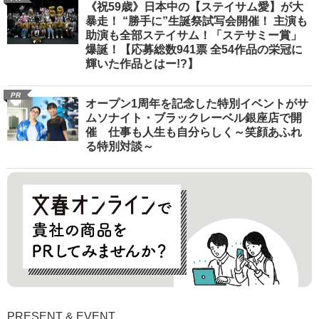
《祝59歳》日本中の【ステイサム愛】が大
暴走！ “勝手に”生誕祭試写会開催！ 主演も
助演も全部ステイサム！「ステサミー賞」
爆誕！【応募総数941票 全54作品の栄冠に
輝いた作品とはー!?】
PR
オープン1周年を記念した特別イベントがサ
ムソナイト・ブラックレーベル銀座店で開
催 仕事も人生も自分らしく～笑顔あふれ
る特別対談～
PRESENT & EVENT