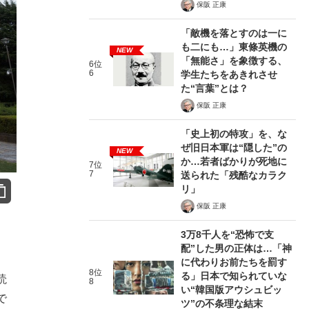
保阪 正康
「敵機を落とすのは一に
も二にも…」東條英機の
NEW
「無能さ」を象徴する、
6位
6
学生たちをあきれさせ
た“言葉”とは？
保阪 正康
「史上初の特攻」を、な
ぜ旧日本軍は“隠した”の
NEW
か…若者ばかりが死地に
7位
7
送られた「残酷なカラク
リ」
保阪 正康
3万8千人を“恐怖で支
配”した男の正体は…「神
に代わりお前たちを罰す
8位
る」日本で知られていな
読
8
い“韓国版アウシュビッ
で
ツ”の不条理な結末