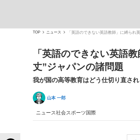
TOP
ニュース
「英語のできない英語教師」に縛られ英
「英語のできない英語教
「最悪の空気のまま解散」WBC日本代表“敗戦
私のあのとき、私のいま
丈”ジャパンの諸問題
我が国の高等教育はどう仕切り直され
山本 一郎
ニュース
社会
スポーツ
国際
「クマが悪者扱いされているのが悲しい」『北
キングの誕生を、目撃せよ。