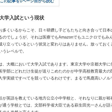
この記事を1ページ目から読む
もっと見る
もっと見る
大学入試という現状
お多くいるからこそ、日々研鑽し子どもたちと向き合って日本
のでしょうが、それは医療でもAmazonでもユニクロでもみ
成り立っているという状況と変わりはありません。放っておく
いうレベルで。
は、大概において大学入試であります。東京大学や京都大学に
医学部にどれだけ生徒が送りこめたのかが中学高校教育最大の
入学実績ですべてを競っているわけです。まるで馬鹿高いノル
。
任が英語を教えている地方公立小中学校と、それなりに親が裕
が通う学校とでは、文部科学省大臣である萩生田光一さんが語