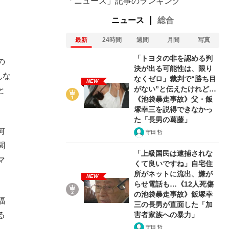
「ニュース」記事のランキング
ニュース
総合
最新
24時間
週間
月間
写真
「トヨタの非を認める判
の
決が出る可能性は、限り
んな
なくゼロ」裁判で“勝ち目
NEW
がない”と伝えたけれど…
と
《池袋暴走事故》父・飯
塚幸三を説得できなかっ
た「長男の葛藤」
何
守田 哲
関
「上級国民は逮捕されな
マ
くて良いですね」自宅住
所がネットに流出、嫌が
NEW
らせ電話も…《12人死傷
の池袋暴走事故》飯塚幸
福
三の長男が直面した「加
害者家族への暴力」
る
守田 哲