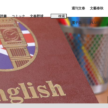
週刊文春
文藝春秋
読書
コミック
文春野球
検索
電子版
PLUS
インタビュー
読書
#松田聖子
本田圭佑が初めて明かした日本代表監督に...
K-POPアイドルたち