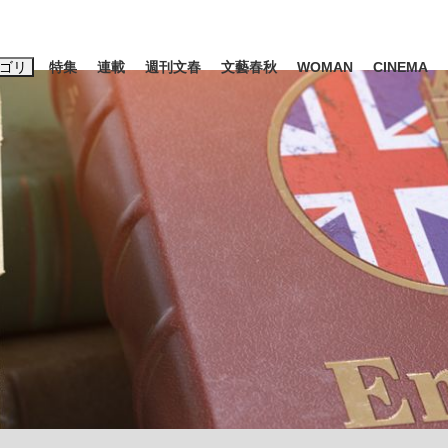
ゴリ
特集
連載
週刊文春
文藝春秋
WOMAN
CINEMA
キーワード入力
ス
エンタメ
ライフ
ビジネス
ーワードタグ一覧
山凌輝
#高市早苗
#後藤真希
#森岡毅
#城彰二
#内田有紀
#亀和田武
み会、JIN→伊豆の...
「90%は失敗する。でも…」
日本生まれの