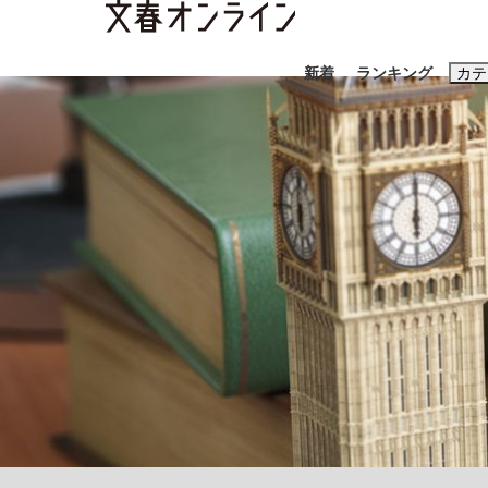
新着
ランキング
カテ
スクープ
ニュー
おすすめのキ
#藤田晋
#三
#玉木雄一郎
《BTS厳戒トーキョー滞在記》RM→渋谷で飲
終戦から81年