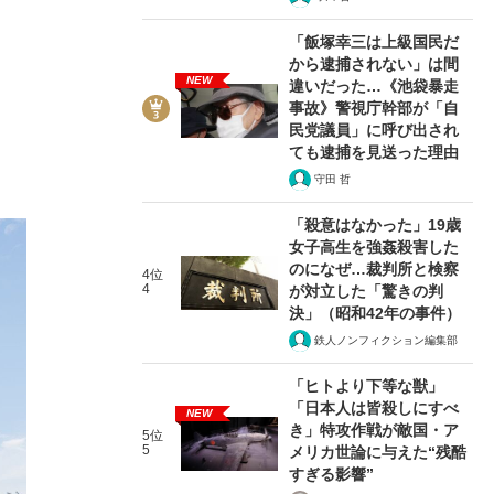
「飯塚幸三は上級国民だ
から逮捕されない」は間
NEW
違いだった…《池袋暴走
事故》警視庁幹部が「自
民党議員」に呼び出され
ても逮捕を見送った理由
守田 哲
「殺意はなかった」19歳
女子高生を強姦殺害した
のになぜ…裁判所と検察
4位
4
が対立した「驚きの判
決」（昭和42年の事件）
鉄人ノンフィクション編集部
「ヒトより下等な獣」
「日本人は皆殺しにすべ
NEW
き」特攻作戦が敵国・ア
5位
5
メリカ世論に与えた“残酷
すぎる影響”