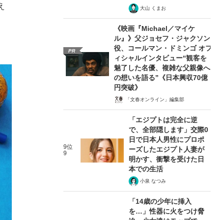
え
大山 くまお
《映画『Michael／マイケ
ル』》父ジョセフ・ジャクソン
役、コールマン・ドミンゴ オフ
PR
ィシャルインタビュー“観客を
魅了した名優、複雑な父親像へ
の想いを語る”《日本興収70億
円突破》
「文春オンライン」編集部
「エジプトは完全に逆
で、全部隠します」交際0
日で日本人男性にプロポ
9位
ーズしたエジプト人妻が
9
明かす、衝撃を受けた日
本での生活
小泉 なつみ
「14歳の少年に挿入
を…」性器に火をつけ脅