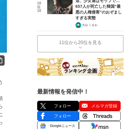
迫、少女達はモップで…
10
657人が死亡した韓国“最
位
10
悪の人権侵害”のおぞまし
すぎる実態
大山 くまお
11位から20位を見る
う
最新情報を発信中！
語
フォロー
メルマガ登録
ら
こ
フォロー
っ
Googleニュース