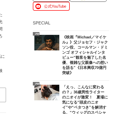
公式YouTube
た
光
SPECIAL
間
PR
ろ
《映画『Michael／マイケ
ル』》父ジョセフ・ジャク
ソン役、コールマン・ドミ
ンゴ オフィシャルインタ
話に
ビュー“観客を魅了した名
優、複雑な父親像への想い
を語る”《日本興収70億円
検
突破》
PR
「えっ、こんなに変わる
の？」36歳男性ライター
のニオイが激変！ 夏場に
気になる“頭皮のニオ
イ”や“ベタつき”を解消す
る、“ウィッグのスペシャ