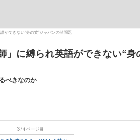
観る将棋、読
語ができない“身の丈”ジャパンの諸問題
師」に縛られ英語ができない“身
”の真実 選手が明かす...
「敗因分析は一切聞かれなか
るべきなのか
3
/4
ページ目
の国から』倉本聰氏（91...