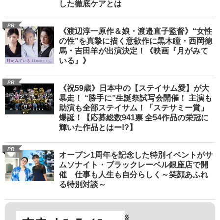
した徹底ケアとは
PR
《渡辺淳一原作＆娘・渡邉直子監督》“女性
の性”を真摯に描く意欲作に黒木瞳・西岡德
馬・吉田羊が出演決定！《映画『月がみて
いる』》
PR
《祝59歳》日本中の【ステイサム愛】が大
暴走！ “勝手に”生誕祭試写会開催！ 主演も
助演も全部ステイサム！「ステサミー賞」
爆誕！【応募総数941票 全54作品の栄冠に
輝いた作品とはー!?】
PR
オープン1周年を記念した特別イベントがサ
ムソナイト・ブラックレーベル銀座店で開
催 仕事も人生も自分らしく～笑顔あふれ
る特別対談～