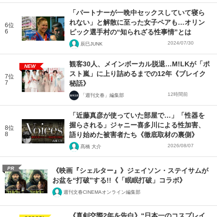
「パートナーが一晩中セックスしていて寝ら
れない」と解散に至った女子ペアも…オリン
6位
6
ピック選手村の“知られざる性事情”とは
2024/07/30
辰巳JUNK
観客30人、メインボーカル脱退…M!LKが「ポ
NEW
スト嵐」に上り詰めるまでの12年《ブレイク
7位
7
秘話》
12時間前
「週刊文春」編集部
「近藤真彦が使っていた部屋で…」「性器を
握らされる」ジャニー喜多川による性加害、
8位
8
語り始めた被害者たち《徹底取材の裏側》
2026/08/07
髙橋 大介
PR
《映画『シェルター』》ジェイソン・ステイサムが
お盆を“打破”する!!《「眠眠打破」コラボ》
週刊文春CINEMAオンライン編集部
《真剣交際2年を告白》“日本一のコスプレイ