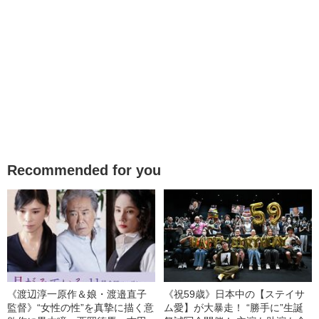
Recommended for you
《渡辺淳一原作＆娘・渡邉直子
《祝59歳》日本中の【ステイサ
監督》“女性の性”を真摯に描く意
ム愛】が大暴走！ “勝手に”生誕