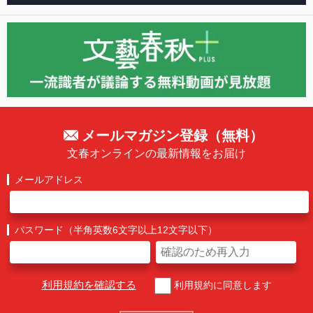
メールマガジン登録（無料）
文春オンラインの最新情報をお届け
メールアドレス
パスワード（半角英数6文字以上12文字以下）
利用規約を確認する
利用規約に同意します