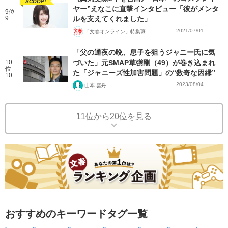
SCOOP!
ヤー”えなこに直撃インタビュー「彼がメンタ
9位
9
ルを支えてくれました」
2021/07/01
「文春オンライン」特集班
「父の通夜の晩、息子を狙うジャニー氏に気
10
づいた」元SMAP草彅剛（49）が巻き込まれ
位
た「ジャニーズ性加害問題」の“数奇な因縁”
10
2023/08/04
山本 雲丹
11位から20位を見る
おすすめのキーワードタグ一覧