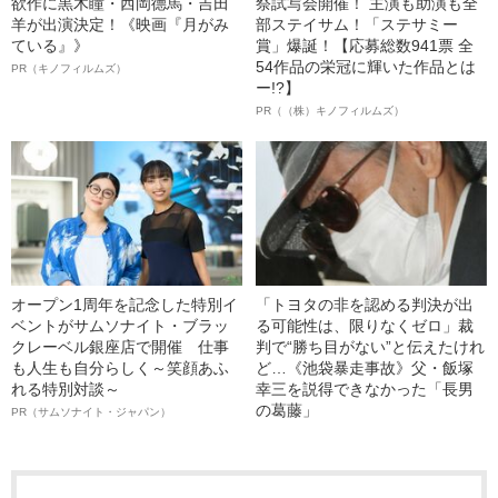
欲作に黒木瞳・西岡德馬・吉田
祭試写会開催！ 主演も助演も全
羊が出演決定！《映画『月がみ
部ステイサム！「ステサミー
ている』》
賞」爆誕！【応募総数941票 全
54作品の栄冠に輝いた作品とは
PR（キノフィルムズ）
ー!?】
PR（（株）キノフィルムズ）
オープン1周年を記念した特別イ
「トヨタの非を認める判決が出
ベントがサムソナイト・ブラッ
る可能性は、限りなくゼロ」裁
クレーベル銀座店で開催 仕事
判で“勝ち目がない”と伝えたけれ
も人生も自分らしく～笑顔あふ
ど…《池袋暴走事故》父・飯塚
れる特別対談～
幸三を説得できなかった「長男
の葛藤」
PR（サムソナイト・ジャパン）