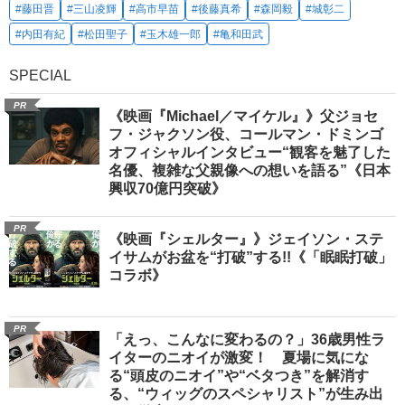
#藤田晋
#三山凌輝
#高市早苗
#後藤真希
#森岡毅
#城彰二
#内田有紀
#松田聖子
#玉木雄一郎
#亀和田武
SPECIAL
PR
《映画『Michael／マイケル』》父ジョセ
フ・ジャクソン役、コールマン・ドミンゴ
オフィシャルインタビュー“観客を魅了した
名優、複雑な父親像への想いを語る”《日本
興収70億円突破》
PR
《映画『シェルター』》ジェイソン・ステ
イサムがお盆を“打破”する!!《「眠眠打破」
コラボ》
PR
「えっ、こんなに変わるの？」36歳男性ラ
イターのニオイが激変！ 夏場に気にな
る“頭皮のニオイ”や“ベタつき”を解消す
る、“ウィッグのスペシャリスト”が生み出