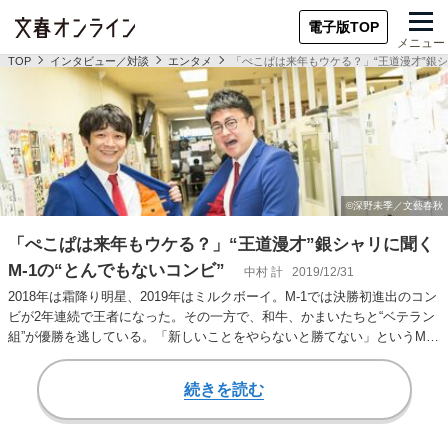
電子版TOP
メニュー
TOP
インタビュー／対談
エンタメ
「ぺこぱは来年もウケる？」“王道漫才”銀シ
「ぺこぱは来年もウケる？」“王道漫才”銀シャリに聞く
M-1の“とんでもないコンビ”
中村 計
2019/12/31
2018年は霜降り明星、2019年はミルクボーイ。M-1では決勝初進出のコン
ビが2年連続で王者になった。その一方で、和牛、かまいたちと“ベテラン
組”が優勝を逃している。「新しいことをやらないと勝てない」というM-
1…
続きを読む