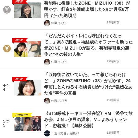
NEW
芸能界に復帰したZONE・MIZUHO（38）が
明かす、紅白3年連続出場したのに“月収8万
円”だった絶頂期
19時間前
佐藤 ちひろ
「だんだんボイトレにも呼ばれなくなっ
NEW
て…」高3で脱退→再結成のオファーも断った
元ZONE・MIZUHOが語る、芸能界引退の裏
側と“その後の人生”
19時間前
佐藤 ちひろ
「収録後に泣いていた、って報じられたけ
NEW
ど…」ZONEのMIZUHO（38）が明かす、24
4位
年前にとんねるず石橋貴明がつけた“強烈なあ
4
だ名”事件の真相
19時間前
佐藤 ちひろ
《BTS厳戒トーキョー滞在記》RM→渋谷で飲
SCOOP!
み会、JIN→伊豆の温泉、V→よみうりラン
5位
5
ド…密着撮！【無料公開】
12時間前
「週刊文春」編集部