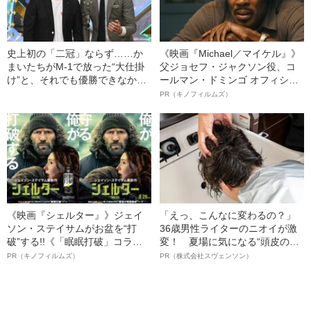
史上初の「二冠」ならず……か
《映画『Michael／マイケル』》
まいたちがM-1で放った“大仕掛
父ジョセフ・ジャクソン役、コ
け”と、それでも優勝できなかっ
ールマン・ドミンゴ オフィシャ
た理由
ルインタビュー“観客を魅了した
PR（キノフィルムズ）
名優、複雑な父親像への想いを
語る”《日本興収70億円突破》
《映画『シェルター』》ジェイ
「えっ、こんなに変わるの？」
ソン・ステイサムがお盆を“打
36歳男性ライターのニオイが激
破”する!!《「眠眠打破」コラ
変！ 夏場に気になる“頭皮のニ
ボ》
オイ”や“ベタつき”を解消す
PR（キノフィルムズ）
PR（株式会社スヴェンソン）
る、“ウィッグのスペシャリス
ト”が生み出した徹底ケアとは