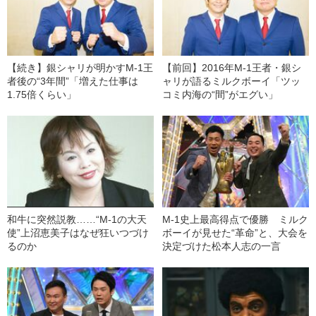
【続き】銀シャリが明かすM-1王
【前回】2016年M-1王者・銀シ
者後の“3年間”「増えた仕事は
ャリが語るミルクボーイ「ツッ
1.75倍くらい」
コミ内海の“間”がエグい」
和牛に突然説教……“M-1の大天
M-1史上最高得点で優勝 ミルク
使”上沼恵美子はなぜ狂いつづけ
ボーイが見せた“革命”と、大会を
るのか
決定づけた松本人志の一言