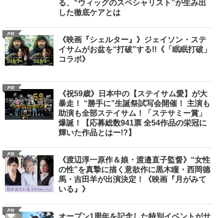
る、“ウィッグのスペシャリスト”が生み出
した徹底ケアとは
PR
《映画『シェルター』》ジェイソン・ステ
イサムがお盆を“打破”する!!《「眠眠打破」
コラボ》
PR
《祝59歳》日本中の【ステイサム愛】が大
暴走！ “勝手に”生誕祭試写会開催！ 主演も
助演も全部ステイサム！「ステサミー賞」
爆誕！【応募総数941票 全54作品の栄冠に
輝いた作品とはー!?】
PR
《渡辺淳一原作＆娘・渡邉直子監督》“女性
の性”を真摯に描く意欲作に黒木瞳・西岡德
馬・吉田羊が出演決定！《映画『月がみて
いる』》
PR
オープン1周年を記念した特別イベントがサ