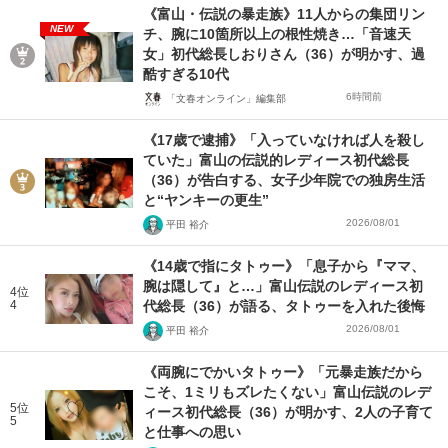
《富山・伝説の暴走族》11人からの集団リン
NEW
チ、腕に10箇所以上の根性焼き…「音速天
女」初代総長しおりさん（36）が明かす、過
酷すぎる10代
6時間前
「文春オンライン」編集部
《17歳で逮捕》「入っていなければ人を殺し
ていた」富山の伝説的レディース初代総長
（36）が告白する、女子少年院での独房生活
と“ヤンキーの更生”
2026/08/01
平田 裕介
《14歳で指にタトゥー》「息子から『ママ、
腕は隠して』と…」富山伝説のレディース初
4位
4
代総長（36）が語る、タトゥーを入れた後悔
2026/08/01
平田 裕介
《両腕にでかいタトゥー》「元暴走族だから
こそ、1ミリもズレたくない」富山伝説のレデ
5位
ィース初代総長（36）が明かす、2人の子育て
5
と仕事への思い