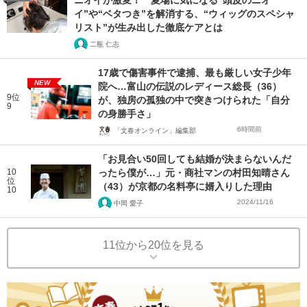
ニオイが激変！ 夏場に気になる“頭皮のニオ
イ”や“ベタつき”を解消する、“ウィッグのスペシャ
リスト”が生み出した徹底ケアとは
二瓶 仁志
17歳で傷害事件で逮捕、最も厳しい女子少年
NEW
院へ…富山の伝説のレディース総長（36）
9位
が、独房の孤独の中で突きつけられた「自分
9
の身勝手さ」
6時間前
「文春オンライン」編集部
「お見合い50回しても結婚が決まらないんだ
10
ったら僕が…」元・商社マンの村田知晴さん
位
（43）が京都の名料亭に婿入りした理由
10
2024/11/16
中岡 愛子
11位から20位を見る