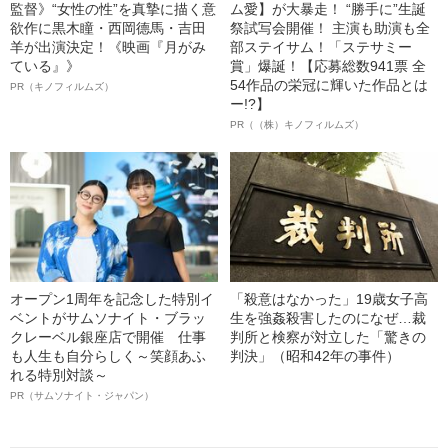
監督》“女性の性”を真摯に描く意
ム愛】が大暴走！ “勝手に”生誕
欲作に黒木瞳・西岡德馬・吉田
祭試写会開催！ 主演も助演も全
羊が出演決定！《映画『月がみ
部ステイサム！「ステサミー
ている』》
賞」爆誕！【応募総数941票 全
54作品の栄冠に輝いた作品とは
PR（キノフィルムズ）
ー!?】
PR（（株）キノフィルムズ）
オープン1周年を記念した特別イ
「殺意はなかった」19歳女子高
ベントがサムソナイト・ブラッ
生を強姦殺害したのになぜ…裁
クレーベル銀座店で開催 仕事
判所と検察が対立した「驚きの
も人生も自分らしく～笑顔あふ
判決」（昭和42年の事件）
れる特別対談～
PR（サムソナイト・ジャパン）