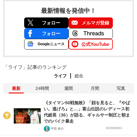
最新情報を発信中！
フォロー
メルマガ登録
フォロー
公式YouTube
Googleニュース
「ライフ」記事のランキング
ライフ
総合
最新
24時間
週間
月間
写真
《タイマン50戦無敗》「顔を見ると、『やば
い。逃げろ』と…」富山伝説のレディース初
代総長（36）が語る、ギャルサー制圧と朝ま
でのバイク暴走
2026/08/01
平田 裕介