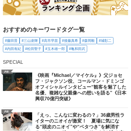
おすすめのキーワードタグ一覧
#藤田晋
#三山凌輝
#高市早苗
#後藤真希
#森岡毅
#城彰二
#内田有紀
#松田聖子
#玉木雄一郎
#亀和田武
SPECIAL
PR
《映画『Michael／マイケル』》父ジョセ
フ・ジャクソン役、コールマン・ドミンゴ
オフィシャルインタビュー“観客を魅了した
名優、複雑な父親像への想いを語る”《日本
興収70億円突破》
PR
「えっ、こんなに変わるの？」36歳男性ラ
イターのニオイが激変！ 夏場に気にな
る“頭皮のニオイ”や“ベタつき”を解消す