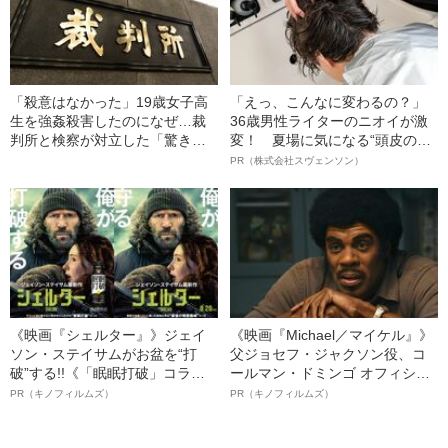
「殺意はなかった」19歳女子高
「えっ、こんなに変わるの？」
生を強姦殺害したのになぜ…裁
36歳男性ライターのニオイが激
判所と検察が対立した「驚きの
変！ 夏場に気になる“頭皮のニ
判決」（昭和42年の事件）
オイ”や“ベタつき”を解消す
PR（株式会社スヴェンソン）
る、“ウィッグのスペシャリス
ト”が生み出した徹底ケアとは
《映画『シェルター』》ジェイ
《映画『Michael／マイケル』》
ソン・ステイサムがお盆を“打
父ジョセフ・ジャクソン役、コ
破”する!!《「眠眠打破」コラ
ールマン・ドミンゴ オフィシャ
ボ》
ルインタビュー“観客を魅了した
PR（キノフィルムズ）
PR（キノフィルムズ）
名優、複雑な父親像への想いを
語る”《日本興収70億円突破》