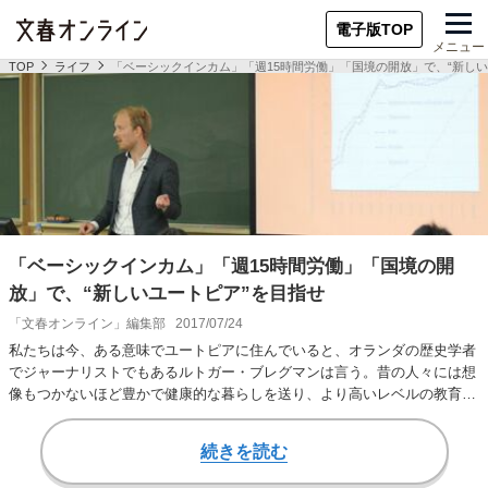
電子版TOP
メニュー
TOP
ライフ
「ベーシックインカム」「週15時間労働」「国境の開放」で、“新しい
「ベーシックインカム」「週15時間労働」「国境の開
放」で、“新しいユートピア”を目指せ
「文春オンライン」編集部
2017/07/24
私たちは今、ある意味でユートピアに住んでいると、オランダの歴史学者
でジャーナリストでもあるルトガー・ブレグマンは言う。昔の人々には想
像もつかないほど豊かで健康的な暮らしを送り、より高いレベルの教育を
受けている。だが…
続きを読む