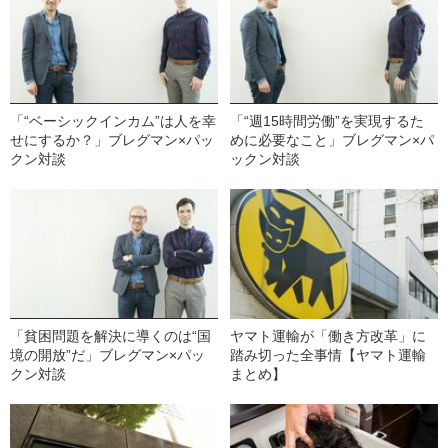
「“ベーシックインカム”は人を幸
「“週15時間労働”を実現するた
せにするか？」ブレグマン×パッ
めに必要なこと」ブレグマン×パ
クン対談
ックン対談
「貧困問題を解決に導くのは“国
ヤマト運輸が「働き方改革」に
境の開放”だ」ブレグマン×パッ
踏み切った全事情【ヤマト運輸
クン対談
まとめ】