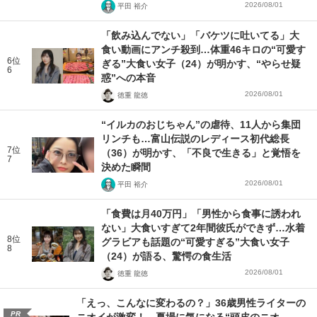
2026/08/01
平田 裕介
「飲み込んでない」「バケツに吐いてる」大
食い動画にアンチ殺到…体重46キロの“可愛す
6位
ぎる”大食い女子（24）が明かす、“やらせ疑
6
惑”への本音
2026/08/01
徳重 龍徳
“イルカのおじちゃん”の虐待、11人から集団
リンチも…富山伝説のレディース初代総長
7位
（36）が明かす、「不良で生きる」と覚悟を
7
決めた瞬間
2026/08/01
平田 裕介
「食費は月40万円」「男性から食事に誘われ
ない」大食いすぎて2年間彼氏ができず…水着
8位
グラビアも話題の“可愛すぎる”大食い女子
8
（24）が語る、驚愕の食生活
2026/08/01
徳重 龍徳
「えっ、こんなに変わるの？」36歳男性ライターの
PR