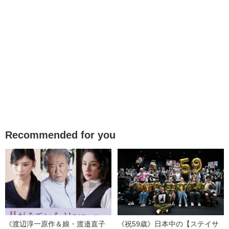
Recommended for you
《渡辺淳一原作＆娘・渡邉直子
《祝59歳》日本中の【ステイサ