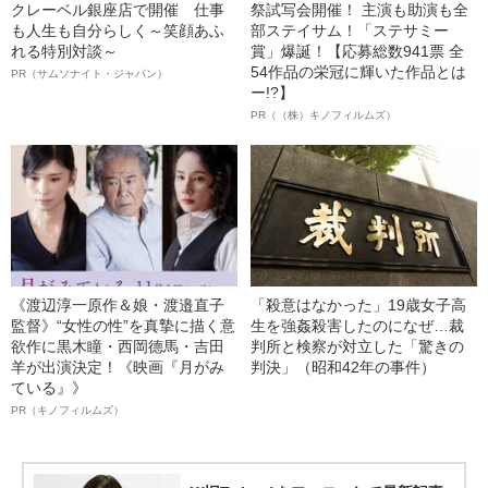
クレーベル銀座店で開催 仕事
祭試写会開催！ 主演も助演も全
も人生も自分らしく～笑顔あふ
部ステイサム！「ステサミー
れる特別対談～
賞」爆誕！【応募総数941票 全
54作品の栄冠に輝いた作品とは
PR（サムソナイト・ジャパン）
ー!?】
PR（（株）キノフィルムズ）
《渡辺淳一原作＆娘・渡邉直子
「殺意はなかった」19歳女子高
監督》“女性の性”を真摯に描く意
生を強姦殺害したのになぜ…裁
欲作に黒木瞳・西岡德馬・吉田
判所と検察が対立した「驚きの
羊が出演決定！《映画『月がみ
判決」（昭和42年の事件）
ている』》
PR（キノフィルムズ）