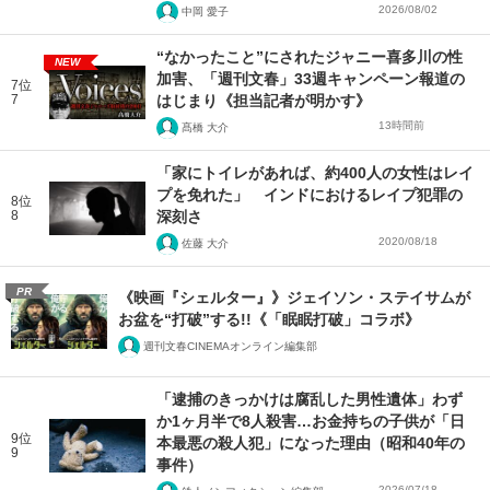
2026/08/02
中岡 愛子
“なかったこと”にされたジャニー喜多川の性
NEW
加害、「週刊文春」33週キャンペーン報道の
7位
7
はじまり《担当記者が明かす》
13時間前
髙橋 大介
「家にトイレがあれば、約400人の女性はレイ
プを免れた」 インドにおけるレイプ犯罪の
8位
8
深刻さ
2020/08/18
佐藤 大介
PR
《映画『シェルター』》ジェイソン・ステイサムが
お盆を“打破”する!!《「眠眠打破」コラボ》
週刊文春CINEMAオンライン編集部
「逮捕のきっかけは腐乱した男性遺体」わず
か1ヶ月半で8人殺害…お金持ちの子供が「日
9位
本最悪の殺人犯」になった理由（昭和40年の
9
事件）
2026/07/18