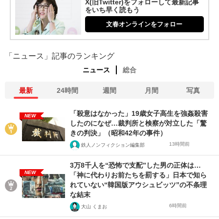
X(旧Twitter)をフォローして最新記事
をいち早く読もう
文春オンラインをフォロー
「ニュース」記事のランキング
ニュース
総合
最新
24時間
週間
月間
写真
「殺意はなかった」19歳女子高生を強姦殺害
NEW
したのになぜ…裁判所と検察が対立した「驚
きの判決」（昭和42年の事件）
13時間前
鉄人ノンフィクション編集部
3万8千人を“恐怖で支配”した男の正体は…
NEW
「神に代わりお前たちを罰する」日本で知ら
れていない“韓国版アウシュビッツ”の不条理
な結末
6時間前
大山 くまお