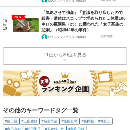
鉄人ノンフィクション編集部
「気絶させて強姦」「意識を取り戻したので
NEW
殺害」遺体はスコップで埋められた…体重100
10
キロの巨漢男（25）に襲われた「女子高生の
位
10
悲劇」（昭和42年の事件）
13時間前
鉄人ノンフィクション編集部
11位から20位を見る
その他のキーワードタグ一覧
#藤田晋
#三山凌輝
#高市早苗
#後藤真希
#森岡毅
#城彰二
#内田有紀
#松田聖子
#玉木雄一郎
#亀和田武