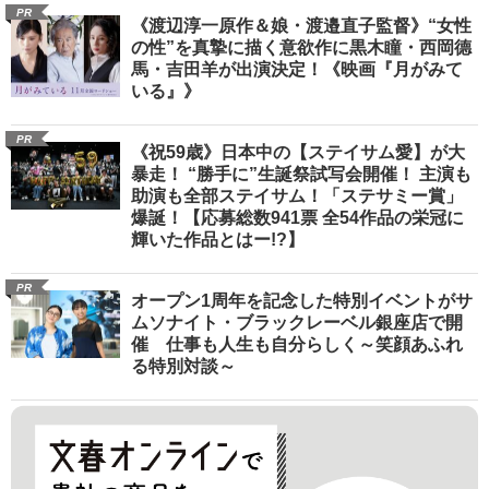
PR
《渡辺淳一原作＆娘・渡邉直子監督》“女性
の性”を真摯に描く意欲作に黒木瞳・西岡德
馬・吉田羊が出演決定！《映画『月がみて
いる』》
PR
《祝59歳》日本中の【ステイサム愛】が大
暴走！ “勝手に”生誕祭試写会開催！ 主演も
助演も全部ステイサム！「ステサミー賞」
爆誕！【応募総数941票 全54作品の栄冠に
輝いた作品とはー!?】
PR
オープン1周年を記念した特別イベントがサ
ムソナイト・ブラックレーベル銀座店で開
催 仕事も人生も自分らしく～笑顔あふれ
る特別対談～