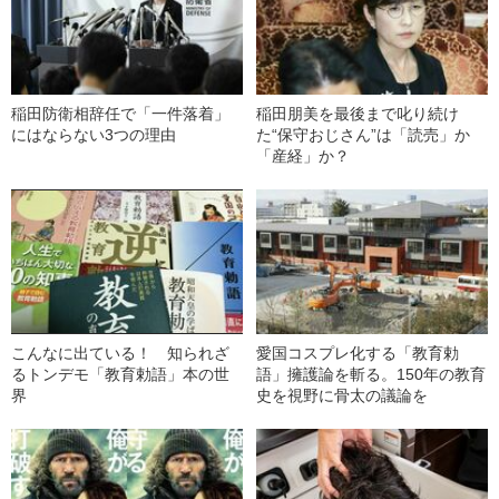
稲田防衛相辞任で「一件落着」
稲田朋美を最後まで叱り続け
にはならない3つの理由
た“保守おじさん”は「読売」か
「産経」か？
こんなに出ている！ 知られざ
愛国コスプレ化する「教育勅
るトンデモ「教育勅語」本の世
語」擁護論を斬る。150年の教育
界
史を視野に骨太の議論を