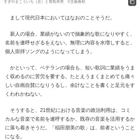
すぎやまこういち（左）と青島幸男 ©文藝春秋
まして現代日本においてはなおのことそうだ。
新人の場合、業績がないので抽象的な歌になりやすく、
名前を連呼せざるをえない。無理に内容を水増しすると、
個人崇拝ソングのようになってしまう。
かといって、ベテランの場合も、短い歌詞に業績をうま
く収めるのに苦労を要する。たとえうまくまとめても痛々
しい自画自賛になりうるし、余計なことを書くと足元をす
くわれかねない。
そうすると、21世紀における音楽の政治利用は、コミ
カルな音楽で名前を連呼するか、既存の音楽を活用するか
に落ち着きそうだ。「稲田朋美の歌」は、前者ということ
になる。