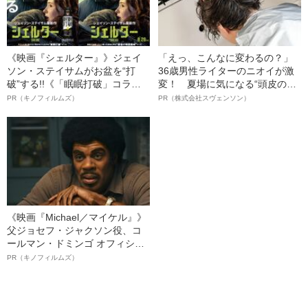
《映画『シェルター』》ジェイ
「えっ、こんなに変わるの？」
ソン・ステイサムがお盆を“打
36歳男性ライターのニオイが激
破”する!!《「眠眠打破」コラ
変！ 夏場に気になる“頭皮のニ
ボ》
オイ”や“ベタつき”を解消す
PR（キノフィルムズ）
PR（株式会社スヴェンソン）
る、“ウィッグのスペシャリス
ト”が生み出した徹底ケアとは
《映画『Michael／マイケル』》
父ジョセフ・ジャクソン役、コ
ールマン・ドミンゴ オフィシャ
ルインタビュー“観客を魅了した
PR（キノフィルムズ）
名優、複雑な父親像への想いを
語る”《日本興収70億円突破》