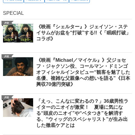
SPECIAL
PR
《映画『シェルター』》ジェイソン・ステ
イサムがお盆を“打破”する!!《「眠眠打破」
コラボ》
PR
《映画『Michael／マイケル』》父ジョセ
フ・ジャクソン役、コールマン・ドミンゴ
オフィシャルインタビュー“観客を魅了した
名優、複雑な父親像への想いを語る”《日本
興収70億円突破》
PR
「えっ、こんなに変わるの？」36歳男性ラ
イターのニオイが激変！ 夏場に気にな
る“頭皮のニオイ”や“ベタつき”を解消す
る、“ウィッグのスペシャリスト”が生み出
した徹底ケアとは