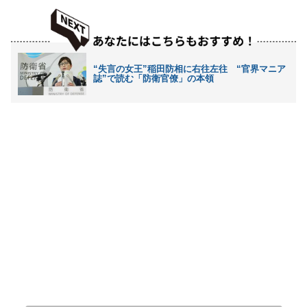
“失言の女王”稲田防相に右往左往 “官界マニア
誌”で読む「防衛官僚」の本領