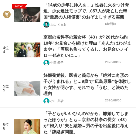
「14歳の少年に挿入を…」性器に火をつけ脅
NEW
迫、少女達はモップで…657人が死亡した韓
国“最悪の人権侵害”のおぞましすぎる実態
6時間前
大山 くまお
京都の名料亭の若女将（43）が“20代から約
10年”お見合いを続けた理由「あんたはわがま
4位
まや」「両親も焦ってくるし、お見合いノイ
4
ローゼみたいに…」
2026/08/02
中岡 愛子
妊娠発覚後、医者と義母から「絶対に奇形の
子がうまれる」と…9歳で“広島原爆”を体験し
5位
た女性が明かす、それでも「うむ」と決めた
5
理由
2026/08/06
小山 美砂
「子どもがいいひんのやから、離婚してしま
ったほうが」とも…京都の料亭の長女（43）
6位
が“婿入り”夫と結婚→男の子を出産後に考え
6
た「跡継ぎ問題」