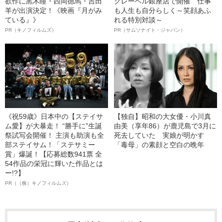
欲作に黒木瞳・西岡德馬・吉田
クレーベル銀座店で開催 仕事
羊が出演決定！《映画『月がみ
も人生も自分らしく～笑顔あふ
ている』》
れる特別対談～
PR（キノフィルムズ）
PR（サムソナイト・ジャパン）
《祝59歳》日本中の【ステイサ
【独自】昭和の大女優・小川真
ム愛】が大暴走！ “勝手に”生誕
由美（享年86）が鹿児島で3月に
祭試写会開催！ 主演も助演も全
死去していた 実娘が明かす
部ステイサム！「ステサミー
「毒母」の素顔と空白の晩年
賞」爆誕！【応募総数941票 全
54作品の栄冠に輝いた作品とは
ー!?】
PR（（株）キノフィルムズ）