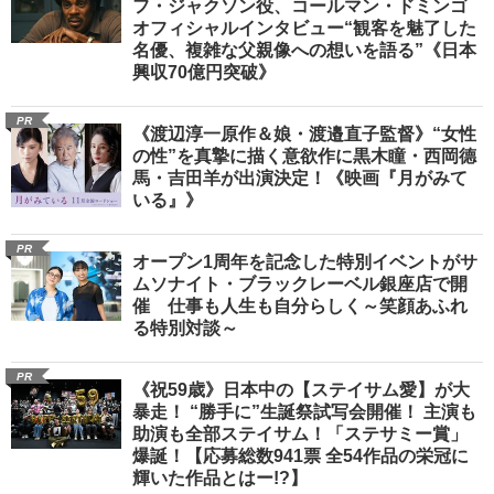
フ・ジャクソン役、コールマン・ドミンゴ
オフィシャルインタビュー“観客を魅了した
名優、複雑な父親像への想いを語る”《日本
興収70億円突破》
PR
《渡辺淳一原作＆娘・渡邉直子監督》“女性
の性”を真摯に描く意欲作に黒木瞳・西岡德
馬・吉田羊が出演決定！《映画『月がみて
いる』》
PR
オープン1周年を記念した特別イベントがサ
ムソナイト・ブラックレーベル銀座店で開
催 仕事も人生も自分らしく～笑顔あふれ
る特別対談～
PR
《祝59歳》日本中の【ステイサム愛】が大
暴走！ “勝手に”生誕祭試写会開催！ 主演も
助演も全部ステイサム！「ステサミー賞」
爆誕！【応募総数941票 全54作品の栄冠に
輝いた作品とはー!?】