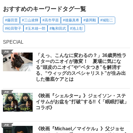
おすすめのキーワードタグ一覧
#藤田晋
#三山凌輝
#高市早苗
#後藤真希
#森岡毅
#城彰二
#松田聖子
#玉木雄一郎
#亀和田武
#池上彰
SPECIAL
PR
「えっ、こんなに変わるの？」36歳男性ラ
イターのニオイが激変！ 夏場に気にな
る“頭皮のニオイ”や“ベタつき”を解消す
る、“ウィッグのスペシャリスト”が生み出
した徹底ケアとは
PR
《映画『シェルター』》ジェイソン・ステ
イサムがお盆を“打破”する!!《「眠眠打破」
コラボ》
PR
《映画『Michael／マイケル』》父ジョセ