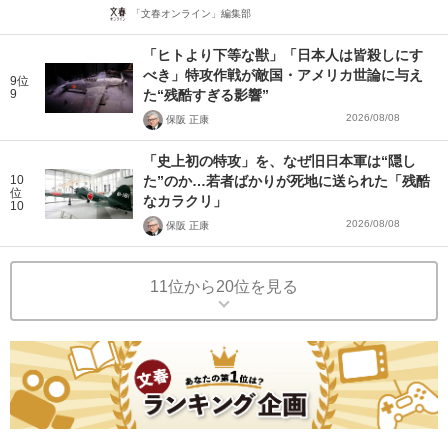
「文春オンライン」編集部
「ヒトより下等な獣」「日本人は皆殺しにす
べき」特攻作戦が敵国・アメリカ世論に与え
9位
9
た“残酷すぎる影響”
2026/08/08
保阪 正康
「史上初の特攻」を、なぜ旧日本軍は“隠し
10
た”のか…若者ばかりが死地に送られた「残酷
位
なカラクリ」
10
2026/08/08
保阪 正康
11位から20位を見る