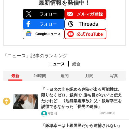
最新情報を発信中！
フォロー
メルマガ登録
フォロー
公式YouTube
Googleニュース
「ニュース」記事のランキング
ニュース
総合
最新
24時間
週間
月間
写真
「トヨタの非を認める判決が出る可能性は、
限りなくゼロ」裁判で“勝ち目がない”と伝え
たけれど…《池袋暴走事故》父・飯塚幸三を
説得できなかった「長男の葛藤」
2026/08/08
守田 哲
「飯塚幸三は上級国民だから逮捕されない」