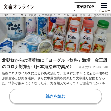
電子版TOP
メニュー
TOP
ニュース
北朝鮮からの漂着物に「ヨーグルト飲料」激増 金正恩のコロナ対
北朝鮮からの漂着物に「ヨーグルト飲料」激増 金正恩
のコロナ対策か《日本海沿岸で異変》
金 正太郎
2020/03/01
新型コロナウイルスによる肺炎の流行で、北朝鮮は早々に北京と平壌を結
ぶ航空路と鉄路を運休。さらに中露国境を封鎖して文字通り鎖国となっ
た。情勢が掴みにくくなった今、海を越えてやってくる漂流ゴミがメルク
マールになるのでは…
続きを読む