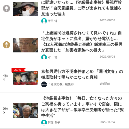
は間違いだった…《池袋暴走事故》警視庁幹
部が「自民党議員」に呼び出されても逮捕を
見送った理由
2026/08/08
守田 哲
「上級国民は逮捕されなくて良いですね」自
宅住所がネットに流出、嫌がらせ電話も…
《12人死傷の池袋暴走事故》飯塚幸三の長男
が直面した「加害者家族への暴力」
2026/08/08
守田 哲
NEW
京都男児行方不明事件まとめ 「週刊文春」の
4位
徹底取材で明らかになった真相
4
5時間前
「週刊文春」編集部
《池袋暴走事故》「毎日、亡くなった方々の
ご冥福を祈っています」車いすで面会、額に
5位
は大きなアザが…飯塚幸三受刑者が語った“獄
5
中生活”
2022/11/24
阿部 恭子