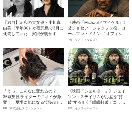
【独自】昭和の大女優・小川真
《映画『Michael／マイケル』》
由美（享年86）が鹿児島で3月に
父ジョセフ・ジャクソン役、コ
死去していた 実娘が明かす
ールマン・ドミンゴ オフィシャ
「毒母」の素顔と空白の晩年
ルインタビュー“観客を魅了した
PR（キノフィルムズ）
名優、複雑な父親像への想いを
語る”《日本興収70億円突破》
「えっ、こんなに変わるの？」
《映画『シェルター』》ジェイ
36歳男性ライターのニオイが激
ソン・ステイサムがお盆を“打
変！ 夏場に気になる“頭皮のニ
破”する!!《「眠眠打破」コラ
オイ”や“ベタつき”を解消す
ボ》
PR（株式会社スヴェンソン）
PR（キノフィルムズ）
る、“ウィッグのスペシャリス
ト”が生み出した徹底ケアとは