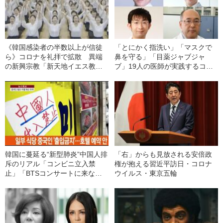
《韓国感染者の半数以上が信徒
「とにかく指洗い」「マスクで
ら》コロナを礼拝で拡散 異端
鼻を守る」「目薬ジャブジャ
の新興宗教「新天地イエス教」
ブ」19人の医師が実践するコロ
の正体
ナ対策 ～「手・口・目」編～
韓国に蔓延る“新型肺炎”中国人排
「右」からも見放される安倍政
斥のリアル「コンビニ立入禁
権が抱える習近平訪日・コロナ
止」「BTSコンサートに来ない
ウイルス・東京五輪
で」【現地レポート】