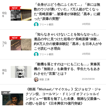
「全身がぶどう色にふくれて…」「体には無
NEW
数のウジが湧いていた」7万人超が亡くなっ
6位
た“長崎原爆”…被爆者が体験記「黒本」に綴
6
った“原爆の実態”
1時間前
フリート横田
「知らなきゃいけないことを知らなかった」
NEW
遺品の中に見つけた祖母の“長崎原爆”体験…
7位
約8万人分の被爆体験記「黒本」を日本人が今
7
こそ読むべき理由
1時間前
フリート横田
「敵機を落とすのは一にも二にも…」東條英
機の「無能さ」を象徴する、学生たちをあき
8位
8
れさせた“言葉”とは？
2026/08/08
保阪 正康
《映画『Michael／マイケル』》父ジョセフ・ジャ
PR
クソン役、コールマン・ドミンゴ オフィシャルイ
ンタビュー“観客を魅了した名優、複雑な父親像へ
の想いを語る”《日本興収70億円突破》