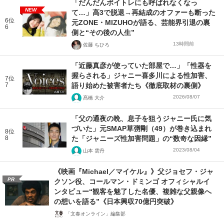
「だんだんボイトレにも呼ばれなくなっ
NEW
て…」高3で脱退→再結成のオファーも断った
6位
元ZONE・MIZUHOが語る、芸能界引退の裏
6
側と“その後の人生”
13時間前
佐藤 ちひろ
「近藤真彦が使っていた部屋で…」「性器を
握らされる」ジャニー喜多川による性加害、
7位
7
語り始めた被害者たち《徹底取材の裏側》
2026/08/07
髙橋 大介
「父の通夜の晩、息子を狙うジャニー氏に気
づいた」元SMAP草彅剛（49）が巻き込まれ
8位
8
た「ジャニーズ性加害問題」の“数奇な因縁”
2023/08/04
山本 雲丹
《映画『Michael／マイケル』》父ジョセフ・ジャ
PR
クソン役、コールマン・ドミンゴ オフィシャルイ
ンタビュー“観客を魅了した名優、複雑な父親像へ
の想いを語る”《日本興収70億円突破》
「文春オンライン」編集部