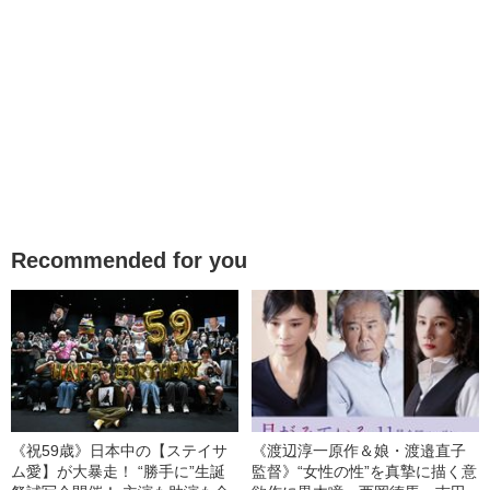
Recommended for you
《祝59歳》日本中の【ステイサ
《渡辺淳一原作＆娘・渡邉直子
ム愛】が大暴走！ “勝手に”生誕
監督》“女性の性”を真摯に描く意