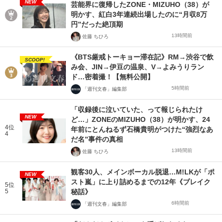
NEW
芸能界に復帰したZONE・MIZUHO（38）が
明かす、紅白3年連続出場したのに“月収8万
円”だった絶頂期
13時間前
佐藤 ちひろ
《BTS厳戒トーキョー滞在記》RM→渋谷で飲
SCOOP!
み会、JIN→伊豆の温泉、V→よみうりラン
ド…密着撮！【無料公開】
5時間前
「週刊文春」編集部
「収録後に泣いていた、って報じられたけ
NEW
ど…」ZONEのMIZUHO（38）が明かす、24
4位
年前にとんねるず石橋貴明がつけた“強烈なあ
4
だ名”事件の真相
13時間前
佐藤 ちひろ
観客30人、メインボーカル脱退…M!LKが「ポ
NEW
スト嵐」に上り詰めるまでの12年《ブレイク
5位
5
秘話》
6時間前
「週刊文春」編集部