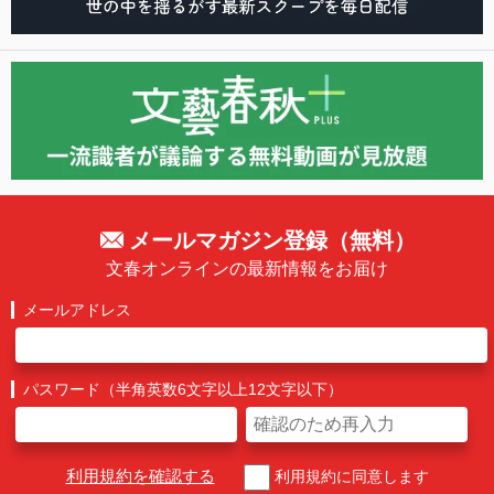
メールマガジン登録（無料）
文春オンラインの最新情報をお届け
メールアドレス
パスワード（半角英数6文字以上12文字以下）
利用規約を確認する
利用規約に同意します