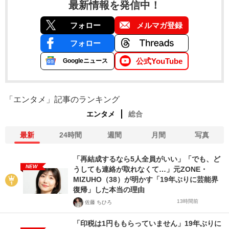
最新情報を発信中！
フォロー
メルマガ登録
フォロー
公式YouTube
Googleニュース
「エンタメ」記事のランキング
エンタメ
総合
最新
24時間
週間
月間
写真
「再結成するなら5人全員がいい」「でも、ど
NEW
うしても連絡が取れなくて…」元ZONE・
MIZUHO（38）が明かす「19年ぶりに芸能界
復帰」した本当の理由
13時間前
佐藤 ちひろ
「印税は1円ももらっていません」19年ぶりに