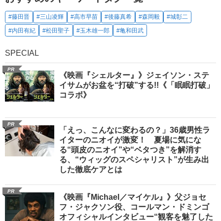
#藤田晋
#三山凌輝
#高市早苗
#後藤真希
#森岡毅
#城彰二
#内田有紀
#松田聖子
#玉木雄一郎
#亀和田武
SPECIAL
PR
《映画『シェルター』》ジェイソン・ステ
イサムがお盆を“打破”する!!《「眠眠打破」
コラボ》
PR
「えっ、こんなに変わるの？」36歳男性ラ
イターのニオイが激変！ 夏場に気にな
る“頭皮のニオイ”や“ベタつき”を解消す
る、“ウィッグのスペシャリスト”が生み出
した徹底ケアとは
PR
《映画『Michael／マイケル』》父ジョセ
フ・ジャクソン役、コールマン・ドミンゴ
オフィシャルインタビュー“観客を魅了した