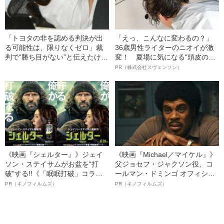
「トヨタの非を認める判決が出
「えっ、こんなに変わるの？」
る可能性は、限りなくゼロ」裁
36歳男性ライターのニオイが激
判で“勝ち目がない”と伝えたけれ
変！ 夏場に気になる“頭皮のニ
ど…《池袋暴走事故》父・飯塚
オイ”や“ベタつき”を解消す
PR（株式会社スヴェンソン）
幸三を説得できなかった「長男
る、“ウィッグのスペシャリス
の葛藤」
ト”が生み出した徹底ケアとは
《映画『シェルター』》ジェイ
《映画『Michael／マイケル』》
ソン・ステイサムがお盆を“打
父ジョセフ・ジャクソン役、コ
破”する!!《「眠眠打破」コラ
ールマン・ドミンゴ オフィシャ
ボ》
ルインタビュー“観客を魅了した
PR（キノフィルムズ）
PR（キノフィルムズ）
名優、複雑な父親像への想いを
語る”《日本興収70億円突破》