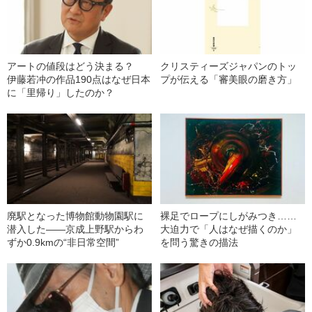
アートの値段はどう決まる？
クリスティーズジャパンのトッ
伊藤若冲の作品190点はなぜ日本
プが伝える「審美眼の磨き方」
に「里帰り」したのか？
廃駅となった博物館動物園駅に
裸足でロープにしがみつき……
潜入した――京成上野駅からわ
大迫力で「人はなぜ描くのか」
ずか0.9kmの“非日常空間”
を問う驚きの描法