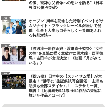
名優、複雑な父親像への想いを語る”《日本
興収70億円突破》
PR
オープン1周年を記念した特別イベントがサ
ムソナイト・ブラックレーベル銀座店で開
催 仕事も人生も自分らしく～笑顔あふれ
る特別対談～
PR
《渡辺淳一原作＆娘・渡邉直子監督》“女性
の性”を真摯に描く意欲作に黒木瞳・西岡德
馬・吉田羊が出演決定！《映画『月がみて
いる』》
PR
《祝59歳》日本中の【ステイサム愛】が大
暴走！ “勝手に”生誕祭試写会開催！ 主演も
助演も全部ステイサム！「ステサミー賞」
爆誕！【応募総数941票 全54作品の栄冠に
輝いた作品とはー!?】