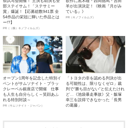
祭試写会開催！ 主演も助演も全
欲作に黒木瞳・西岡德馬・吉田
部ステイサム！「ステサミー
羊が出演決定！《映画『月がみ
賞」爆誕！【応募総数941票 全
ている』》
54作品の栄冠に輝いた作品とは
PR（キノフィルムズ）
ー!?】
PR（（株）キノフィルムズ）
オープン1周年を記念した特別イ
「トヨタの非を認める判決が出
ベントがサムソナイト・ブラッ
る可能性は、限りなくゼロ」裁
クレーベル銀座店で開催 仕事
判で“勝ち目がない”と伝えたけれ
も人生も自分らしく～笑顔あふ
ど…《池袋暴走事故》父・飯塚
れる特別対談～
幸三を説得できなかった「長男
の葛藤」
PR（サムソナイト・ジャパン）