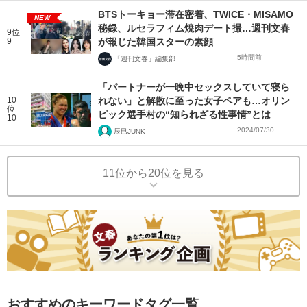
BTSトーキョー滞在密着、TWICE・MISAMO
NEW
秘録、ルセラフィム焼肉デート撮…週刊文春
9位
9
が報じた韓国スターの素顔
5時間前
「週刊文春」編集部
「パートナーが一晩中セックスしていて寝ら
10
れない」と解散に至った女子ペアも…オリン
位
ピック選手村の“知られざる性事情”とは
10
2024/07/30
辰巳JUNK
11位から20位を見る
おすすめのキーワードタグ一覧