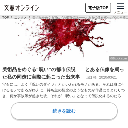
電子版TOP
メニュー
TOP
エンタメ
美術品をめぐる“呪い”の都市伝説――とある仏像を罵った私の同僚
美術品をめぐる“呪い”の都市伝説――とある仏像を罵っ
た私の同僚に実際に起こった出来事
山口 桂
2020/03/21
宝石には、よく「呪いのダイヤ」とかいわれるモノがある。それは身に付
けるモノであるがゆえに、持ち主の情念のようなものが作品にまとわりつ
き、何か事故等が起きた後、それが「呪い」となって伝説化するのだろ
う。 それは美術品…
続きを読む