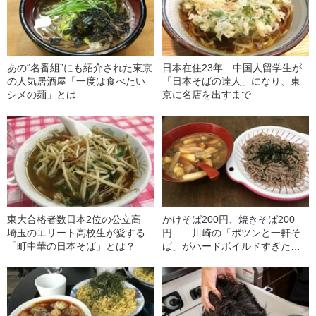
あの“名番組”にも紹介された東京
日本在住23年 中国人留学生が
の人気居酒屋「一度は食べたい
「日本そばの達人」になり、東
シメの麺」とは
京に名店を出すまで
東大合格者数日本2位の公立高
かけそば200円、焼きそば200
埼玉のエリート高校生が愛する
円……川崎の「ポツンと一軒そ
「町中華の日本そば」とは？
ば」がハードボイルドすぎた
――2019 BEST5