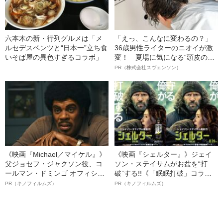
六本木の新・行列グルメは「メ
「えっ、こんなに変わるの？」
ルセデスベンツと“日本一”立ち食
36歳男性ライターのニオイが激
いそば屋の異色すぎるコラボ」
変！ 夏場に気になる“頭皮のニ
オイ”や“ベタつき”を解消す
PR（株式会社スヴェンソン）
る、“ウィッグのスペシャリス
ト”が生み出した徹底ケアとは
《映画『Michael／マイケル』》
《映画『シェルター』》ジェイ
父ジョセフ・ジャクソン役、コ
ソン・ステイサムがお盆を“打
ールマン・ドミンゴ オフィシャ
破”する!!《「眠眠打破」コラ
ルインタビュー“観客を魅了した
ボ》
PR（キノフィルムズ）
PR（キノフィルムズ）
名優、複雑な父親像への想いを
語る”《日本興収70億円突破》