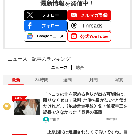
最新情報を発信中！
フォロー
メルマガ登録
フォロー
公式YouTube
Googleニュース
「ニュース」記事のランキング
ニュース
総合
最新
24時間
週間
月間
写真
「トヨタの非を認める判決が出る可能性は、
NEW
限りなくゼロ」裁判で“勝ち目がない”と伝え
たけれど…《池袋暴走事故》父・飯塚幸三を
説得できなかった「長男の葛藤」
19時間前
守田 哲
「上級国民は逮捕されなくて良いですね」自