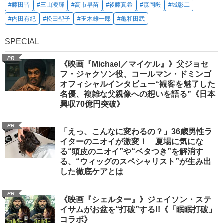
#藤田晋
#三山凌輝
#高市早苗
#後藤真希
#森岡毅
#城彰二
#内田有紀
#松田聖子
#玉木雄一郎
#亀和田武
SPECIAL
PR
《映画『Michael／マイケル』》父ジョセ
フ・ジャクソン役、コールマン・ドミンゴ
オフィシャルインタビュー“観客を魅了した
名優、複雑な父親像への想いを語る”《日本
興収70億円突破》
PR
「えっ、こんなに変わるの？」36歳男性ラ
イターのニオイが激変！ 夏場に気にな
る“頭皮のニオイ”や“ベタつき”を解消す
る、“ウィッグのスペシャリスト”が生み出
した徹底ケアとは
PR
《映画『シェルター』》ジェイソン・ステ
イサムがお盆を“打破”する!!《「眠眠打破」
コラボ》