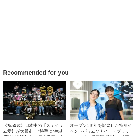
Recommended for you
《祝59歳》日本中の【ステイサ
オープン1周年を記念した特別イ
ム愛】が大暴走！ “勝手に”生誕
ベントがサムソナイト・ブラッ