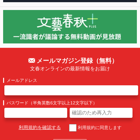
メールマガジン登録（無料）
文春オンラインの最新情報をお届け
メールアドレス
パスワード（半角英数6文字以上12文字以下）
利用規約を確認する
利用規約に同意します