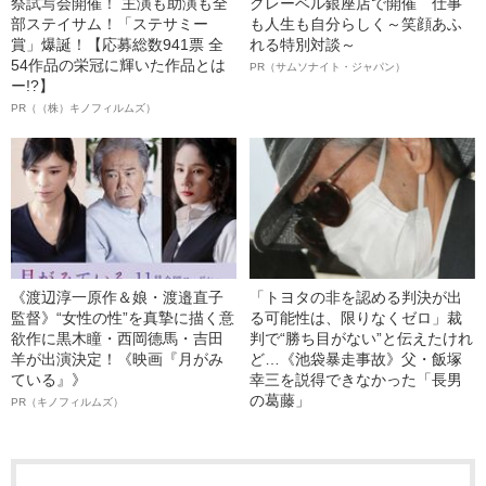
祭試写会開催！ 主演も助演も全
クレーベル銀座店で開催 仕事
部ステイサム！「ステサミー
も人生も自分らしく～笑顔あふ
賞」爆誕！【応募総数941票 全
れる特別対談～
54作品の栄冠に輝いた作品とは
PR（サムソナイト・ジャパン）
ー!?】
PR（（株）キノフィルムズ）
《渡辺淳一原作＆娘・渡邉直子
「トヨタの非を認める判決が出
監督》“女性の性”を真摯に描く意
る可能性は、限りなくゼロ」裁
欲作に黒木瞳・西岡德馬・吉田
判で“勝ち目がない”と伝えたけれ
羊が出演決定！《映画『月がみ
ど…《池袋暴走事故》父・飯塚
ている』》
幸三を説得できなかった「長男
の葛藤」
PR（キノフィルムズ）