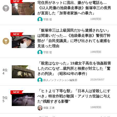
NEW
宅住所がネットに流出、嫌がらせ電話も…
《12人死傷の池袋暴走事故》飯塚幸三の長男
が直面した「加害者家族への暴力」
19時間前
守田 哲
「飯塚幸三は上級国民だから逮捕されない」
NEW
は間違いだった…《池袋暴走事故》警視庁幹
部が「自民党議員」に呼び出されても逮捕を
見送った理由
19時間前
守田 哲
「殺意はなかった」19歳女子高生を強姦殺害
したのになぜ…裁判所と検察が対立した「驚
4位
4
きの判決」（昭和42年の事件）
2026/08/07
鉄人ノンフィクション編集部
「ヒトより下等な獣」「日本人は皆殺しにす
NEW
べき」特攻作戦が敵国・アメリカ世論に与え
5位
5
た“残酷すぎる影響”
16時間前
保阪 正康