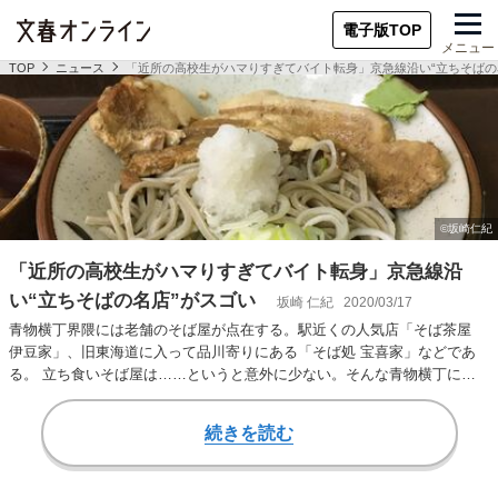
電子版TOP
メニュー
TOP
ニュース
「近所の高校生がハマりすぎてバイト転身」京急線沿い“立ちそばの
「近所の高校生がハマりすぎてバイト転身」京急線沿
い“立ちそばの名店”がスゴい
坂崎 仁紀
2020/03/17
青物横丁界隈には老舗のそば屋が点在する。駅近くの人気店「そば茶屋
伊豆家」、旧東海道に入って品川寄りにある「そば処 宝喜家」などであ
る。 立ち食いそば屋は……というと意外に少ない。そんな青物横丁に
2019年2月、「…
続きを読む