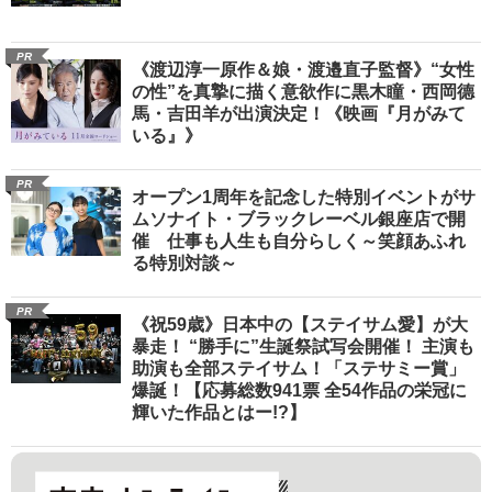
PR
《渡辺淳一原作＆娘・渡邉直子監督》“女性
の性”を真摯に描く意欲作に黒木瞳・西岡德
馬・吉田羊が出演決定！《映画『月がみて
いる』》
PR
オープン1周年を記念した特別イベントがサ
ムソナイト・ブラックレーベル銀座店で開
催 仕事も人生も自分らしく～笑顔あふれ
る特別対談～
PR
《祝59歳》日本中の【ステイサム愛】が大
暴走！ “勝手に”生誕祭試写会開催！ 主演も
助演も全部ステイサム！「ステサミー賞」
爆誕！【応募総数941票 全54作品の栄冠に
輝いた作品とはー!?】