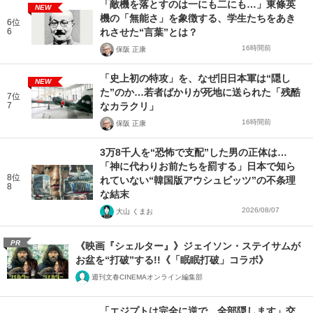
「敵機を落とすのは一にも二にも…」東條英
NEW
機の「無能さ」を象徴する、学生たちをあき
6位
6
れさせた“言葉”とは？
16時間前
保阪 正康
「史上初の特攻」を、なぜ旧日本軍は“隠し
NEW
た”のか…若者ばかりが死地に送られた「残酷
7位
7
なカラクリ」
16時間前
保阪 正康
3万8千人を“恐怖で支配”した男の正体は…
「神に代わりお前たちを罰する」日本で知ら
8位
れていない“韓国版アウシュビッツ”の不条理
8
な結末
2026/08/07
大山 くまお
PR
《映画『シェルター』》ジェイソン・ステイサムが
お盆を“打破”する!!《「眠眠打破」コラボ》
週刊文春CINEMAオンライン編集部
「エジプトは完全に逆で、全部隠します」交