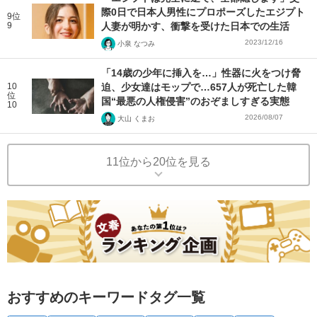
際0日で日本人男性にプロポーズしたエジプト
9位
9
人妻が明かす、衝撃を受けた日本での生活
2023/12/16
小泉 なつみ
「14歳の少年に挿入を…」性器に火をつけ脅
10
迫、少女達はモップで…657人が死亡した韓
位
国“最悪の人権侵害”のおぞましすぎる実態
10
2026/08/07
大山 くまお
11位から20位を見る
おすすめのキーワードタグ一覧