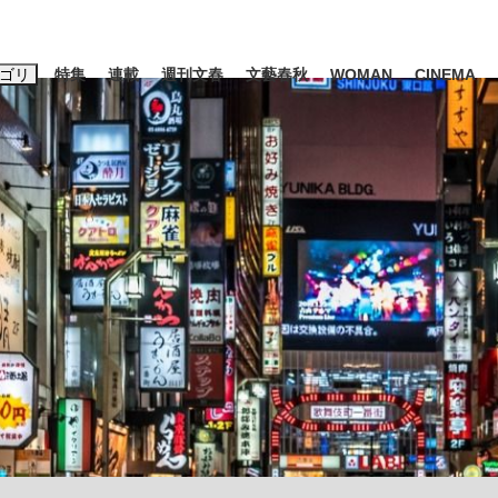
ゴリ
特集
連載
週刊文春
文藝春秋
WOMAN
CINEMA
キーワード入力
ス
エンタメ
ライフ
ビジネス
ーワードタグ一覧
山凌輝
#高市早苗
#後藤真希
#森岡毅
#城彰二
#内田有紀
観る将棋、読
#亀和田武
て明かした日本代表監督に...
「最悪の空気のまま解散」W