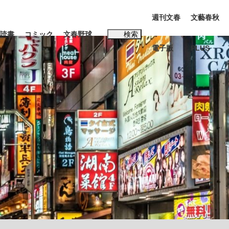
週刊文春
文藝春秋
読書
コミック
文春野球
検索
電子版
PLUS
インタビュー
読書
#松田聖子
む将棋
BC日本代表“敗戦”の真実 選手が明かす...