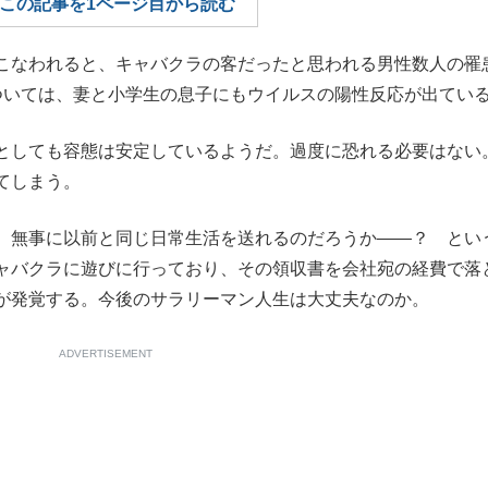
この記事を1ページ目から読む
もっと見る
こなわれると、キャバクラの客だったと思われる男性数人の罹
ついては、妻と小学生の息子にもウイルスの陽性反応が出てい
としても容態は安定しているようだ。過度に恐れる必要はない
てしまう。
、
無事に以前と同じ日常生活を送れるのだろうか――？ とい
ャバクラに遊びに行っており、
その領収書を会社宛の経費で落
が発覚する。今後のサラリーマン人生は大丈
夫なのか。
ADVERTISEMENT