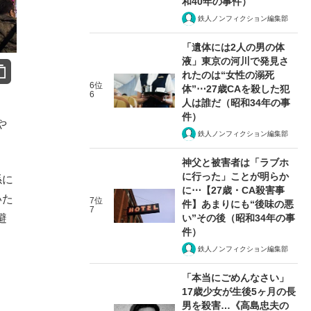
和40年の事件）
鉄人ノンフィクション編集部
「遺体には2人の男の体
液」東京の河川で発見さ
れたのは“女性の溺死
6位
体”⋯27歳CAを殺した犯
6
人は誰だ（昭和34年の事
件）
や
鉄人ノンフィクション編集部
神父と被害者は「ラブホ
に行った」ことが明らか
係に
に⋯【27歳・CA殺害事
いた
7位
件】あまりにも“後味の悪
7
い”その後（昭和34年の事
避
件）
鉄人ノンフィクション編集部
「本当にごめんなさい」
17歳少女が生後5ヶ月の長
男を殺害…《高島忠夫の