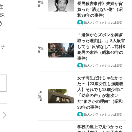
8位
長男殺害事件》夫婦が背
8
在
負った“消えない傷”（昭
特殊
和39年の事件）
う
鉄人ノンフィクション編集部
「遺体からズボンを剥ぎ
取った理由は…」8人殺害
しても“反省なし”…前科8
ロナ
9位
9
犯男の末路（昭和40年の
事件）
鉄人ノンフィクション編集部
女子高生だけじゃなかっ
た⋯【23歳女性も強姦殺
人】それでも18歳少年に
10
「助命の声」が相次い
位
10
だ“まさかの理由”（昭和
33年の事件）
鉄人ノンフィクション編集部
学校の屋上で見つかった