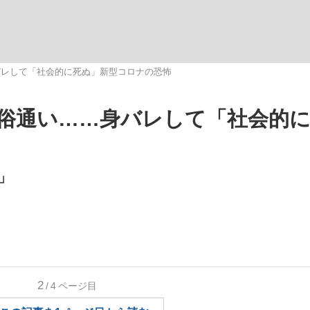
いまさら聞け
バレして「社会的に死ぬ」新型コロナの恐怖
俗通い……身バレして「社会的
手が証言した“NPB聞...
「クマが悪者扱いされているの
」
もっと見る
2
/4
ページ目
カー日本代表・森保一監督...