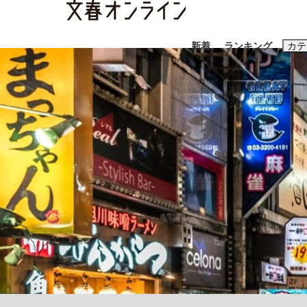
新着
ランキング
カテ
スクープ
ニュー
おすすめのキ
#藤田晋
#三
#玉木雄一郎
「90%は失敗する。でも…」本田圭佑が初め
終戦から81年