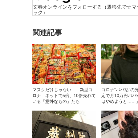
文春オンラインをフォローする
（遷移先で☆マ
ック）
関連記事
マスクだけじゃない……新型コ
コロナ“パパ活”の
ロナ ネットで5倍、10倍売れて
定で月10万円パ
いる「意外なもの」たち
はやめようと……