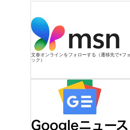
文春オンラインをフォローする
（遷移先で+フ
ック）