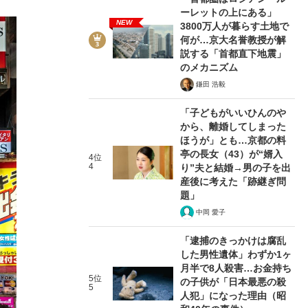
ーレットの上にある」
NEW
3800万人が暮らす土地で
何が…京大名誉教授が解
説する「首都直下地震」
のメカニズム
鎌田 浩毅
「子どもがいいひんのや
から、離婚してしまった
ほうが」とも…京都の料
亭の長女（43）が“婿入
4位
4
り”夫と結婚→男の子を出
産後に考えた「跡継ぎ問
題」
中岡 愛子
「逮捕のきっかけは腐乱
した男性遺体」わずか1ヶ
月半で8人殺害…お金持ち
5位
の子供が「日本最悪の殺
5
人犯」になった理由（昭