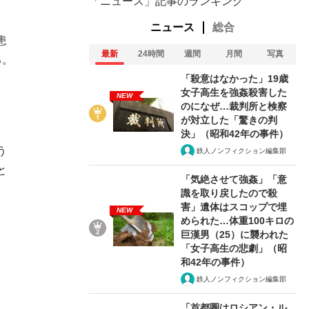
「ニュース」記事のランキング
ニュース
総合
患
最新
24時間
週間
月間
写真
る。
「殺意はなかった」19歳
女子高生を強姦殺害した
。
NEW
のになぜ…裁判所と検察
が対立した「驚きの判
決」（昭和42年の事件）
う
鉄人ノンフィクション編集部
と
「気絶させて強姦」「意
識を取り戻したので殺
害」遺体はスコップで埋
NEW
められた…体重100キロの
巨漢男（25）に襲われた
「女子高生の悲劇」（昭
和42年の事件）
鉄人ノンフィクション編集部
「首都圏はロシアン・ル