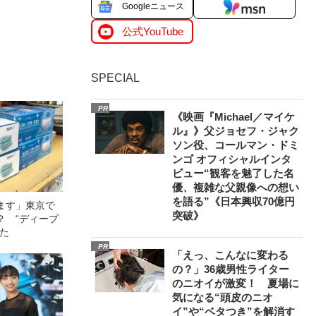
Googleニュース
公式YouTube
SPECIAL
PR
《映画『Michael／マイケ
ル』》父ジョセフ・ジャク
ソン役、コールマン・ドミ
ンゴ オフィシャルインタ
ビュー“観客を魅了した名
優、複雑な父親像への想い
を語る”《日本興収70億円
ます」東京で
突破》
？ “ディープ
みた
PR
「えっ、こんなに変わる
の？」36歳男性ライター
のニオイが激変！ 夏場に
気になる“頭皮のニオ
イ”や“ベタつき”を解消す