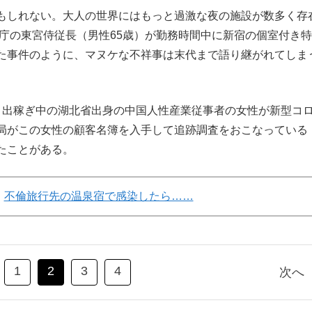
もしれない。大人の世界にはもっと過激な夜の施設が数多く存
内庁の東宮侍従長（男性65歳）が勤務時間中に新宿の個室付き
た事件のように、マヌケな不祥事は末代まで語り継がれてしま
出稼ぎ中の湖北省出身の中国人性産業従事者の女性が新型コ
局がこの女性の顧客名簿を入手して追跡調査をおこなっている
たことがある。
不倫旅行先の温泉宿で感染したら……
1
2
3
4
次へ