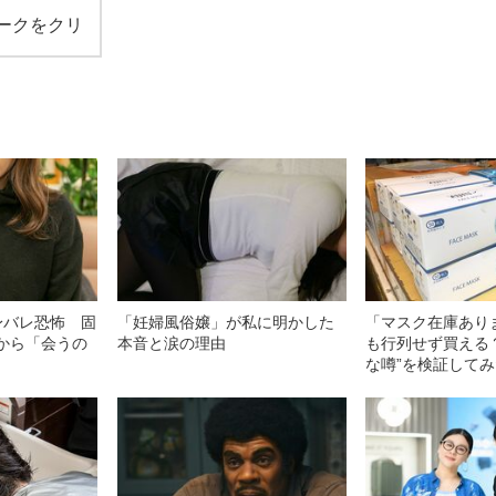
ークをクリ
身バレ恐怖 固
「妊婦風俗嬢」が私に明かした
「マスク在庫あり
パから「会うの
本音と涙の理由
も行列せず買える
」
な噂”を検証して