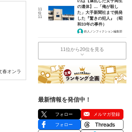
のは【腐乱した女子高生
の遺体】…「俺が殺し
11
た」大手新聞社まで挑発
位
11
した『驚きの犯人』（昭
和33年の事件）
鉄人ノンフィクション編集部
11位から20位を見る
文春オンラ
最新情報を発信中！
フォロー
メルマガ登録
フォロー