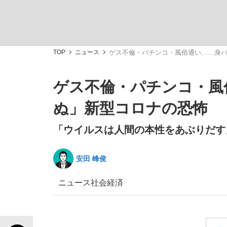
TOP
ニュース
ゲス不倫・パチンコ・風俗通い……身
ゲス不倫・パチンコ・風
「敗因分析は一切聞かれなかった」侍ジャパン選
キングの誕生を、目撃せよ。
ぬ」新型コロナの恐怖
「ウイルスは人間の本性をあぶりだす
安田 峰俊
the Style
ニュース
社会
経済
「目標達成できなかったからと言って…」サッ