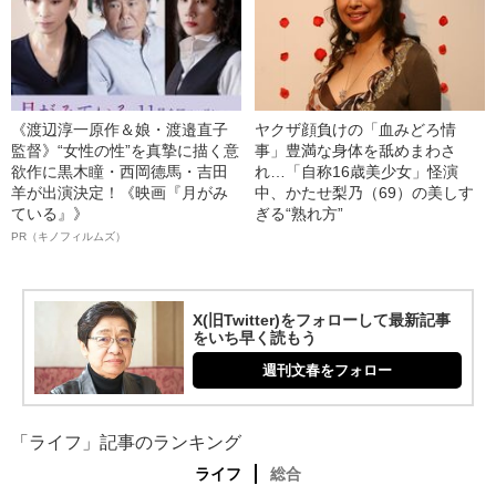
《渡辺淳一原作＆娘・渡邉直子
ヤクザ顔負けの「血みどろ情
監督》“女性の性”を真摯に描く意
事」豊満な身体を舐めまわさ
欲作に黒木瞳・西岡德馬・吉田
れ…「自称16歳美少女」怪演
羊が出演決定！《映画『月がみ
中、かたせ梨乃（69）の美しす
ている』》
ぎる“熟れ方”
PR（キノフィルムズ）
X(旧Twitter)をフォローして最新記事
をいち早く読もう
週刊文春をフォロー
「ライフ」記事のランキング
ライフ
総合