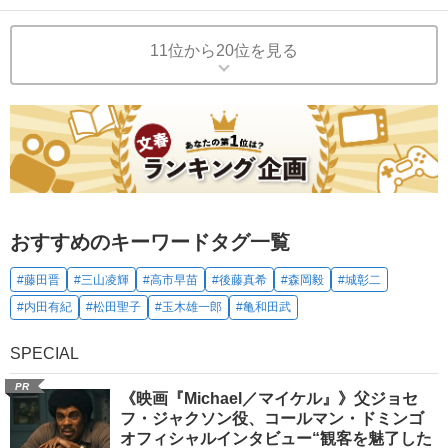
11位から20位を見る
おすすめのキーワードタグ一覧
#藤田晋
#三山凌輝
#高市早苗
#後藤真希
#森岡毅
#城彰二
#内田有紀
#松田聖子
#玉木雄一郎
#亀和田武
SPECIAL
PR
《映画『Michael／マイケル』》父ジョセ
フ・ジャクソン役、コールマン・ドミンゴ
オフィシャルインタビュー“観客を魅了した