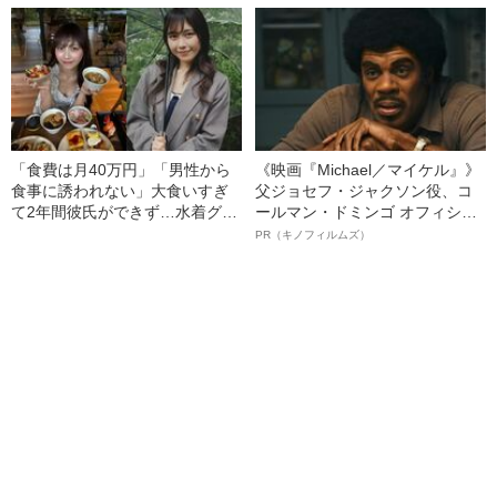
ぎる“熟れ方”
「食費は月40万円」「男性から
《映画『Michael／マイケル』》
食事に誘われない」大食いすぎ
父ジョセフ・ジャクソン役、コ
て2年間彼氏ができず…水着グラ
ールマン・ドミンゴ オフィシャ
ビアも話題の“可愛すぎる”大食い
ルインタビュー“観客を魅了した
PR（キノフィルムズ）
女子（24）が語る、驚愕の食生
名優、複雑な父親像への想いを
活
語る”《日本興収70億円突破》