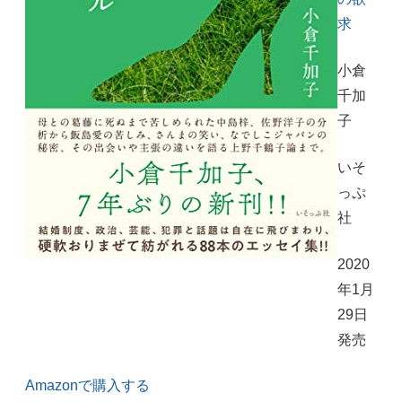
求
小倉
千加
子
いそ
っぷ
社
2020
年1月
29日
発売
Amazonで購入する