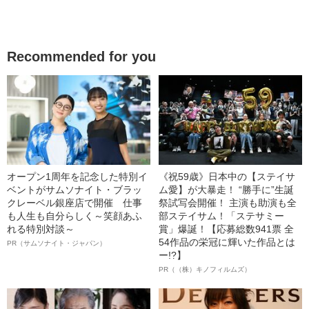
Recommended for you
オープン1周年を記念した特別イ
《祝59歳》日本中の【ステイサ
ベントがサムソナイト・ブラッ
ム愛】が大暴走！ “勝手に”生誕
クレーベル銀座店で開催 仕事
祭試写会開催！ 主演も助演も全
も人生も自分らしく～笑顔あふ
部ステイサム！「ステサミー
れる特別対談～
賞」爆誕！【応募総数941票 全
54作品の栄冠に輝いた作品とは
PR（サムソナイト・ジャパン）
ー!?】
PR（（株）キノフィルムズ）