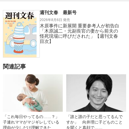
週刊文春 最新号
2026年8月6日 発売
木原事件に新展開 重要参考人が初告白
「木原誠二・元副長官の妻から前夫の
怪死現場に呼びだされた」【週刊文春
目次】
関連記事
「これ毎日やってるの……？」
「誰と誰の子だと思ってるんで
子連れママがマジギレしている
すか」 向井理に子どものこと
理由が少しだけ理解できた
を聞くと真顔で……