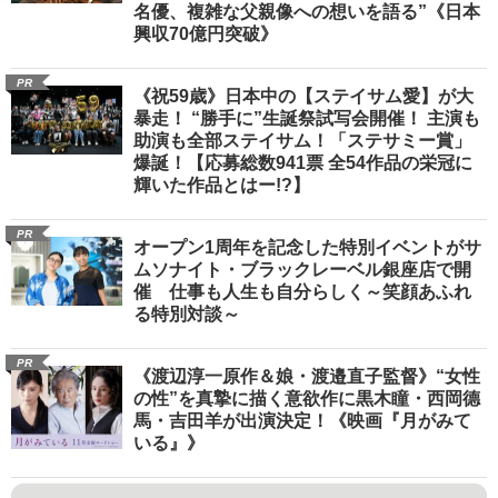
名優、複雑な父親像への想いを語る”《日本
興収70億円突破》
PR
《祝59歳》日本中の【ステイサム愛】が大
暴走！ “勝手に”生誕祭試写会開催！ 主演も
助演も全部ステイサム！「ステサミー賞」
爆誕！【応募総数941票 全54作品の栄冠に
輝いた作品とはー!?】
PR
オープン1周年を記念した特別イベントがサ
ムソナイト・ブラックレーベル銀座店で開
催 仕事も人生も自分らしく～笑顔あふれ
る特別対談～
PR
《渡辺淳一原作＆娘・渡邉直子監督》“女性
の性”を真摯に描く意欲作に黒木瞳・西岡德
馬・吉田羊が出演決定！《映画『月がみて
いる』》