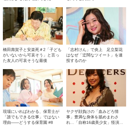
橋田壽賀子と安楽死＃2「子ども
「志村けん」で炎上 足立梨花
がいないから可哀そう」と言っ
はなぜ「迂闊なツイート」を連
た友人の可哀そうな最後
投するのか
現場にいればわかる、保育士が
ヤクザ顔負けの「血みどろ情
「誰でもできる仕事」ではない
事」豊満な身体を舐めまわさ
理由――どうする保育園 #8
れ…「自称16歳美少女」怪演
中、かたせ梨乃（69）の美しす