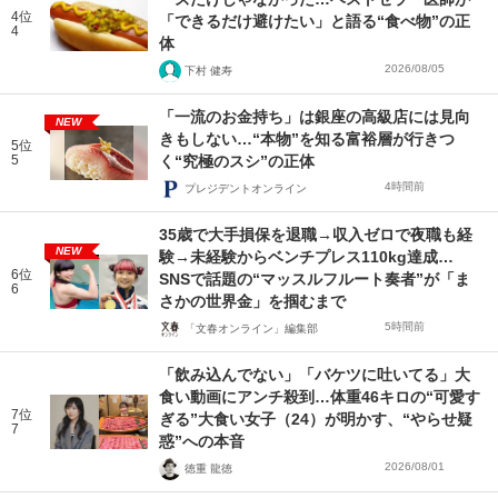
4位
「できるだけ避けたい」と語る“食べ物”の正
4
体
2026/08/05
下村 健寿
「一流のお金持ち」は銀座の高級店には見向
NEW
きもしない…“本物”を知る富裕層が行きつ
5位
5
く“究極のスシ”の正体
4時間前
プレジデントオンライン
35歳で大手損保を退職→収入ゼロで夜職も経
NEW
験→未経験からベンチプレス110kg達成…
6位
SNSで話題の“マッスルフルート奏者”が「ま
6
さかの世界金」を掴むまで
5時間前
「文春オンライン」編集部
「飲み込んでない」「バケツに吐いてる」大
食い動画にアンチ殺到…体重46キロの“可愛す
7位
ぎる”大食い女子（24）が明かす、“やらせ疑
7
惑”への本音
2026/08/01
徳重 龍徳