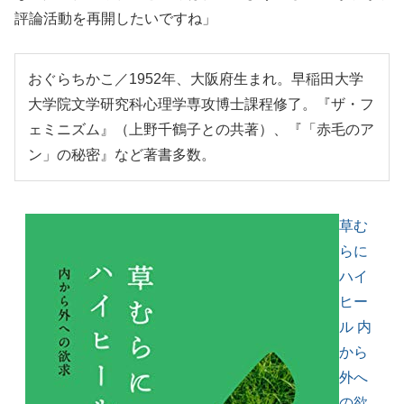
評論活動を再開したいですね」
おぐらちかこ／1952年、大阪府生まれ。早稲田大学
大学院文学研究科心理学専攻博士課程修了。『ザ・フ
ェミニズム』（上野千鶴子との共著）、『「赤毛のア
ン」の秘密』など著書多数。
草む
らに
ハイ
ヒー
ル 内
から
外へ
の欲