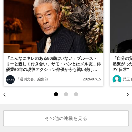
「こんなにキレのある80歳はいない」ブルース・
「自分の
リーと親しく付き合い、サモ・ハンとはメル友…俳
然繫がっ
優業60年の現役アクション俳優が今も戦い続ける
の“日常”
ワケ
「週刊文春」編集部
2026/07/15
児玉 
その他の連載を見る