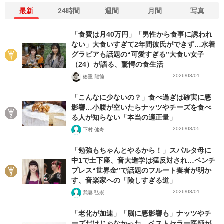
最新
24時間
週間
月間
写真
「食費は月40万円」「男性から食事に誘われ
ない」大食いすぎて2年間彼氏ができず…水着
グラビアも話題の“可愛すぎる”大食い女子
（24）が語る、驚愕の食生活
2026/08/01
徳重 龍徳
「こんなに少ないの？」食べ過ぎは確実に悪
影響…小腹が空いたらナッツやチーズを食べ
る人が知らない「本当の適正量」
2026/08/05
下村 健寿
「勉強もちゃんとやるから！」スパルタ母に
中1で土下座、音大進学は猛反対され…ベンチ
プレス“世界金”で話題のフルート奏者が明か
す、音楽家への「険しすぎる道」
2026/08/01
我妻 弘崇
「老化が加速」「脳に悪影響も」ナッツやチ
ーズだけじゃなかった…ベストセラー医師が