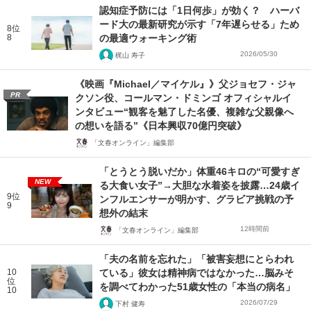
認知症予防には「1日何歩」が効く？ ハーバ
ード大の最新研究が示す「7年遅らせる」ため
8位
8
の最適ウォーキング術
2026/05/30
梶山 寿子
《映画『Michael／マイケル』》父ジョセフ・ジャ
PR
クソン役、コールマン・ドミンゴ オフィシャルイ
ンタビュー“観客を魅了した名優、複雑な父親像へ
の想いを語る”《日本興収70億円突破》
「文春オンライン」編集部
「とうとう脱いだか」体重46キロの“可愛すぎ
NEW
る大食い女子”→大胆な水着姿を披露…24歳イ
9位
ンフルエンサーが明かす、グラビア挑戦の予
9
想外の結末
12時間前
「文春オンライン」編集部
「夫の名前を忘れた」「被害妄想にとらわれ
10
ている」彼女は精神病ではなかった…脳みそ
位
を調べてわかった51歳女性の「本当の病名」
10
2026/07/29
下村 健寿