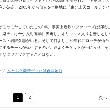
江貴文氏率いるライブドアがNPB加盟申請を行い、後を追う形
入が決定。2005年から仙台を本拠地に「東北楽天ゴールデン
モヤモヤしていたこの1年。事実上近鉄バファローズは消滅
、楽天には合併反対運動に奔走し、オリックス入りを善しとし
ース・岩隈久志がいる。そして何より、70年代にロッテが仙台
にするチームが誕生するのだ。運よくチケットが手に入り、そ
んなにワクワクすることはない。
ージ
やたらと豪華だった試合開始前
1
2
次へ