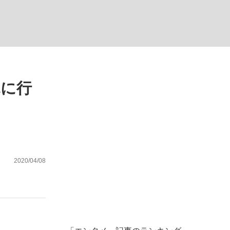
む将棋
見に行
2020/04/08