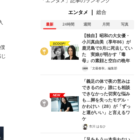
「エンタメ」記事のランキング
エンタメ
総合
入
最新
24時間
週間
月間
写真
【独自】昭和の大女優・
小川真由美（享年86）が
SCOOP!
、僕
鹿児島で3月に死去してい
た 実娘が明かす「毒
感じ
母」の素顔と空白の晩年
「文藝春秋」編集部
「義足の体で夜の営みは
できるのか」誰にも相談
できなかった切実な悩み
NEW
も…脚を失ったモデル・
かわけい（28）が「ずっ
と運がいい」と言えるワ
在記》RM→渋谷で飲み会、JIN→伊豆の...
ケ
市川 はるひ
「足をもう一本失わない