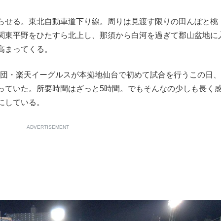
もっと見る
らせる。東北自動車道下り線。周りは見渡す限りの田んぼと桃
関東平野をひたすら北上し、那須から白河を過ぎて郡山盆地に
高まってくる。
が鹿児島で3月に死去し...
新球団・楽天イーグルスが本拠地仙台で初めて試合を行うこの日
っていた。所要時間はざっと5時間。でもそんなの少しも長く
にしている。
ADVERTISEMENT
照ノ富士に激怒され...
《BTS厳戒トーキョー滞
もっと見る