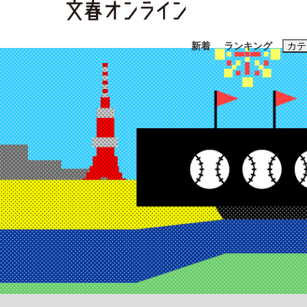
新着
ランキング
カテ
スクープ
ニュー
おすすめのキ
#藤田晋
#三
#玉木雄一郎
「善か悪かはどちらでもいい」リアル『九条の
終戦から81年