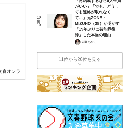
「再結成するなら5人全員
がいい」「でも、どうし
ても連絡が取れなく
10
て…」元ZONE・
位
MIZUHO（38）が明かす
10
「19年ぶりに芸能界復
帰」した本当の理由
佐藤 ちひろ
11位から20位を見る
文春オンラ