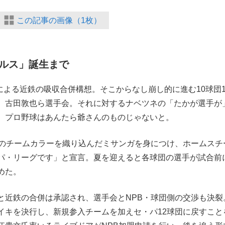
この記事の画像（1枚）
ルス」誕生まで
による近鉄の吸収合併構想。そこからなし崩し的に進む10球団
、古田敦也ら選手会。それに対するナベツネの「たかが選手が
。プロ野球はあんたら爺さんのものじゃないと。
のチームカラーを織り込んだミサンガを身につけ、ホームスチ
パ・リーグです」と宣言。夏を迎えると各球団の選手が試合前
めた。
近鉄の合併は承認され、選手会とNPB・球団側の交渉も決裂
イキを決行し、新規参入チームを加えセ・パ12球団に戻すこと