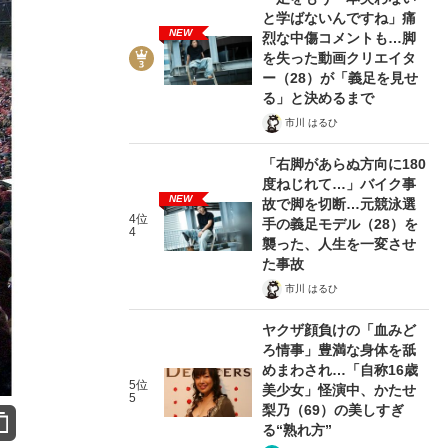
と学ばないんですね」痛
NEW
烈な中傷コメントも…脚
を失った動画クリエイタ
ー（28）が「義足を見せ
る」と決めるまで
市川 はるひ
「右脚があらぬ方向に180
度ねじれて…」バイク事
NEW
故で脚を切断…元競泳選
4位
手の義足モデル（28）を
4
襲った、人生を一変させ
た事故
市川 はるひ
ヤクザ顔負けの「血みど
ろ情事」豊満な身体を舐
めまわされ…「自称16歳
5位
美少女」怪演中、かたせ
5
梨乃（69）の美しすぎ
る“熟れ方”