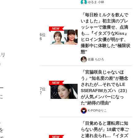
ゆるま 小林
「毎日粉ミルクを飲んで
いました」初主演のプレ
ッシャーで激痩せ、点滴
NEW
も…『イタズラなKiss』
6位
6
ヒロイン女優が明かす、
撮影中に体験した“極限状
態”
1リ
佐藤 ちひろ
」
「宮脇咲良じゃないほ
う」“知名度の差”が懸念
NEW
されたが…それでもLE
ー
7位
SSERAFIMカズハ（23）
7
に
が人気メンバーになっ
た“納得の理由”
K-POPゆりこ
。
「目覚めると運転席に知
らない男が」18歳で車ご
を
と連れ去られ…『イタズ
NEW