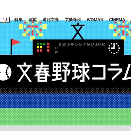
ゴリ
特集
連載
週刊文春
文藝春秋
WOMAN
CINEMA
キーワード入力
ス
エンタメ
ライフ
ビジネス
ーワードタグ一覧
山凌輝
#高市早苗
#後藤真希
#森岡毅
#城彰二
#内田有紀
#亀和田武
大罪』弁護士が明かすトク...
「キオクシアの投資の桁は一つ
日本生まれの