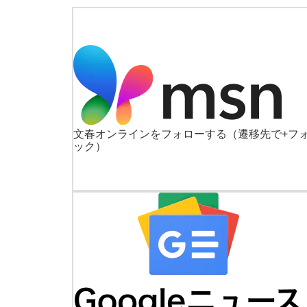
文春オンラインをフォローする
（遷移先で+フ
ック）