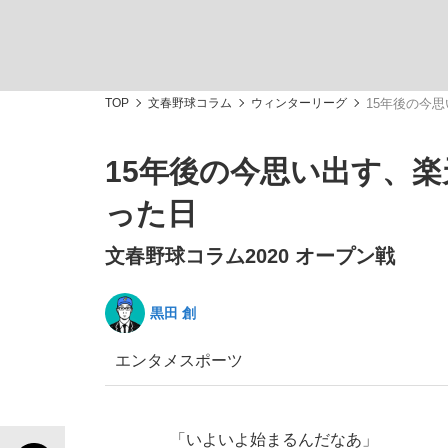
TOP
文春野球コラム
ウィンターリーグ
15年後の今
15年後の今思い出す、
私のあのとき、私のいま
った日
文春野球コラム2020 オープン戦
黒田 創
エンタメ
スポーツ
キングの誕生を、目撃せよ。
「いよいよ始まるんだなあ」