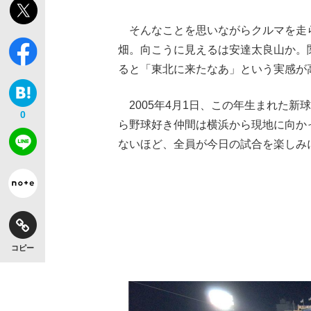
そんなことを思いながらクルマを走
畑。向こうに見えるは安達太良山か。
ると「東北に来たなあ」という実感が
【独自】昭和の大女優・小川真由美（享年86）
2005年4月1日、この年生まれた
0
ら野球好き仲間は横浜から現地に向か
ないほど、全員が今日の試合を楽しみ
コピー
《VIVANT》頼れる相棒・ドラムが認めた“