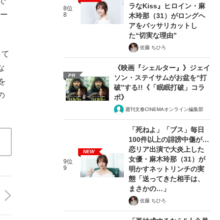
で
ラなKiss』ヒロイン・麻
8位
イー
8
木玲那（31）がロングヘ
アをバッサリカットし
た“切実な理由”
佐藤 ちひろ
して
な
《映画『シェルター』》ジェイ
PR
ソン・ステイサムがお盆を“打
を
破”する!!《「眠眠打破」コラ
の
ボ》
週刊文春CINEMAオンライン編集部
「死ねよ」「ブス」毎日
100件以上の誹謗中傷が…
恋リア出演で大炎上した
NEW
女優・麻木玲那（31）が
9位
9
明かすネットリンチの実
態「送ってきた相手は、
まさかの…」
佐藤 ちひろ