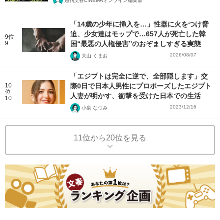
週刊文春CINEMAオンライン編集部
「14歳の少年に挿入を…」性器に火をつけ脅
迫、少女達はモップで…657人が死亡した韓
9位
9
国“最悪の人権侵害”のおぞましすぎる実態
2026/08/07
大山 くまお
「エジプトは完全に逆で、全部隠します」交
10
際0日で日本人男性にプロポーズしたエジプト
位
人妻が明かす、衝撃を受けた日本での生活
10
2023/12/16
小泉 なつみ
11位から20位を見る