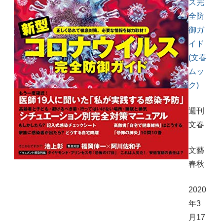
ス完
全防
御ガ
イド
(文春
ムッ
ク)
週刊
文春
文藝
春秋
2020
年3
月17