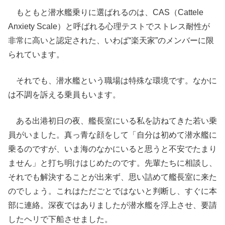
もともと潜水艦乗りに選ばれるのは、CAS（Cattele
Anxiety Scale）と呼ばれる心理テストでストレス耐性が
非常に高いと認定された、いわば“楽天家”のメンバーに限
られています。
それでも、潜水艦という職場は特殊な環境です。なかに
は不調を訴える乗員もいます。
ある出港初日の夜、艦長室にいる私を訪ねてきた若い乗
員がいました。真っ青な顔をして「自分は初めて潜水艦に
乗るのですが、いま海のなかにいると思うと不安でたまり
ません」と打ち明けはじめたのです。先輩たちに相談し、
それでも解決することが出来ず、思い詰めて艦長室に来た
のでしょう。これはただごとではないと判断し、すぐに本
部に連絡。深夜ではありましたが潜水艦を浮上させ、要請
したヘリで下船させました。