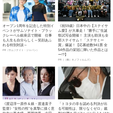
オープン1周年を記念した特別イ
《祝59歳》日本中の【ステイサ
ベントがサムソナイト・ブラッ
ム愛】が大暴走！ “勝手に”生誕
クレーベル銀座店で開催 仕事
祭試写会開催！ 主演も助演も全
も人生も自分らしく～笑顔あふ
部ステイサム！「ステサミー
れる特別対談～
賞」爆誕！【応募総数941票 全
54作品の栄冠に輝いた作品とは
PR（サムソナイト・ジャパン）
ー!?】
PR（（株）キノフィルムズ）
《渡辺淳一原作＆娘・渡邉直子
「トヨタの非を認める判決が出
監督》“女性の性”を真摯に描く意
る可能性は、限りなくゼロ」裁