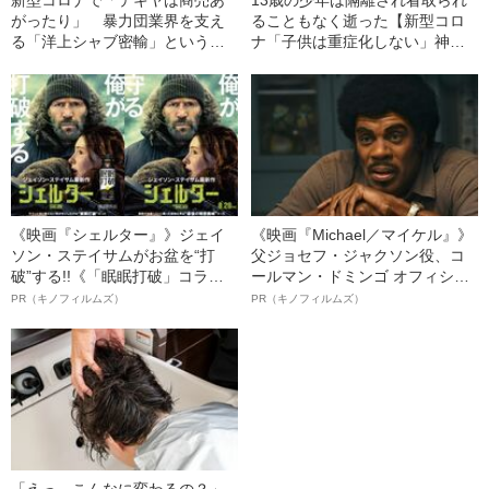
新型コロナで「テキヤは商売あ
13歳の少年は隔離され看取られ
がったり」 暴力団業界を支え
ることもなく逝った【新型コロ
る「洋上シャブ密輸」というシ
ナ「子供は重症化しない」神話
ノギ
の崩壊】
《映画『シェルター』》ジェイ
《映画『Michael／マイケル』》
ソン・ステイサムがお盆を“打
父ジョセフ・ジャクソン役、コ
破”する!!《「眠眠打破」コラ
ールマン・ドミンゴ オフィシャ
ボ》
ルインタビュー“観客を魅了した
PR（キノフィルムズ）
PR（キノフィルムズ）
名優、複雑な父親像への想いを
語る”《日本興収70億円突破》
「えっ、こんなに変わるの？」