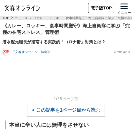
電子版TOP
メニュー
TOP
ニュース
《カレー、ロッキー、食事時間厳守》海上自衛隊に学ぶ「究極の在
《カレー、ロッキー、食事時間厳守》海上自衛隊に学ぶ「究
極の在宅ストレス」管理術
潜水艦元艦長が指南する実践的「コロナ鬱」対策とは？
「文春オンライン」特集班
2020/04/10
5
/5
ページ目
この記事を1ページ目から読む
本当に辛い人には無理をさせない