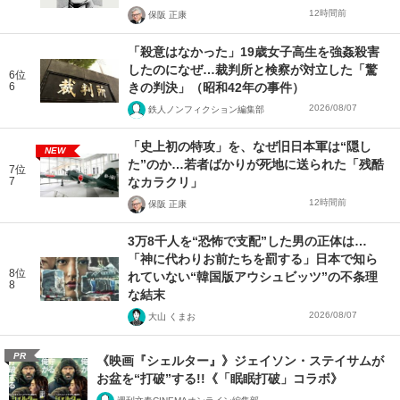
12時間前
保阪 正康
「殺意はなかった」19歳女子高生を強姦殺害
したのになぜ…裁判所と検察が対立した「驚
6位
6
きの判決」（昭和42年の事件）
2026/08/07
鉄人ノンフィクション編集部
「史上初の特攻」を、なぜ旧日本軍は“隠し
NEW
た”のか…若者ばかりが死地に送られた「残酷
7位
7
なカラクリ」
12時間前
保阪 正康
3万8千人を“恐怖で支配”した男の正体は…
「神に代わりお前たちを罰する」日本で知ら
8位
れていない“韓国版アウシュビッツ”の不条理
8
な結末
2026/08/07
大山 くまお
PR
《映画『シェルター』》ジェイソン・ステイサムが
お盆を“打破”する!!《「眠眠打破」コラボ》