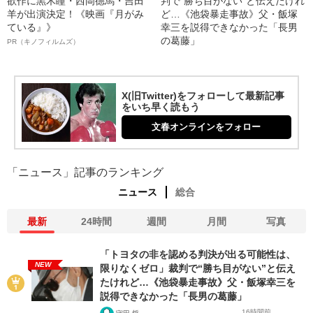
欲作に黒木瞳・西岡德馬・吉田
判で“勝ち目がない”と伝えたけれ
羊が出演決定！《映画『月がみ
ど…《池袋暴走事故》父・飯塚
ている』》
幸三を説得できなかった「長男
の葛藤」
PR（キノフィルムズ）
X(旧Twitter)をフォローして最新記事
をいち早く読もう
文春オンラインをフォロー
「ニュース」記事のランキング
ニュース
総合
最新
24時間
週間
月間
写真
「トヨタの非を認める判決が出る可能性は、
NEW
限りなくゼロ」裁判で“勝ち目がない”と伝え
たけれど…《池袋暴走事故》父・飯塚幸三を
説得できなかった「長男の葛藤」
16時間前