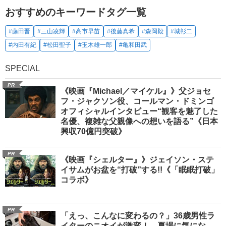
おすすめのキーワードタグ一覧
#藤田晋
#三山凌輝
#高市早苗
#後藤真希
#森岡毅
#城彰二
#内田有紀
#松田聖子
#玉木雄一郎
#亀和田武
SPECIAL
PR
《映画『Michael／マイケル』》父ジョセ
フ・ジャクソン役、コールマン・ドミンゴ
オフィシャルインタビュー“観客を魅了した
名優、複雑な父親像への想いを語る”《日本
興収70億円突破》
PR
《映画『シェルター』》ジェイソン・ステ
イサムがお盆を“打破”する!!《「眠眠打破」
コラボ》
PR
「えっ、こんなに変わるの？」36歳男性ラ
イターのニオイが激変！ 夏場に気にな