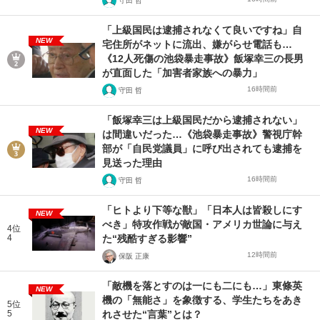
守田 哲
「上級国民は逮捕されなくて良いですね」自
NEW
宅住所がネットに流出、嫌がらせ電話も…
《12人死傷の池袋暴走事故》飯塚幸三の長男
が直面した「加害者家族への暴力」
16時間前
守田 哲
「飯塚幸三は上級国民だから逮捕されない」
NEW
は間違いだった…《池袋暴走事故》警視庁幹
部が「自民党議員」に呼び出されても逮捕を
見送った理由
16時間前
守田 哲
「ヒトより下等な獣」「日本人は皆殺しにす
NEW
べき」特攻作戦が敵国・アメリカ世論に与え
4位
4
た“残酷すぎる影響”
12時間前
保阪 正康
「敵機を落とすのは一にも二にも…」東條英
NEW
機の「無能さ」を象徴する、学生たちをあき
5位
5
れさせた“言葉”とは？