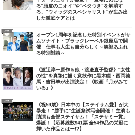
る“頭皮のニオイ”や“ベタつき”を解消す
る、“ウィッグのスペシャリスト”が生み出
した徹底ケアとは
PR
オープン1周年を記念した特別イベントがサ
ムソナイト・ブラックレーベル銀座店で開
催 仕事も人生も自分らしく～笑顔あふれ
る特別対談～
PR
《渡辺淳一原作＆娘・渡邉直子監督》“女性
の性”を真摯に描く意欲作に黒木瞳・西岡德
馬・吉田羊が出演決定！《映画『月がみて
いる』》
PR
《祝59歳》日本中の【ステイサム愛】が大
暴走！ “勝手に”生誕祭試写会開催！ 主演も
助演も全部ステイサム！「ステサミー賞」
爆誕！【応募総数941票 全54作品の栄冠に
輝いた作品とはー!?】