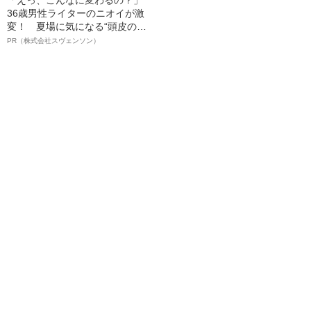
36歳男性ライターのニオイが激
変！ 夏場に気になる“頭皮のニ
オイ”や“ベタつき”を解消す
PR（株式会社スヴェンソン）
る、“ウィッグのスペシャリス
ト”が生み出した徹底ケアとは