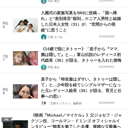
2026/08/01
平田 裕介
入園式の家族写真をSNSに投稿→「国へ帰
れ」と“差別発言”殺到…ケニア人男性と結婚
6位
した日本人女性（31）が、“世間からの視
6
線”に思うこと
2026/08/08
小泉 なつみ
《14歳で指にタトゥー》「息子から『ママ、
腕は隠して』と…」富山伝説のレディース初
7位
7
代総長（36）が語る、タトゥーを入れた後悔
2026/08/01
平田 裕介
息子から「特攻服はダサい。タトゥーは隠し
て」と…少年院を経てシングルマザーになっ
8位
た元レディース総長（36）が語る、育児と仕
8
事への思い
2026/08/08
「文春オンライン」編集部
《映画『Michael／マイケル』》父ジョセフ・ジャ
PR
クソン役、コールマン・ドミンゴ オフィシャルイ
ンタビュー“観客を魅了した名優、複雑な父親像へ