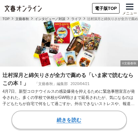
電子版TOP
メニュー
TOP
文藝春秋
インタビュー／対談
ライフ
辻村深月と綿矢りさが全力で薦め
辻村深月と綿矢りさが全力で薦める「いま家で読むなら
この本！」
「文藝春秋」編集部
2020/04/21
4月7日、新型コロナウイルスの感染爆発を抑えるために緊急事態宣言が発
令された。多くの学校で休校がGW明けまで延長されたが、気になるのは
子どもたちが自宅で何をして過ごすか。外出できないストレスや、報道へ
の不安を感じが…
続きを読む