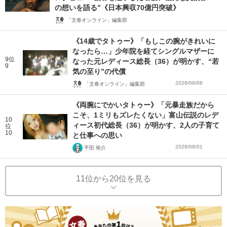
の想いを語る”《日本興収70億円突破》
「文春オンライン」編集部
《14歳でタトゥー》「もしこの腕がきれいに
なったら…」少年院を経てシングルマザーに
9位
なった元レディース総長（36）が明かす、“若
9
気の至り”の代償
2026/08/08
「文春オンライン」編集部
《両腕にでかいタトゥー》「元暴走族だから
こそ、1ミリもズレたくない」富山伝説のレデ
10
ィース初代総長（36）が明かす、2人の子育て
位
10
と仕事への思い
2026/08/01
平田 裕介
11位から20位を見る