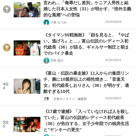
言われ…「侮辱だし差別」ケニア人男性と結
婚した日本人女性（31）が明かす、“排外主義
的な風潮”への苦悩
2026/08/08
小泉 なつみ
《タイマン50戦無敗》「顔を見ると、『やば
い。逃げろ』と…」富山伝説のレディース初
代総長（36）が語る、ギャルサー制圧と朝ま
でのバイク暴走
2026/08/01
平田 裕介
《富山・伝説の暴走族》11人からの集団リン
チ、腕に10箇所以上の根性焼き…「音速天
4位
女」初代総長しおりさん（36）が明かす、過
4
酷すぎる10代
2026/08/07
「文春オンライン」編集部
《17歳で逮捕》「入っていなければ人を殺し
ていた」富山の伝説的レディース初代総長
5位
（36）が告白する、女子少年院での独房生活
5
と“ヤンキーの更生”