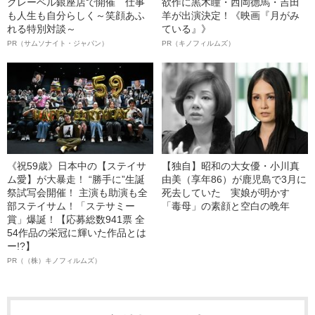
クレーベル銀座店で開催 仕事
欲作に黒木瞳・西岡德馬・吉田
も人生も自分らしく～笑顔あふ
羊が出演決定！《映画『月がみ
れる特別対談～
ている』》
PR（サムソナイト・ジャパン）
PR（キノフィルムズ）
《祝59歳》日本中の【ステイサ
【独自】昭和の大女優・小川真
ム愛】が大暴走！ “勝手に”生誕
由美（享年86）が鹿児島で3月に
祭試写会開催！ 主演も助演も全
死去していた 実娘が明かす
部ステイサム！「ステサミー
「毒母」の素顔と空白の晩年
賞」爆誕！【応募総数941票 全
54作品の栄冠に輝いた作品とは
ー!?】
PR（（株）キノフィルムズ）