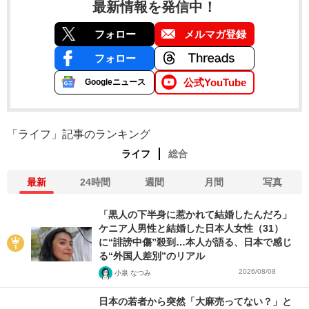
最新情報を発信中！
フォロー
メルマガ登録
フォロー
公式YouTube
Googleニュース
「ライフ」記事のランキング
ライフ
総合
最新
24時間
週間
月間
写真
「黒人の下半身に惹かれて結婚したんだろ」
ケニア人男性と結婚した日本人女性（31）
に“誹謗中傷”殺到…本人が語る、日本で感じ
る“外国人差別”のリアル
2026/08/08
小泉 なつみ
日本の若者から突然「大麻売ってない？」と