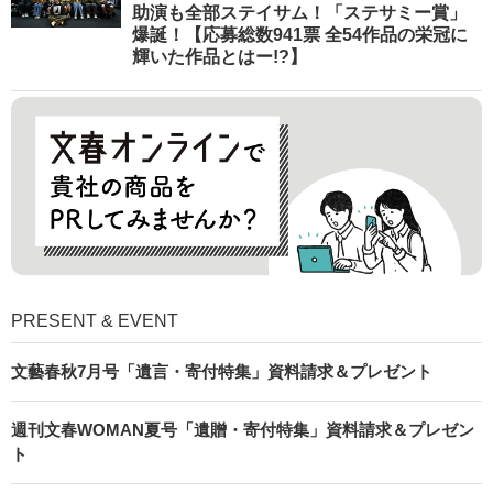
助演も全部ステイサム！「ステサミー賞」
爆誕！【応募総数941票 全54作品の栄冠に
輝いた作品とはー!?】
PRESENT & EVENT
文藝春秋7月号「遺言・寄付特集」資料請求＆プレゼント
週刊文春WOMAN夏号「遺贈・寄付特集」資料請求＆プレゼン
ト