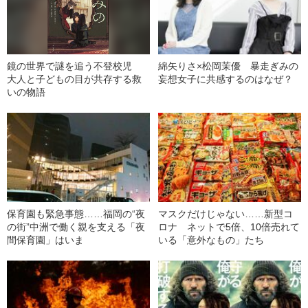
鏡の世界で謎を追う不登校児
綿矢りさ×松岡茉優 暴走ぎみの
大人と子どもの目が共存する救
妄想女子に共感するのはなぜ？
いの物語
保育園も緊急事態……福岡の“夜
マスクだけじゃない……新型コ
の街”中洲で働く親を支える「夜
ロナ ネットで5倍、10倍売れて
間保育園」はいま
いる「意外なもの」たち