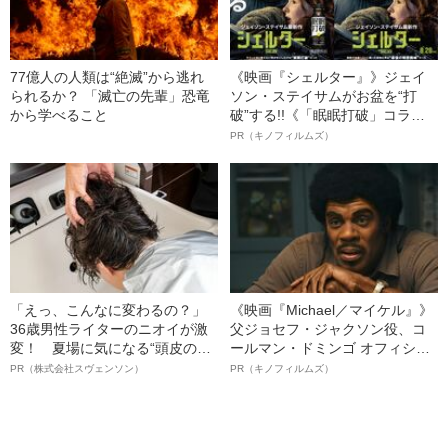
77億人の人類は“絶滅”から逃れ
《映画『シェルター』》ジェイ
られるか？ 「滅亡の先輩」恐竜
ソン・ステイサムがお盆を“打
から学べること
破”する!!《「眠眠打破」コラ
ボ》
PR（キノフィルムズ）
「えっ、こんなに変わるの？」
《映画『Michael／マイケル』》
36歳男性ライターのニオイが激
父ジョセフ・ジャクソン役、コ
変！ 夏場に気になる“頭皮のニ
ールマン・ドミンゴ オフィシャ
オイ”や“ベタつき”を解消す
ルインタビュー“観客を魅了した
PR（株式会社スヴェンソン）
PR（キノフィルムズ）
る、“ウィッグのスペシャリス
名優、複雑な父親像への想いを
ト”が生み出した徹底ケアとは
語る”《日本興収70億円突破》