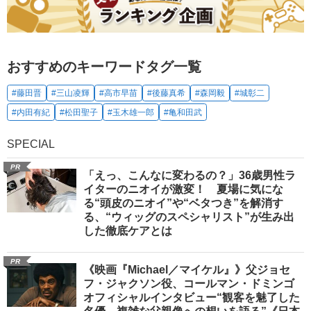
おすすめのキーワードタグ一覧
#藤田晋
#三山凌輝
#高市早苗
#後藤真希
#森岡毅
#城彰二
#内田有紀
#松田聖子
#玉木雄一郎
#亀和田武
SPECIAL
PR
「えっ、こんなに変わるの？」36歳男性ラ
イターのニオイが激変！ 夏場に気にな
る“頭皮のニオイ”や“ベタつき”を解消す
る、“ウィッグのスペシャリスト”が生み出
した徹底ケアとは
PR
《映画『Michael／マイケル』》父ジョセ
フ・ジャクソン役、コールマン・ドミンゴ
オフィシャルインタビュー“観客を魅了した