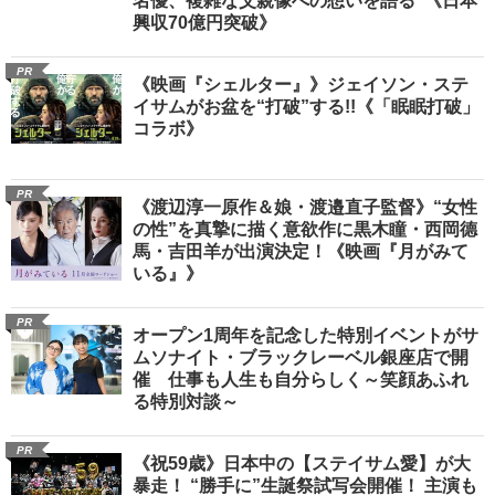
名優、複雑な父親像への想いを語る”《日本
興収70億円突破》
PR
《映画『シェルター』》ジェイソン・ステ
イサムがお盆を“打破”する!!《「眠眠打破」
コラボ》
PR
《渡辺淳一原作＆娘・渡邉直子監督》“女性
の性”を真摯に描く意欲作に黒木瞳・西岡德
馬・吉田羊が出演決定！《映画『月がみて
いる』》
PR
オープン1周年を記念した特別イベントがサ
ムソナイト・ブラックレーベル銀座店で開
催 仕事も人生も自分らしく～笑顔あふれ
る特別対談～
PR
《祝59歳》日本中の【ステイサム愛】が大
暴走！ “勝手に”生誕祭試写会開催！ 主演も