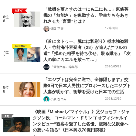
「敵機を落とすのは一にも二にも…」東條英
NEW
機の「無能さ」を象徴する、学生たちをあき
6位
6
れさせた“言葉”とは？
17時間前
保阪 正康
《首にタトゥー、腕には和彫り》栃木強盗殺
SCOOP!
人・竹前海斗容疑者（28）が進んだ“ワルの
7位
道”「揉めた相手を待ち伏せ、殴る蹴る」「友
7
人の家にカエルを放って…」
2026/05/22
「週刊文春」編集部
「エジプトは完全に逆で、全部隠します」交
際0日で日本人男性にプロポーズしたエジプト
8位
8
人妻が明かす、衝撃を受けた日本での生活
2023/12/16
小泉 なつみ
《映画『Michael／マイケル』》父ジョセフ・ジャ
PR
クソン役、コールマン・ドミンゴ オフィシャルイ
ンタビュー“観客を魅了した名優、複雑な父親像へ
の想いを語る”《日本興収70億円突破》