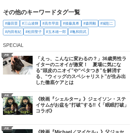
その他のキーワードタグ一覧
#藤田晋
#三山凌輝
#高市早苗
#後藤真希
#森岡毅
#城彰二
#内田有紀
#松田聖子
#玉木雄一郎
#亀和田武
SPECIAL
PR
「えっ、こんなに変わるの？」36歳男性ラ
イターのニオイが激変！ 夏場に気にな
る“頭皮のニオイ”や“ベタつき”を解消す
る、“ウィッグのスペシャリスト”が生み出
した徹底ケアとは
PR
《映画『シェルター』》ジェイソン・ステ
イサムがお盆を“打破”する!!《「眠眠打破」
コラボ》
PR
《映画『Michael／マイケル』》父ジョセ