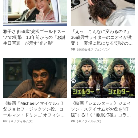
雅子さま56歳“光沢ゴールドスー
「えっ、こんなに変わるの？」
ツ”の衝撃 13年前からの「お誕
36歳男性ライターのニオイが激
生日写真」が示す“光と影”
変！ 夏場に気になる“頭皮のニ
オイ”や“ベタつき”を解消す
PR（株式会社スヴェンソン）
る、“ウィッグのスペシャリス
ト”が生み出した徹底ケアとは
《映画『Michael／マイケル』》
《映画『シェルター』》ジェイ
父ジョセフ・ジャクソン役、コ
ソン・ステイサムがお盆を“打
ールマン・ドミンゴ オフィシャ
破”する!!《「眠眠打破」コラ
ルインタビュー“観客を魅了した
ボ》
PR（キノフィルムズ）
PR（キノフィルムズ）
名優、複雑な父親像への想いを
語る”《日本興収70億円突破》