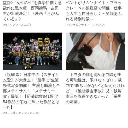
監督》“女性の性”を真摯に描く意
ベントがサムソナイト・ブラッ
欲作に黒木瞳・西岡德馬・吉田
クレーベル銀座店で開催 仕事
羊が出演決定！《映画『月がみ
も人生も自分らしく～笑顔あふ
ている』》
れる特別対談～
PR（キノフィルムズ）
PR（サムソナイト・ジャパン）
《祝59歳》日本中の【ステイサ
「トヨタの非を認める判決が出
ム愛】が大暴走！ “勝手に”生誕
る可能性は、限りなくゼロ」裁
祭試写会開催！ 主演も助演も全
判で“勝ち目がない”と伝えたけれ
部ステイサム！「ステサミー
ど…《池袋暴走事故》父・飯塚
賞」爆誕！【応募総数941票 全
幸三を説得できなかった「長男
54作品の栄冠に輝いた作品とは
の葛藤」
ー!?】
PR（（株）キノフィルムズ）