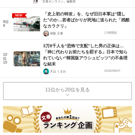
「文春オンライン」編集部
「史上初の特攻」を、なぜ旧日本軍は“隠し
NEW
た”のか…若者ばかりが死地に送られた「残酷
9位
9
なカラクリ」
17時間前
保阪 正康
3万8千人を“恐怖で支配”した男の正体は…
「神に代わりお前たちを罰する」日本で知ら
10
れていない“韓国版アウシュビッツ”の不条理
位
10
な結末
2026/08/07
大山 くまお
11位から20位を見る