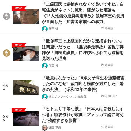
「上級国民は逮捕されなくて良いですね」自
NEW
宅住所がネットに流出、嫌がらせ電話も…
《12人死傷の池袋暴走事故》飯塚幸三の長男
が直面した「加害者家族への暴力」
21時間前
守田 哲
「飯塚幸三は上級国民だから逮捕されない」
NEW
は間違いだった…《池袋暴走事故》警視庁幹
部が「自民党議員」に呼び出されても逮捕を
見送った理由
21時間前
守田 哲
「殺意はなかった」19歳女子高生を強姦殺害
したのになぜ…裁判所と検察が対立した「驚
4位
4
きの判決」（昭和42年の事件）
2026/08/07
鉄人ノンフィクション編集部
「ヒトより下等な獣」「日本人は皆殺しにす
NEW
べき」特攻作戦が敵国・アメリカ世論に与え
5位
5
た“残酷すぎる影響”
17時間前
保阪 正康