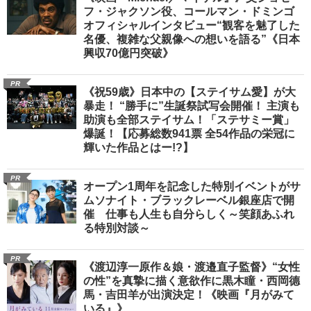
フ・ジャクソン役、コールマン・ドミンゴ
オフィシャルインタビュー“観客を魅了した
名優、複雑な父親像への想いを語る”《日本
興収70億円突破》
PR
《祝59歳》日本中の【ステイサム愛】が大
暴走！ “勝手に”生誕祭試写会開催！ 主演も
助演も全部ステイサム！「ステサミー賞」
爆誕！【応募総数941票 全54作品の栄冠に
輝いた作品とはー!?】
PR
オープン1周年を記念した特別イベントがサ
ムソナイト・ブラックレーベル銀座店で開
催 仕事も人生も自分らしく～笑顔あふれ
る特別対談～
PR
《渡辺淳一原作＆娘・渡邉直子監督》“女性
の性”を真摯に描く意欲作に黒木瞳・西岡德
馬・吉田羊が出演決定！《映画『月がみて
いる』》