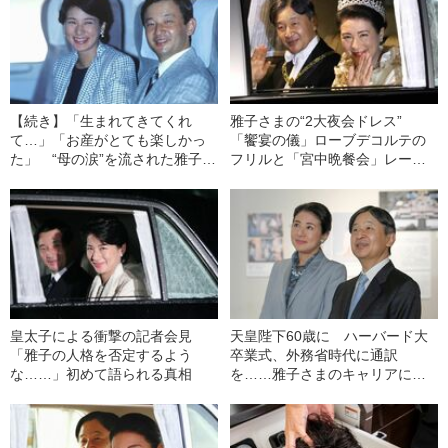
【続き】「生まれてきてくれ
雅子さまの“2大夜会ドレス”
て…」「お産がとても楽しかっ
「饗宴の儀」ローブデコルテの
た」 “母の涙”を流された雅子さ
フリルと「宮中晩餐会」レース
まの肉声
に込められたもの
皇太子による衝撃の記者会見
天皇陛下60歳に ハーバード大
「雅子の人格を否定するよう
卒業式、外務省時代に通訳
な……」初めて語られる真相
を……雅子さまのキャリアに光
を当てた特別展