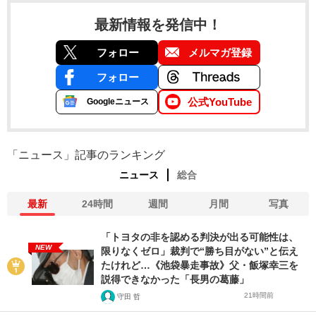
最新情報を発信中！
フォロー
メルマガ登録
フォロー
公式YouTube
Googleニュース
「ニュース」記事のランキング
ニュース
総合
最新
24時間
週間
月間
写真
「トヨタの非を認める判決が出る可能性は、
NEW
限りなくゼロ」裁判で“勝ち目がない”と伝え
たけれど…《池袋暴走事故》父・飯塚幸三を
説得できなかった「長男の葛藤」
21時間前
守田 哲