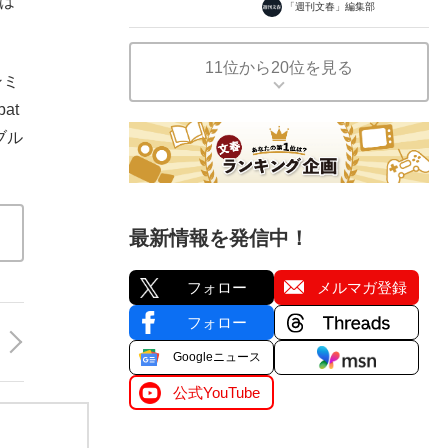
者は
「週刊文春」編集部
11位から20位を見る
ンミ
at
ブル
最新情報を発信中！
フォロー
メルマガ登録
フォロー
Googleニュース
公式YouTube