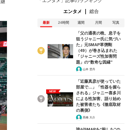
「エンタメ」記事のランキング
中継
エンタメ
総合
最新
24時間
週間
月間
写真
「父の通夜の晩、息子を
狙うジャニー氏に気づい
た」元SMAP草彅剛
（49）が巻き込まれた
「ジャニーズ性加害問
題」の“数奇な因縁”
山本 雲丹
「近藤真彦が使っていた
部屋で…」「性器を握ら
NEW
される」ジャニー喜多川
による性加害、語り始め
た被害者たち《徹底取材
の裏側》
髙橋 大介
誰がSMAPを“殺した”の