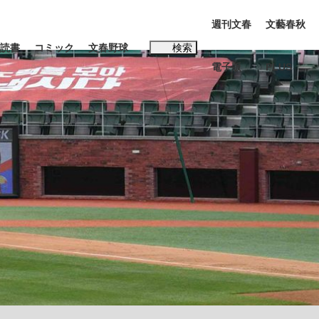
週刊文春
文藝春秋
読書
コミック
文春野球
検索
電子版
PLUS
インタビュー
読書
#松田聖子
む将棋
BC日本代表“敗戦”の真実 選手が明かす...