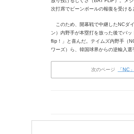
放り投げるしぐさ（BAT FLIP）
次打席でビーンボールの報復を受ける
このため、開幕戦で中継したNCダイ
ン）内野手が本塁打を放った後でバットを放り投
flip！」と喜んだ。テイムズ内野手
ワーズ）ら、韓国球界からの逆輸入選
次のページ
「NC