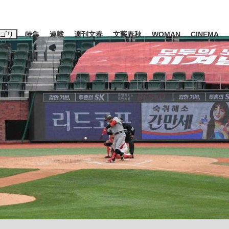
ゴリ
特集
連載
週刊文春
文藝春秋
WOMAN
CINEMA
キーワード入力
ス
エンタメ
ライフ
ビジネス
ーワードタグ一覧
山凌輝
#高市早苗
#後藤真希
#森岡毅
#城彰二
#内田有紀
観る将棋、読
#亀和田武
て明かした日本代表監督に...
「最悪の空気のまま解散」W