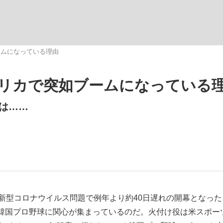
いまさら聞け
ームになっている理由
リカで突如ブームになっている
手が証言した“NPB聞...
「クマが悪者扱いされているの
は……
もっと見る
新型コロナウイルス問題で例年より約40日遅れの開幕となった
カー日本代表・森保一監督...
韓国プロ野球に関心が集まっているのだ。火付け役は米スポー