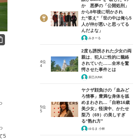
か 悪夢の「公開処刑」
から8年後に明かされ
た“答え”「世の中は俺ら5
人が仲が悪いと思ってる
んだよな」
みきーる
2度も誘拐された少女の両
親は、犯人に性的に籠絡
4位
されていた……全米を驚
4
愕させた事件とは
辰巳JUNK
ヤクザ顔負けの「血みど
ろ情事」豊満な身体を舐
っ
めまわされ…「自称16歳
5位
美少女」怪演中、かたせ
5
梨乃（69）の美しすぎ
る“熟れ方”
っ
ゆるま 小林
て5