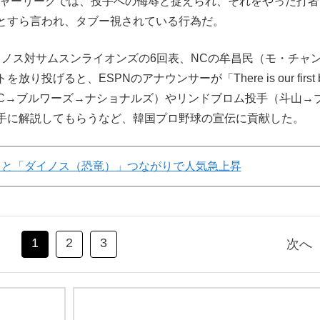
。メジャーリーグでは、投手への侮辱と捉えられ、それをやった打
とすら言われ、タブー視されている行為だ。
ノス対サムスンライオンズの6回表、NCの牟昌民（モ・チャ
げると、ESPNのアナウンサーが「There is our first b
（NC→ブルワーズ→ナショナルズ）やリンドブロム投手（斗山→
手に解説してもらうなど、韓国プロ野球の宣伝に貢献した。
」と「ダイノス（恐竜）」つながりで人気急上昇
1
2
3
次へ