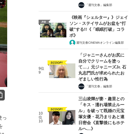
「週刊文春」編集部
《映画『シェルター』》ジェイ
PR
ソン・ステイサムがお盆を“打
破”する!!《「眠眠打破」コラ
ボ》
週刊文春CINEMAオンライン編集部
「ジャニーさんがお尻に
自分でクリームを塗っ
SCOOP!
て…」元ジャニーズJr. 石
9位
9
丸志門氏が求められたお
ぞましい性行為
「週刊文春」編集部
三山凌輝が妻・趣里との
「キス・濡れ場禁止ルー
SCOOP!
ル」を破って既婚の元宝
10
塚女優・花乃まりあと連
使っ
位
10
日密会《直撃後にもホテ
を
ルへ…》