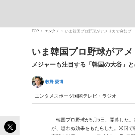
TOP
エンタメ
いま韓国プロ野球がアメリカで突如ブ
いま韓国プロ野球がアメ
「敗因分析は一切聞かれなかった」侍ジャパン選
キングの誕生を、目撃せよ。
メジャーも注目する「韓国の大谷」と
牧野 愛博
エンタメ
スポーツ
国際
テレビ・ラジオ
the Style
韓国プロ野球が5月5日、開幕した。
「目標達成できなかったからと言って…」サッ
が、思わぬ効果をもたらした。米国で