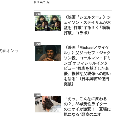
SPECIAL
PR
《映画『シェルター』》ジ
ェイソン・ステイサムがお
盆を“打破”する!!《「眠眠
打破」コラボ》
PR
《映画『Michael／マイケ
文春オンラ
ル』》父ジョセフ・ジャク
ソン役、コールマン・ドミ
ンゴ オフィシャルインタ
ビュー“観客を魅了した名
優、複雑な父親像への想い
を語る”《日本興収70億円
突破》
PR
「えっ、こんなに変わる
の？」36歳男性ライター
のニオイが激変！ 夏場に
気になる“頭皮のニオ