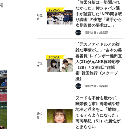
「敗因分析は一切聞かれ
権
なかった」侍ジャパン選
SCOOP!
手が証言した“NPB聞き取
6位
6
り調査”の実態「選手から
次期監督の要求は…」
「週刊文春」編集部
「元カノアイドルとの複
雑な事情が…」“吉本の美
容番長”レインボー池田直
SCOOP!
人(31)が元AKB篠崎彩奈
7位
7
（28）と2泊3日“超親
密”韓国旅行《スクープ
撮》
「週刊文春」編集部
ヌードも不倫も厭わず、
離婚後も市川海老蔵や勝
地涼と浮名を…「離婚し
8位
てモテるようになった」
8
高岡早紀（51）の魔性が
とまらない