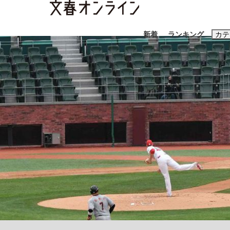
新着
ランキング
カテ
スクープ
ニュー
おすすめのキ
#藤田晋
#三
#玉木雄一郎
「90%は失敗する。でも…」本田圭佑が初め
終戦から81年