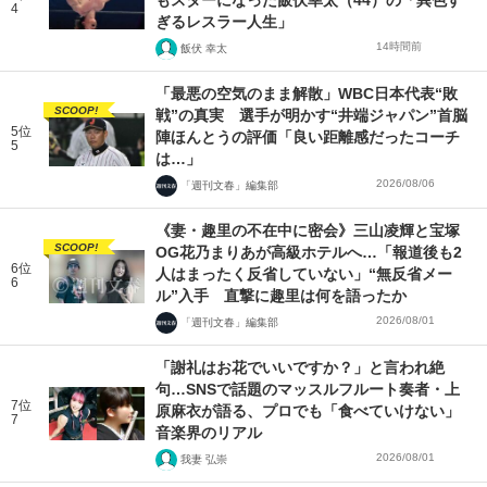
4
ぎるレスラー人生」
14時間前
飯伏 幸太
「最悪の空気のまま解散」WBC日本代表“敗
SCOOP!
戦”の真実 選手が明かす“井端ジャパン”首脳
5位
陣ほんとうの評価「良い距離感だったコーチ
5
は…」
2026/08/06
「週刊文春」編集部
《妻・趣里の不在中に密会》三山凌輝と宝塚
SCOOP!
OG花乃まりあが高級ホテルへ…「報道後も2
6位
人はまったく反省していない」“無反省メー
6
ル”入手 直撃に趣里は何を語ったか
2026/08/01
「週刊文春」編集部
「謝礼はお花でいいですか？」と言われ絶
句…SNSで話題のマッスルフルート奏者・上
7位
原麻衣が語る、プロでも「食べていけない」
7
音楽界のリアル
2026/08/01
我妻 弘崇