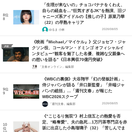
「生理が来ないの」チョコバナナをくわえ、
自らの経血を…“狂気すぎるJK”を熱演、旧ジ
8位
ャニーズ系アイドルの【推しの子】原菜乃華
8
（22）の早熟キャリア
2026/08/05
ゆるま 小林
《映画『Michael／マイケル』》父ジョセフ・ジャ
PR
クソン役、コールマン・ドミンゴ オフィシャルイ
ンタビュー“観客を魅了した名優、複雑な父親像へ
の想いを語る”《日本興収70億円突破》
「文春オンライン」編集部
《WBCの裏側》大谷翔平「幻の登板計画」、
侍ジャパンが語る「井口新監督」「井端ジャ
9位
パンの総括」…「週刊文春」が報じた
9
WBC2026スクープ
2026/08/05
「週刊文春」編集部
《“こじるり無双”》村上信五との熱愛を否
定、“略奪愛”、夫の急死…1万円茶専門店を赤
10
坂に出店した小島瑠璃子（32）「苦しんでま
位