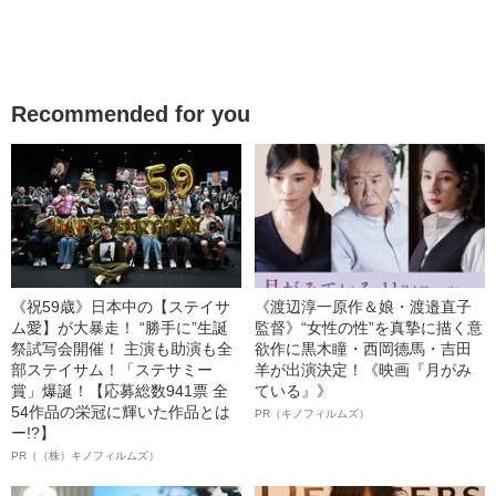
Recommended for you
《祝59歳》日本中の【ステイサ
《渡辺淳一原作＆娘・渡邉直子
ム愛】が大暴走！ “勝手に”生誕
監督》“女性の性”を真摯に描く意
祭試写会開催！ 主演も助演も全
欲作に黒木瞳・西岡德馬・吉田
部ステイサム！「ステサミー
羊が出演決定！《映画『月がみ
賞」爆誕！【応募総数941票 全
ている』》
54作品の栄冠に輝いた作品とは
PR（キノフィルムズ）
ー!?】
PR（（株）キノフィルムズ）