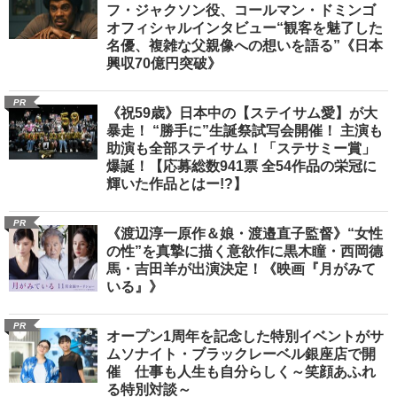
フ・ジャクソン役、コールマン・ドミンゴ
オフィシャルインタビュー“観客を魅了した
名優、複雑な父親像への想いを語る”《日本
興収70億円突破》
PR
《祝59歳》日本中の【ステイサム愛】が大
暴走！ “勝手に”生誕祭試写会開催！ 主演も
助演も全部ステイサム！「ステサミー賞」
爆誕！【応募総数941票 全54作品の栄冠に
輝いた作品とはー!?】
PR
《渡辺淳一原作＆娘・渡邉直子監督》“女性
の性”を真摯に描く意欲作に黒木瞳・西岡德
馬・吉田羊が出演決定！《映画『月がみて
いる』》
PR
オープン1周年を記念した特別イベントがサ
ムソナイト・ブラックレーベル銀座店で開
催 仕事も人生も自分らしく～笑顔あふれ
る特別対談～