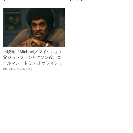
《映画『Michael／マイケル』》
父ジョセフ・ジャクソン役、コ
ールマン・ドミンゴ オフィシャ
ルインタビュー“観客を魅了した
PR（キノフィルムズ）
名優、複雑な父親像への想いを
語る”《日本興収70億円突破》