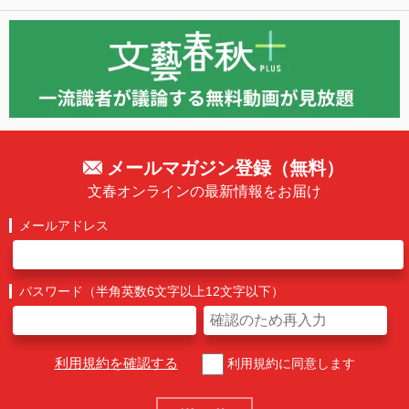
メールマガジン登録（無料）
文春オンラインの最新情報をお届け
メールアドレス
パスワード（半角英数6文字以上12文字以下）
利用規約を確認する
利用規約に同意します