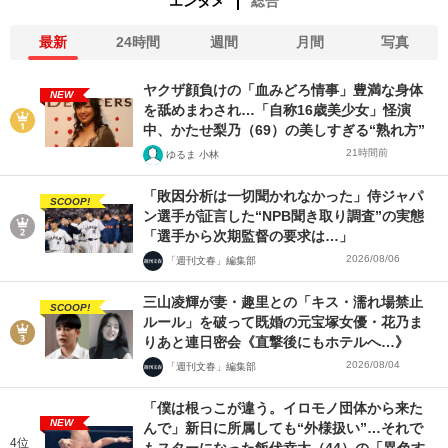
エンタメ
総合
最新
24時間
週間
月間
写真
ヤクザ顔負けの「血みどろ情事」豊満な身体
NEW
を舐めまわされ…「自称16歳美少女」怪演
中、かたせ梨乃（69）の美しすぎる“熟れ方”
21時間前
ゆるま 小林
「敗因分析は一切聞かれなかった」侍ジャパ
SCOOP!
ン選手が証言した“NPB聞き取り調査”の実態
「選手から次期監督の要求は…」
2026/08/06
「週刊文春」編集部
三山凌輝が妻・趣里との「キス・濡れ場禁止
SCOOP!
ルール」を破って既婚の元宝塚女優・花乃ま
りあと連日密会《直撃後にもホテルへ…》
2026/08/04
「週刊文春」編集部
「僕は根っこが違う。イロモノ団体から来た
NEW
んで」新日に所属しても“外様扱い”…それで
4位
もスターになった飯伏幸太（44）の「異色す