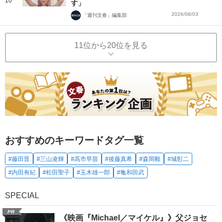
10
す」
2026/08/03
「週刊文春」編集部
11位から20位を見る
おすすめのキーワードタグ一覧
#藤田晋
#三山凌輝
#高市早苗
#後藤真希
#森岡毅
#城彰二
#内田有紀
#松田聖子
#玉木雄一郎
#亀和田武
SPECIAL
PR
《映画『Michael／マイケル』》父ジョセ