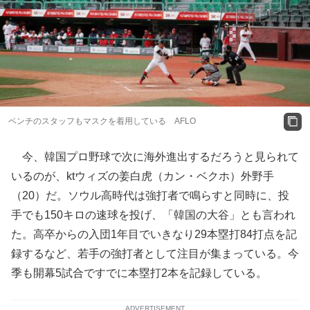
ベンチのスタッフもマスクを着用している AFLO
今、韓国プロ野球で次に海外進出するだろうと見られて
いるのが、ktウィズの姜白虎（カン・ベクホ）外野手
（20）だ。ソウル高時代は強打者で鳴らすと同時に、投
手でも150キロの速球を投げ、「韓国の大谷」とも言われ
た。高卒からの入団1年目でいきなり29本塁打84打点を記
録するなど、若手の強打者として注目が集まっている。今
季も開幕5試合ですでに本塁打2本を記録している。
ADVERTISEMENT