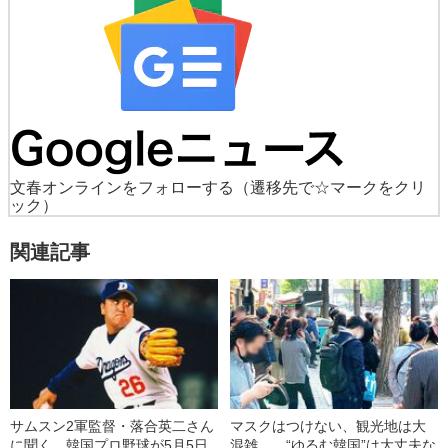
文春オンラインをフォローする
（遷移先で☆マークをクリ
ック）
関連記事
サムスン2軍監督・落合英二さん
マスクはつけない、観光地は大
に聞く。韓国プロ野球が5月5日
混雑……“ゆるむ韓国”は大丈夫な