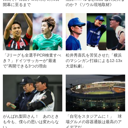
開幕に至るまで
のか？《ソウル現地取材》
「Jリーグも全選手PCR検査すべ
松井秀喜氏を苦笑させた「横浜
き？」ドイツサッカーが“最速
のマシンガン打線による12-13x
で”再開できる3つの理由
大逆転劇」
がんばれ梨田さん！ あのとき
「自宅をスタジアムに！」 球
も今も、僕らの思いは変わらな
場グルメの容器通販は最高のア
い
イデアだ