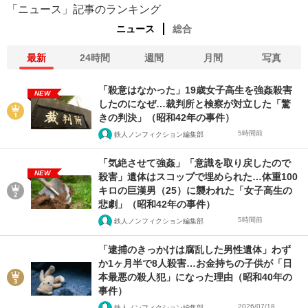
「ニュース」記事のランキング
ニュース
総合
最新
24時間
週間
月間
写真
「殺意はなかった」19歳女子高生を強姦殺害
NEW
したのになぜ…裁判所と検察が対立した「驚
きの判決」（昭和42年の事件）
5時間前
鉄人ノンフィクション編集部
「気絶させて強姦」「意識を取り戻したので
NEW
殺害」遺体はスコップで埋められた…体重100
キロの巨漢男（25）に襲われた「女子高生の
悲劇」（昭和42年の事件）
5時間前
鉄人ノンフィクション編集部
「逮捕のきっかけは腐乱した男性遺体」わず
か1ヶ月半で8人殺害…お金持ちの子供が「日
本最悪の殺人犯」になった理由（昭和40年の
事件）
2026/07/18
鉄人ノンフィクション編集部