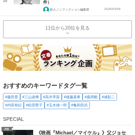
10
件）
2026/03/09
鉄人ノンフィクション編集部
11位から20位を見る
おすすめのキーワードタグ一覧
#藤田晋
#三山凌輝
#高市早苗
#後藤真希
#森岡毅
#城彰二
#内田有紀
#松田聖子
#玉木雄一郎
#亀和田武
SPECIAL
PR
《映画『Michael／マイケル』》父ジョセ