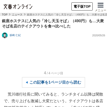
電子版TOP
メニュー
TOP
ニュース
銀座ホステスに人気の「冷し天玉そば」（490円）も…大衆そば名
銀座ホステスに人気の「冷し天玉そば」（490円）も…大衆
そば名店のテイクアウトを食べ比べした
坂崎 仁紀
2020/05/26
4
/4
ページ目
この記事を1ページ目から読む
荒川雄行社長に聞いてみると、ランチタイム以降は閑散
で、売り上げも激減し大変だという。テイクアウトは各店