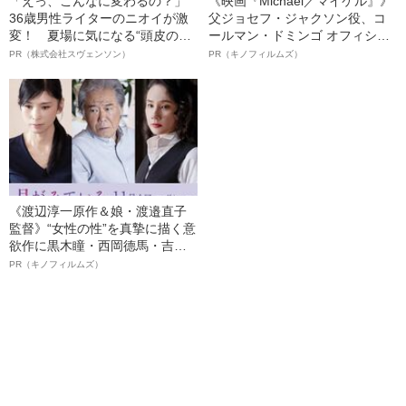
「えっ、こんなに変わるの？」
《映画『Michael／マイケル』》
36歳男性ライターのニオイが激
父ジョセフ・ジャクソン役、コ
変！ 夏場に気になる“頭皮のニ
ールマン・ドミンゴ オフィシャ
オイ”や“ベタつき”を解消す
ルインタビュー“観客を魅了した
PR（株式会社スヴェンソン）
PR（キノフィルムズ）
る、“ウィッグのスペシャリス
名優、複雑な父親像への想いを
ト”が生み出した徹底ケアとは
語る”《日本興収70億円突破》
《渡辺淳一原作＆娘・渡邉直子
監督》“女性の性”を真摯に描く意
欲作に黒木瞳・西岡德馬・吉田
羊が出演決定！《映画『月がみ
PR（キノフィルムズ）
ている』》