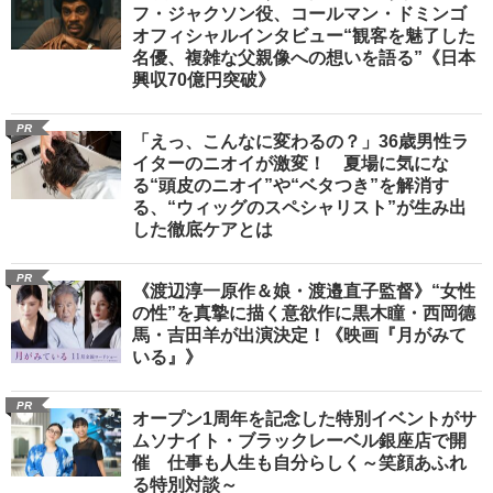
フ・ジャクソン役、コールマン・ドミンゴ
オフィシャルインタビュー“観客を魅了した
名優、複雑な父親像への想いを語る”《日本
興収70億円突破》
PR
「えっ、こんなに変わるの？」36歳男性ラ
イターのニオイが激変！ 夏場に気にな
る“頭皮のニオイ”や“ベタつき”を解消す
る、“ウィッグのスペシャリスト”が生み出
した徹底ケアとは
PR
《渡辺淳一原作＆娘・渡邉直子監督》“女性
の性”を真摯に描く意欲作に黒木瞳・西岡德
馬・吉田羊が出演決定！《映画『月がみて
いる』》
PR
オープン1周年を記念した特別イベントがサ
ムソナイト・ブラックレーベル銀座店で開
催 仕事も人生も自分らしく～笑顔あふれ
る特別対談～