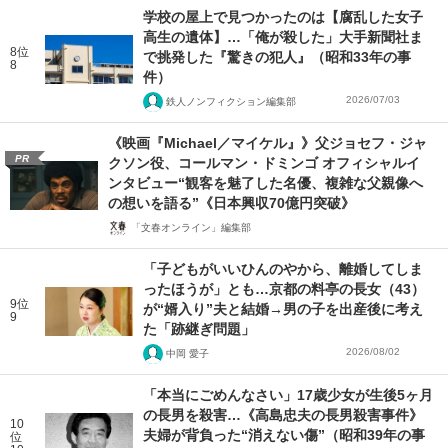
学校の屋上で見つかったのは【腐乱した女子
高生の遺体】…「俺が殺した」大手新聞社ま
8位
で挑発した『驚きの犯人』（昭和33年の事
8
件）
2026/07/03
鉄人ノンフィクション編集部
《映画『Michael／マイケル』》父ジョセフ・ジャ
PR
クソン役、コールマン・ドミンゴ オフィシャルイ
ンタビュー“観客を魅了した名優、複雑な父親像へ
の想いを語る”《日本興収70億円突破》
「文春オンライン」編集部
「子どもがいいひんのやから、離婚してしま
ったほうが」とも…京都の料亭の長女（43）
9位
が“婿入り”夫と結婚→男の子を出産後に考え
9
た「跡継ぎ問題」
2026/08/02
中岡 愛子
「本当にごめんなさい」17歳少女が生後5ヶ月
の長男を殺害…《高島忠夫の長男殺害事件》
10
夫婦が背負った“消えない傷”（昭和39年の事
位