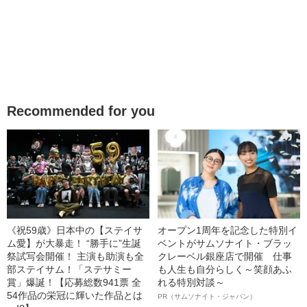
Recommended for you
《祝59歳》日本中の【ステイサ
オープン1周年を記念した特別イ
ム愛】が大暴走！ “勝手に”生誕
ベントがサムソナイト・ブラッ
祭試写会開催！ 主演も助演も全
クレーベル銀座店で開催 仕事
部ステイサム！「ステサミー
も人生も自分らしく～笑顔あふ
賞」爆誕！【応募総数941票 全
れる特別対談～
54作品の栄冠に輝いた作品とは
PR（サムソナイト・ジャパン）