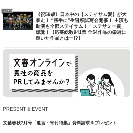
PR
《祝59歳》日本中の【ステイサム愛】が大
暴走！ “勝手に”生誕祭試写会開催！ 主演も
助演も全部ステイサム！「ステサミー賞」
爆誕！【応募総数941票 全54作品の栄冠に
輝いた作品とはー!?】
PRESENT & EVENT
文藝春秋7月号「遺言・寄付特集」資料請求＆プレゼント