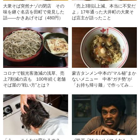
大衆そば突然ナゾの閉店 その
「売上3割以上減、本当に不安だ
味を継ぐ名店を田町で発見した
よ」17年通った大井町の大衆そ
話――かきあげそば（480円）
ば店主が語ったこと
コロナで観光客激減の浅草、売
蒙古タンメン中本の“マル秘”まか
上7割減の店も 100年続く老舗
ないメニュー 中本“ガチ勢”が
そば屋の“戦い方”とは？
「お持ち帰り麺」で作ってみた
話