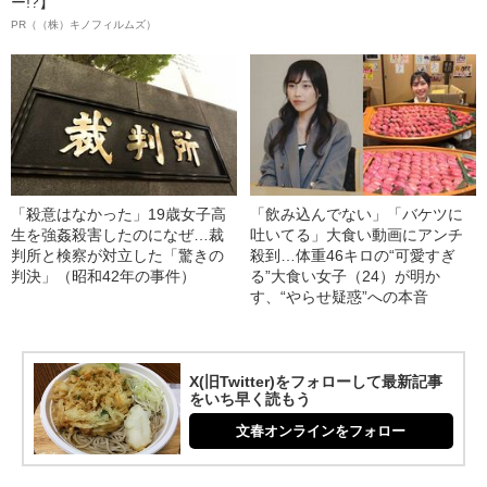
ー!?】
PR（（株）キノフィルムズ）
「殺意はなかった」19歳女子高
「飲み込んでない」「バケツに
生を強姦殺害したのになぜ…裁
吐いてる」大食い動画にアンチ
判所と検察が対立した「驚きの
殺到…体重46キロの“可愛すぎ
判決」（昭和42年の事件）
る”大食い女子（24）が明か
す、“やらせ疑惑”への本音
X(旧Twitter)をフォローして最新記事
をいち早く読もう
文春オンラインをフォロー