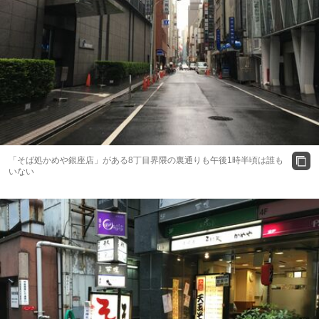
「そば処かめや銀座店」がある8丁目界隈の裏通りも午後1時半頃は誰も
いない