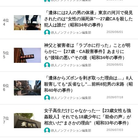
「遺体には2人の男の体液」東京の河川で発見
されたのは“女性の溺死体”⋯27歳CAを殺した
4位
4
犯人は誰だ（昭和34年の事件）
2026/06/01
鉄人ノンフィクション編集部
神父と被害者は「ラブホに行った」ことが明
らかに⋯【27歳・CA殺害事件】あまりに
5位
5
も“後味の悪い”その後（昭和34年の事件）
2026/06/01
鉄人ノンフィクション編集部
「遺体からズボンを剥ぎ取った理由は…」8人
殺害しても“反省なし”…前科8犯男の末路（昭
6位
6
和40年の事件）
2026/07/18
鉄人ノンフィクション編集部
女子高生だけじゃなかった⋯【23歳女性も強
姦殺人】それでも18歳少年に「助命の声」が
7位
7
相次いだ“まさかの理由”（昭和33年の事件）
2026/07/03
鉄人ノンフィクション編集部