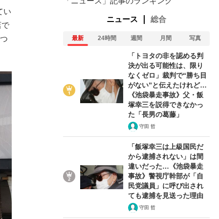
「ニュース」記事のランキング
てい
ニュース
総合
店で
いつ
最新
24時間
週間
月間
写真
「トヨタの非を認める判
決が出る可能性は、限り
なくゼロ」裁判で“勝ち目
がない”と伝えたけれど…
《池袋暴走事故》父・飯
塚幸三を説得できなかっ
た「長男の葛藤」
守田 哲
「飯塚幸三は上級国民だ
から逮捕されない」は間
違いだった…《池袋暴走
事故》警視庁幹部が「自
在記》RM→渋谷で飲み会、JIN→伊豆の...
民党議員」に呼び出され
ても逮捕を見送った理由
守田 哲