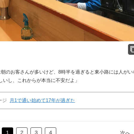
は朝のお客さんが多いけど、8時半を過ぎると東小路には人がい
しいし、これからが本当に不安だよ」
ージ
月1で通い始めて17年が過ぎた
1
2
3
4
次へ