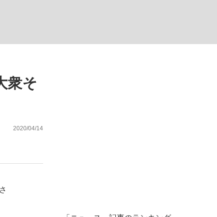
む将棋
大衆そ
2020/04/14
さ