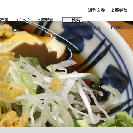
週刊文春
文藝春秋
読書
コミック
文春野球
検索
電子版
PLUS
インタビュー
読書
#松田聖子
多くてもいい」時価総額が一時トヨタ超え...
K-POPアイドルたち