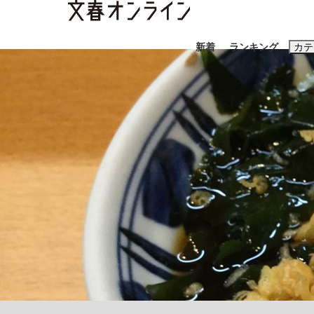
新着
ランキング
カテ
スクープ
ニュー
おすすめのキ
#藤田晋
#三
#玉木雄一郎
「善か悪かはどちらでもいい」リアル『九条の
終戦から81年