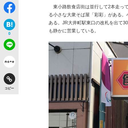
東小路飲食店街は並行して2本走って
る小さな大衆そば屋「彩彩」がある。
ある。JR大井町駅東口の改札を出て
も静かに営業している。
0
【独自】昭和の大女優・小川真由美（享年86）
コピー
《VIVANT》頼れる相棒・ドラムが認めた“