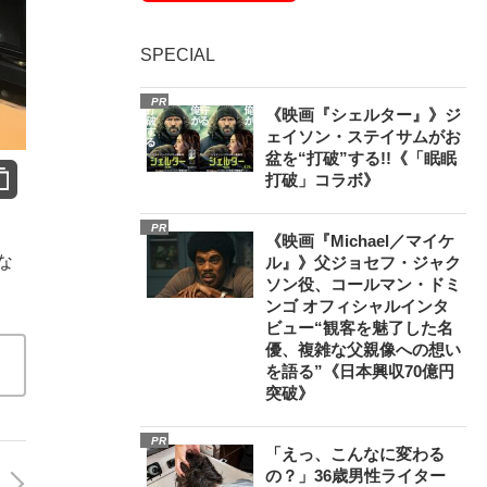
SPECIAL
PR
《映画『シェルター』》ジ
ェイソン・ステイサムがお
盆を“打破”する!!《「眠眠
打破」コラボ》
PR
《映画『Michael／マイケ
な
ル』》父ジョセフ・ジャク
ソン役、コールマン・ドミ
ンゴ オフィシャルインタ
ビュー“観客を魅了した名
優、複雑な父親像への想い
を語る”《日本興収70億円
突破》
PR
「えっ、こんなに変わる
の？」36歳男性ライター