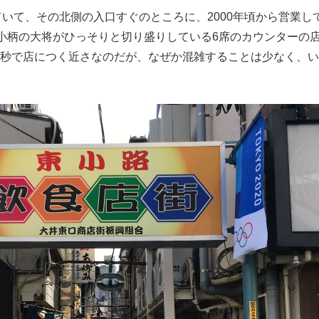
いて、その北側の入口すぐのところに、2000年頃から営業し
もっと見る
小柄の大将がひっそりと切り盛りしている6席のカウンターの
30秒で店につく近さなのだが、なぜか混雑することは少なく、
が鹿児島で3月に死去し...
照ノ富士に激怒され...
《BTS厳戒トーキョー滞
もっと見る