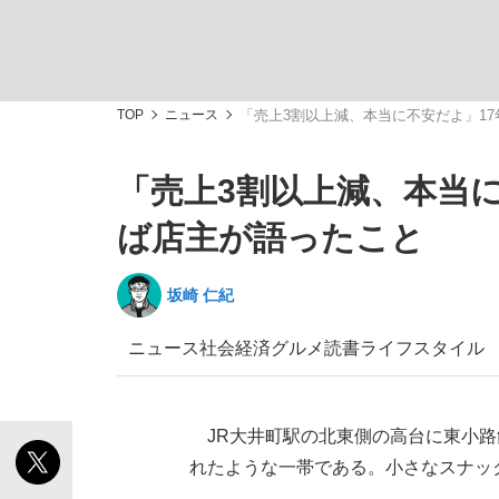
TOP
ニュース
「売上3割以上減、本当に不安だよ」1
「売上3割以上減、本当
私のあのとき、私のいま
ば店主が語ったこと
坂崎 仁紀
ニュース
社会
経済
グルメ
読書
ライフスタイル
JR大井町駅の北東側の高台に東小路
れたような一帯である。小さなスナッ
キングの誕生を、目撃せよ。