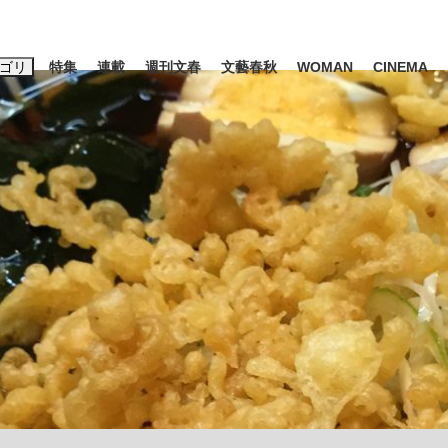
ゴリ
特集
連載
週刊文春
文藝春秋
WOMAN
CINEMA
キーワード入力
ス
エンタメ
ライフ
ビジネス
ーワードタグ一覧
山凌輝
#高市早苗
#後藤真希
#森岡毅
#城彰二
#内田有紀
#亀和田武
大罪』弁護士が明かすトク...
「キオクシアの投資の桁は一つ
日本生まれの