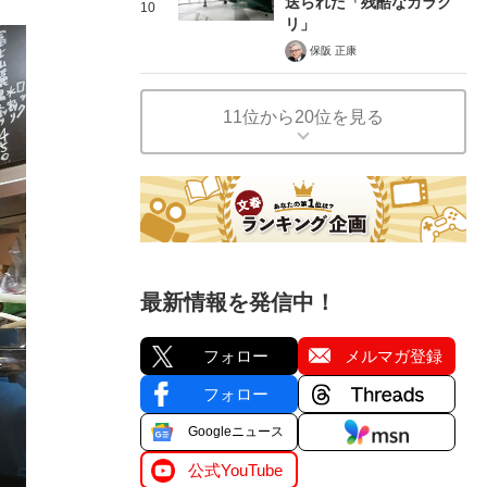
送られた「残酷なカラク
10
リ」
保阪 正康
11位から20位を見る
最新情報を発信中！
フォロー
メルマガ登録
フォロー
Googleニュース
公式YouTube