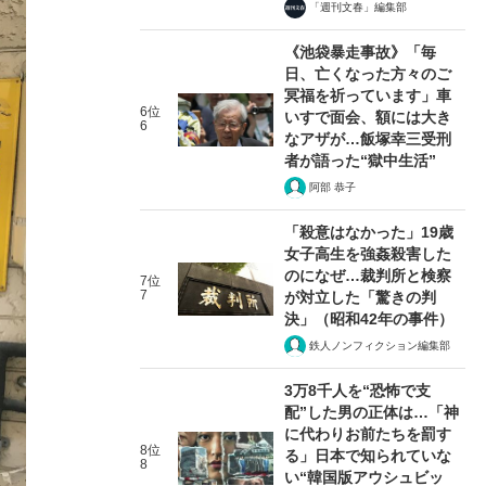
「週刊文春」編集部
《池袋暴走事故》「毎
日、亡くなった方々のご
冥福を祈っています」車
6位
いすで面会、額には大き
6
なアザが…飯塚幸三受刑
者が語った“獄中生活”
阿部 恭子
「殺意はなかった」19歳
女子高生を強姦殺害した
のになぜ…裁判所と検察
7位
7
が対立した「驚きの判
決」（昭和42年の事件）
鉄人ノンフィクション編集部
3万8千人を“恐怖で支
配”した男の正体は…「神
に代わりお前たちを罰す
8位
る」日本で知られていな
8
い“韓国版アウシュビッ