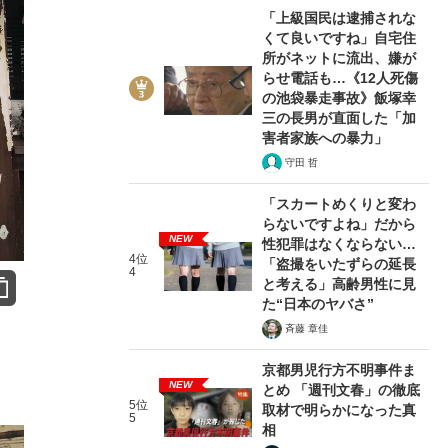
「上級国民は逮捕されな
くて良いですね」自宅住
所がネットに流出、嫌が
らせ電話も…《12人死傷
の池袋暴走事故》飯塚幸
三の長男が直面した「加
害者家族への暴力」
守田 哲
「スカートめくりと変わ
らないですよね」だから
NEW
性犯罪はなくならない…
4位
「盗撮をいたずらの延長
4
と考える」高齢男性に見
た“日本のヤバさ”
斉藤 章佳
京都男児行方不明事件ま
NEW
とめ 「週刊文春」の徹底
5位
取材で明らかになった真
5
相