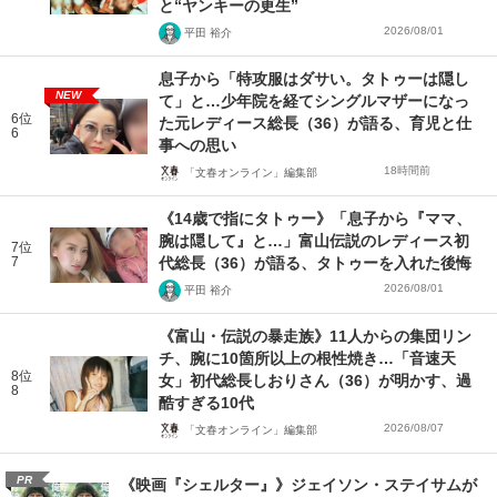
と“ヤンキーの更生”
2026/08/01
平田 裕介
息子から「特攻服はダサい。タトゥーは隠し
NEW
て」と…少年院を経てシングルマザーになっ
6位
た元レディース総長（36）が語る、育児と仕
6
事への思い
18時間前
「文春オンライン」編集部
《14歳で指にタトゥー》「息子から『ママ、
腕は隠して』と…」富山伝説のレディース初
7位
7
代総長（36）が語る、タトゥーを入れた後悔
2026/08/01
平田 裕介
《富山・伝説の暴走族》11人からの集団リン
チ、腕に10箇所以上の根性焼き…「音速天
8位
女」初代総長しおりさん（36）が明かす、過
8
酷すぎる10代
2026/08/07
「文春オンライン」編集部
PR
《映画『シェルター』》ジェイソン・ステイサムが