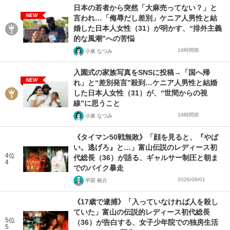
日本の若者から突然「大麻売ってない？」と
NEW
言われ…「侮辱だし差別」ケニア人男性と結
婚した日本人女性（31）が明かす、“排外主義
的な風潮”への苦悩
18時間前
小泉 なつみ
入園式の家族写真をSNSに投稿→「国へ帰
NEW
れ」と“差別発言”殺到…ケニア人男性と結婚
した日本人女性（31）が、“世間からの視
線”に思うこと
18時間前
小泉 なつみ
《タイマン50戦無敗》「顔を見ると、『やば
い。逃げろ』と…」富山伝説のレディース初
4位
代総長（36）が語る、ギャルサー制圧と朝ま
4
でのバイク暴走
2026/08/01
平田 裕介
《17歳で逮捕》「入っていなければ人を殺し
ていた」富山の伝説的レディース初代総長
5位
（36）が告白する、女子少年院での独房生活
5