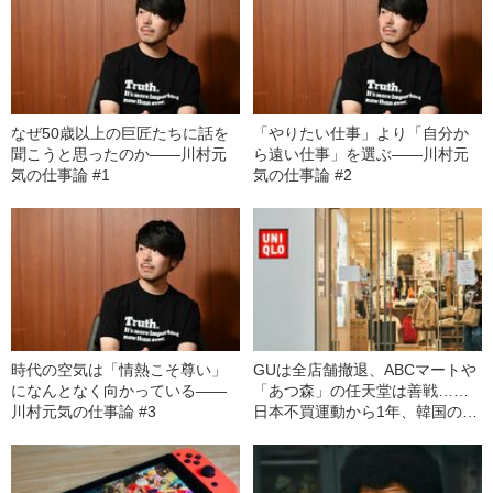
なぜ50歳以上の巨匠たちに話を
「やりたい仕事」より「自分か
聞こうと思ったのか――川村元
ら遠い仕事」を選ぶ――川村元
気の仕事論 #1
気の仕事論 #2
時代の空気は「情熱こそ尊い」
GUは全店舗撤退、ABCマートや
になんとなく向かっている――
「あつ森」の任天堂は善戦……
川村元気の仕事論 #3
日本不買運動から1年、韓国のリ
アル