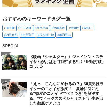
おすすめのキーワードタグ一覧
#藤田晋
#三山凌輝
#高市早苗
#後藤真希
#森岡毅
#城彰二
#内田有紀
#松田聖子
#玉木雄一郎
#亀和田武
SPECIAL
PR
《映画『シェルター』》ジェイソン・ステ
イサムがお盆を“打破”する!!《「眠眠打破」
コラボ》
PR
「えっ、こんなに変わるの？」36歳男性ラ
イターのニオイが激変！ 夏場に気にな
る“頭皮のニオイ”や“ベタつき”を解消す
る、“ウィッグのスペシャリスト”が生み出
した徹底ケアとは