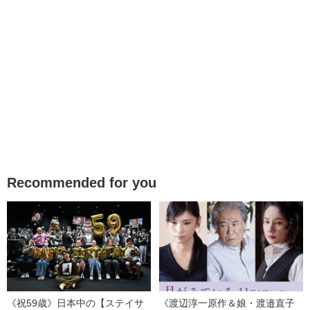
Recommended for you
《祝59歳》日本中の【ステイサ
《渡辺淳一原作＆娘・渡邉直子