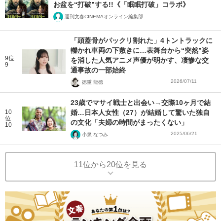
お盆を“打破”する!!《「眠眠打破」コラボ》
週刊文春CINEMAオンライン編集部
「頭蓋骨がパックリ割れた」4トントラックに
轢かれ車両の下敷きに…表舞台から“突然”姿
9位
を消した人気アニメ声優が明かす、凄惨な交
9
通事故の一部始終
2026/07/11
徳重 龍徳
23歳でマサイ戦士と出会い→交際10ヶ月で結
10
婚…日本人女性（27）が結婚して驚いた独自
位
の文化「夫婦の時間がまったくない」
10
2025/06/21
小泉 なつみ
11位から20位を見る