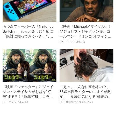
あつ森フィーバーの「Nintendo
《映画『Michael／マイケル』》
Switch」 もっと楽しむために
父ジョセフ・ジャクソン役、コ
「絶対に知っておくべき」“3つ
ールマン・ドミンゴ オフィシャ
の活用法”
ルインタビュー“観客を魅了した
PR（キノフィルムズ）
名優、複雑な父親像への想いを
語る”《日本興収70億円突破》
《映画『シェルター』》ジェイ
「えっ、こんなに変わるの？」
ソン・ステイサムがお盆を“打
36歳男性ライターのニオイが激
破”する!!《「眠眠打破」コラ
変！ 夏場に気になる“頭皮のニ
ボ》
オイ”や“ベタつき”を解消す
PR（キノフィルムズ）
PR（株式会社スヴェンソン）
る、“ウィッグのスペシャリス
ト”が生み出した徹底ケアとは