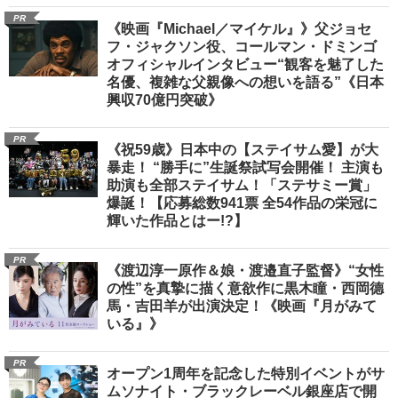
PR
《映画『Michael／マイケル』》父ジョセ
フ・ジャクソン役、コールマン・ドミンゴ
オフィシャルインタビュー“観客を魅了した
名優、複雑な父親像への想いを語る”《日本
興収70億円突破》
PR
《祝59歳》日本中の【ステイサム愛】が大
暴走！ “勝手に”生誕祭試写会開催！ 主演も
助演も全部ステイサム！「ステサミー賞」
爆誕！【応募総数941票 全54作品の栄冠に
輝いた作品とはー!?】
PR
《渡辺淳一原作＆娘・渡邉直子監督》“女性
の性”を真摯に描く意欲作に黒木瞳・西岡德
馬・吉田羊が出演決定！《映画『月がみて
いる』》
PR
オープン1周年を記念した特別イベントがサ
ムソナイト・ブラックレーベル銀座店で開