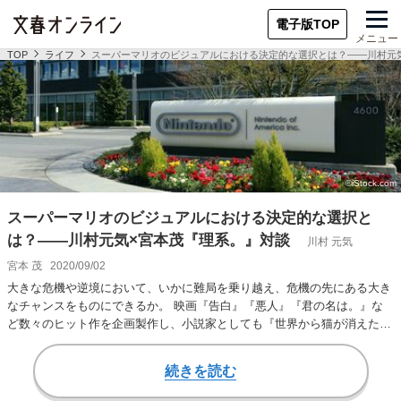
電子版TOP
メニュー
TOP
ライフ
スーパーマリオのビジュアルにおける決定的な選択とは？――川村元
スーパーマリオのビジュアルにおける決定的な選択と
は？――川村元気×宮本茂『理系。』対談
川村 元気
宮本 茂
2020/09/02
大きな危機や逆境において、いかに難局を乗り越え、危機の先にある大き
なチャンスをものにできるか。 映画『告白』『悪人』『君の名は。』な
ど数々のヒット作を企画製作し、小説家としても『世界から猫が消えたな
ら』『億男』『四…
続きを読む