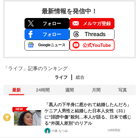
最新情報を発信中！
フォロー
メルマガ登録
フォロー
公式YouTube
Googleニュース
「ライフ」記事のランキング
ライフ
総合
最新
24時間
週間
月間
写真
「黒人の下半身に惹かれて結婚したんだろ」
NEW
ケニア人男性と結婚した日本人女性（31）
に“誹謗中傷”殺到…本人が語る、日本で感じ
る“外国人差別”のリアル
18時間前
小泉 なつみ