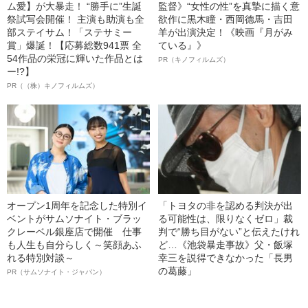
ム愛】が大暴走！ “勝手に”生誕
監督》“女性の性”を真摯に描く意
祭試写会開催！ 主演も助演も全
欲作に黒木瞳・西岡德馬・吉田
部ステイサム！「ステサミー
羊が出演決定！《映画『月がみ
賞」爆誕！【応募総数941票 全
ている』》
54作品の栄冠に輝いた作品とは
PR（キノフィルムズ）
ー!?】
PR（（株）キノフィルムズ）
オープン1周年を記念した特別イ
「トヨタの非を認める判決が出
ベントがサムソナイト・ブラッ
る可能性は、限りなくゼロ」裁
クレーベル銀座店で開催 仕事
判で“勝ち目がない”と伝えたけれ
も人生も自分らしく～笑顔あふ
ど…《池袋暴走事故》父・飯塚
れる特別対談～
幸三を説得できなかった「長男
の葛藤」
PR（サムソナイト・ジャパン）