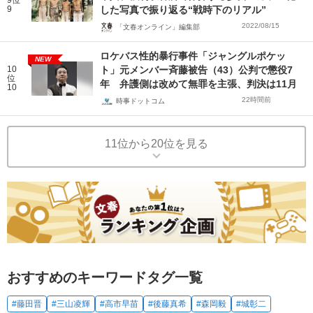
9
した写真で振り返る“戦時下のリアル”
2022/08/15
「文春オンライン」編集部
ロケバス性的暴行事件「ジャングルポケッ
NEW
10
ト」元メンバー斉藤被告（43）公判で懲役7
位
年 弁護側は改めて無罪を主張、判決は11月
10
22時間前
時事ドットコム
11位から20位を見る
おすすめのキーワードタグ一覧
#藤田晋
#三山凌輝
#高市早苗
#後藤真希
#森岡毅
#城彰二