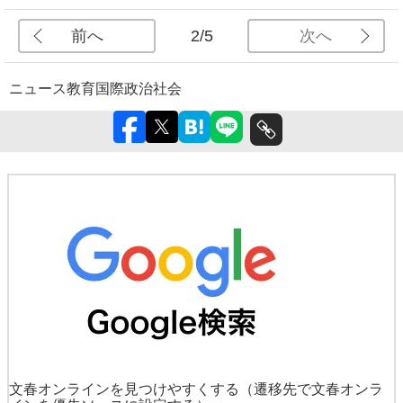
前へ
次へ
2/5
ニュース
教育
国際
政治
社会
文春オンラインを見つけやすくする
（遷移先で文春オンラ