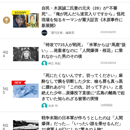
自民・木原誠二氏妻の元夫（28）が“不審
SCOOP!
死”…「俺が死んだら迷宮入りですから」怪死
現場を知るキーマンが重大証言《木原事件に
新展開》
2026/08/05
「週刊文春」編集部
「特攻で715人が戦死」「米軍からは“馬鹿”扱
い」…発案者なのに「人間爆弾・桜花」に乗
4位
4
れなかった男のその後
2026/08/04
神立 尚紀
「死にたくないんです。切ってください」麻
酔なしで腕を切断した少女、瞼も唇も真っ黒
NEW
に腫れあがり「この仇、討って下さい」と息
5位
5
絶えた少年…原爆投下直後に“広島の離島で起
きていた知られざる被害の実情
18時間前
永井 均
戦争末期の日本軍が作ろうとしたのは「人間
爆弾」だった…「いったい誰を乗せるんだ」
6位
6
31歳軍人が口にした“驚きの人物”