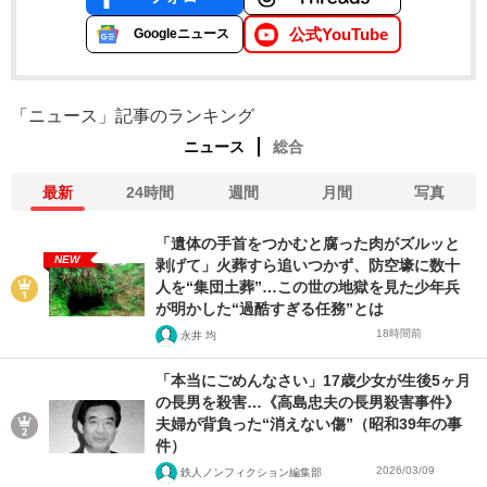
公式YouTube
Googleニュース
「ニュース」記事のランキング
ニュース
総合
最新
24時間
週間
月間
写真
「遺体の手首をつかむと腐った肉がズルッと
NEW
剥げて」火葬すら追いつかず、防空壕に数十
人を“集団土葬”…この世の地獄を見た少年兵
が明かした“過酷すぎる任務”とは
18時間前
永井 均
「本当にごめんなさい」17歳少女が生後5ヶ月
の長男を殺害…《高島忠夫の長男殺害事件》
夫婦が背負った“消えない傷”（昭和39年の事
件）
2026/03/09
鉄人ノンフィクション編集部