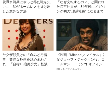
就職氷河期にやっと得た職を失
「なぜ文転するの？」と問われ
い……私がホームレスを抜け出
た院卒社員が、34年後にメガバ
した意外な方法
ンク初の“理系社長”になるまで
ヤクザ顔負けの「血みどろ情
《映画『Michael／マイケル』》
事」豊満な身体を舐めまわさ
父ジョセフ・ジャクソン役、コ
れ…「自称16歳美少女」怪演
ールマン・ドミンゴ オフィシャ
中、かたせ梨乃（69）の美しす
ルインタビュー“観客を魅了した
PR（キノフィルムズ）
ぎる“熟れ方”
名優、複雑な父親像への想いを
語る”《日本興収70億円突破》