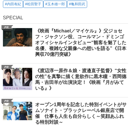
#内田有紀
#松田聖子
#玉木雄一郎
#亀和田武
SPECIAL
PR
《映画『Michael／マイケル』》父ジョセ
フ・ジャクソン役、コールマン・ドミンゴ
オフィシャルインタビュー“観客を魅了した
名優、複雑な父親像への想いを語る”《日本
興収70億円突破》
PR
《渡辺淳一原作＆娘・渡邉直子監督》“女性
の性”を真摯に描く意欲作に黒木瞳・西岡德
馬・吉田羊が出演決定！《映画『月がみて
いる』》
PR
オープン1周年を記念した特別イベントがサ
ムソナイト・ブラックレーベル銀座店で開
催 仕事も人生も自分らしく～笑顔あふれ
る特別対談～