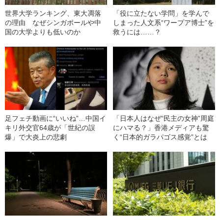
世界大学ランキング、東大凋落
「役に立たない学問」を学んで
の理由 なぜシンガポールや中
しまった人文系“ワープア博士”を
国の大学よりも低いのか
救うには……？
足フェチ動画に“いいね”…中国イ
「日本人はなぜ“民主の女神”周庭
キリ外交官64歳が「世紀の誤
にハマる？」香港メディアも驚
爆」で大炎上の悲劇
く“日本的ガラパゴス感覚”とは