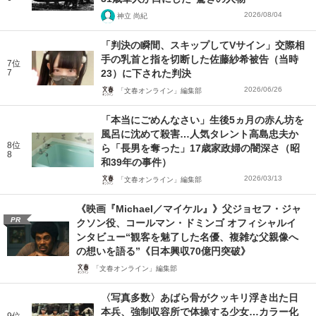
2026/08/04
神立 尚紀
「判決の瞬間、スキップしてVサイン」交際相
手の乳首と指を切断した佐藤紗希被告（当時
7位
7
23）に下された判決
2026/06/26
「文春オンライン」編集部
「本当にごめんなさい」生後5ヵ月の赤ん坊を
風呂に沈めて殺害…人気タレント高島忠夫か
8位
ら「長男を奪った」17歳家政婦の闇深さ（昭
8
和39年の事件）
2026/03/13
「文春オンライン」編集部
《映画『Michael／マイケル』》父ジョセフ・ジャ
PR
クソン役、コールマン・ドミンゴ オフィシャルイ
ンタビュー“観客を魅了した名優、複雑な父親像へ
の想いを語る”《日本興収70億円突破》
「文春オンライン」編集部
〈写真多数〉あばら骨がクッキリ浮き出た日
本兵、強制収容所で体操する少女…カラー化
9位