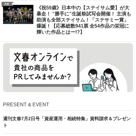
PR
《祝59歳》日本中の【ステイサム愛】が大
暴走！ “勝手に”生誕祭試写会開催！ 主演も
助演も全部ステイサム！「ステサミー賞」
爆誕！【応募総数941票 全54作品の栄冠に
輝いた作品とはー!?】
PRESENT & EVENT
週刊文春7月2日号「資産運用・相続特集」資料請求＆プレゼン
ト