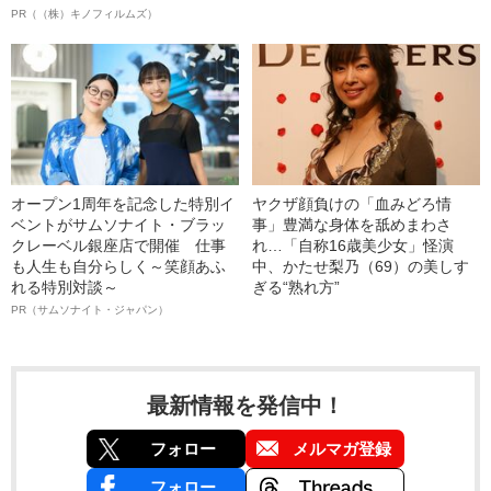
PR（（株）キノフィルムズ）
オープン1周年を記念した特別イ
ヤクザ顔負けの「血みどろ情
ベントがサムソナイト・ブラッ
事」豊満な身体を舐めまわさ
クレーベル銀座店で開催 仕事
れ…「自称16歳美少女」怪演
も人生も自分らしく～笑顔あふ
中、かたせ梨乃（69）の美しす
れる特別対談～
ぎる“熟れ方”
PR（サムソナイト・ジャパン）
最新情報を発信中！
フォロー
メルマガ登録
フォロー