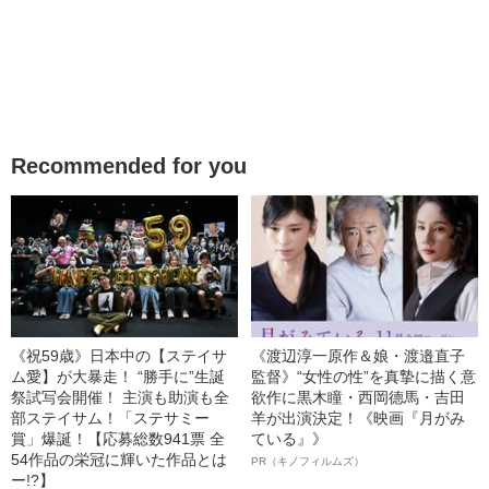
Recommended for you
《祝59歳》日本中の【ステイサ
《渡辺淳一原作＆娘・渡邉直子
ム愛】が大暴走！ “勝手に”生誕
監督》“女性の性”を真摯に描く意
祭試写会開催！ 主演も助演も全
欲作に黒木瞳・西岡德馬・吉田
部ステイサム！「ステサミー
羊が出演決定！《映画『月がみ
賞」爆誕！【応募総数941票 全
ている』》
54作品の栄冠に輝いた作品とは
PR（キノフィルムズ）
ー!?】