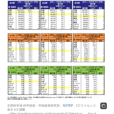
文部科学省 科学技術・学術政策研究所、
NSTEP
、CCライセンス
表示 4.0 国際
（https://creativecommons.org/licenses/by/4.0/deed.ja）、データ