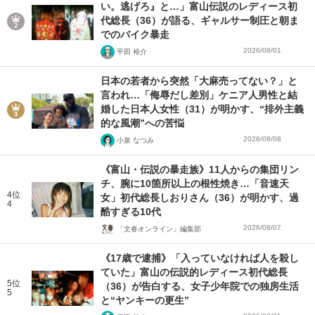
い。逃げろ』と…」富山伝説のレディース初
代総長（36）が語る、ギャルサー制圧と朝ま
でのバイク暴走
2026/08/01
平田 裕介
日本の若者から突然「大麻売ってない？」と
言われ…「侮辱だし差別」ケニア人男性と結
婚した日本人女性（31）が明かす、“排外主義
的な風潮”への苦悩
2026/08/08
小泉 なつみ
《富山・伝説の暴走族》11人からの集団リン
チ、腕に10箇所以上の根性焼き…「音速天
4位
女」初代総長しおりさん（36）が明かす、過
4
酷すぎる10代
2026/08/07
「文春オンライン」編集部
《17歳で逮捕》「入っていなければ人を殺し
ていた」富山の伝説的レディース初代総長
5位
（36）が告白する、女子少年院での独房生活
5
と“ヤンキーの更生”