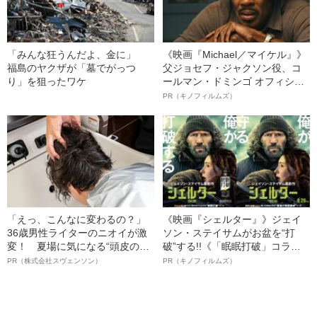
「みんな狂うんだよ、金に」
《映画『Michael／マイケル』》
福島のヤクザが「墓でがっつ
父ジョセフ・ジャクソン役、コ
り」を狙ったワケ
ールマン・ドミンゴ オフィシャ
ルインタビュー“観客を魅了した
PR（キノフィルムズ）
名優、複雑な父親像への想いを
語る”《日本興収70億円突破》
「えっ、こんなに変わるの？」
《映画『シェルター』》ジェイ
36歳男性ライターのニオイが激
ソン・ステイサムがお盆を“打
変！ 夏場に気になる“頭皮のニ
破”する!!《「眠眠打破」コラ
オイ”や“ベタつき”を解消す
ボ》
PR（株式会社スヴェンソン）
PR（キノフィルムズ）
る、“ウィッグのスペシャリス
ト”が生み出した徹底ケアとは