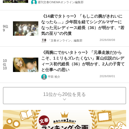
週刊文春CINEMAオンライン編集部
《14歳でタトゥー》「もしこの腕がきれいに
なったら…」少年院を経てシングルマザーに
9位
なった元レディース総長（36）が明かす、“若
9
気の至り”の代償
2026/08/08
「文春オンライン」編集部
《両腕にでかいタトゥー》「元暴走族だから
こそ、1ミリもズレたくない」富山伝説のレデ
10
ィース初代総長（36）が明かす、2人の子育て
位
10
と仕事への思い
2026/08/01
平田 裕介
11位から20位を見る