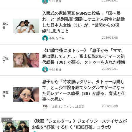
2026/08/01
平田 裕介
入園式の家族写真をSNSに投稿→「国へ帰
れ」と“差別発言”殺到…ケニア人男性と結婚
6位
した日本人女性（31）が、“世間からの視
6
線”に思うこと
2026/08/08
小泉 なつみ
《14歳で指にタトゥー》「息子から『ママ、
腕は隠して』と…」富山伝説のレディース初
7位
7
代総長（36）が語る、タトゥーを入れた後悔
2026/08/01
平田 裕介
息子から「特攻服はダサい。タトゥーは隠し
て」と…少年院を経てシングルマザーになっ
8位
た元レディース総長（36）が語る、育児と仕
8
事への思い
2026/08/08
「文春オンライン」編集部
PR
《映画『シェルター』》ジェイソン・ステイサムが
お盆を“打破”する!!《「眠眠打破」コラボ》