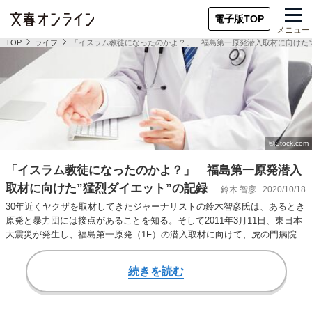
電子版TOP
メニュー
TOP
ライフ
「イスラム教徒になったのかよ？」 福島第一原発潜入取材に向けた”
「イスラム教徒になったのかよ？」 福島第一原発潜入
取材に向けた”猛烈ダイエット”の記録
鈴木 智彦
2020/10/18
30年近くヤクザを取材してきたジャーナリストの鈴木智彦氏は、あるとき
原発と暴力団には接点があることを知る。そして2011年3月11日、東日本
大震災が発生し、福島第一原発（1F）の潜入取材に向けて、虎の門病院で
自己造…
続きを読む