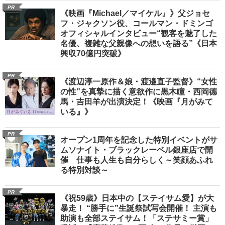
PR
《映画『Michael／マイケル』》父ジョセ
フ・ジャクソン役、コールマン・ドミンゴ
オフィシャルインタビュー“観客を魅了した
名優、複雑な父親像への想いを語る”《日本
興収70億円突破》
PR
《渡辺淳一原作＆娘・渡邉直子監督》“女性
の性”を真摯に描く意欲作に黒木瞳・西岡德
馬・吉田羊が出演決定！《映画『月がみて
いる』》
PR
オープン1周年を記念した特別イベントがサ
ムソナイト・ブラックレーベル銀座店で開
催 仕事も人生も自分らしく～笑顔あふれ
る特別対談～
PR
《祝59歳》日本中の【ステイサム愛】が大
暴走！ “勝手に”生誕祭試写会開催！ 主演も
助演も全部ステイサム！「ステサミー賞」