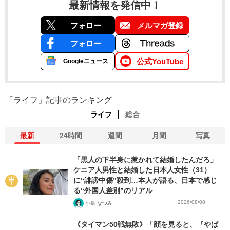
最新情報を発信中！
フォロー
メルマガ登録
フォロー
公式YouTube
Googleニュース
「ライフ」記事のランキング
ライフ
総合
最新
24時間
週間
月間
写真
「黒人の下半身に惹かれて結婚したんだろ」
ケニア人男性と結婚した日本人女性（31）
に“誹謗中傷”殺到…本人が語る、日本で感じ
る“外国人差別”のリアル
2026/08/08
小泉 なつみ
《タイマン50戦無敗》「顔を見ると、『やば