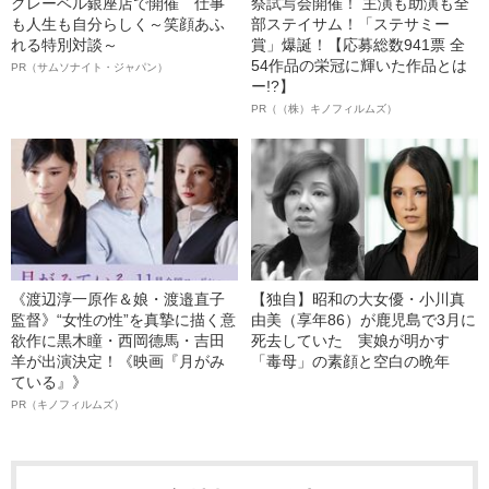
クレーベル銀座店で開催 仕事
祭試写会開催！ 主演も助演も全
も人生も自分らしく～笑顔あふ
部ステイサム！「ステサミー
れる特別対談～
賞」爆誕！【応募総数941票 全
54作品の栄冠に輝いた作品とは
PR（サムソナイト・ジャパン）
ー!?】
PR（（株）キノフィルムズ）
《渡辺淳一原作＆娘・渡邉直子
【独自】昭和の大女優・小川真
監督》“女性の性”を真摯に描く意
由美（享年86）が鹿児島で3月に
欲作に黒木瞳・西岡德馬・吉田
死去していた 実娘が明かす
羊が出演決定！《映画『月がみ
「毒母」の素顔と空白の晩年
ている』》
PR（キノフィルムズ）