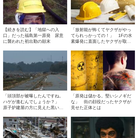
【続きを読む】「地獄への入
「放射能が怖くてヤクザがやっ
口」だった福島第一原発 尿意
てられっかっての！」 1Fの水
に襲われた初出勤の顛末
素爆発に直面したヤクザが取っ
た行動とは
「頭頂部が被曝したんですね。
「原発は儲かる。堅いシノギだ
ハゲが進むんでしょうか？」
な」 街の顔役だったヤクザが
原子炉建屋の方に見えた黒い煙
見せた正体とは
の正体とは