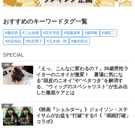
おすすめのキーワードタグ一覧
#藤田晋
#三山凌輝
#高市早苗
#後藤真希
#森岡毅
#城彰二
#内田有紀
#松田聖子
#玉木雄一郎
#亀和田武
SPECIAL
PR
「えっ、こんなに変わるの？」36歳男性ラ
イターのニオイが激変！ 夏場に気にな
る“頭皮のニオイ”や“ベタつき”を解消す
る、“ウィッグのスペシャリスト”が生み出
した徹底ケアとは
PR
《映画『シェルター』》ジェイソン・ステ
イサムがお盆を“打破”する!!《「眠眠打破」
コラボ》