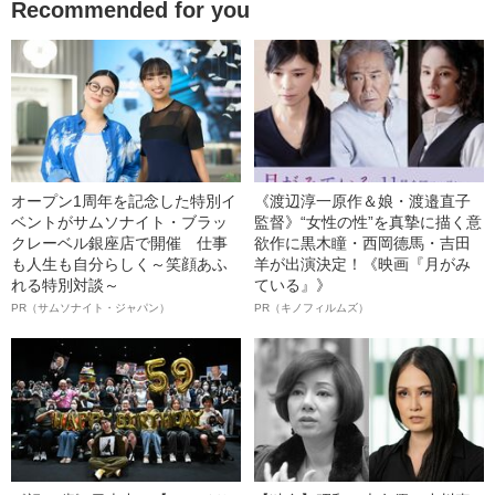
Recommended for you
オープン1周年を記念した特別イ
《渡辺淳一原作＆娘・渡邉直子
ベントがサムソナイト・ブラッ
監督》“女性の性”を真摯に描く意
クレーベル銀座店で開催 仕事
欲作に黒木瞳・西岡德馬・吉田
も人生も自分らしく～笑顔あふ
羊が出演決定！《映画『月がみ
れる特別対談～
ている』》
PR（サムソナイト・ジャパン）
PR（キノフィルムズ）