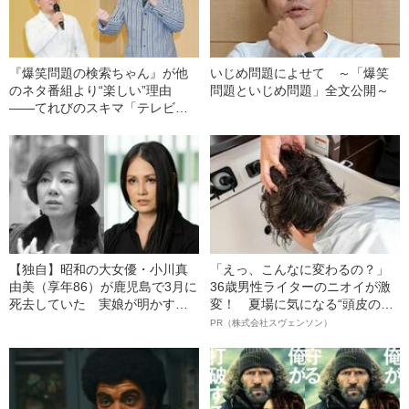
『爆笑問題の検索ちゃん』が他
いじめ問題によせて ～「爆笑
のネタ番組より“楽しい”理由
問題といじめ問題」全文公開～
――てれびのスキマ「テレビ健
康診断」
【独自】昭和の大女優・小川真
「えっ、こんなに変わるの？」
由美（享年86）が鹿児島で3月に
36歳男性ライターのニオイが激
死去していた 実娘が明かす
変！ 夏場に気になる“頭皮のニ
「毒母」の素顔と空白の晩年
オイ”や“ベタつき”を解消す
PR（株式会社スヴェンソン）
る、“ウィッグのスペシャリス
ト”が生み出した徹底ケアとは