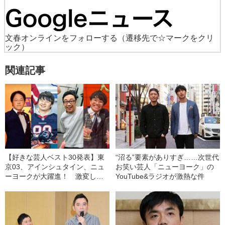
文春オンラインをフォローする
（遷移先で☆マークをクリ
ック）
関連記事
【好きな芸人ベスト30発表】東
“沼る”要素がありすぎ……次世代
京03、アインシュタイン、ニュ
お笑い芸人「ニューヨーク」の
ーヨークが大躍進！ 激変した
YouTube&ラジオが激熱な件
2020年の勢力図