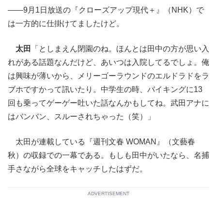
――9月1日放送の『クローズアップ現代＋』（NHK）で
は一方的に仕掛けてましたけど。
太田
「としまえん閉園のね。ほんとは田中の方が思い入
れがある話題なんだけど、あいつは入院してるでしょ。俺
は興味が薄いから、メリーゴーラウンドのエルドラドをラ
ブホですかって訊いたり。中学生の時、バイキングに13
回も乗ってゲーゲー吐いた話なんかもしてね。武田アナに
はバンバン、スルーされちゃった（笑）」
太田が連載している『週刊文春 WOMAN』（文藝春
秋）の収録での一幕である。もしも田中がいたなら、名捕
手さながら全球をキャッチしたはずだ。
ADVERTISEMENT