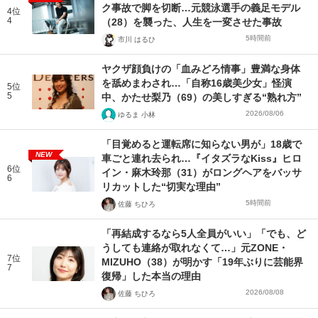
ク事故で脚を切断…元競泳選手の義足モデル
4位
4
（28）を襲った、人生を一変させた事故
5時間前
市川 はるひ
ヤクザ顔負けの「血みどろ情事」豊満な身体
を舐めまわされ…「自称16歳美少女」怪演
5位
5
中、かたせ梨乃（69）の美しすぎる“熟れ方”
2026/08/06
ゆるま 小林
「目覚めると運転席に知らない男が」18歳で
NEW
車ごと連れ去られ…『イタズラなKiss』ヒロ
6位
イン・麻木玲那（31）がロングヘアをバッサ
6
リカットした“切実な理由”
5時間前
佐藤 ちひろ
「再結成するなら5人全員がいい」「でも、ど
うしても連絡が取れなくて…」元ZONE・
7位
MIZUHO（38）が明かす「19年ぶりに芸能界
7
復帰」した本当の理由
2026/08/08
佐藤 ちひろ