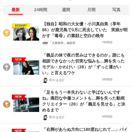
最新
24時間
週間
月間
写真
【独自】昭和の大女優・小川真由美（享年
SCOOP!
86）が鹿児島で3月に死去していた 実娘が明
かす「毒母」の素顔と空白の晩年
7時間前
「文藝春秋」編集部
「義足の体で夜の営みはできるのか」誰にも
NEW
相談できなかった切実な悩みも…脚を失った
モデル・かわけい（28）が「ずっと運がい
い」と言えるワケ
5時間前
市川 はるひ
「足をもう一本失わないと学ばないんです
NEW
ね」痛烈な中傷コメントも…脚を失った動画
クリエイター（28）が「義足を見せる」と決
めるまで
5時間前
市川 はるひ
「右脚があらぬ方向に180度ねじれて…」バイ
NEW