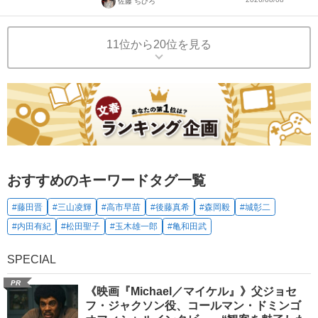
佐藤 ちひろ
11位から20位を見る
おすすめのキーワードタグ一覧
#藤田晋
#三山凌輝
#高市早苗
#後藤真希
#森岡毅
#城彰二
#内田有紀
#松田聖子
#玉木雄一郎
#亀和田武
SPECIAL
PR
《映画『Michael／マイケル』》父ジョセ
フ・ジャクソン役、コールマン・ドミンゴ