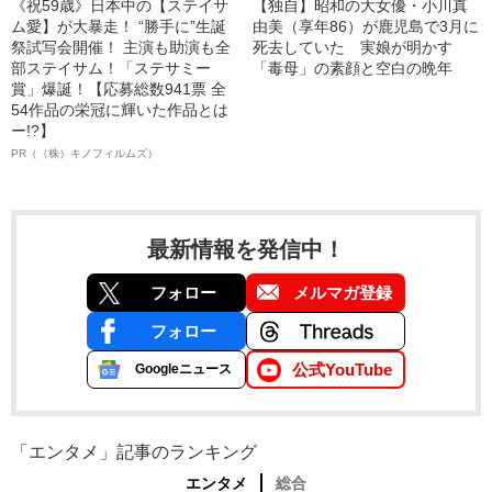
《祝59歳》日本中の【ステイサ
【独自】昭和の大女優・小川真
ム愛】が大暴走！ “勝手に”生誕
由美（享年86）が鹿児島で3月に
祭試写会開催！ 主演も助演も全
死去していた 実娘が明かす
部ステイサム！「ステサミー
「毒母」の素顔と空白の晩年
賞」爆誕！【応募総数941票 全
54作品の栄冠に輝いた作品とは
ー!?】
PR（（株）キノフィルムズ）
最新情報を発信中！
フォロー
メルマガ登録
フォロー
公式YouTube
Googleニュース
「エンタメ」記事のランキング
エンタメ
総合