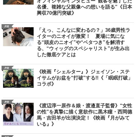
オフィシャルインタビュー“観客を魅了した
名優、複雑な父親像への想いを語る”《日本
興収70億円突破》
PR
「えっ、こんなに変わるの？」36歳男性ラ
イターのニオイが激変！ 夏場に気にな
る“頭皮のニオイ”や“ベタつき”を解消す
る、“ウィッグのスペシャリスト”が生み出
した徹底ケアとは
PR
《映画『シェルター』》ジェイソン・ステ
イサムがお盆を“打破”する!!《「眠眠打破」
コラボ》
PR
《渡辺淳一原作＆娘・渡邉直子監督》“女性
の性”を真摯に描く意欲作に黒木瞳・西岡德
馬・吉田羊が出演決定！《映画『月がみて
いる』》