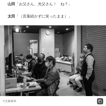
山田
「お父さん、光父さん！ ね？」
太田
「（言葉続かずに笑ったまま）」
©️文藝春秋