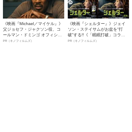
《映画『Michael／マイケル』》
《映画『シェルター』》ジェイ
父ジョセフ・ジャクソン役、コ
ソン・ステイサムがお盆を“打
ールマン・ドミンゴ オフィシャ
破”する!!《「眠眠打破」コラ
ルインタビュー“観客を魅了した
ボ》
PR（キノフィルムズ）
PR（キノフィルムズ）
名優、複雑な父親像への想いを
語る”《日本興収70億円突破》