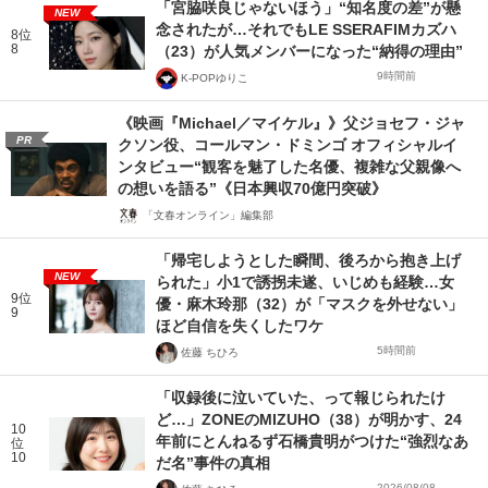
「宮脇咲良じゃないほう」“知名度の差”が懸
NEW
念されたが…それでもLE SSERAFIMカズハ
8位
8
（23）が人気メンバーになった“納得の理由”
9時間前
K-POPゆりこ
《映画『Michael／マイケル』》父ジョセフ・ジャ
PR
クソン役、コールマン・ドミンゴ オフィシャルイ
ンタビュー“観客を魅了した名優、複雑な父親像へ
の想いを語る”《日本興収70億円突破》
「文春オンライン」編集部
「帰宅しようとした瞬間、後ろから抱き上げ
NEW
られた」小1で誘拐未遂、いじめも経験…女
9位
優・麻木玲那（32）が「マスクを外せない」
9
ほど自信を失くしたワケ
5時間前
佐藤 ちひろ
「収録後に泣いていた、って報じられたけ
ど…」ZONEのMIZUHO（38）が明かす、24
10
年前にとんねるず石橋貴明がつけた“強烈なあ
位
10
だ名”事件の真相
2026/08/08