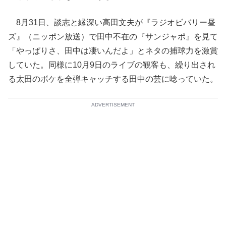
8月31日、談志と縁深い高田文夫が『ラジオビバリー昼
ズ』（ニッポン放送）で田中不在の『サンジャポ』を見て
「やっぱりさ、田中は凄いんだよ」とネタの捕球力を激賞
していた。同様に10月9日のライブの観客も、繰り出され
る太田のボケを全弾キャッチする田中の芸に唸っていた。
ADVERTISEMENT