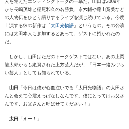
人を迎えたエンディングトークの一幕だ。山田は2009年
から長嶋茂雄と稲尾和久の名勝負、永六輔や藤山寛美など
の人物伝をひとり語りするライブを演じ続けている。今度
上演する彼の新作は「
太田光物語
」というもの。その公演
には太田本人も参加するとあって、ゲストに招かれたの
だ。
しかし、山田はただのトークゲストではない。あの上岡
龍太郎からも絶賛された上方芸人だが、「日本一絡みづら
い芸人」としても知られている。
山田
「今日は僕が心血注いでる『太田光物語』の太田さ
んと会えて心震えっぱなしなんです。僕にとってはお父さ
んです、お父さんと呼ばせてください！」
太田
「えー！」