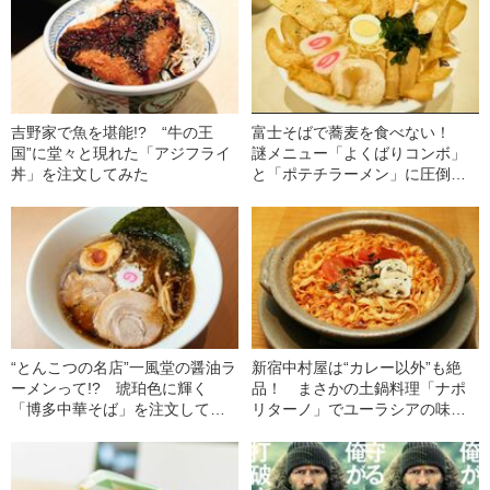
吉野家で魚を堪能!? “牛の王
富士そばで蕎麦を食べない！
国”に堂々と現れた「アジフライ
謎メニュー「よくばりコンボ」
丼」を注文してみた
と「ポテチラーメン」に圧倒さ
れた
“とんこつの名店”一風堂の醤油ラ
新宿中村屋は“カレー以外”も絶
ーメンって!? 琥珀色に輝く
品！ まさかの土鍋料理「ナポ
「博多中華そば」を注文してみ
リターノ」でユーラシアの味覚
た
を堪能した