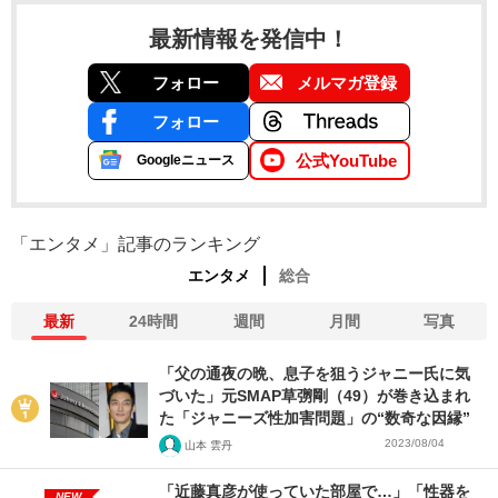
最新情報を発信中！
フォロー
メルマガ登録
フォロー
公式YouTube
Googleニュース
「エンタメ」記事のランキング
エンタメ
総合
最新
24時間
週間
月間
写真
「父の通夜の晩、息子を狙うジャニー氏に気
づいた」元SMAP草彅剛（49）が巻き込まれ
た「ジャニーズ性加害問題」の“数奇な因縁”
2023/08/04
山本 雲丹
「近藤真彦が使っていた部屋で…」「性器を
NEW