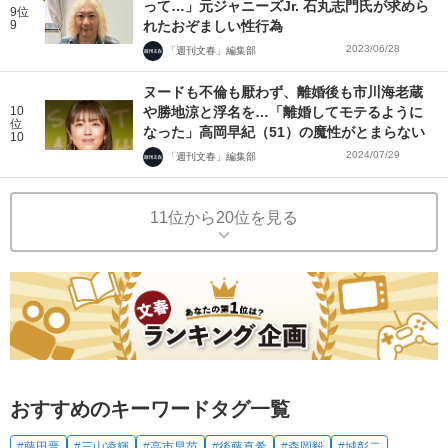
って…」元ジャニーズJr. 石丸志門氏が求めら
9位
9
れたおぞましい性行為
2023/06/28
「週刊文春」編集部
ヌードも不倫も厭わず、離婚後も市川海老蔵
10
や勝地涼と浮名を…「離婚してモテるように
位
なった」高岡早紀（51）の魔性がとまらない
10
2024/07/29
「週刊文春」編集部
11位から20位を見る
おすすめのキーワードタグ一覧
#藤田晋
#三山凌輝
#高市早苗
#後藤真希
#森岡毅
#城彰二