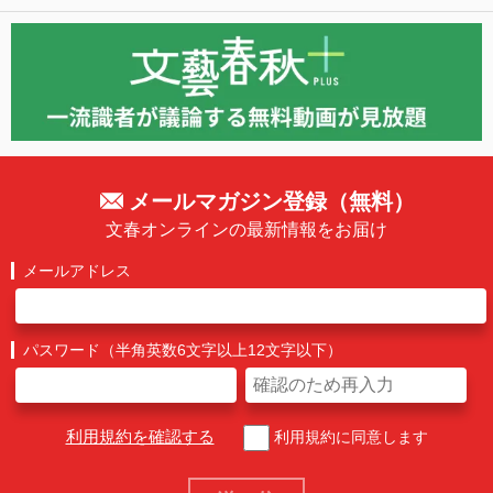
メールマガジン登録（無料）
文春オンラインの最新情報をお届け
メールアドレス
パスワード（半角英数6文字以上12文字以下）
利用規約を確認する
利用規約に同意します