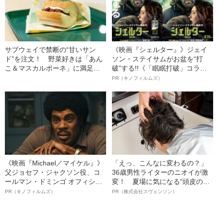
サブウェイで禁断の“甘いサン
《映画『シェルター』》ジェイ
ド”を注文！ 野菜好きは「あん
ソン・ステイサムがお盆を“打
こ＆マスカルポーネ」に満足で
破”する!!《「眠眠打破」コラ
きるか
ボ》
PR（キノフィルムズ）
《映画『Michael／マイケル』》
「えっ、こんなに変わるの？」
父ジョセフ・ジャクソン役、コ
36歳男性ライターのニオイが激
ールマン・ドミンゴ オフィシャ
変！ 夏場に気になる“頭皮のニ
ルインタビュー“観客を魅了した
オイ”や“ベタつき”を解消す
PR（キノフィルムズ）
PR（株式会社スヴェンソン）
名優、複雑な父親像への想いを
る、“ウィッグのスペシャリス
語る”《日本興収70億円突破》
ト”が生み出した徹底ケアとは