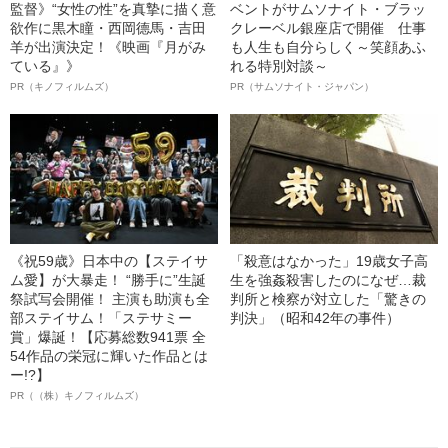
監督》“女性の性”を真摯に描く意
ベントがサムソナイト・ブラッ
欲作に黒木瞳・西岡德馬・吉田
クレーベル銀座店で開催 仕事
羊が出演決定！《映画『月がみ
も人生も自分らしく～笑顔あふ
ている』》
れる特別対談～
PR（キノフィルムズ）
PR（サムソナイト・ジャパン）
《祝59歳》日本中の【ステイサ
「殺意はなかった」19歳女子高
ム愛】が大暴走！ “勝手に”生誕
生を強姦殺害したのになぜ…裁
祭試写会開催！ 主演も助演も全
判所と検察が対立した「驚きの
部ステイサム！「ステサミー
判決」（昭和42年の事件）
賞」爆誕！【応募総数941票 全
54作品の栄冠に輝いた作品とは
ー!?】
PR（（株）キノフィルムズ）