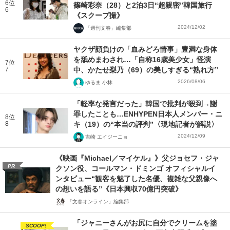
6位
篠崎彩奈（28）と2泊3日“超親密”韓国旅行
6
《スクープ撮》
2024/12/02
「週刊文春」編集部
ヤクザ顔負けの「血みどろ情事」豊満な身体
を舐めまわされ…「自称16歳美少女」怪演
7位
7
中、かたせ梨乃（69）の美しすぎる“熟れ方”
2026/08/06
ゆるま 小林
「軽率な発言だった」韓国で批判が殺到→謝
罪したことも…ENHYPEN日本人メンバー・ニ
8位
8
キ（19）の“本当の評判”〈現地記者が解説〉
2024/12/09
吉崎 エイジーニョ
《映画『Michael／マイケル』》父ジョセフ・ジャ
PR
クソン役、コールマン・ドミンゴ オフィシャルイ
ンタビュー“観客を魅了した名優、複雑な父親像へ
の想いを語る”《日本興収70億円突破》
「文春オンライン」編集部
「ジャニーさんがお尻に自分でクリームを塗
SCOOP!