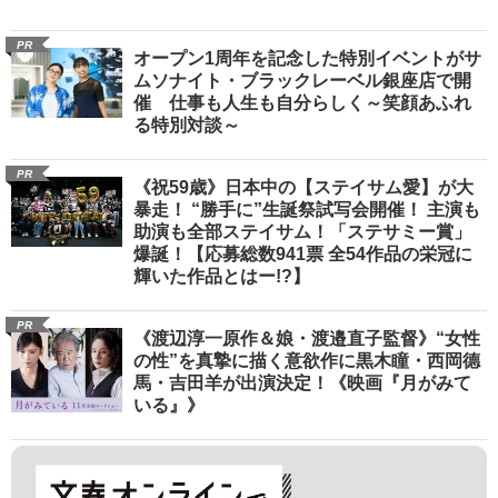
PR
オープン1周年を記念した特別イベントがサ
ムソナイト・ブラックレーベル銀座店で開
催 仕事も人生も自分らしく～笑顔あふれ
る特別対談～
PR
《祝59歳》日本中の【ステイサム愛】が大
暴走！ “勝手に”生誕祭試写会開催！ 主演も
助演も全部ステイサム！「ステサミー賞」
爆誕！【応募総数941票 全54作品の栄冠に
輝いた作品とはー!?】
PR
《渡辺淳一原作＆娘・渡邉直子監督》“女性
の性”を真摯に描く意欲作に黒木瞳・西岡德
馬・吉田羊が出演決定！《映画『月がみて
いる』》