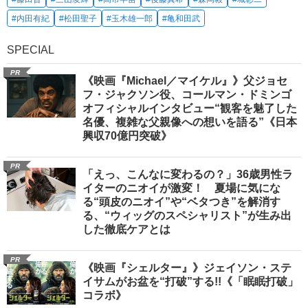
#内田有紀
#松田聖子
#玉木雄一郎
#亀和田武
SPECIAL
PR
《映画『Michael／マイケル』》父ジョセ
フ・ジャクソン役、コールマン・ドミンゴ
オフィシャルインタビュー“観客を魅了した
名優、複雑な父親像への想いを語る”《日本
興収70億円突破》
PR
「えっ、こんなに変わるの？」36歳男性ラ
イターのニオイが激変！ 夏場に気にな
る“頭皮のニオイ”や“ベタつき”を解消す
る、“ウィッグのスペシャリスト”が生み出
した徹底ケアとは
PR
《映画『シェルター』》ジェイソン・ステ
イサムがお盆を“打破”する!!《「眠眠打破」
コラボ》