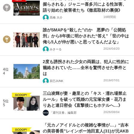
握らされる」ジャニー喜多川による性加害、
語り始めた被害者たち《徹底取材の裏側》
16時間前
髙橋 大介
誰がSMAPを“殺した”のか 悪夢の「公開処
刑」から8年後に明かされた“答え”「世の中は
俺ら5人が仲が悪いと思ってるんだよな」
2024/04/20
みきーる
2度も誘拐された少女の両親は、犯人に性的に
籠絡されていた……全米を驚愕させた事件と
4位
4
は
2019/07/01
辰巳JUNK
三山凌輝が妻・趣里との「キス・濡れ場禁止
SCOOP!
ルール」を破って既婚の元宝塚女優・花乃ま
5位
5
りあと連日密会《直撃後にもホテルへ…》
2026/08/04
「週刊文春」編集部
「元カノアイドルとの複雑な事情が…」“吉本
SCOOP!
の美容番長”レインボー池田直人(31)が元AKB