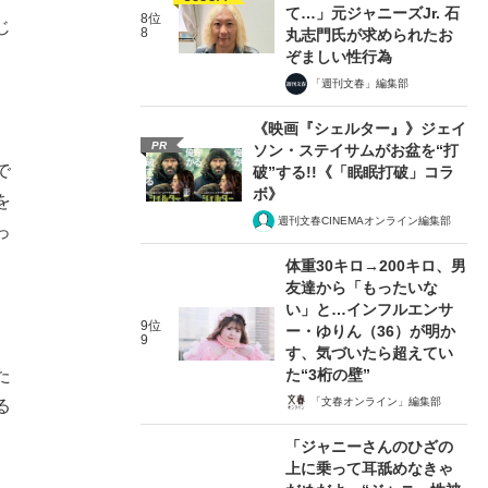
て…」元ジャニーズJr. 石
8位
じ
8
丸志門氏が求められたお
ぞましい性行為
「週刊文春」編集部
《映画『シェルター』》ジェイ
PR
ソン・ステイサムがお盆を“打
で
破”する!!《「眠眠打破」コラ
ボ》
を
週刊文春CINEMAオンライン編集部
っ
体重30キロ→200キロ、男
友達から「もったいな
い」と…インフルエンサ
9位
ー・ゆりん（36）が明か
9
す、気づいたら超えてい
た“3桁の壁”
た
「文春オンライン」編集部
る
「ジャニーさんのひざの
上に乗って耳舐めなきゃ