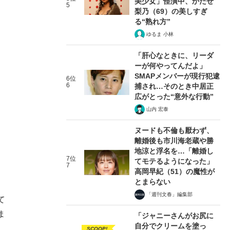
美少女」怪演中、かたせ
5
梨乃（69）の美しすぎ
る“熟れ方”
ゆるま 小林
「肝心なときに、リーダ
ーが何やってんだよ」
SMAPメンバーが現行犯逮
6位
6
捕され…そのとき中居正
広がとった“意外な行動”
山内 宏泰
ヌードも不倫も厭わず、
離婚後も市川海老蔵や勝
地涼と浮名を…「離婚し
7位
てモテるようになった」
7
高岡早紀（51）の魔性が
とまらない
「週刊文春」編集部
て
ま
「ジャニーさんがお尻に
自分でクリームを塗っ
SCOOP!