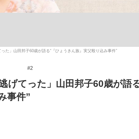
いまさら聞け
った」山田邦子60歳が語る“『ひょうきん族』実父殴り込み事件”
手が証言した“NPB聞...
「クマが悪者扱いされているの
#2
逃げてった」山田邦子60歳が語る
み事件”
もっと見る
カー日本代表・森保一監督...