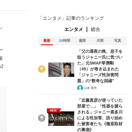
「エンタメ」記事のランキング
し
エンタメ
総合
最新
24時間
週間
月間
写真
ー
「父の通夜の晩、息子を
狙うジャニー氏に気づい
葉
た」元SMAP草彅剛
2
（49）が巻き込まれた
「ジャニーズ性加害問
題」の“数奇な因縁”
山本 雲丹
「近藤真彦が使っていた
部屋で…」「性器を握ら
NEW
される」ジャニー喜多川
による性加害、語り始め
た被害者たち《徹底取材
の裏側》