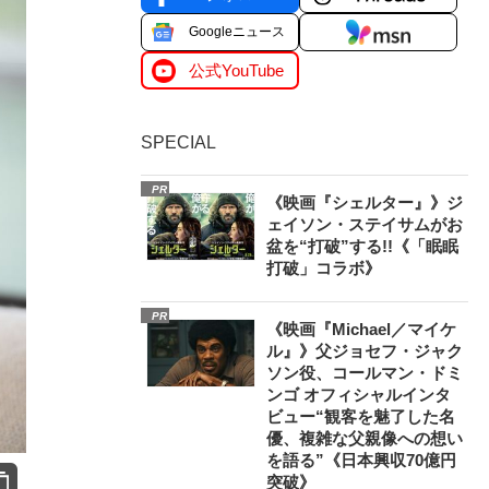
Googleニュース
公式YouTube
SPECIAL
PR
《映画『シェルター』》ジ
ェイソン・ステイサムがお
盆を“打破”する!!《「眠眠
打破」コラボ》
PR
《映画『Michael／マイケ
ル』》父ジョセフ・ジャク
ソン役、コールマン・ドミ
ンゴ オフィシャルインタ
ビュー“観客を魅了した名
優、複雑な父親像への想い
を語る”《日本興収70億円
突破》