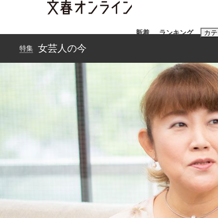
新着
ランキング
カテ
女芸人の今
特集
スクープ
ニュー
おすすめのキ
#藤田晋
#三
#玉木雄一郎
「90%は失敗する。でも…」本田圭佑が初め
終戦から81年