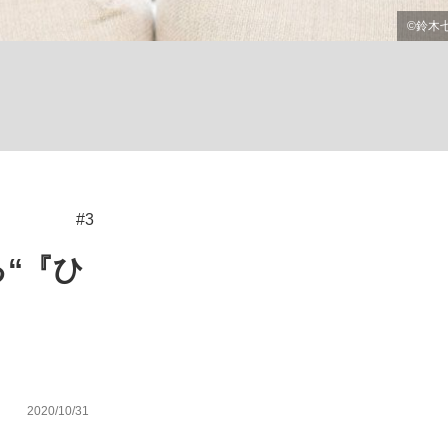
ない資産運用のすべて
が悲しい」『北の国から』倉本聰氏（91...
#3
“『ひ
2020/10/31