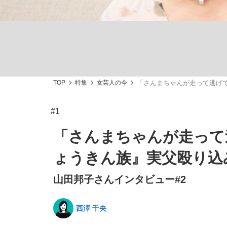
TOP
特集
女芸人の今
「さんまちゃんが走って逃げて
「敗因分析は一切聞かれなかった」侍ジャパン選
キングの誕生を、目撃せよ。
#1
「さんまちゃんが走って
ょうきん族』実父殴り込
the Style
山田邦子さんインタビュー#2
西澤 千央
「目標達成できなかったからと言って…」サッ