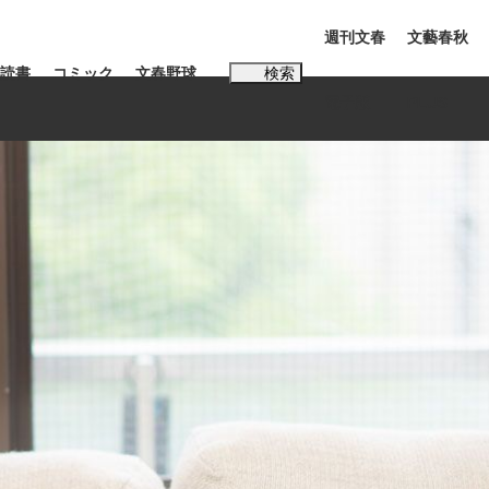
週刊文春
文藝春秋
読書
コミック
文春野球
検索
電子版
PLUS
インタビュー
読書
#松田聖子
む将棋
BC日本代表“敗戦”の真実 選手が明かす...