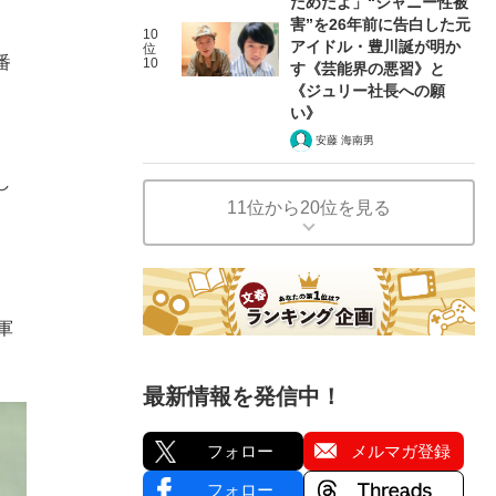
だめだよ」“ジャニー性被
害”を26年前に告白した元
10
アイドル・豊川誕が明か
位
番
10
す《芸能界の悪習》と
《ジュリー社長への願
、
い》
安藤 海南男
し
11位から20位を見る
軍
最新情報を発信中！
フォロー
メルマガ登録
フォロー