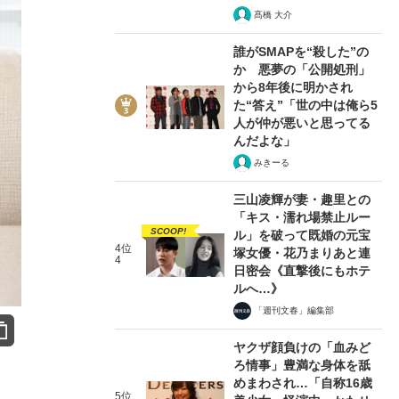
髙橋 大介
誰がSMAPを“殺した”の
か 悪夢の「公開処刑」
から8年後に明かされ
た“答え”「世の中は俺ら5
人が仲が悪いと思ってる
んだよな」
みきーる
三山凌輝が妻・趣里との
「キス・濡れ場禁止ルー
SCOOP!
ル」を破って既婚の元宝
4位
塚女優・花乃まりあと連
4
日密会《直撃後にもホテ
ルへ…》
「週刊文春」編集部
ヤクザ顔負けの「血みど
ろ情事」豊満な身体を舐
めまわされ…「自称16歳
5位