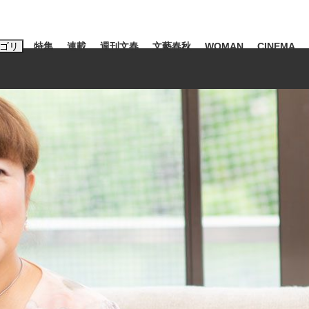
ゴリ
特集
連載
週刊文春
文藝春秋
WOMAN
CINEMA
キーワード入力
ス
エンタメ
ライフ
ビジネス
ーワードタグ一覧
山凌輝
#高市早苗
#後藤真希
#森岡毅
#城彰二
#内田有紀
観る将棋、読
#亀和田武
て明かした日本代表監督に...
「最悪の空気のまま解散」W