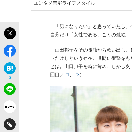
エンタメ
芸能
ライフスタイル
「「男になりたい」と思っていたし、
自分だけ「女性である」ことの孤独。
山田邦子をその孤独から救い出し、
トたけしという存在。世間に衝撃をも
とは。山田邦子を時に苛め、しかし奥
回目／
#1
、
#3
）
5