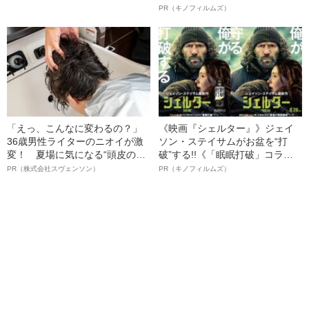
ルインタビュー“観客を魅了した
PR（キノフィルムズ）
名優、複雑な父親像への想いを
語る”《日本興収70億円突破》
「えっ、こんなに変わるの？」
《映画『シェルター』》ジェイ
36歳男性ライターのニオイが激
ソン・ステイサムがお盆を“打
変！ 夏場に気になる“頭皮のニ
破”する!!《「眠眠打破」コラ
オイ”や“ベタつき”を解消す
ボ》
PR（株式会社スヴェンソン）
PR（キノフィルムズ）
る、“ウィッグのスペシャリス
ト”が生み出した徹底ケアとは