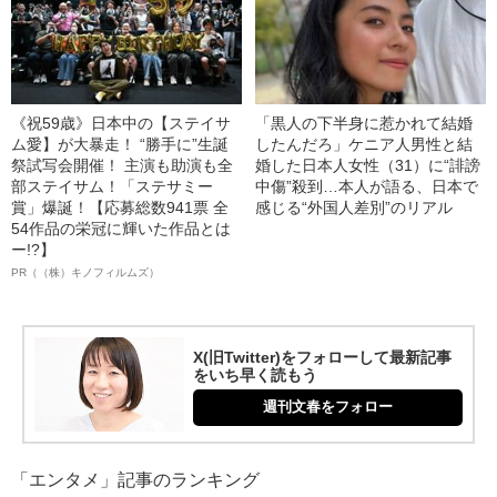
《祝59歳》日本中の【ステイサ
「黒人の下半身に惹かれて結婚
ム愛】が大暴走！ “勝手に”生誕
したんだろ」ケニア人男性と結
祭試写会開催！ 主演も助演も全
婚した日本人女性（31）に“誹謗
部ステイサム！「ステサミー
中傷”殺到…本人が語る、日本で
賞」爆誕！【応募総数941票 全
感じる“外国人差別”のリアル
54作品の栄冠に輝いた作品とは
ー!?】
PR（（株）キノフィルムズ）
X(旧Twitter)をフォローして最新記事
をいち早く読もう
週刊文春をフォロー
「エンタメ」記事のランキング