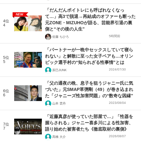
「だんだんボイトレにも呼ばれなくなっ
NEW
て…」高3で脱退→再結成のオファーも断った
4位
元ZONE・MIZUHOが語る、芸能界引退の裏
4
側と“その後の人生”
5時間前
佐藤 ちひろ
「パートナーが一晩中セックスしていて寝ら
れない」と解散に至った女子ペアも…オリン
5位
5
ピック選手村の“知られざる性事情”とは
2024/07/30
辰巳JUNK
「父の通夜の晩、息子を狙うジャニー氏に気
づいた」元SMAP草彅剛（49）が巻き込まれ
6位
6
た「ジャニーズ性加害問題」の“数奇な因縁”
2023/08/04
山本 雲丹
「近藤真彦が使っていた部屋で…」「性器を
握らされる」ジャニー喜多川による性加害、
7位
7
語り始めた被害者たち《徹底取材の裏側》
2026/08/07
髙橋 大介