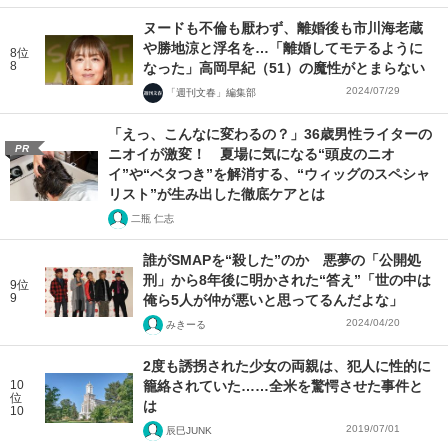
ヌードも不倫も厭わず、離婚後も市川海老蔵
や勝地涼と浮名を…「離婚してモテるように
8位
8
なった」高岡早紀（51）の魔性がとまらない
2024/07/29
「週刊文春」編集部
「えっ、こんなに変わるの？」36歳男性ライターの
PR
ニオイが激変！ 夏場に気になる“頭皮のニオ
イ”や“ベタつき”を解消する、“ウィッグのスペシャ
リスト”が生み出した徹底ケアとは
二瓶 仁志
誰がSMAPを“殺した”のか 悪夢の「公開処
刑」から8年後に明かされた“答え”「世の中は
9位
9
俺ら5人が仲が悪いと思ってるんだよな」
2024/04/20
みきーる
2度も誘拐された少女の両親は、犯人に性的に
10
籠絡されていた……全米を驚愕させた事件と
位
は
10
2019/07/01
辰巳JUNK