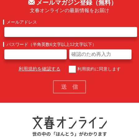
メールマガジン登録（無料）
文春オンラインの最新情報をお届け
メールアドレス
パスワード（半角英数6文字以上12文字以下）
利用規約を確認する
利用規約に同意します