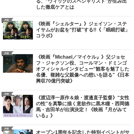
る、“ウィッグのスペシャリスト”が生み出
した徹底ケアとは
PR
《映画『シェルター』》ジェイソン・ステ
イサムがお盆を“打破”する!!《「眠眠打破」
コラボ》
PR
《映画『Michael／マイケル』》父ジョセ
フ・ジャクソン役、コールマン・ドミンゴ
オフィシャルインタビュー“観客を魅了した
名優、複雑な父親像への想いを語る”《日本
興収70億円突破》
PR
《渡辺淳一原作＆娘・渡邉直子監督》“女性
の性”を真摯に描く意欲作に黒木瞳・西岡德
馬・吉田羊が出演決定！《映画『月がみて
いる』》
PR
オープン1周年を記念した特別イベントがサ