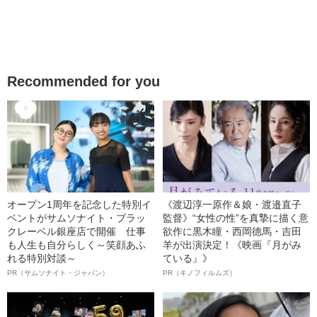
Recommended for you
オープン1周年を記念した特別イ
《渡辺淳一原作＆娘・渡邉直子
ベントがサムソナイト・ブラッ
監督》“女性の性”を真摯に描く意
クレーベル銀座店で開催 仕事
欲作に黒木瞳・西岡德馬・吉田
も人生も自分らしく～笑顔あふ
羊が出演決定！《映画『月がみ
れる特別対談～
ている』》
PR（サムソナイト・ジャパン）
PR（キノフィルムズ）