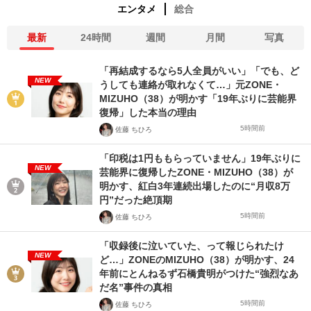
エンタメ
総合
最新
24時間
週間
月間
写真
「再結成するなら5人全員がいい」「でも、ど
NEW
うしても連絡が取れなくて…」元ZONE・
MIZUHO（38）が明かす「19年ぶりに芸能界
復帰」した本当の理由
5時間前
佐藤 ちひろ
「印税は1円ももらっていません」19年ぶりに
NEW
芸能界に復帰したZONE・MIZUHO（38）が
明かす、紅白3年連続出場したのに“月収8万
円”だった絶頂期
5時間前
佐藤 ちひろ
「収録後に泣いていた、って報じられたけ
NEW
ど…」ZONEのMIZUHO（38）が明かす、24
年前にとんねるず石橋貴明がつけた“強烈なあ
だ名”事件の真相
5時間前
佐藤 ちひろ