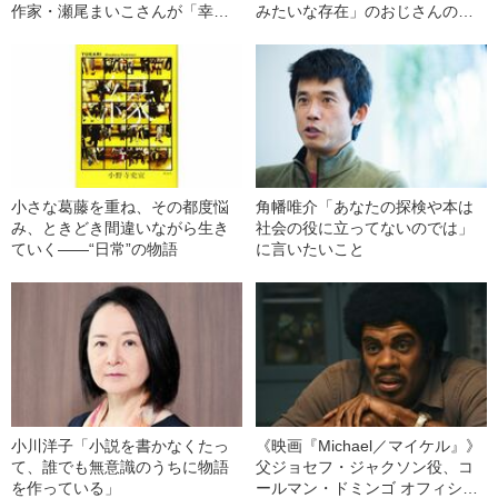
作家・瀬尾まいこさんが「幸せ
みたいな存在」のおじさんの話
な主人公」を描く理由
も
小さな葛藤を重ね、その都度悩
角幡唯介「あなたの探検や本は
み、ときどき間違いながら生き
社会の役に立ってないのでは」
ていく――“日常”の物語
に言いたいこと
小川洋子「小説を書かなくたっ
《映画『Michael／マイケル』》
て、誰でも無意識のうちに物語
父ジョセフ・ジャクソン役、コ
を作っている」
ールマン・ドミンゴ オフィシャ