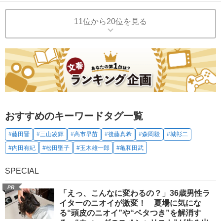
11位から20位を見る
おすすめのキーワードタグ一覧
#藤田晋
#三山凌輝
#高市早苗
#後藤真希
#森岡毅
#城彰二
#内田有紀
#松田聖子
#玉木雄一郎
#亀和田武
SPECIAL
PR
「えっ、こんなに変わるの？」36歳男性ラ
イターのニオイが激変！ 夏場に気にな
る“頭皮のニオイ”や“ベタつき”を解消す