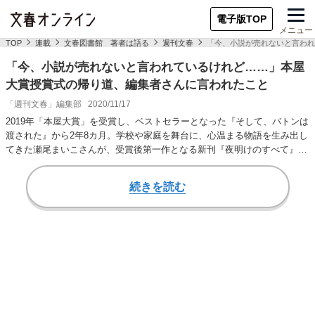
電子版TOP
メニュー
TOP
連載
文春図書館 著者は語る
週刊文春
「今、小説が売れないと言われ
「今、小説が売れないと言われているけれど……」本屋
大賞授賞式の帰り道、編集者さんに言われたこと
「週刊文春」編集部
2020/11/17
2019年「本屋大賞」を受賞し、ベストセラーとなった『そして、バトンは
渡された』から2年8カ月。学校や家庭を舞台に、心温まる物語を生み出し
てきた瀬尾まいこさんが、受賞後第一作となる新刊『夜明けのすべて』を
上梓した。…
続きを読む