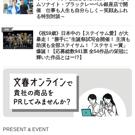
ムソナイト・ブラックレーベル銀座店で開
催 仕事も人生も自分らしく～笑顔あふれ
る特別対談～
PR
《祝59歳》日本中の【ステイサム愛】が大
暴走！ “勝手に”生誕祭試写会開催！ 主演も
助演も全部ステイサム！「ステサミー賞」
爆誕！【応募総数941票 全54作品の栄冠に
輝いた作品とはー!?】
PRESENT & EVENT