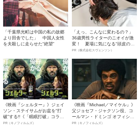
「千葉県光町は中国の私の故郷
「えっ、こんなに変わるの？」
より田舎でした」 中国人女性
36歳男性ライターのニオイが激
を夫殺しに走らせた“絶望”
変！ 夏場に気になる“頭皮のニ
オイ”や“ベタつき”を解消す
PR（株式会社スヴェンソン）
る、“ウィッグのスペシャリス
ト”が生み出した徹底ケアとは
《映画『シェルター』》ジェイ
《映画『Michael／マイケル』》
ソン・ステイサムがお盆を“打
父ジョセフ・ジャクソン役、コ
破”する!!《「眠眠打破」コラ
ールマン・ドミンゴ オフィシャ
ボ》
ルインタビュー“観客を魅了した
PR（キノフィルムズ）
PR（キノフィルムズ）
名優、複雑な父親像への想いを
語る”《日本興収70億円突破》