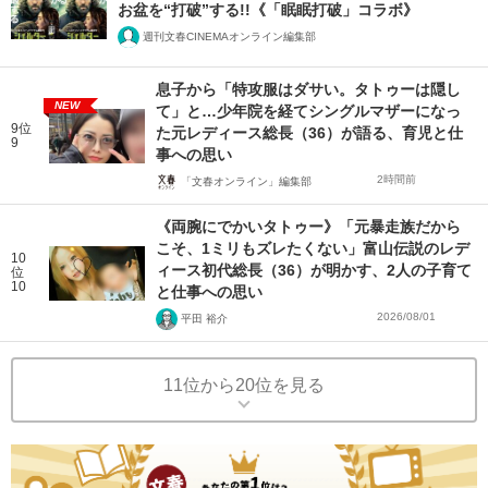
お盆を“打破”する!!《「眠眠打破」コラボ》
週刊文春CINEMAオンライン編集部
息子から「特攻服はダサい。タトゥーは隠し
NEW
て」と…少年院を経てシングルマザーになっ
9位
た元レディース総長（36）が語る、育児と仕
9
事への思い
2時間前
「文春オンライン」編集部
《両腕にでかいタトゥー》「元暴走族だから
こそ、1ミリもズレたくない」富山伝説のレデ
10
ィース初代総長（36）が明かす、2人の子育て
位
10
と仕事への思い
2026/08/01
平田 裕介
11位から20位を見る