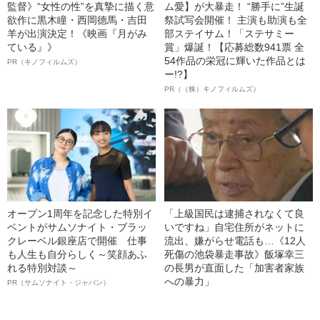
監督》“女性の性”を真摯に描く意
ム愛】が大暴走！ “勝手に”生誕
欲作に黒木瞳・西岡德馬・吉田
祭試写会開催！ 主演も助演も全
羊が出演決定！《映画『月がみ
部ステイサム！「ステサミー
ている』》
賞」爆誕！【応募総数941票 全
54作品の栄冠に輝いた作品とは
PR（キノフィルムズ）
ー!?】
PR（（株）キノフィルムズ）
オープン1周年を記念した特別イ
「上級国民は逮捕されなくて良
ベントがサムソナイト・ブラッ
いですね」自宅住所がネットに
クレーベル銀座店で開催 仕事
流出、嫌がらせ電話も…《12人
も人生も自分らしく～笑顔あふ
死傷の池袋暴走事故》飯塚幸三
れる特別対談～
の長男が直面した「加害者家族
への暴力」
PR（サムソナイト・ジャパン）