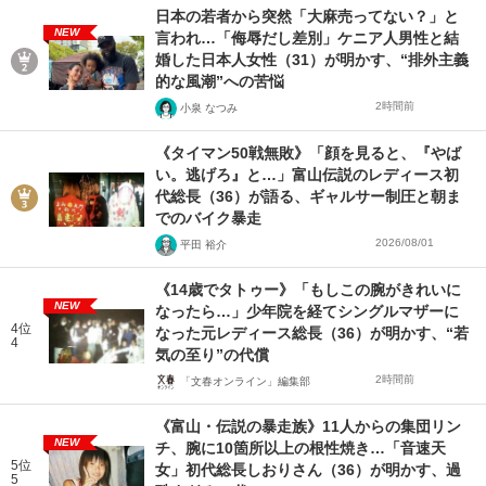
日本の若者から突然「大麻売ってない？」と
NEW
言われ…「侮辱だし差別」ケニア人男性と結
婚した日本人女性（31）が明かす、“排外主義
的な風潮”への苦悩
2時間前
小泉 なつみ
《タイマン50戦無敗》「顔を見ると、『やば
い。逃げろ』と…」富山伝説のレディース初
代総長（36）が語る、ギャルサー制圧と朝ま
でのバイク暴走
2026/08/01
平田 裕介
《14歳でタトゥー》「もしこの腕がきれいに
NEW
なったら…」少年院を経てシングルマザーに
4位
なった元レディース総長（36）が明かす、“若
4
気の至り”の代償
2時間前
「文春オンライン」編集部
《富山・伝説の暴走族》11人からの集団リン
NEW
チ、腕に10箇所以上の根性焼き…「音速天
5位
女」初代総長しおりさん（36）が明かす、過
5