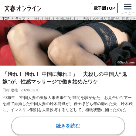
電子版TOP
メニュー
TOP
ライフ
「帰れ！ 帰れ！ 中国に帰れ！」 夫殺しの中国人“鬼嫁”が、性感マ
「帰れ！ 帰れ！ 中国に帰れ！」 夫殺しの中国人“鬼
嫁”が、性感マッサージで働き始めたワケ
田村 建雄
2020/12/10
2006年、“中国人妻の夫殺人未遂事件”が世間を騒がせた。お見合いツアー
を経て結婚した中国人妻の鈴木詩織が、親子ほども年の離れた夫、鈴木茂
に、インスリン製剤を大量投与するなどして、植物状態に陥ったのだ。夫
の目を盗ん…
続きを読む