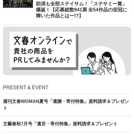
助演も全部ステイサム！「ステサミー賞」
爆誕！【応募総数941票 全54作品の栄冠に
輝いた作品とはー!?】
PRESENT & EVENT
週刊文春WOMAN夏号「遺贈・寄付特集」資料請求＆プレゼン
ト
文藝春秋7月号「遺言・寄付特集」資料請求＆プレゼント