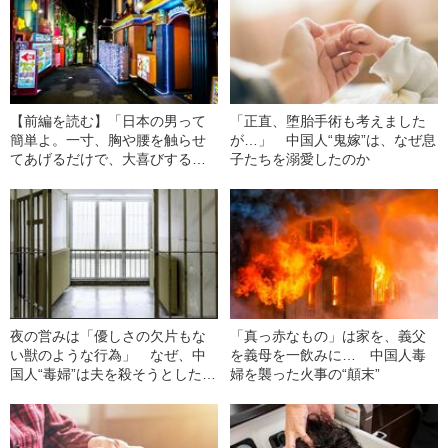
【前編を読む】「日本の男って
「正直、堕胎手術も考えました
簡単よ。一寸、胸や腰を触らせ
が…」 中国人“鬼嫁”は、なぜ息
てあげるだけで、大喜びする
子たちを溺愛したのか
の」 中国人毒婦は、本当に“夫
殺し”を依頼したのか
夜の営みは「優しさの欠片もな
「真っ赤なもの」は家を、義父
い獣のような行為」 なぜ、中
を義母を一飲みに… 中国人毒
国人“毒婦”は夫を殺そうとしたの
婦を襲った火事の“顛末”
か