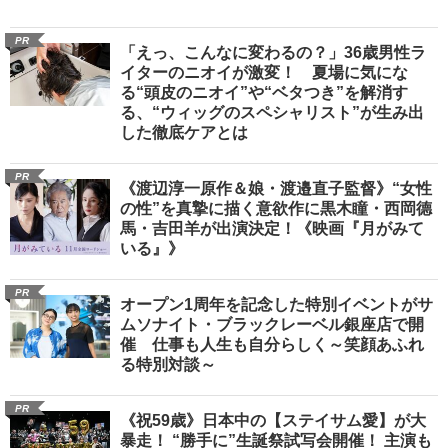
PR
「えっ、こんなに変わるの？」36歳男性ラ
イターのニオイが激変！ 夏場に気にな
る“頭皮のニオイ”や“ベタつき”を解消す
る、“ウィッグのスペシャリスト”が生み出
した徹底ケアとは
PR
《渡辺淳一原作＆娘・渡邉直子監督》“女性
の性”を真摯に描く意欲作に黒木瞳・西岡德
馬・吉田羊が出演決定！《映画『月がみて
いる』》
PR
オープン1周年を記念した特別イベントがサ
ムソナイト・ブラックレーベル銀座店で開
催 仕事も人生も自分らしく～笑顔あふれ
る特別対談～
PR
《祝59歳》日本中の【ステイサム愛】が大
暴走！ “勝手に”生誕祭試写会開催！ 主演も