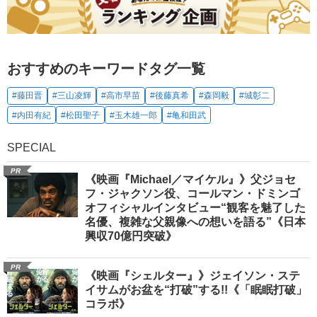
おすすめのキーワードタグ一覧
#藤田晋
#三山凌輝
#高市早苗
#後藤真希
#森岡毅
#城彰二
#内田有紀
#松田聖子
#玉木雄一郎
#亀和田武
SPECIAL
PR
《映画『Michael／マイケル』》父ジョセ
フ・ジャクソン役、コールマン・ドミンゴ
オフィシャルインタビュー“観客を魅了した
名優、複雑な父親像への想いを語る”《日本
興収70億円突破》
PR
《映画『シェルター』》ジェイソン・ステ
イサムがお盆を“打破”する!!《「眠眠打破」
コラボ》