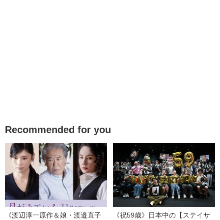
Recommended for you
《渡辺淳一原作＆娘・渡邉直子
《祝59歳》日本中の【ステイサ