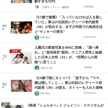
酷すぎる10代
19時間前
「文春オンライン」編集部
《17歳で逮捕》「入っていなければ人を殺し
ていた」富山の伝説的レディース初代総長
6位
（36）が告白する、女子少年院での独房生活
6
と“ヤンキーの更生”
2026/08/01
平田 裕介
入園式の家族写真をSNSに投稿→「国へ帰
NEW
れ」と“差別発言”殺到…ケニア人男性と結婚
7位
した日本人女性（31）が、“世間からの視
7
線”に思うこと
2時間前
小泉 なつみ
《14歳で指にタトゥー》「息子から『ママ、
腕は隠して』と…」富山伝説のレディース初
8位
8
代総長（36）が語る、タトゥーを入れた後悔
2026/08/01
平田 裕介
PR
《映画『シェルター』》ジェイソン・ステイサムが