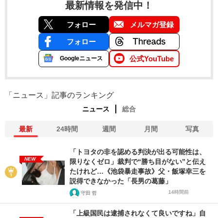
最新情報を発信中！
フォロー
メルマガ登録
フォロー
公式YouTube
Googleニュース
「ニュース」記事のランキング
ニュース
総合
最新
24時間
週間
月間
写真
「トヨタの非を認める判決が出る可能性は、
NEW
限りなくゼロ」裁判で“勝ち目がない”と伝え
たけれど…《池袋暴走事故》父・飯塚幸三を
説得できなかった「長男の葛藤」
14時間前
守田 哲
「上級国民は逮捕されなくて良いですね」自