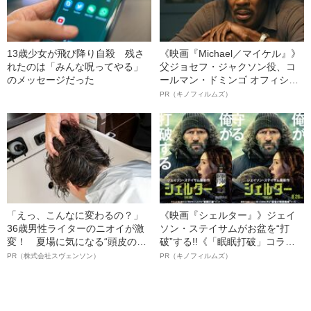
13歳少女が飛び降り自殺 残さ
《映画『Michael／マイケル』》
れたのは「みんな呪ってやる」
父ジョセフ・ジャクソン役、コ
のメッセージだった
ールマン・ドミンゴ オフィシャ
ルインタビュー“観客を魅了した
PR（キノフィルムズ）
名優、複雑な父親像への想いを
語る”《日本興収70億円突破》
「えっ、こんなに変わるの？」
《映画『シェルター』》ジェイ
36歳男性ライターのニオイが激
ソン・ステイサムがお盆を“打
変！ 夏場に気になる“頭皮のニ
破”する!!《「眠眠打破」コラ
オイ”や“ベタつき”を解消す
ボ》
PR（株式会社スヴェンソン）
PR（キノフィルムズ）
る、“ウィッグのスペシャリス
ト”が生み出した徹底ケアとは