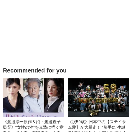
Recommended for you
《渡辺淳一原作＆娘・渡邉直子
《祝59歳》日本中の【ステイサ
監督》“女性の性”を真摯に描く意
ム愛】が大暴走！ “勝手に”生誕