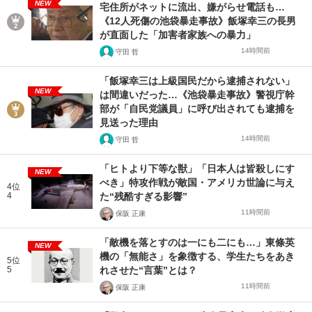
NEW
宅住所がネットに流出、嫌がらせ電話も…
《12人死傷の池袋暴走事故》飯塚幸三の長男
が直面した「加害者家族への暴力」
14時間前
守田 哲
「飯塚幸三は上級国民だから逮捕されない」
NEW
は間違いだった…《池袋暴走事故》警視庁幹
部が「自民党議員」に呼び出されても逮捕を
見送った理由
14時間前
守田 哲
「ヒトより下等な獣」「日本人は皆殺しにす
NEW
べき」特攻作戦が敵国・アメリカ世論に与え
4位
4
た“残酷すぎる影響”
11時間前
保阪 正康
「敵機を落とすのは一にも二にも…」東條英
NEW
機の「無能さ」を象徴する、学生たちをあき
5位
5
れさせた“言葉”とは？
11時間前
保阪 正康