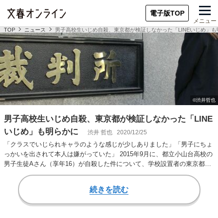
電子版TOP
メニュー
TOP
ニュース
男子高校生いじめ自殺、東京都が検証しなかった「LINEいじめ」も
男子高校生いじめ自殺、東京都が検証しなかった「LINE
いじめ」も明らかに
渋井 哲也
2020/12/25
「クラスでいじられキャラのような感じが少しありました」「男子にちょ
っかいを出されて本人は嫌がっていた」 2015年9月に、都立小山台高校の
男子生徒Aさん（享年16）が自殺した件について、学校設置者の東京都に
対して損害…
続きを読む