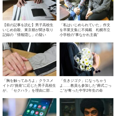
【前の記事を読む】男子高校生
「私はいじめられていた」作文
いじめ自殺、東京都が聞き取り
を卒業文集に不掲載 札幌市立
記録の「情報隠し」の疑い
小学校の“事なかれ主義”
「胸を触ってみろよ」クラスメ
「生きジゴク」になっちゃう
イトの“挑発”に応じた男子高校生
よ……教員も参加した“葬式ごっ
が、「セクハラ」を理由に部活
こ”が奪った中学2年生の命
禁止処分