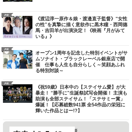
PR
《渡辺淳一原作＆娘・渡邉直子監督》“女性
の性”を真摯に描く意欲作に黒木瞳・西岡德
馬・吉田羊が出演決定！《映画『月がみて
いる』》
PR
オープン1周年を記念した特別イベントがサ
ムソナイト・ブラックレーベル銀座店で開
催 仕事も人生も自分らしく～笑顔あふれ
る特別対談～
PR
《祝59歳》日本中の【ステイサム愛】が大
暴走！ “勝手に”生誕祭試写会開催！ 主演も
助演も全部ステイサム！「ステサミー賞」
爆誕！【応募総数941票 全54作品の栄冠に
輝いた作品とはー!?】