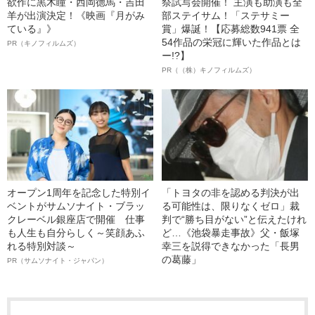
欲作に黒木瞳・西岡德馬・吉田
祭試写会開催！ 主演も助演も全
羊が出演決定！《映画『月がみ
部ステイサム！「ステサミー
ている』》
賞」爆誕！【応募総数941票 全
54作品の栄冠に輝いた作品とは
PR（キノフィルムズ）
ー!?】
PR（（株）キノフィルムズ）
オープン1周年を記念した特別イ
「トヨタの非を認める判決が出
ベントがサムソナイト・ブラッ
る可能性は、限りなくゼロ」裁
クレーベル銀座店で開催 仕事
判で“勝ち目がない”と伝えたけれ
も人生も自分らしく～笑顔あふ
ど…《池袋暴走事故》父・飯塚
れる特別対談～
幸三を説得できなかった「長男
の葛藤」
PR（サムソナイト・ジャパン）