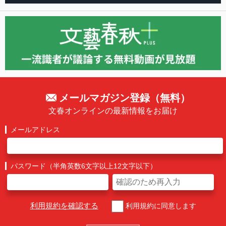
メールマガジン登録（無料）
文春オンラインの最新情報をお届け
メールアドレス
パスワード（半角英数6文字以上12文字以下）
利用規約を確認する
利用規約に同意します