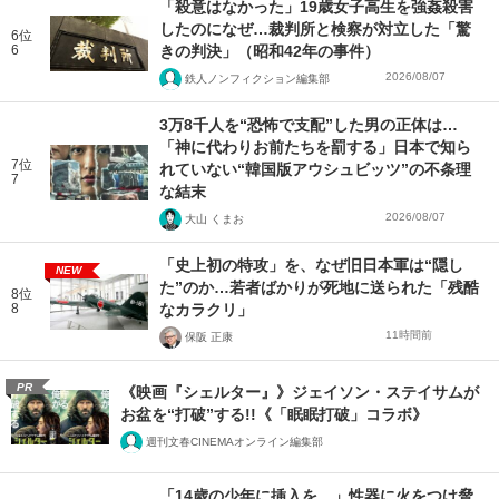
「殺意はなかった」19歳女子高生を強姦殺害
したのになぜ…裁判所と検察が対立した「驚
6位
6
きの判決」（昭和42年の事件）
2026/08/07
鉄人ノンフィクション編集部
3万8千人を“恐怖で支配”した男の正体は…
「神に代わりお前たちを罰する」日本で知ら
7位
れていない“韓国版アウシュビッツ”の不条理
7
な結末
2026/08/07
大山 くまお
「史上初の特攻」を、なぜ旧日本軍は“隠し
NEW
た”のか…若者ばかりが死地に送られた「残酷
8位
8
なカラクリ」
11時間前
保阪 正康
PR
《映画『シェルター』》ジェイソン・ステイサムが
お盆を“打破”する!!《「眠眠打破」コラボ》
週刊文春CINEMAオンライン編集部
「14歳の少年に挿入を…」性器に火をつけ脅