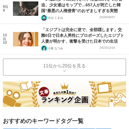
迫、少女達はモップで…657人が死亡した韓
9位
9
国“最悪の人権侵害”のおぞましすぎる実態
2026/08/07
大山 くまお
「エジプトは完全に逆で、全部隠します」交
10
際0日で日本人男性にプロポーズしたエジプト
位
人妻が明かす、衝撃を受けた日本での生活
10
2023/12/16
小泉 なつみ
11位から20位を見る
おすすめのキーワードタグ一覧