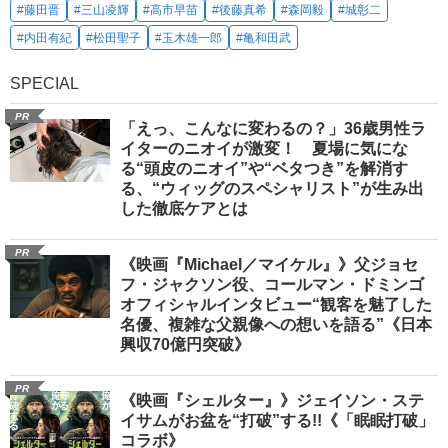
#藤田晋
#三山凌輝
#高市早苗
#後藤真希
#森岡毅
#城彰二
#内田有紀
#松田聖子
#玉木雄一郎
#亀和田武
SPECIAL
PR
「えっ、こんなに変わるの？」36歳男性ラ
イターのニオイが激変！ 夏場に気にな
る“頭皮のニオイ”や“ベタつき”を解消す
る、“ウィッグのスペシャリスト”が生み出
した徹底ケアとは
PR
《映画『Michael／マイケル』》父ジョセ
フ・ジャクソン役、コールマン・ドミンゴ
オフィシャルインタビュー“観客を魅了した
名優、複雑な父親像への想いを語る”《日本
興収70億円突破》
PR
《映画『シェルター』》ジェイソン・ステ
イサムがお盆を“打破”する!!《「眠眠打破」
コラボ》