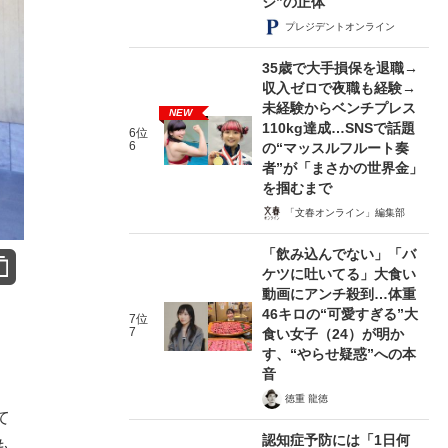
シ”の正体
プレジデントオンライン
35歳で大手損保を退職→
収入ゼロで夜職も経験→
未経験からベンチプレス
NEW
110kg達成…SNSで話題
6位
6
の“マッスルフルート奏
者”が「まさかの世界金」
を掴むまで
「文春オンライン」編集部
「飲み込んでない」「バ
ケツに吐いてる」大食い
動画にアンチ殺到…体重
46キロの“可愛すぎる”大
7位
7
食い女子（24）が明か
す、“やらせ疑惑”への本
音
徳重 龍徳
て
認知症予防には「1日何
も