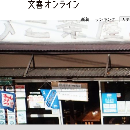
新着
ランキング
カテ
スクープ
ニュー
おすすめのキ
#藤田晋
#三
#玉木雄一郎
「90%は失敗する。でも…」本田圭佑が初め
終戦から81年