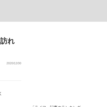
ない資産運用のすべて
も訪れ
が悲しい」『北の国から』倉本聰氏（91...
2020/12/30
く