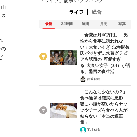
「ライフ」記事のランキング
る山
ライフ
総合
トを
最新
24時間
週間
月間
写真
「食費は月40万円」「男
れ
性から食事に誘われな
い」大食いすぎて2年間彼
者の
氏ができず…水着グラビ
ど
アも話題の“可愛すぎ
る”大食い女子（24）が語
る、驚愕の食生活
徳重 龍徳
「こんなに少ないの？」
食べ過ぎは確実に悪影
響…小腹が空いたらナッ
ツやチーズを食べる人が
知らない「本当の適正
量」
下村 健寿