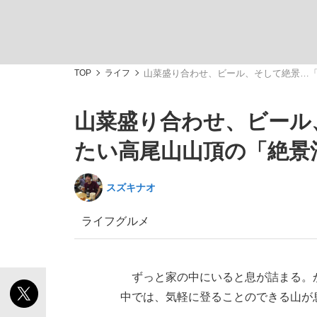
TOP
ライフ
山菜盛り合わせ、ビール、そして絶景…
山菜盛り合わせ、ビール
「敗因分析は一切聞かれなかった」侍ジャパン選
キングの誕生を、目撃せよ。
たい高尾山山頂の「絶景
スズキナオ
ライフ
グルメ
the Style
ずっと家の中にいると息が詰まる。
中では、気軽に登ることのできる山が
「目標達成できなかったからと言って…」サッ