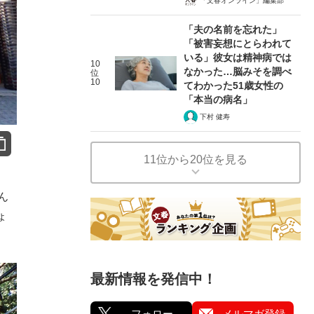
「文春オンライン」編集部
「夫の名前を忘れた」
「被害妄想にとらわれて
いる」彼女は精神病では
10
なかった…脳みそを調べ
位
10
てわかった51歳女性の
「本当の病名」
下村 健寿
11位から20位を見る
ん
ょ
最新情報を発信中！
フォロー
メルマガ登録