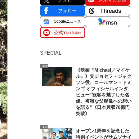
フォロー
Googleニュース
公式YouTube
SPECIAL
PR
《映画『Michael／マイケ
ル』》父ジョセフ・ジャク
ソン役、コールマン・ドミ
ンゴ オフィシャルインタ
ビュー“観客を魅了した名
優、複雑な父親像への想い
を語る”《日本興収70億円
突破》
PR
オープン1周年を記念した
特別イベントがサムソナイ