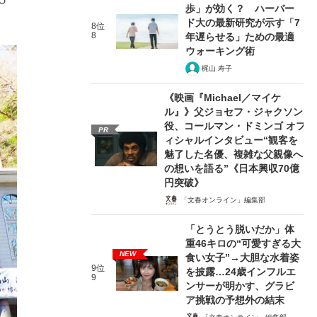
歩」が効く？ ハーバー
ド大の最新研究が示す「7
8位
8
年遅らせる」ための最適
ウォーキング術
梶山 寿子
《映画『Michael／マイケ
ル』》父ジョセフ・ジャクソン
役、コールマン・ドミンゴ オフ
PR
ィシャルインタビュー“観客を
魅了した名優、複雑な父親像へ
の想いを語る”《日本興収70億
円突破》
「文春オンライン」編集部
「とうとう脱いだか」体
重46キロの“可愛すぎる大
NEW
食い女子”→大胆な水着姿
9位
を披露…24歳インフルエ
9
ンサーが明かす、グラビ
ア挑戦の予想外の結末