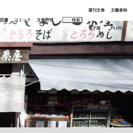
週刊文春
文藝春秋
読書
コミック
文春野球
検索
電子版
PLUS
インタビュー
読書
#松田聖子
む将棋
BC日本代表“敗戦”の真実 選手が明かす...