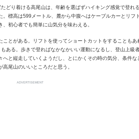
たどり着ける高尾山は、年齢を選ばずハイキング感覚で登れ
もっと見る
た。標高は599メートル、麓から中腹へはケーブルカーとリフ
き、初心者でも簡単に山気分を味わえる。
たことがある。リフトを使ってショートカットをすることもあ
ともある。歩きで登ればなかなかいい運動になるし、登山上級
々へと縦走していくようだし、とにかくその時の気分、条件な
が高尾山のいいところだと思う。
ADVERTISEMENT