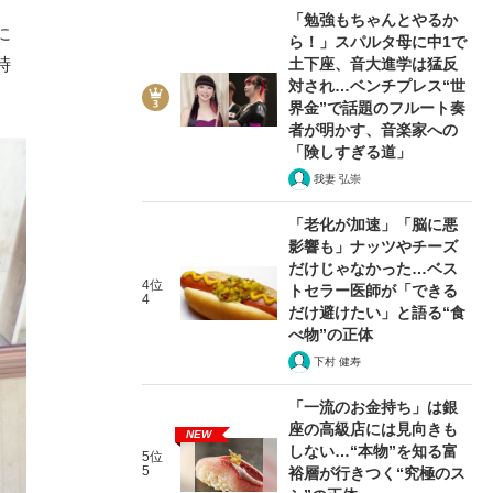
「勉強もちゃんとやるか
に
ら！」スパルタ母に中1で
土下座、音大進学は猛反
時
対され…ベンチプレス“世
界金”で話題のフルート奏
者が明かす、音楽家への
「険しすぎる道」
我妻 弘崇
「老化が加速」「脳に悪
影響も」ナッツやチーズ
だけじゃなかった…ベス
4位
トセラー医師が「できる
4
だけ避けたい」と語る“食
べ物”の正体
下村 健寿
「一流のお金持ち」は銀
座の高級店には見向きも
NEW
しない…“本物”を知る富
5位
5
裕層が行きつく“究極のス