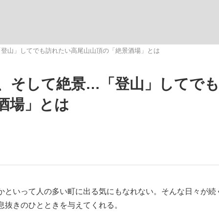
いまさら聞け
「登山」してでも訪れたい高尾山山頂の「絶景酒場」とは
、そして絶景…「登山」してで
手が証言した“NPB聞...
「クマが悪者扱いされているの
酒場」とは
もっと見る
かといって人の多い町に出る気にもなれない。そんな日々が続
息抜きのひとときを与えてくれる。
カー日本代表・森保一監督...