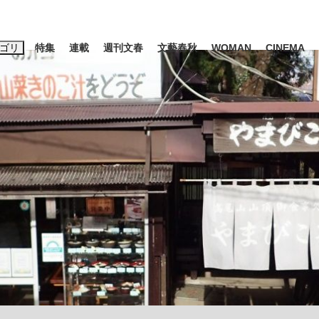
ゴリ
特集
連載
週刊文春
文藝春秋
WOMAN
CINEMA
キーワード入力
ス
エンタメ
ライフ
ビジネス
ーワードタグ一覧
山凌輝
#高市早苗
#後藤真希
#森岡毅
#城彰二
#内田有紀
観る将棋、読
#池上彰
て明かした日本代表監督に...
「最悪の空気のまま解散」W