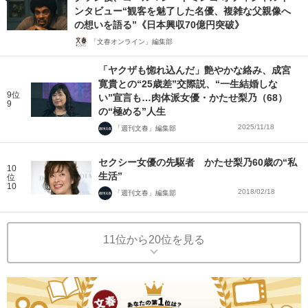
ンタビュー“観客を魅了した名優、複雑な父親像へ
の想いを語る”《日本興収70億円突破》
「文春オンライン」編集部
「ヤクザも惚れ込んだ」艶やかな絡み、成宮
寛貴との“25歳差”交際説、“一生結婚しな
9位
い”宣言も…肉体派女優・かたせ梨乃（68）
9
の“極める”人生
2025/11/18
「週刊文春」編集部
セクシー女優の先駆者 かたせ梨乃60歳の“私
10
生活”
位
10
2018/02/18
「週刊文春」編集部
11位から20位を見る