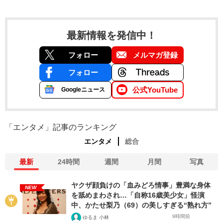
最新情報を発信中！
フォロー
メルマガ登録
フォロー
公式YouTube
Googleニュース
「エンタメ」記事のランキング
エンタメ
総合
最新
24時間
週間
月間
写真
ヤクザ顔負けの「血みどろ情事」豊満な身体
NEW
を舐めまわされ…「自称16歳美少女」怪演
中、かたせ梨乃（69）の美しすぎる“熟れ方”
9時間前
ゆるま 小林