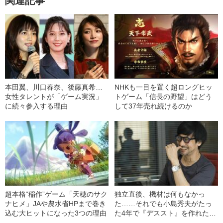
関連記事
本田翼、川口春奈、後藤真希…
NHKも一目を置く超ロングヒッ
女性タレントが「ゲーム実況」
トゲーム「信長の野望」はどう
に続々参入する理由
して37年売れ続けるのか
超本格“稲作”ゲーム「天穂のサク
独立直後、機材は何もなかっ
ナヒメ」JAや農水省HPまで巻き
た……それでも小島秀夫がたっ
込む大ヒットになった3つの理由
た4年で『デススト』を作れた理
由