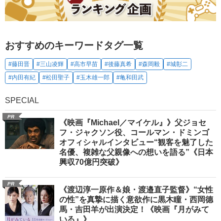
おすすめのキーワードタグ一覧
#藤田晋
#三山凌輝
#高市早苗
#後藤真希
#森岡毅
#城彰二
#内田有紀
#松田聖子
#玉木雄一郎
#亀和田武
SPECIAL
PR
《映画『Michael／マイケル』》父ジョセ
フ・ジャクソン役、コールマン・ドミンゴ
オフィシャルインタビュー“観客を魅了した
名優、複雑な父親像への想いを語る”《日本
興収70億円突破》
PR
《渡辺淳一原作＆娘・渡邉直子監督》“女性
の性”を真摯に描く意欲作に黒木瞳・西岡德
馬・吉田羊が出演決定！《映画『月がみて
いる』》