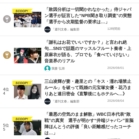
「敗因分析は一切聞かれなかった」侍ジャパ
SCOOP!
ン選手が証言した“NPB聞き取り調査”の実態
「選手から次期監督の要求は…」
12時間前
「週刊文春」編集部
「謝礼はお花でいいですか？」と言われ絶
句…SNSで話題のマッスルフルート奏者・上
原麻衣が語る、プロでも「食べていけない」
音楽界のリアル
2026/08/01
我妻 弘崇
三山凌輝が妻・趣里との「キス・濡れ場禁止
SCOOP!
ルール」を破って既婚の元宝塚女優・花乃ま
4位
4
りあと連日密会《直撃後にもホテルへ…》
2026/08/04
「週刊文春」編集部
「最悪の空気のまま解散」WBC日本代表“敗
SCOOP!
戦”の真実 選手が明かす“井端ジャパン”首脳
5位
陣ほんとうの評価「良い距離感だったコーチ
5
は…」