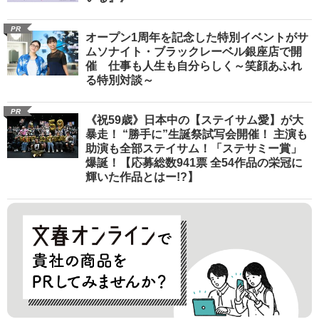
PR
オープン1周年を記念した特別イベントがサ
ムソナイト・ブラックレーベル銀座店で開
催 仕事も人生も自分らしく～笑顔あふれ
る特別対談～
PR
《祝59歳》日本中の【ステイサム愛】が大
暴走！ “勝手に”生誕祭試写会開催！ 主演も
助演も全部ステイサム！「ステサミー賞」
爆誕！【応募総数941票 全54作品の栄冠に
輝いた作品とはー!?】