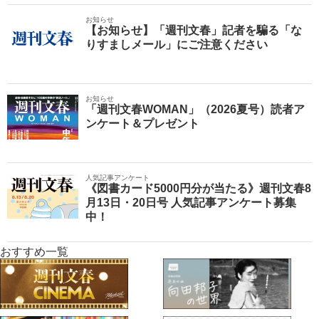
お知らせ
【お知らせ】「週刊文春」記者を騙る「な
りすましメール」にご注意ください
お知らせ
「週刊文春WOMAN」（2026夏号）読者ア
ンケート＆プレゼント
人気記事アンケート
《図書カード5000円分が当たる》週刊文春8
月13日・20日号 人気記事アンケート募集
中！
おすすめ一覧