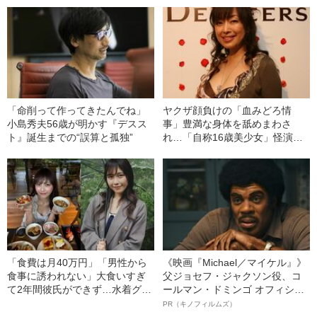
「命削って作ってきたんでね」
ヤクザ顔負けの「血みどろ情
小島秀夫56歳が明かす『デスス
事」豊満な身体を舐めまわさ
ト』誕生までの“誤算と孤独”
れ…「自称16歳美少女」怪演
中、かたせ梨乃（69）の美しす
ぎる“熟れ方”
「食費は月40万円」「男性から
《映画『Michael／マイケル』》
食事に誘われない」大食いすぎ
父ジョセフ・ジャクソン役、コ
て2年間彼氏ができず…水着グラ
ールマン・ドミンゴ オフィシャ
ビアも話題の“可愛すぎる”大食い
ルインタビュー“観客を魅了した
PR（キノフィルムズ）
女子（24）が語る、驚愕の食生
名優、複雑な父親像への想いを