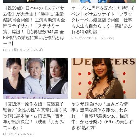
《祝59歳》日本中の【ステイサ
オープン1周年を記念した特別イ
ム愛】が大暴走！ “勝手に”生誕
ベントがサムソナイト・ブラッ
祭試写会開催！ 主演も助演も全
クレーベル銀座店で開催 仕事
部ステイサム！「ステサミー
も人生も自分らしく～笑顔あふ
賞」爆誕！【応募総数941票 全
れる特別対談～
54作品の栄冠に輝いた作品とは
PR（サムソナイト・ジャパン）
ー!?】
PR（（株）キノフィルムズ）
《渡辺淳一原作＆娘・渡邉直子
ヤクザ顔負けの「血みどろ情
監督》“女性の性”を真摯に描く意
事」豊満な身体を舐めまわさ
欲作に黒木瞳・西岡德馬・吉田
れ…「自称16歳美少女」怪演
羊が出演決定！《映画『月がみ
中、かたせ梨乃（69）の美しす
ている』》
ぎる“熟れ方”
PR（キノフィルムズ）