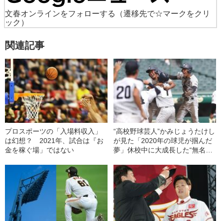
文春オンラインをフォローする
（遷移先で☆マークをクリ
ック）
関連記事
プロスポーツの「入場料収入」
“高校野球芸人”かみじょうたけし
は幻想？ 2021年、試合は『お
が見た「2020年の球児が掴んだ
金を稼ぐ場」ではない
夢」休校中に大成長した“無名投
手”も…