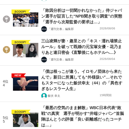
「敗因分析は一切聞かれなかった」侍ジャパ
SCOOP!
ン選手が証言した“NPB聞き取り調査”の実態
「選手から次期監督の要求は…」
2026/08/06
「週刊文春」編集部
三山凌輝が妻・趣里との「キス・濡れ場禁止
SCOOP!
ルール」を破って既婚の元宝塚女優・花乃ま
りあと連日密会《直撃後にもホテルへ…》
2026/08/04
「週刊文春」編集部
「僕は根っこが違う。イロモノ団体から来た
NEW
んで」新日に所属しても“外様扱い”…それで
4位
もスターになった飯伏幸太（44）の「異色す
4
ぎるレスラー人生」
15時間前
飯伏 幸太
「最悪の空気のまま解散」WBC日本代表“敗
SCOOP!
戦”の真実 選手が明かす“井端ジャパン”首脳
5位
陣ほんとうの評価「良い距離感だったコーチ
5
は…」