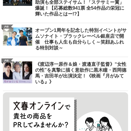
助演も全部ステイサム！「ステサミー賞」
爆誕！【応募総数941票 全54作品の栄冠に
輝いた作品とはー!?】
PR
オープン1周年を記念した特別イベントがサ
ムソナイト・ブラックレーベル銀座店で開
催 仕事も人生も自分らしく～笑顔あふれ
る特別対談～
PR
《渡辺淳一原作＆娘・渡邉直子監督》“女性
の性”を真摯に描く意欲作に黒木瞳・西岡德
馬・吉田羊が出演決定！《映画『月がみて
いる』》