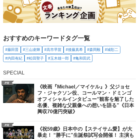
おすすめのキーワードタグ一覧
#藤田晋
#三山凌輝
#高市早苗
#後藤真希
#森岡毅
#城彰二
#内田有紀
#松田聖子
#玉木雄一郎
#亀和田武
SPECIAL
PR
《映画『Michael／マイケル』》父ジョセ
フ・ジャクソン役、コールマン・ドミンゴ
オフィシャルインタビュー“観客を魅了した
名優、複雑な父親像への想いを語る”《日本
興収70億円突破》
PR
《祝59歳》日本中の【ステイサム愛】が大
暴走！ “勝手に”生誕祭試写会開催！ 主演も