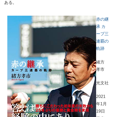
ある。
赤の継
承 カ
ープ三
連覇の
軌跡
緒方
孝市
光文社
2021
年1月
19日