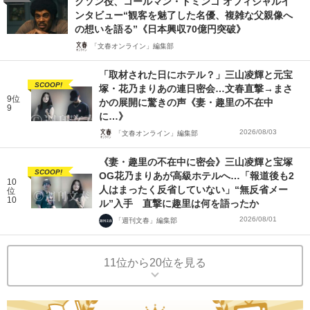
クソン役、コールマン・ドミンゴ オフィシャルイ
ンタビュー“観客を魅了した名優、複雑な父親像へ
の想いを語る”《日本興収70億円突破》
「文春オンライン」編集部
「取材された日にホテル？」三山凌輝と元宝
SCOOP!
塚・花乃まりあの連日密会…文春直撃→まさ
9位
かの展開に驚きの声《妻・趣里の不在中
9
に…》
2026/08/03
「文春オンライン」編集部
《妻・趣里の不在中に密会》三山凌輝と宝塚
SCOOP!
OG花乃まりあが高級ホテルへ…「報道後も2
10
人はまったく反省していない」“無反省メー
位
10
ル”入手 直撃に趣里は何を語ったか
2026/08/01
「週刊文春」編集部
11位から20位を見る