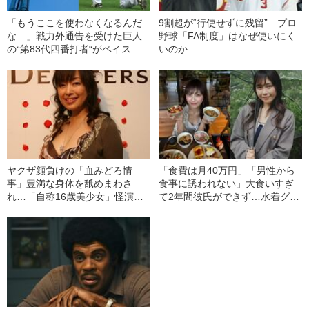
「もうここを使わなくなるんだ
9割超が“行使せずに残留” プロ
な…」戦力外通告を受けた巨人
野球「FA制度」はなぜ使いにく
の“第83代四番打者“がベイスタ
いのか
ーズで手に入れたもの
ヤクザ顔負けの「血みどろ情
「食費は月40万円」「男性から
事」豊満な身体を舐めまわさ
食事に誘われない」大食いすぎ
れ…「自称16歳美少女」怪演
て2年間彼氏ができず…水着グラ
中、かたせ梨乃（69）の美しす
ビアも話題の“可愛すぎる”大食い
ぎる“熟れ方”
女子（24）が語る、驚愕の食生
活