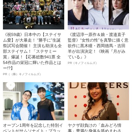
《祝59歳》日本中の【ステイサ
《渡辺淳一原作＆娘・渡邉直子
ム愛】が大暴走！ “勝手に”生誕
監督》“女性の性”を真摯に描く意
祭試写会開催！ 主演も助演も全
欲作に黒木瞳・西岡德馬・吉田
部ステイサム！「ステサミー
羊が出演決定！《映画『月がみ
賞」爆誕！【応募総数941票 全
ている』》
54作品の栄冠に輝いた作品とは
PR（キノフィルムズ）
ー!?】
PR（（株）キノフィルムズ）
オープン1周年を記念した特別イ
ヤクザ顔負けの「血みどろ情
ベントがサムソナイト・ブラッ
事」豊満な身体を舐めまわさ