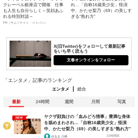
クレーベル銀座店で開催 仕事
れ…「自称16歳美少女」怪演
も人生も自分らしく～笑顔あふ
中、かたせ梨乃（69）の美しす
れる特別対談～
ぎる“熟れ方”
PR（サムソナイト・ジャパン）
X(旧Twitter)をフォローして最新記事
をいち早く読もう
文春オンラインをフォロー
「エンタメ」記事のランキング
エンタメ
総合
最新
24時間
週間
月間
写真
ヤクザ顔負けの「血みどろ情事」豊満な身体
NEW
を舐めまわされ…「自称16歳美少女」怪演
中、かたせ梨乃（69）の美しすぎる“熟れ方”
22時間前
ゆるま 小林