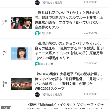
2026/08/06
「週刊文春」編集部
「謝礼はお花でいいですか？」と言われ絶
句…SNSで話題のマッスルフルート奏者・上
6位
原麻衣が語る、プロでも「食べていけない」
6
音楽界のリアル
2026/08/01
我妻 弘崇
「生理が来ないの」チョコバナナをくわえ、
自らの経血を…“狂気すぎるJK”を熱演、旧ジ
7位
ャニーズ系アイドルの【推しの子】原菜乃華
7
（22）の早熟キャリア
2026/08/05
ゆるま 小林
《WBCの裏側》大谷翔平「幻の登板計画」、
侍ジャパンが語る「井口新監督」「井端ジャ
8位
パンの総括」…「週刊文春」が報じた
8
WBC2026スクープ
2026/08/05
「週刊文春」編集部
《映画『Michael／マイケル』》父ジョセフ・ジャ
PR