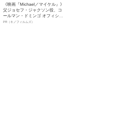
《映画『Michael／マイケル』》
父ジョセフ・ジャクソン役、コ
ールマン・ドミンゴ オフィシャ
ルインタビュー“観客を魅了した
PR（キノフィルムズ）
名優、複雑な父親像への想いを
語る”《日本興収70億円突破》