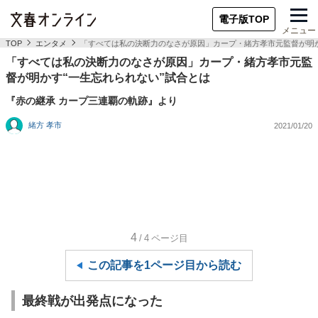
電子版TOP
メニュー
TOP
エンタメ
「すべては私の決断力のなさが原因」カープ・緒方孝市元監督が明か
「すべては私の決断力のなさが原因」カープ・緒方孝市元監
督が明かす“一生忘れられない”試合とは
『赤の継承 カープ三連覇の軌跡』より
緒方 孝市
2021/01/20
4
/4
ページ目
この記事を1ページ目から読む
最終戦が出発点になった