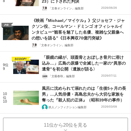
8
23）に下された判決
2026/06/26
「文春オンライン」編集部
《映画『Michael／マイケル』》父ジョセフ・ジャ
PR
クソン役、コールマン・ドミンゴ オフィシャルイ
ンタビュー“観客を魅了した名優、複雑な父親像へ
の想いを語る”《日本興収70億円突破》
「文春オンライン」編集部
「眼鏡の縁が、頭蓋骨とおぼしき骨片に溶け
SCOOP!
込み…」広島の原爆で全滅した一家の“異形の
9位
9
遺骨”を初公開〈遺族が語る〉
2026/07/11
「文藝春秋」編集部
風呂に沈められて溺れたのは「生後5ヶ月の長
10
男」…人気俳優・高島忠夫から大切な家族を
位
奪った『殺人犯の正体』（昭和39年の事件）
10
2026/03/09
鉄人ノンフィクション編集部
11位から20位を見る