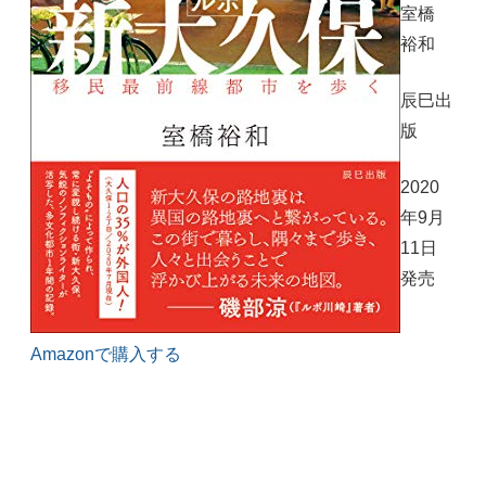
室橋
裕和
辰巳出
版
2020
年9月
11日
発売
Amazonで購入する