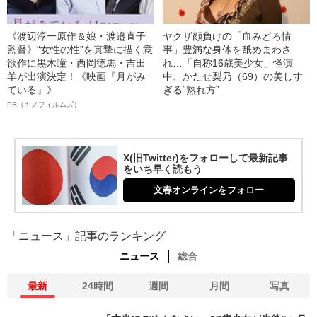
《渡辺淳一原作＆娘・渡邉直子
ヤクザ顔負けの「血みどろ情
監督》“女性の性”を真摯に描く意
事」豊満な身体を舐めまわさ
欲作に黒木瞳・西岡德馬・吉田
れ…「自称16歳美少女」怪演
羊が出演決定！《映画『月がみ
中、かたせ梨乃（69）の美しす
ている』》
ぎる“熟れ方”
PR（キノフィルムズ）
X(旧Twitter)をフォローして最新記事
をいち早く読もう
文春オンラインをフォロー
「ニュース」記事のランキング
ニュース
総合
最新
24時間
週間
月間
写真