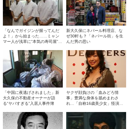
「なんでガイジンが握ってんだ
新大久保にネパール料理店、な
よ！」から始まった……ミャン
ぜ30軒も？「ネパール街」を生
マー人が浅草に“本気の寿司屋”を
んだ男の思い
出した理由
「中国に夜逃げされました」新
ヤクザ顔負けの「血みどろ情
大久保の不動産オーナーが語
事」豊満な身体を舐めまわさ
る“ヤバすぎる”入居人事件簿
れ…「自称16歳美少女」怪演
中、かたせ梨乃（69）の美しす
ぎる“熟れ方”