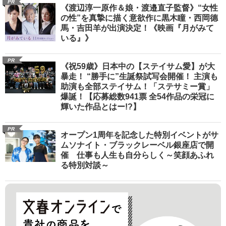
PR
《渡辺淳一原作＆娘・渡邉直子監督》“女性
の性”を真摯に描く意欲作に黒木瞳・西岡德
馬・吉田羊が出演決定！《映画『月がみて
いる』》
PR
《祝59歳》日本中の【ステイサム愛】が大
暴走！ “勝手に”生誕祭試写会開催！ 主演も
助演も全部ステイサム！「ステサミー賞」
爆誕！【応募総数941票 全54作品の栄冠に
輝いた作品とはー!?】
PR
オープン1周年を記念した特別イベントがサ
ムソナイト・ブラックレーベル銀座店で開
催 仕事も人生も自分らしく～笑顔あふれ
る特別対談～