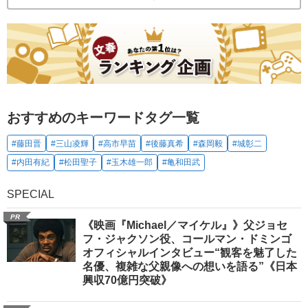
おすすめのキーワードタグ一覧
#藤田晋
#三山凌輝
#高市早苗
#後藤真希
#森岡毅
#城彰二
#内田有紀
#松田聖子
#玉木雄一郎
#亀和田武
SPECIAL
PR
《映画『Michael／マイケル』》父ジョセ
フ・ジャクソン役、コールマン・ドミンゴ
オフィシャルインタビュー“観客を魅了した
名優、複雑な父親像への想いを語る”《日本
興収70億円突破》