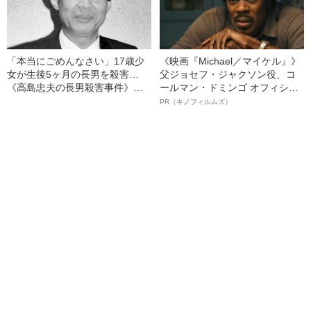
「本当にごめんなさい」17歳少
《映画『Michael／マイケル』》
女が生後5ヶ月の長男を殺害…
父ジョセフ・ジャクソン役、コ
《高島忠夫の長男殺害事件》夫
ールマン・ドミンゴ オフィシャ
婦が背負った“消えない傷”（昭和
ルインタビュー“観客を魅了した
PR（キノフィルムズ）
39年の事件）
名優、複雑な父親像への想いを
語る”《日本興収70億円突破》