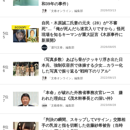
4
和39年の事件）
2026/03/13
「文春オンライン」編集部
自民・木原誠二氏妻の元夫（28）が“不審
SCOOP!
死”…「俺が死んだら迷宮入りですから」怪死
5位
現場を知るキーマンが重大証言《木原事件に
5
新展開》
2026/08/05
「週刊文春」編集部
〈写真多数〉あばら骨がクッキリ浮き出た日
本兵、強制収容所で体操する少女…カラー化
6位
6
した写真で振り返る“戦時下のリアル”
2022/08/15
「文春オンライン」編集部
「本命」が破れた外務省事務次官レース 嫌
7位
われた理由は《茂木幹事長との深い仲》
7
2023/08/28
「文藝春秋」編集部
「判決の瞬間、スキップしてVサイン」交際相
手の乳首と指を切断した佐藤紗希被告（当時
8位