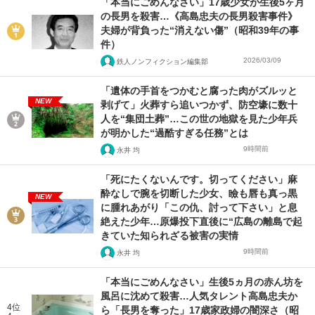
「本当にごめんなさい」17歳少女が生後5ヶ月
の長男を殺害…《高島忠夫の長男殺害事件》
夫婦が背負った“消えない傷”（昭和39年の事
件）
2026/03/09
鉄人ノンフィクション編集部
「遺体の手首をつかむと腐った肉がズルッと
NEW
剥げて」火葬すら追いつかず、防空壕に数十
人を“集団土葬”…この世の地獄を見た少年兵
が明かした“過酷すぎる任務”とは
9時間前
永井 均
「死にたくないんです。切ってください」麻
酔なしで腕を切断した少女、瞼も唇も真っ黒
NEW
に腫れあがり「この仇、討って下さい」と息
絶えた少年…原爆投下直後に“広島の離島で起
きていた知られざる被害の実情
9時間前
永井 均
「本当にごめんなさい」生後5ヵ月の赤ん坊を
風呂に沈めて殺害…人気タレント高島忠夫か
4位
ら「長男を奪った」17歳家政婦の闇深さ（昭