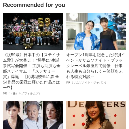
Recommended for you
《祝59歳》日本中の【ステイサ
オープン1周年を記念した特別イ
ム愛】が大暴走！ “勝手に”生誕
ベントがサムソナイト・ブラッ
祭試写会開催！ 主演も助演も全
クレーベル銀座店で開催 仕事
部ステイサム！「ステサミー
も人生も自分らしく～笑顔あふ
賞」爆誕！【応募総数941票 全
れる特別対談～
54作品の栄冠に輝いた作品とは
PR（サムソナイト・ジャパン）
ー!?】
PR（（株）キノフィルムズ）