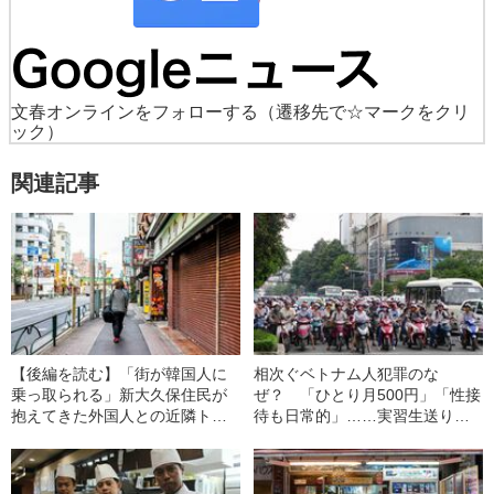
文春オンラインをフォローする
（遷移先で☆マークをクリ
ック）
関連記事
【後編を読む】「街が韓国人に
相次ぐベトナム人犯罪のな
乗っ取られる」新大久保住民が
ぜ？ 「ひとり月500円」「性接
抱えてきた外国人との近隣トラ
待も日常的」……実習生送り出
ブルの歴史
し機関の“悪質な手口”