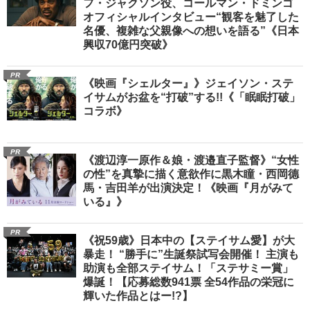
フ・ジャクソン役、コールマン・ドミンゴ
オフィシャルインタビュー“観客を魅了した
名優、複雑な父親像への想いを語る”《日本
興収70億円突破》
PR
《映画『シェルター』》ジェイソン・ステ
イサムがお盆を“打破”する!!《「眠眠打破」
コラボ》
PR
《渡辺淳一原作＆娘・渡邉直子監督》“女性
の性”を真摯に描く意欲作に黒木瞳・西岡德
馬・吉田羊が出演決定！《映画『月がみて
いる』》
PR
《祝59歳》日本中の【ステイサム愛】が大
暴走！ “勝手に”生誕祭試写会開催！ 主演も
助演も全部ステイサム！「ステサミー賞」
爆誕！【応募総数941票 全54作品の栄冠に
輝いた作品とはー!?】