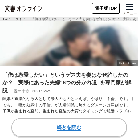
電子版TOP
メニュー
TOP
ライフ
「俺は恋愛したい」というゲス夫を妻はなぜ許したのか？ 実際にあっ
「俺は恋愛したい」というゲス夫を妻はなぜ許したの
か？ 実際にあった夫婦“6つの分かれ道”を専門家が解
説
露木 幸彦
2021/02/25
離婚の直接的な原因として最大のものといえば、やはり「不倫」です。中
でも、「妻が妊娠中の不倫」が夫婦関係に与えるダメージは深刻です。
子供が生まれる直前、生まれた直後の大変なタイミングで離婚トラブルま
で抱えて、精神的…
続きを読む