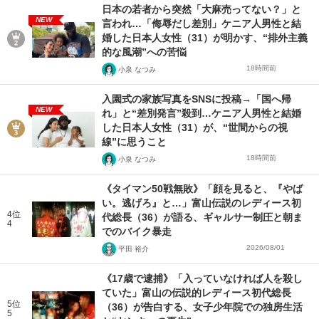
日本の若者から突然「大麻売ってない？」と
NEW
言われ…「侮辱だし差別」ケニア人男性と結
婚した日本人女性（31）が明かす、“排外主義
的な風潮”への苦悩
18時間前
小泉 なつみ
入園式の家族写真をSNSに投稿→「国へ帰
NEW
れ」と“差別発言”殺到…ケニア人男性と結婚
した日本人女性（31）が、“世間からの視
線”に思うこと
18時間前
小泉 なつみ
《タイマン50戦無敗》「顔を見ると、『やば
い。逃げろ』と…」富山伝説のレディース初
4位
代総長（36）が語る、ギャルサー制圧と朝ま
4
でのバイク暴走
2026/08/01
平田 裕介
《17歳で逮捕》「入っていなければ人を殺し
ていた」富山の伝説的レディース初代総長
5位
（36）が告白する、女子少年院での独房生活
5