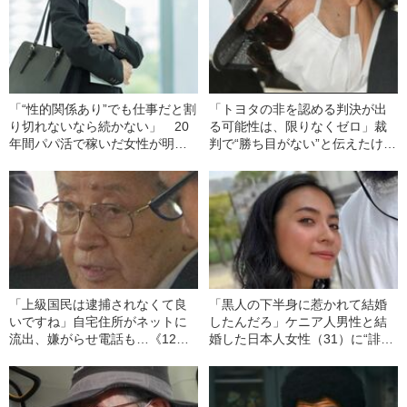
「“性的関係あり”でも仕事だと割
「トヨタの非を認める判決が出
り切れないなら続かない」 20
る可能性は、限りなくゼロ」裁
年間パパ活で稼いだ女性が明か
判で“勝ち目がない”と伝えたけれ
す“恋愛感情”とは
ど…《池袋暴走事故》父・飯塚
幸三を説得できなかった「長男
の葛藤」
「上級国民は逮捕されなくて良
「黒人の下半身に惹かれて結婚
いですね」自宅住所がネットに
したんだろ」ケニア人男性と結
流出、嫌がらせ電話も…《12人
婚した日本人女性（31）に“誹謗
死傷の池袋暴走事故》飯塚幸三
中傷”殺到…本人が語る、日本で
の長男が直面した「加害者家族
感じる“外国人差別”のリアル
への暴力」