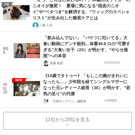
PR
ニオイが激変！ 夏場に気になる“頭皮のニオ
イ”や“ベタつき”を解消する、“ウィッグのスペシャ
リスト”が生み出した徹底ケアとは
二瓶 仁志
「飲み込んでない」「バケツに吐いてる」大
食い動画にアンチ殺到…体重46キロの“可愛す
9位
ぎる”大食い女子（24）が明かす、“やらせ疑
9
惑”への本音
2026/08/01
徳重 龍徳
《14歳でタトゥー》「もしこの腕がきれいに
NEW
なったら…」少年院を経てシングルマザーに
10
なった元レディース総長（36）が明かす、“若
位
10
気の至り”の代償
17時間前
「文春オンライン」編集部
11位から20位を見る