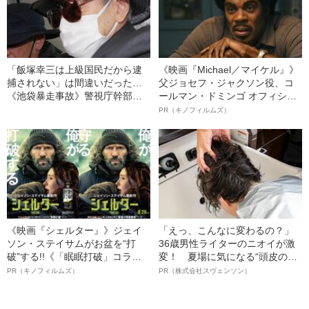
「飯塚幸三は上級国民だから逮
《映画『Michael／マイケル』》
捕されない」は間違いだった…
父ジョセフ・ジャクソン役、コ
《池袋暴走事故》警視庁幹部が
ールマン・ドミンゴ オフィシャ
「自民党議員」に呼び出されて
ルインタビュー“観客を魅了した
PR（キノフィルムズ）
も逮捕を見送った理由
名優、複雑な父親像への想いを
語る”《日本興収70億円突破》
《映画『シェルター』》ジェイ
「えっ、こんなに変わるの？」
ソン・ステイサムがお盆を“打
36歳男性ライターのニオイが激
破”する!!《「眠眠打破」コラ
変！ 夏場に気になる“頭皮のニ
ボ》
オイ”や“ベタつき”を解消す
PR（キノフィルムズ）
PR（株式会社スヴェンソン）
る、“ウィッグのスペシャリス
ト”が生み出した徹底ケアとは