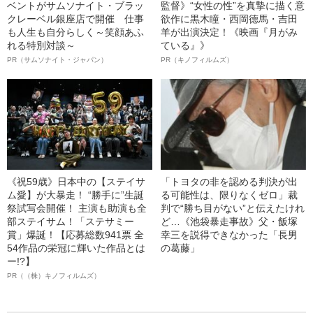
ベントがサムソナイト・ブラッ
監督》“女性の性”を真摯に描く意
クレーベル銀座店で開催 仕事
欲作に黒木瞳・西岡德馬・吉田
も人生も自分らしく～笑顔あふ
羊が出演決定！《映画『月がみ
れる特別対談～
ている』》
PR（サムソナイト・ジャパン）
PR（キノフィルムズ）
《祝59歳》日本中の【ステイサ
「トヨタの非を認める判決が出
ム愛】が大暴走！ “勝手に”生誕
る可能性は、限りなくゼロ」裁
祭試写会開催！ 主演も助演も全
判で“勝ち目がない”と伝えたけれ
部ステイサム！「ステサミー
ど…《池袋暴走事故》父・飯塚
賞」爆誕！【応募総数941票 全
幸三を説得できなかった「長男
54作品の栄冠に輝いた作品とは
の葛藤」
ー!?】
PR（（株）キノフィルムズ）