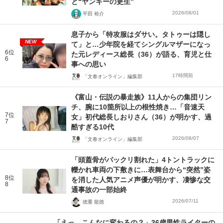
と“ヤンキーの更生”
2026/08/01
平田 裕介
息子から「特攻服はダサい。タトゥーは隠し
NEW
て」と…少年院を経てシングルマザーになっ
6位
た元レディース総長（36）が語る、育児と仕
6
事への思い
17時間前
「文春オンライン」編集部
《富山・伝説の暴走族》11人からの集団リン
チ、腕に10箇所以上の根性焼き…「音速天
7位
女」初代総長しおりさん（36）が明かす、過
7
酷すぎる10代
2026/08/07
「文春オンライン」編集部
「頭蓋骨がパックリ割れた」4トントラックに
轢かれ車両の下敷きに…表舞台から“突然”姿
8位
を消した人気アニメ声優が明かす、凄惨な交
8
通事故の一部始終
2026/07/11
徳重 龍徳
「えっ、こんなに変わるの？」36歳男性ライターの