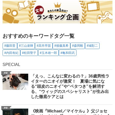
おすすめのキーワードタグ一覧
#藤田晋
#三山凌輝
#高市早苗
#後藤真希
#森岡毅
#城彰二
#内田有紀
#松田聖子
#玉木雄一郎
#亀和田武
SPECIAL
PR
「えっ、こんなに変わるの？」36歳男性ラ
イターのニオイが激変！ 夏場に気にな
る“頭皮のニオイ”や“ベタつき”を解消す
る、“ウィッグのスペシャリスト”が生み出
した徹底ケアとは
PR
《映画『Michael／マイケル』》父ジョセ