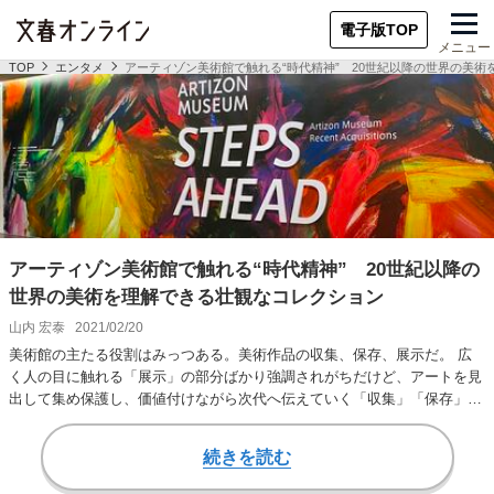
電子版TOP
メニュー
TOP
エンタメ
アーティゾン美術館で触れる“時代精神” 20世紀以降の世界の美
アーティゾン美術館で触れる“時代精神” 20世紀以降の
世界の美術を理解できる壮観なコレクション
山内 宏泰
2021/02/20
美術館の主たる役割はみっつある。美術作品の収集、保存、展示だ。 広
く人の目に触れる「展示」の部分ばかり強調されがちだけど、アートを見
出して集め保護し、価値付けながら次代へ伝えていく「収集」「保存」の
機能だって、同じ…
続きを読む