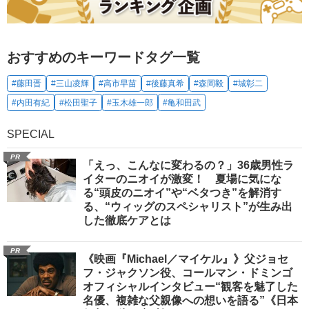
おすすめのキーワードタグ一覧
#藤田晋
#三山凌輝
#高市早苗
#後藤真希
#森岡毅
#城彰二
#内田有紀
#松田聖子
#玉木雄一郎
#亀和田武
SPECIAL
PR
「えっ、こんなに変わるの？」36歳男性ラ
イターのニオイが激変！ 夏場に気にな
る“頭皮のニオイ”や“ベタつき”を解消す
る、“ウィッグのスペシャリスト”が生み出
した徹底ケアとは
PR
《映画『Michael／マイケル』》父ジョセ
フ・ジャクソン役、コールマン・ドミンゴ
オフィシャルインタビュー“観客を魅了した
名優、複雑な父親像への想いを語る”《日本