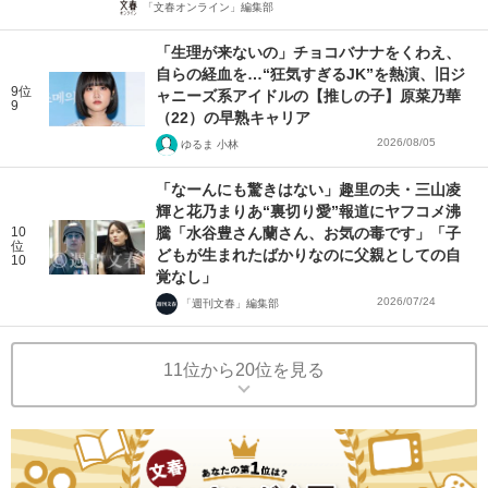
「文春オンライン」編集部
「生理が来ないの」チョコバナナをくわえ、
自らの経血を…“狂気すぎるJK”を熱演、旧ジ
9位
ャニーズ系アイドルの【推しの子】原菜乃華
9
（22）の早熟キャリア
2026/08/05
ゆるま 小林
「なーんにも驚きはない」趣里の夫・三山凌
輝と花乃まりあ“裏切り愛”報道にヤフコメ沸
10
騰「水谷豊さん蘭さん、お気の毒です」「子
位
どもが生まれたばかりなのに父親としての自
10
覚なし」
2026/07/24
「週刊文春」編集部
11位から20位を見る