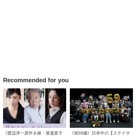
Recommended for you
《渡辺淳一原作＆娘・渡邉直子
《祝59歳》日本中の【ステイサ