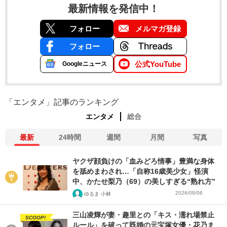
最新情報を発信中！
フォロー
メルマガ登録
フォロー
公式YouTube
Googleニュース
「エンタメ」記事のランキング
エンタメ
総合
最新
24時間
週間
月間
写真
ヤクザ顔負けの「血みどろ情事」豊満な身体
を舐めまわされ…「自称16歳美少女」怪演
中、かたせ梨乃（69）の美しすぎる“熟れ方”
2026/08/06
ゆるま 小林
三山凌輝が妻・趣里との「キス・濡れ場禁止
SCOOP!
ルール」を破って既婚の元宝塚女優・花乃ま