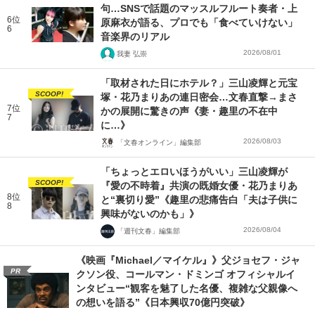
句…SNSで話題のマッスルフルート奏者・上
6位
原麻衣が語る、プロでも「食べていけない」
6
音楽界のリアル
2026/08/01
我妻 弘崇
「取材された日にホテル？」三山凌輝と元宝
SCOOP!
塚・花乃まりあの連日密会…文春直撃→まさ
7位
かの展開に驚きの声《妻・趣里の不在中
7
に…》
2026/08/03
「文春オンライン」編集部
「ちょっとエロいほうがいい」三山凌輝が
SCOOP!
『愛の不時着』共演の既婚女優・花乃まりあ
8位
と“裏切り愛”《趣里の悲痛告白「夫は子供に
8
興味がないのかも」》
2026/08/04
「週刊文春」編集部
《映画『Michael／マイケル』》父ジョセフ・ジャ
PR
クソン役、コールマン・ドミンゴ オフィシャルイ
ンタビュー“観客を魅了した名優、複雑な父親像へ
の想いを語る”《日本興収70億円突破》