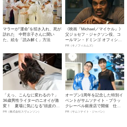
マラーが“運命”を招き入れ、死が
《映画『Michael／マイケル』》
訪れた 中野京子さんに聞い
父ジョセフ・ジャクソン役、コ
た、絵を「読み解く」方法
ールマン・ドミンゴ オフィシャ
ルインタビュー“観客を魅了した
PR（キノフィルムズ）
名優、複雑な父親像への想いを
語る”《日本興収70億円突破》
「えっ、こんなに変わるの？」
オープン1周年を記念した特別イ
36歳男性ライターのニオイが激
ベントがサムソナイト・ブラッ
変！ 夏場に気になる“頭皮のニ
クレーベル銀座店で開催 仕事
オイ”や“ベタつき”を解消す
も人生も自分らしく～笑顔あふ
PR（株式会社スヴェンソン）
PR（サムソナイト・ジャパン）
る、“ウィッグのスペシャリス
れる特別対談～
ト”が生み出した徹底ケアとは