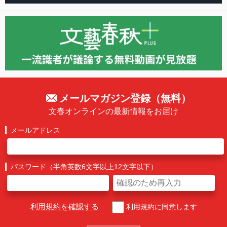
メールマガジン登録（無料）
文春オンラインの最新情報をお届け
メールアドレス
パスワード（半角英数6文字以上12文字以下）
利用規約を確認する
利用規約に同意します