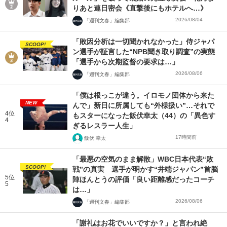
りあと連日密会《直撃後にもホテルへ…》
2026/08/04
「週刊文春」編集部
「敗因分析は一切聞かれなかった」侍ジャパ
SCOOP!
ン選手が証言した“NPB聞き取り調査”の実態
「選手から次期監督の要求は…」
2026/08/06
「週刊文春」編集部
「僕は根っこが違う。イロモノ団体から来た
NEW
んで」新日に所属しても“外様扱い”…それで
4位
もスターになった飯伏幸太（44）の「異色す
4
ぎるレスラー人生」
17時間前
飯伏 幸太
「最悪の空気のまま解散」WBC日本代表“敗
SCOOP!
戦”の真実 選手が明かす“井端ジャパン”首脳
5位
陣ほんとうの評価「良い距離感だったコーチ
5
は…」
2026/08/06
「週刊文春」編集部
「謝礼はお花でいいですか？」と言われ絶