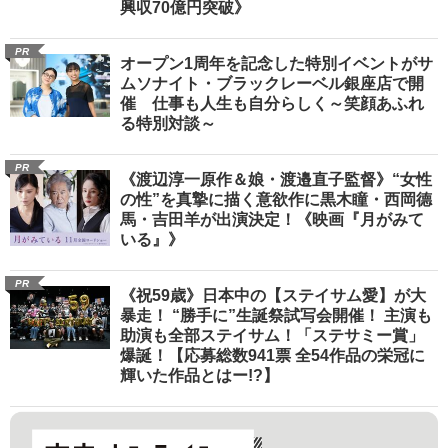
興収70億円突破》
PR
オープン1周年を記念した特別イベントがサ
ムソナイト・ブラックレーベル銀座店で開
催 仕事も人生も自分らしく～笑顔あふれ
る特別対談～
PR
《渡辺淳一原作＆娘・渡邉直子監督》“女性
の性”を真摯に描く意欲作に黒木瞳・西岡德
馬・吉田羊が出演決定！《映画『月がみて
いる』》
PR
《祝59歳》日本中の【ステイサム愛】が大
暴走！ “勝手に”生誕祭試写会開催！ 主演も
助演も全部ステイサム！「ステサミー賞」
爆誕！【応募総数941票 全54作品の栄冠に
輝いた作品とはー!?】