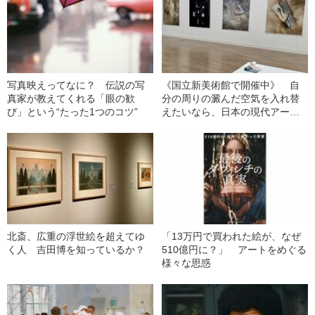
写真映えってなに？ 伝説の写
《国立新美術館で開催中》 自
真家が教えてくれる「眼の歓
分の周りの澱んだ空気を入れ替
び」という“たった1つのコツ”
えたいなら、日本の現代アート
のグループ展へ
北斎、広重の浮世絵を超えてゆ
「13万円で買われた絵が、なぜ
く人 吉田博を知っているか？
510億円に？」 アートをめぐる
様々な思惑