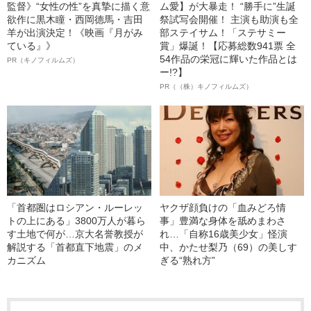
監督》“女性の性”を真摯に描く意
ム愛】が大暴走！ “勝手に”生誕
欲作に黒木瞳・西岡德馬・吉田
祭試写会開催！ 主演も助演も全
羊が出演決定！《映画『月がみ
部ステイサム！「ステサミー
ている』》
賞」爆誕！【応募総数941票 全
54作品の栄冠に輝いた作品とは
PR（キノフィルムズ）
ー!?】
PR（（株）キノフィルムズ）
「首都圏はロシアン・ルーレッ
ヤクザ顔負けの「血みどろ情
トの上にある」3800万人が暮ら
事」豊満な身体を舐めまわさ
す土地で何が…京大名誉教授が
れ…「自称16歳美少女」怪演
解説する「首都直下地震」のメ
中、かたせ梨乃（69）の美しす
カニズム
ぎる“熟れ方”