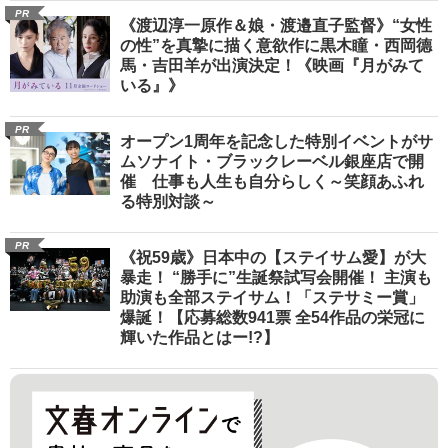
PR
《渡辺淳一原作＆娘・渡邉直子監督》“女性
の性”を真摯に描く意欲作に黒木瞳・西岡德
馬・吉田羊が出演決定！《映画『月がみて
いる』》
PR
オープン1周年を記念した特別イベントがサ
ムソナイト・ブラックレーベル銀座店で開
催 仕事も人生も自分らしく～笑顔あふれ
る特別対談～
PR
《祝59歳》日本中の【ステイサム愛】が大
暴走！ “勝手に”生誕祭試写会開催！ 主演も
助演も全部ステイサム！「ステサミー賞」
爆誕！【応募総数941票 全54作品の栄冠に
輝いた作品とはー!?】