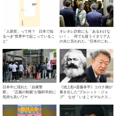
「人新世」って何？ 日本で知
オレオレ詐欺にも「あるわけな
るべき“世界中で起こっているこ
い！」 何でも疑うイタリア人
と”
の夫に言われた、“日本のこれっ
ておかしくない？”
日本中に現れた「自粛警
《池上彰×斎藤幸平》コロナ禍が
察」 “正義の制裁”が脳科学的に
暴き出した“ブルシット・ジョ
気持ち良いワケ
ブ” なぜ「いまこそマルクス」
なのか？