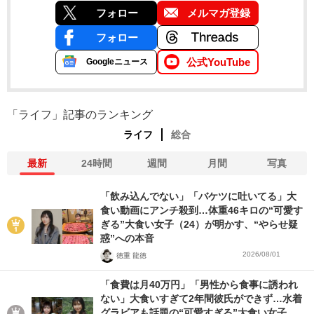
フォロー
メルマガ登録
フォロー
公式YouTube
Googleニュース
「ライフ」記事のランキング
ライフ
総合
最新
24時間
週間
月間
写真
「飲み込んでない」「バケツに吐いてる」大
食い動画にアンチ殺到…体重46キロの“可愛す
ぎる”大食い女子（24）が明かす、“やらせ疑
惑”への本音
2026/08/01
徳重 龍徳
「食費は月40万円」「男性から食事に誘われ
ない」大食いすぎて2年間彼氏ができず…水着
グラビアも話題の“可愛すぎる”大食い女子