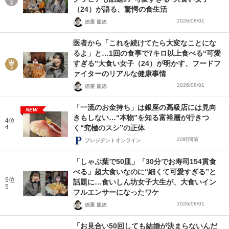
（24）が語る、驚愕の食生活
2026/08/01
徳重 龍徳
医者から「これを続けてたら大変なことにな
るよ」と…1回の食事で7キロ以上食べる“可愛
すぎる”大食い女子（24）が明かす、フードフ
ァイターのリアルな健康事情
2026/08/01
徳重 龍徳
「一流のお金持ち」は銀座の高級店には見向
NEW
きもしない…“本物”を知る富裕層が行きつ
4位
4
く“究極のスシ”の正体
20時間前
プレジデントオンライン
「しゃぶ葉で50皿」「30分でお寿司154貫食
べる」超大食いなのに“細くて可愛すぎる”と
5位
話題に…食いしん坊女子大生が、大食いイン
5
フルエンサーになったワケ
2026/08/01
徳重 龍徳
「お見合い50回しても結婚が決まらないんだ