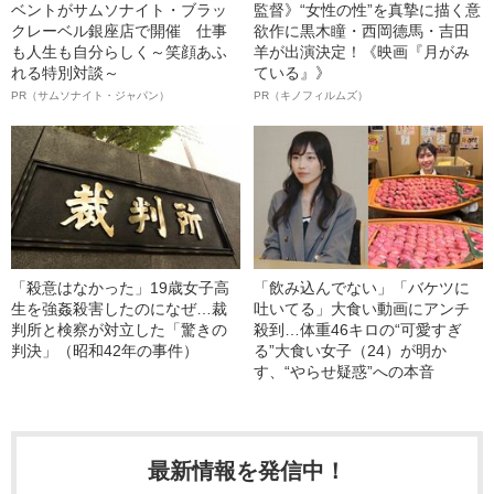
ベントがサムソナイト・ブラッ
監督》“女性の性”を真摯に描く意
クレーベル銀座店で開催 仕事
欲作に黒木瞳・西岡德馬・吉田
も人生も自分らしく～笑顔あふ
羊が出演決定！《映画『月がみ
れる特別対談～
ている』》
PR（サムソナイト・ジャパン）
PR（キノフィルムズ）
「殺意はなかった」19歳女子高
「飲み込んでない」「バケツに
生を強姦殺害したのになぜ…裁
吐いてる」大食い動画にアンチ
判所と検察が対立した「驚きの
殺到…体重46キロの“可愛すぎ
判決」（昭和42年の事件）
る”大食い女子（24）が明か
す、“やらせ疑惑”への本音
最新情報を発信中！