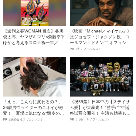
【週刊文春WOMAN 目次】谷川
《映画『Michael／マイケル』》
俊太郎、ヤマザキマリ×斎藤幸平
父ジョセフ・ジャクソン役、コ
ほかと考えるコロナ禍一年／内
ールマン・ドミンゴ オフィシャ
田也哉子×中野信子×又吉直樹の
ルインタビュー“観客を魅了した
PR（キノフィルムズ）
家族論
名優、複雑な父親像への想いを
語る”《日本興収70億円突破》
「えっ、こんなに変わるの？」
《祝59歳》日本中の【ステイサ
36歳男性ライターのニオイが激
ム愛】が大暴走！ “勝手に”生誕
変！ 夏場に気になる“頭皮のニ
祭試写会開催！ 主演も助演も全
オイ”や“ベタつき”を解消す
部ステイサム！「ステサミー
PR（株式会社スヴェンソン）
PR（（株）キノフィルムズ）
る、“ウィッグのスペシャリス
賞」爆誕！【応募総数941票 全
ト”が生み出した徹底ケアとは
54作品の栄冠に輝いた作品とは