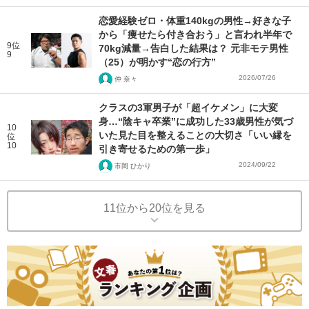
恋愛経験ゼロ・体重140kgの男性→好きな子
から「痩せたら付き合おう」と言われ半年で
9位
70kg減量→告白した結果は？ 元非モテ男性
9
（25）が明かす“恋の行方”
2026/07/26
仲 奈々
クラスの3軍男子が「超イケメン」に大変
身…“陰キャ卒業”に成功した33歳男性が気づ
10
いた見た目を整えることの大切さ「いい縁を
位
10
引き寄せるための第一歩」
2024/09/22
市岡 ひかり
11位から20位を見る