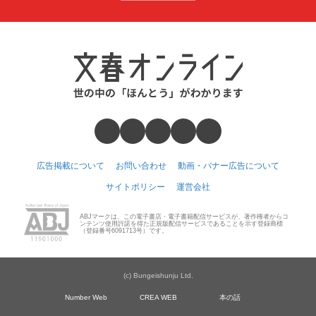
広告掲載について
お問い合わせ
動画・バナー広告について
サイトポリシー
運営会社
ABJマークは、この電子書店・電子書籍配信サービスが、著作権者からコ
ンテンツ使用許諾を得た正規版配信サービスであることを示す登録商標
（登録番号6091713号）です。
(c) Bungeishunju Ltd.
Number Web
CREA WEB
本の話