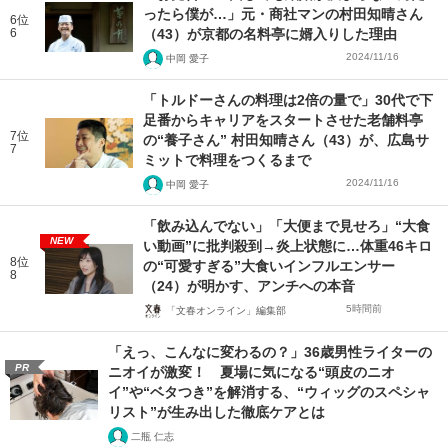
ったら僕が…」元・商社マンの村田知晴さん
6位
6
（43）が京都の名料亭に婿入りした理由
2024/11/16
中岡 愛子
「トルドーさんの料理は2倍の量で」30代で下
足番からキャリアをスタートさせた老舗料亭
7位
の“養子さん” 村田知晴さん（43）が、広島サ
7
ミットで料理をつくるまで
2024/11/16
中岡 愛子
「飲み込んでない」「大便まで見せろ」“大食
NEW
い動画”に批判殺到→炎上状態に…体重46キロ
8位
の“可愛すぎる”大食いインフルエンサー
8
（24）が明かす、アンチへの本音
5時間前
「文春オンライン」編集部
「えっ、こんなに変わるの？」36歳男性ライターの
PR
ニオイが激変！ 夏場に気になる“頭皮のニオ
イ”や“ベタつき”を解消する、“ウィッグのスペシャ
リスト”が生み出した徹底ケアとは
二瓶 仁志