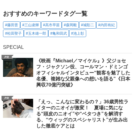
おすすめのキーワードタグ一覧
#藤田晋
#三山凌輝
#高市早苗
#森岡毅
#城彰二
#内田有紀
#松田聖子
#玉木雄一郎
#亀和田武
#池上彰
SPECIAL
PR
《映画『Michael／マイケル』》父ジョセ
フ・ジャクソン役、コールマン・ドミンゴ
オフィシャルインタビュー“観客を魅了した
名優、複雑な父親像への想いを語る”《日本
興収70億円突破》
PR
「えっ、こんなに変わるの？」36歳男性ラ
イターのニオイが激変！ 夏場に気にな
る“頭皮のニオイ”や“ベタつき”を解消す
る、“ウィッグのスペシャリスト”が生み出
した徹底ケアとは