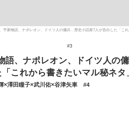
いまさら聞け
、平家物語、ナポレオン、ドイツ人の傭兵…歴史小説家7人が告白した「こ
#3
手が証言した“NPB聞...
「クマが悪者扱いされているの
物語、ナポレオン、ドイツ人の傭
た「これから書きたいマル秘ネタ
輝×澤田瞳子×武川佑×谷津矢車 #4
もっと見る
カー日本代表・森保一監督...