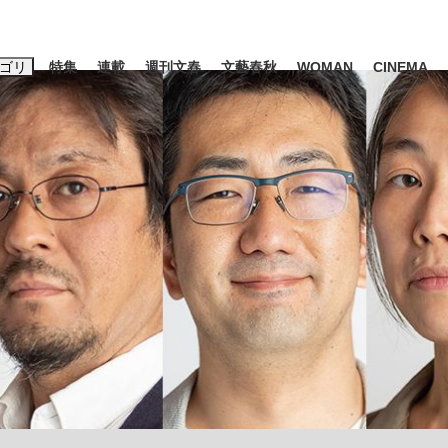
ゴリ
特集
連載
週刊文春
文藝春秋
WOMAN
CINEMA
キーワード入力
ス
エンタメ
ライフ
ビジネス
ーワードタグ一覧
山凌輝
#高市早苗
#後藤真希
#森岡毅
#城彰二
#内田有紀
観る将棋、読
#亀和田武
て明かした日本代表監督に...
「最悪の空気のまま解散」W