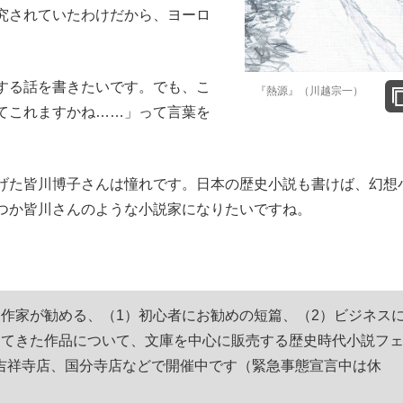
究されていたわけだから、ヨーロ
する話を書きたいです。でも、こ
『熱源』（川越宗一）
てこれますかね……」って言葉を
た皆川博子さんは憧れです。日本の歴史小説も書けば、幻想
つか皆川さんのような小説家になりたいですね。
史作家が勧める、（1）初心者にお勧めの短篇、（2）ビジネス
してきた作品について、文庫を中心に販売する歴史時代小説フ
吉祥寺店、国分寺店などで開催中です（緊急事態宣言中は休