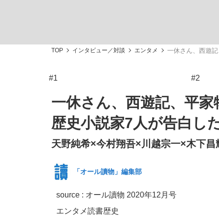
TOP
インタビュー／対談
エンタメ
一休さん、西遊記
#1
#2
「敗因分析は一切聞かれなかった」侍ジャパン選
キングの誕生を、目撃せよ。
一休さん、西遊記、平家
歴史小説家7人が告白し
天野純希×今村翔吾×川越宗一×木下昌
the Style
「オール讀物」編集部
source : オール讀物 2020年12月号
「目標達成できなかったからと言って…」サッ
エンタメ
読書
歴史