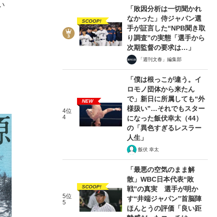
い
「敗因分析は一切聞かれ
なかった」侍ジャパン選
SCOOP!
手が証言した“NPB聞き取
り調査”の実態「選手から
次期監督の要求は…」
「週刊文春」編集部
「僕は根っこが違う。イ
ロモノ団体から来たん
で」新日に所属しても“外
NEW
様扱い”…それでもスター
4位
4
になった飯伏幸太（44）
の「異色すぎるレスラー
人生」
飯伏 幸太
「最悪の空気のまま解
散」WBC日本代表“敗
SCOOP!
戦”の真実 選手が明か
5位
す“井端ジャパン”首脳陣
5
ほんとうの評価「良い距