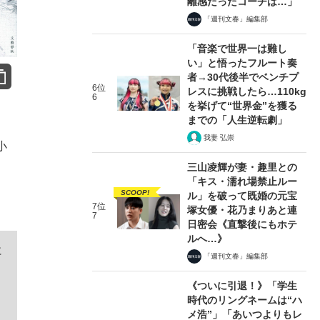
離感だったコーチは…」
「週刊文春」編集部
「音楽で世界一は難し
い」と悟ったフルート奏
者→30代後半でベンチプ
6位
レスに挑戦したら…110kg
6
を挙げて“世界金”を獲る
までの「人生逆転劇」
我妻 弘崇
小
三山凌輝が妻・趣里との
「キス・濡れ場禁止ルー
SCOOP!
ル」を破って既婚の元宝
7位
塚女優・花乃まりあと連
7
日密会《直撃後にもホテ
ルへ…》
に
「週刊文春」編集部
ェ
《ついに引退！》「学生
時代のリングネームは“ハ
メ浩”」「あいつよりもレ