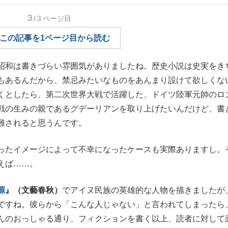
もっと見る
3
/3
ページ目
この記事を1ページ目から読む
和は書きづらい雰囲気がありましたね。歴史小説は史実をき
もあるんだから、禁忌みたいなものをあんまり設けて欲しくな
くとしたら、第二次世界大戦で活躍した、ドイツ陸軍元帥のロ
戦の生みの親であるグデーリアンを取り上げたいんだけど、書
難されると思うんです。
たイメージによって不幸になったケースも実際ありますし。
えば……。
源
』（文藝春秋）
でアイヌ民族の英雄的な人物を描きましたが
ですね。彼らから「こんな人じゃない」と言われてしまったら
んのおっしゃる通り、フィクションを書く以上、読者に対して