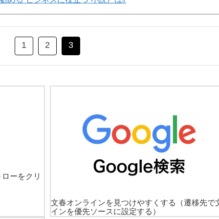
1
2
3
ォローをクリ
文春オンラインを見つけやすくする
（遷移先で
インを優先ソースに設定する）