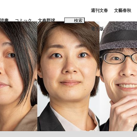
週刊文春
文藝春秋
読書
コミック
文春野球
検索
電子版
PLUS
インタビュー
読書
#松田聖子
む将棋
BC日本代表“敗戦”の真実 選手が明かす...