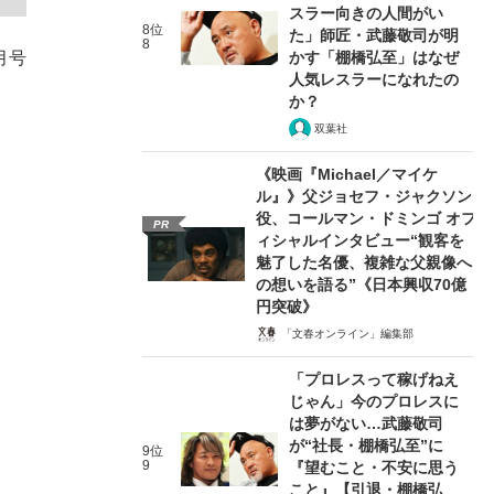
スラー向きの人間がい
8位
た」師匠・武藤敬司が明
8
かす「棚橋弘至」はなぜ
月号
人気レスラーになれたの
か？
双葉社
《映画『Michael／マイケ
ル』》父ジョセフ・ジャクソン
役、コールマン・ドミンゴ オフ
PR
ィシャルインタビュー“観客を
魅了した名優、複雑な父親像へ
の想いを語る”《日本興収70億
円突破》
「文春オンライン」編集部
「プロレスって稼げねえ
じゃん」今のプロレスに
は夢がない…武藤敬司
が“社長・棚橋弘至”に
9位
9
『望むこと・不安に思う
こと』【引退・棚橋弘