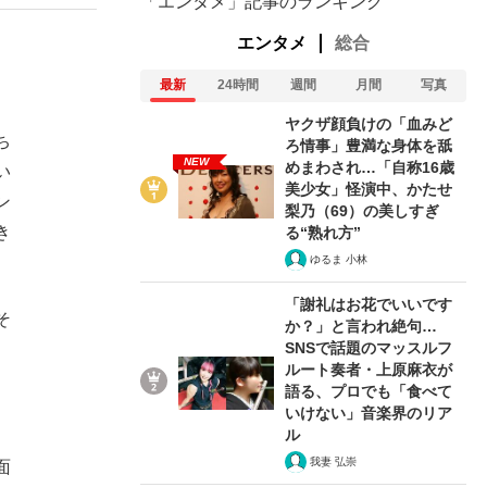
「エンタメ」記事のランキング
エンタメ
総合
最新
24時間
週間
月間
写真
ヤクザ顔負けの「血みど
ち
ろ情事」豊満な身体を舐
NEW
めまわされ…「自称16歳
い
美少女」怪演中、かたせ
ン
梨乃（69）の美しすぎ
き
る“熟れ方”
ゆるま 小林
「謝礼はお花でいいです
そ
か？」と言われ絶句…
SNSで話題のマッスルフ
ルート奏者・上原麻衣が
語る、プロでも「食べて
、
いけない」音楽界のリア
ル
、
我妻 弘崇
面