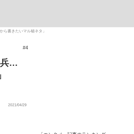
ない資産運用のすべて
れから書きたいマル秘ネタ」
#4
が悲しい」『北の国から』倉本聰氏（91...
兵…
」
2021/04/29