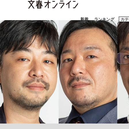
新着
ランキング
カテ
スクープ
ニュー
おすすめのキ
#藤田晋
#三
#玉木雄一郎
「90%は失敗する。でも…」本田圭佑が初め
終戦から81年