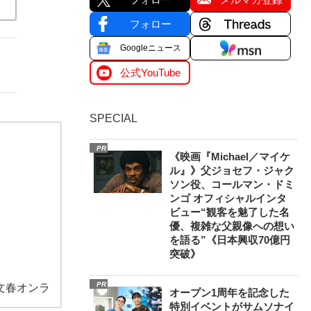
フォロー
Googleニュース
公式YouTube
SPECIAL
PR
《映画『Michael／マイケ
ル』》父ジョセフ・ジャク
ソン役、コールマン・ドミ
ンゴ オフィシャルインタ
ビュー“観客を魅了した名
優、複雑な父親像への想い
を語る”《日本興収70億円
突破》
PR
文春オンラ
オープン1周年を記念した
特別イベントがサムソナイ