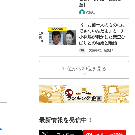
至】
双葉社
《「お前一人のものには
SCOOP!
できないんだよ」と…》
10
小林旭が明かした美空ひ
位
10
ばりとの結婚と離婚
「文藝春秋」編集部
11位から20位を見る
最新情報を発信中！
人
フォロー
メルマガ登録