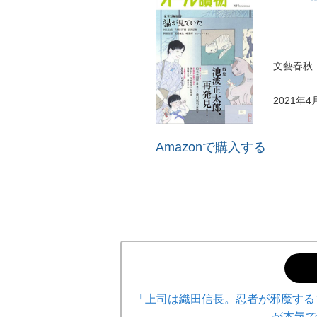
文藝春秋
2021年4
Amazonで購入する
「上司は織田信長。忍者が邪魔する
が本気で