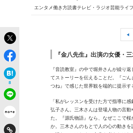
エンタメ
働き方
読書
テレビ・ラジオ
芸能
ライ
『金八先生』出演の女優・三
『音読教室』の中で堀井さんが繰り返
てストーリーを伝えることだ。『ごん
8
つね』で感じた世界観を端的に提示す
「私がレッスンを受けた方で指導に感
弘子さん。三木さんは登場人物の言動
た。『源氏物語』なら、なぜここで桜
か。三木さんのもとで人の心の動きを