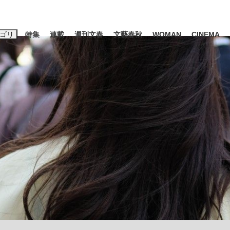
ゴリ
特集
連載
週刊文春
文藝春秋
WOMAN
CINEMA
キーワード入力
ス
エンタメ
ライフ
ビジネス
ーワードタグ一覧
山凌輝
#高市早苗
#後藤真希
#森岡毅
#城彰二
#内田有紀
観る将棋、読
#亀和田武
て明かした日本代表監督に...
「最悪の空気のまま解散」W