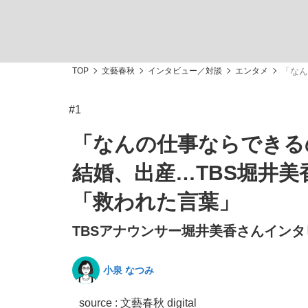
TOP
文藝春秋
インタビュー／対談
エンタメ
「なん
#1
「敗因分析は一切聞かれなかった」侍ジャパン選
キングの誕生を、目撃せよ。
「なんの仕事ならできる
結婚、出産…TBS堀井
「救われた言葉」
TBSアナウンサー堀井美香さんインタビ
the Style
小泉 なつみ
「目標達成できなかったからと言って…」サッ
source : 文藝春秋 digital