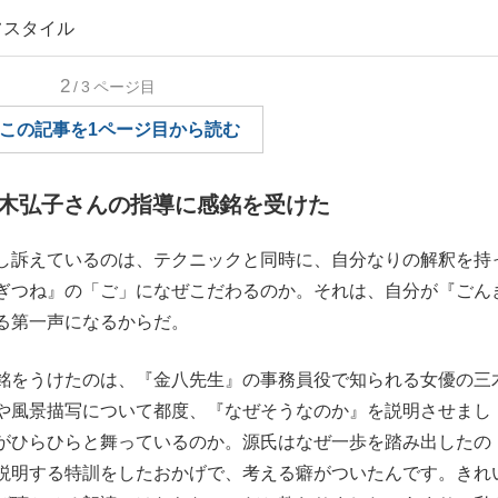
フスタイル
もっと見る
2
/3
ページ目
この記事を1ページ目から読む
木弘子さんの指導に感銘を受けた
し訴えているのは、テクニックと同時に、自分なりの解釈を持
ぎつね』の「ご」になぜこだわるのか。それは、自分が『ごん
る第一声になるからだ。
銘をうけたのは、『金八先生』の事務員役で知られる女優の三
や風景描写について都度、『なぜそうなのか』を説明させまし
がひらひらと舞っているのか。源氏はなぜ一歩を踏み出したの
説明する特訓をしたおかげで、考える癖がついたんです。きれ