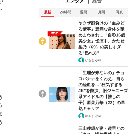
エンタメ
総合
が
と
最新
24時間
週間
月間
写真
ヤクザ顔負けの「血みど
ろ情事」豊満な身体を舐
NEW
めまわされ…「自称16歳
美少女」怪演中、かたせ
梨乃（69）の美しすぎ
る“熟れ方”
ゆるま 小林
「生理が来ないの」チョ
コバナナをくわえ、自ら
の経血を…“狂気すぎる
JK”を熱演、旧ジャニーズ
系アイドルの【推しの
う
子】原菜乃華（22）の早
う
熟キャリア
ま
ゆるま 小林
う
三山凌輝が妻・趣里との