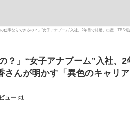
いまさら聞け
の仕事ならできるの？」“女子アナブーム”入社、2年目で結婚、出産…TBS
手が証言した“NPB聞...
「クマが悪者扱いされているの
の？」“女子アナブーム”入社、2
美香さんが明かす「異色のキャリ
ュー ♯1
もっと見る
カー日本代表・森保一監督...