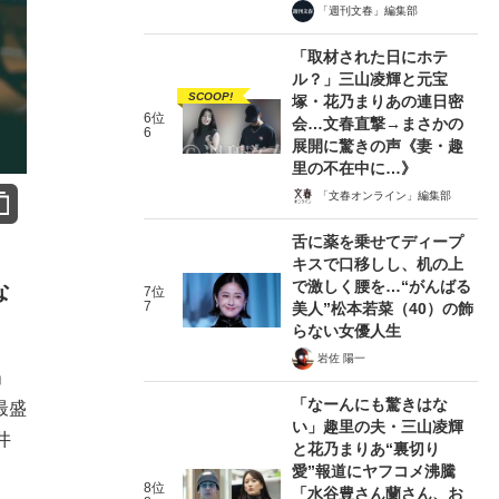
「週刊文春」編集部
「取材された日にホテ
ル？」三山凌輝と元宝
SCOOP!
塚・花乃まりあの連日密
6位
会…文春直撃→まさかの
6
展開に驚きの声《妻・趣
里の不在中に…》
「文春オンライン」編集部
舌に薬を乗せてディープ
キスで口移しし、机の上
で激しく腰を…“がんばる
な
7位
7
美人”松本若菜（40）の飾
らない女優人生
岩佐 陽一
」
「なーんにも驚きはな
最盛
い」趣里の夫・三山凌輝
井
と花乃まりあ“裏切り
愛”報道にヤフコメ沸騰
8位
「水谷豊さん蘭さん、お