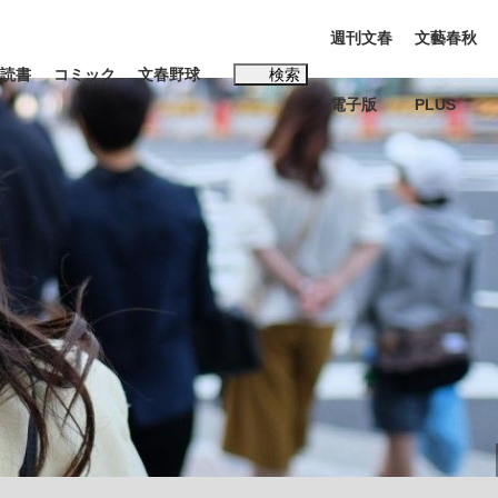
週刊文春
文藝春秋
読書
コミック
文春野球
検索
電子版
PLUS
インタビュー
読書
#松田聖子
む将棋
BC日本代表“敗戦”の真実 選手が明かす...