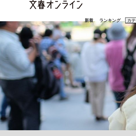
新着
ランキング
カテ
スクープ
ニュー
おすすめのキ
#藤田晋
#三
#玉木雄一郎
「90%は失敗する。でも…」本田圭佑が初め
終戦から81年