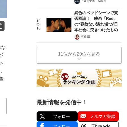
「週刊文春」編集部
異色のベッドシーンで賛
否両論！ 映画『Red』
10
の“容赦ない濡れ場”が日
位
10
本社会に突きつけたもの
河崎 環
にな
11位から20位を見る
が
い
し
輩
最新情報を発信中！
フォロー
メルマガ登録
フォロー