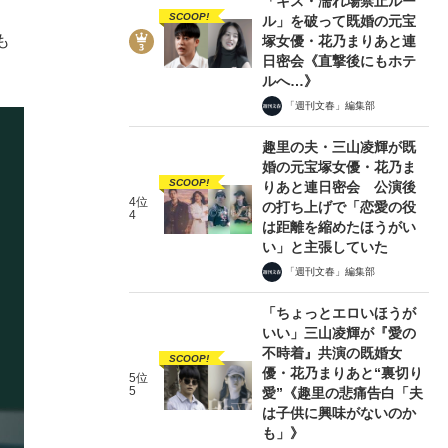
「キス・濡れ場禁止ルー
SCOOP!
ル」を破って既婚の元宝
も
塚女優・花乃まりあと連
日密会《直撃後にもホテ
ルへ…》
「週刊文春」編集部
趣里の夫・三山凌輝が既
婚の元宝塚女優・花乃ま
SCOOP!
りあと連日密会 公演後
4位
の打ち上げで「恋愛の役
4
は距離を縮めたほうがい
い」と主張していた
「週刊文春」編集部
「ちょっとエロいほうが
いい」三山凌輝が『愛の
不時着』共演の既婚女
SCOOP!
優・花乃まりあと“裏切り
5位
5
愛”《趣里の悲痛告白「夫
は子供に興味がないのか
も」》