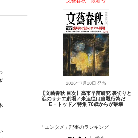
文藝春秋 最新号
っ
ぎ
2026年7月10日 発売
【文藝春秋 目次】高市早苗研究 裏切りと
涙のサナエ劇場／米追従は自殺行為だ
E・トッド／特集 70歳からが最幸
木
「エンタメ」記事のランキング
い