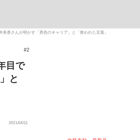
ない資産運用のすべて
堀井美香さんが明かす「異色のキャリア」と「救われた言葉」
#2
が悲しい」『北の国から』倉本聰氏（91...
年目で
ア」と
2021/04/11