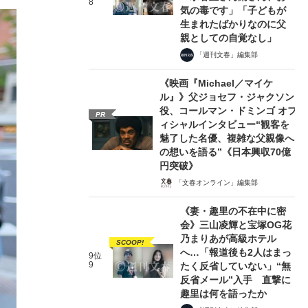
8
気の毒です」「子どもが
生まれたばかりなのに父
親としての自覚なし」
「週刊文春」編集部
《映画『Michael／マイケ
ル』》父ジョセフ・ジャクソン
役、コールマン・ドミンゴ オフ
PR
ィシャルインタビュー“観客を
魅了した名優、複雑な父親像へ
の想いを語る”《日本興収70億
円突破》
「文春オンライン」編集部
《妻・趣里の不在中に密
会》三山凌輝と宝塚OG花
乃まりあが高級ホテル
SCOOP!
へ…「報道後も2人はまっ
9位
9
たく反省していない」“無
反省メール”入手 直撃に
趣里は何を語ったか