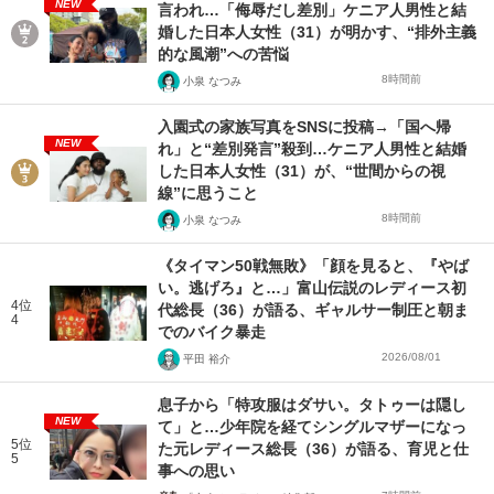
NEW
言われ…「侮辱だし差別」ケニア人男性と結
婚した日本人女性（31）が明かす、“排外主義
的な風潮”への苦悩
8時間前
小泉 なつみ
入園式の家族写真をSNSに投稿→「国へ帰
NEW
れ」と“差別発言”殺到…ケニア人男性と結婚
した日本人女性（31）が、“世間からの視
線”に思うこと
8時間前
小泉 なつみ
《タイマン50戦無敗》「顔を見ると、『やば
い。逃げろ』と…」富山伝説のレディース初
4位
代総長（36）が語る、ギャルサー制圧と朝ま
4
でのバイク暴走
2026/08/01
平田 裕介
息子から「特攻服はダサい。タトゥーは隠し
NEW
て」と…少年院を経てシングルマザーになっ
5位
た元レディース総長（36）が語る、育児と仕
5
事への思い