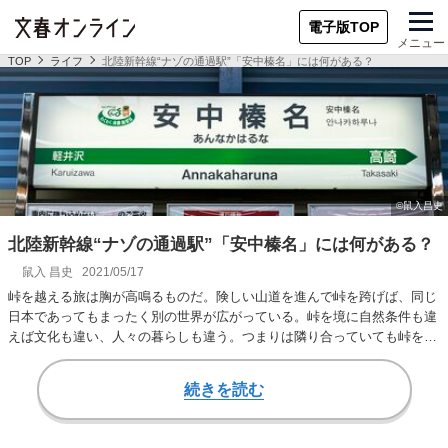
電子版TOP
メニュー
TOP
ライフ
北陸新幹線“ナゾの通過駅”「安中榛名」には何がある？
北陸新幹線“ナゾの通過駅”「安中榛名」には何がある？
鼠入 昌史
2021/05/17
峠を越える旅は胸が高鳴るものだ。険しい山道を進んで峠を跨げば、同じ
日本であってもまったく別の世界が広がっている。峠を境に自然条件も違
えば文化も違い、人々の暮らしも違う。つまりは隣り合っていても峠を挟
んで違う空気が感…
続きを読む