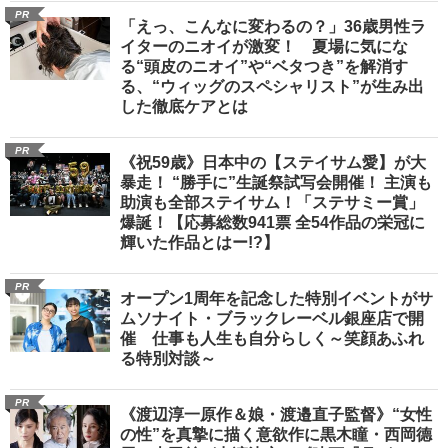
PR
「えっ、こんなに変わるの？」36歳男性ラ
イターのニオイが激変！ 夏場に気にな
る“頭皮のニオイ”や“ベタつき”を解消す
る、“ウィッグのスペシャリスト”が生み出
した徹底ケアとは
PR
《祝59歳》日本中の【ステイサム愛】が大
暴走！ “勝手に”生誕祭試写会開催！ 主演も
助演も全部ステイサム！「ステサミー賞」
爆誕！【応募総数941票 全54作品の栄冠に
輝いた作品とはー!?】
PR
オープン1周年を記念した特別イベントがサ
ムソナイト・ブラックレーベル銀座店で開
催 仕事も人生も自分らしく～笑顔あふれ
る特別対談～
PR
《渡辺淳一原作＆娘・渡邉直子監督》“女性
の性”を真摯に描く意欲作に黒木瞳・西岡德