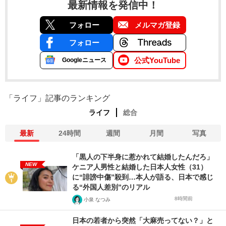
最新情報を発信中！
フォロー
メルマガ登録
フォロー
公式YouTube
Googleニュース
「ライフ」記事のランキング
ライフ
総合
最新
24時間
週間
月間
写真
「黒人の下半身に惹かれて結婚したんだろ」
NEW
ケニア人男性と結婚した日本人女性（31）
に“誹謗中傷”殺到…本人が語る、日本で感じ
る“外国人差別”のリアル
8時間前
小泉 なつみ
日本の若者から突然「大麻売ってない？」と