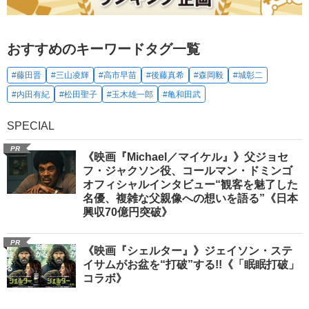
おすすめのキーワードタグ一覧
#藤田晋
#三山凌輝
#高市早苗
#後藤真希
#森岡毅
#城彰二
#内田有紀
#松田聖子
#玉木雄一郎
#亀和田武
SPECIAL
PR
《映画『Michael／マイケル』》父ジョセ
フ・ジャクソン役、コールマン・ドミンゴ
オフィシャルインタビュー“観客を魅了した
名優、複雑な父親像への想いを語る”《日本
興収70億円突破》
PR
《映画『シェルター』》ジェイソン・ステ
イサムがお盆を“打破”する!!《「眠眠打破」
コラボ》