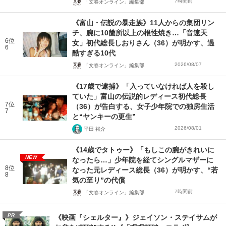
7時間前
「文春オンライン」編集部
《富山・伝説の暴走族》11人からの集団リン
チ、腕に10箇所以上の根性焼き…「音速天
6位
女」初代総長しおりさん（36）が明かす、過
6
酷すぎる10代
2026/08/07
「文春オンライン」編集部
《17歳で逮捕》「入っていなければ人を殺し
ていた」富山の伝説的レディース初代総長
7位
（36）が告白する、女子少年院での独房生活
7
と“ヤンキーの更生”
2026/08/01
平田 裕介
《14歳でタトゥー》「もしこの腕がきれいに
NEW
なったら…」少年院を経てシングルマザーに
8位
なった元レディース総長（36）が明かす、“若
8
気の至り”の代償
7時間前
「文春オンライン」編集部
PR
《映画『シェルター』》ジェイソン・ステイサムが