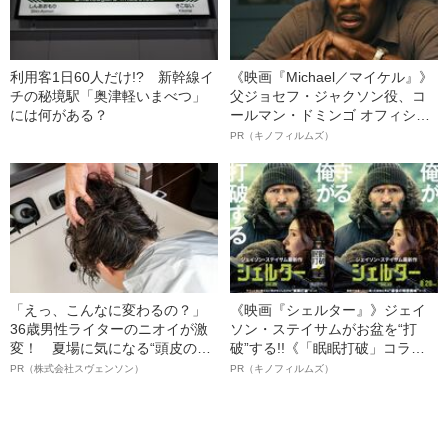
利用客1日60人だけ!? 新幹線イ
《映画『Michael／マイケル』》
チの秘境駅「奥津軽いまべつ」
父ジョセフ・ジャクソン役、コ
には何がある？
ールマン・ドミンゴ オフィシャ
ルインタビュー“観客を魅了した
PR（キノフィルムズ）
名優、複雑な父親像への想いを
語る”《日本興収70億円突破》
「えっ、こんなに変わるの？」
《映画『シェルター』》ジェイ
36歳男性ライターのニオイが激
ソン・ステイサムがお盆を“打
変！ 夏場に気になる“頭皮のニ
破”する!!《「眠眠打破」コラ
オイ”や“ベタつき”を解消す
ボ》
PR（株式会社スヴェンソン）
PR（キノフィルムズ）
る、“ウィッグのスペシャリス
ト”が生み出した徹底ケアとは