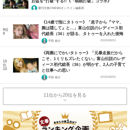
お盆を“打破”する!!《「眠眠打破」コラボ》
週刊文春CINEMAオンライン編集部
《14歳で指にタトゥー》「息子から『ママ、
腕は隠して』と…」富山伝説のレディース初
9位
9
代総長（36）が語る、タトゥーを入れた後悔
2026/08/01
平田 裕介
《両腕にでかいタトゥー》「元暴走族だから
こそ、1ミリもズレたくない」富山伝説のレデ
10
ィース初代総長（36）が明かす、2人の子育て
位
10
と仕事への思い
2026/08/01
平田 裕介
11位から20位を見る