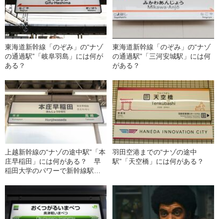
東海道新幹線「のぞみ」の“ナゾ
東海道新幹線「のぞみ」の“ナゾ
の通過駅”「岐阜羽島」には何が
の通過駅”「三河安城駅」には何
ある？
がある？
上越新幹線の“ナゾの途中駅”「本
羽田空港までの“ナゾの途中
庄早稲田」には何がある？ 早
駅”「天空橋」には何がある？
稲田大学のパワーで新幹線駅が
できた？