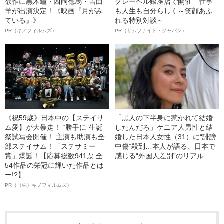
欲作に黒木瞳・西岡德馬・吉田
クレーベル銀座店で開催 仕事
羊が出演決定！《映画『月がみ
も人生も自分らしく～笑顔あふ
ている』》
れる特別対談～
PR（キノフィルムズ）
PR（サムソナイト・ジャパン）
《祝59歳》日本中の【ステイサ
「黒人の下半身に惹かれて結婚
ム愛】が大暴走！ “勝手に”生誕
したんだろ」ケニア人男性と結
祭試写会開催！ 主演も助演も全
婚した日本人女性（31）に“誹謗
部ステイサム！「ステサミー
中傷”殺到…本人が語る、日本で
賞」爆誕！【応募総数941票 全
感じる“外国人差別”のリアル
54作品の栄冠に輝いた作品とは
ー!?】
PR（（株）キノフィルムズ）