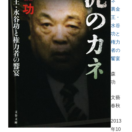
ネ
裏金
王・
水谷
功と
権力
者の
饗宴
森
功
文藝
春秋
2013
年10