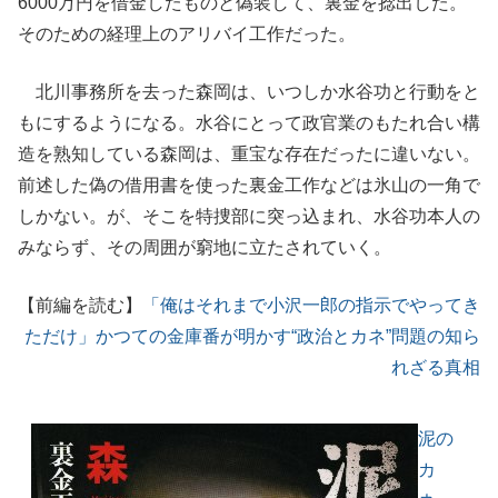
6000万円を借金したものと偽装して、裏金を捻出した。
そのための経理上のアリバイ工作だった。
北川事務所を去った森岡は、いつしか水谷功と行動をと
もにするようになる。水谷にとって政官業のもたれ合い構
造を熟知している森岡は、重宝な存在だったに違いない。
前述した偽の借用書を使った裏金工作などは氷山の一角で
しかない。が、そこを特捜部に突っ込まれ、水谷功本人の
みならず、その周囲が窮地に立たされていく。
【前編を読む】
「俺はそれまで小沢一郎の指示でやってき
ただけ」かつての金庫番が明かす“政治とカネ”問題の知ら
れざる真相
泥の
カ