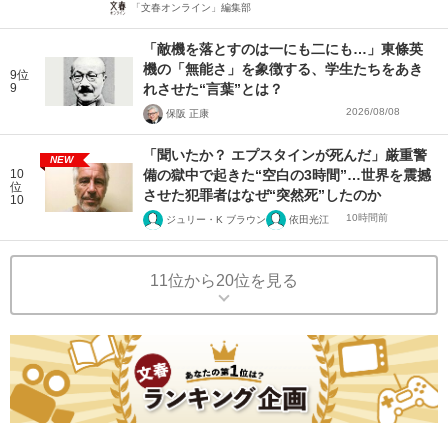
「文春オンライン」編集部
「敵機を落とすのは一にも二にも…」東條英
機の「無能さ」を象徴する、学生たちをあき
9位
9
れさせた“言葉”とは？
2026/08/08
保阪 正康
「聞いたか？ エプスタインが死んだ」厳重警
NEW
10
備の獄中で起きた“空白の3時間”…世界を震撼
位
させた犯罪者はなぜ“突然死”したのか
10
10時間前
ジュリー・K ブラウン
依田光江
11位から20位を見る