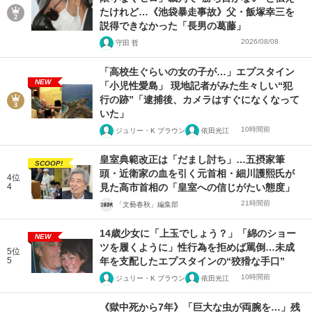
たけれど…《池袋暴走事故》父・飯塚幸三を
説得できなかった「長男の葛藤」
2026/08/08
守田 哲
「高校生ぐらいの女の子が…」エプスタイン
NEW
「小児性愛島」 現地記者がみた生々しい“犯
行の跡”「逮捕後、カメラはすぐになくなって
いた」
10時間前
ジュリー・K ブラウン
依田光江
皇室典範改正は「だまし討ち」…五摂家筆
SCOOP!
頭・近衛家の血を引く元首相・細川護熙氏が
4位
4
見た高市首相の「皇室への信じがたい態度」
21時間前
「文藝春秋」編集部
14歳少女に「上玉でしょう？」「綿のショー
NEW
ツを履くように」性行為を拒めば罵倒…未成
5位
5
年を支配したエプスタインの“狡猾な手口”
10時間前
ジュリー・K ブラウン
依田光江
《獄中死から7年》「巨大な虫が両腕を…」残