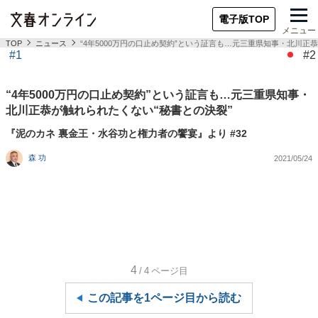
電子版TOP
メニュー
TOP
ニュース
“4年5000万円の口止め契約”という証言も…元三重県知事・北川正
#1
#2
“4年5000万円の口止め契約”という証言も…元三重県知事・
北川正恭が触れられたくない“秘書との決裂”
『泥のカネ 裏金王・水谷功と権力者の饗宴』より #32
森 功
2021/05/24
4
/4
ページ目
この記事を1ページ目から読む