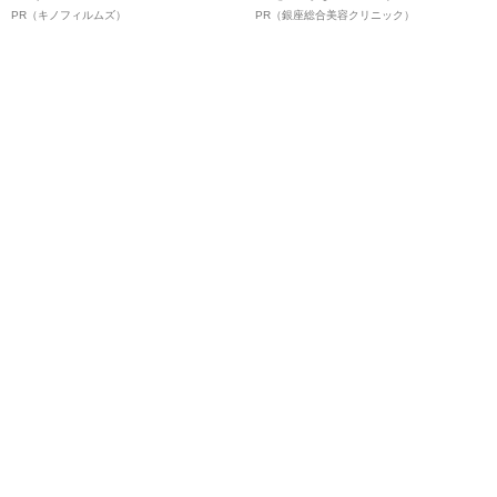
ボ》
夫！？
PR（キノフィルムズ）
PR（銀座総合美容クリニック）