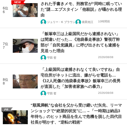
NEW
された手書きメモ、刑務官が“同時に眠ってい
6位
た”謎…エプスタイン「他殺説」が囁かれる理
6
由
10時間前
ジュリー・K ブラウン
依田光江
「飯塚幸三は上級国民だから逮捕されない」
は間違いだった…《池袋暴走事故》警視庁幹
7位
部が「自民党議員」に呼び出されても逮捕を
7
見送った理由
2026/08/08
守田 哲
「上級国民は逮捕されなくて良いですね」自
宅住所がネットに流出、嫌がらせ電話も…
8位
《12人死傷の池袋暴走事故》飯塚幸三の長男
8
が直面した「加害者家族への暴力」
2026/08/08
守田 哲
“順風満帆”な会社を父から受け継いだ矢先、リーマ
PR
ンショックで“絶望的状況”に…→「一時期は納品3
年待ち」のヒット商品を生んで危機を脱した四代目
社長が明かす、“逆転の戦術”