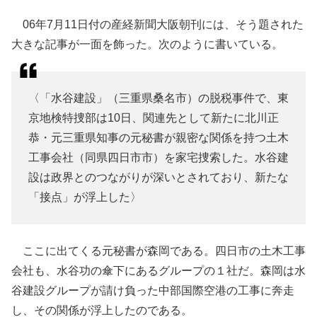
06年7月11日付の産経新聞大阪朝刊には、そう題された
大きな記事が一面を飾った。次のように書いている。
〈「水谷建設」（三重県桑名市）の脱税事件で、東
京地検特捜部は10日、関連先として新たに北川正
恭・元三重県知事の元秘書が親密な関係を持つ土木
工事会社（同県四日市市）を家宅捜索した。水谷建
設は政界とのつながりが深いとされており、新たな
「接点」が浮上した〉
ここに出てくる元秘書が森岡である。四日市の土木工事
会社も、水谷功の傘下にあるグループの１社だ。森岡は水
谷建設グループが請け負った中部国際空港の工事に奔走
し、その関係が浮上したのである。