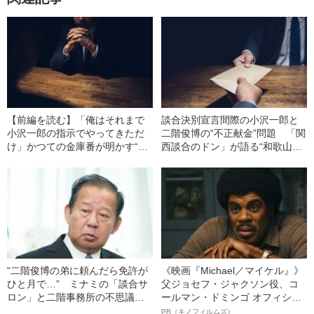
【前編を読む】「俺はそれまで
談合決別宣言間際の小沢一郎と
小沢一郎の指示でやってきただ
二階俊博の“不正献金”問題 「関
け」かつての金庫番が明かす“政
西談合のドン」が語る“和歌山事
治とカネ”問題の知られざる真相
件”の現場とは
“二階俊博の弟に頼んだら免許が
《映画『Michael／マイケル』》
ひと月で…” ミナミの「談合サ
父ジョセフ・ジャクソン役、コ
ロン」と二階事務所の不思議な
ールマン・ドミンゴ オフィシャ
関係
ルインタビュー“観客を魅了した
PR（キノフィルムズ）