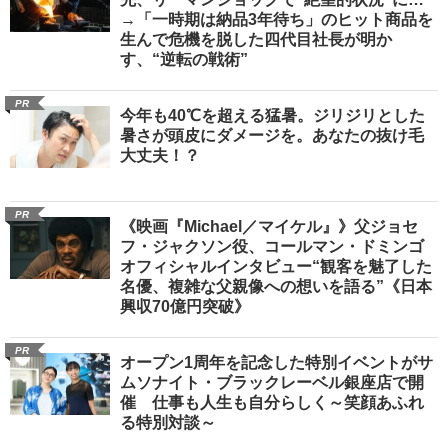
→「一時期は納品3年待ち」のヒット商品を
生んで危機を脱した四代目社長が明か
す、“逆転の戦術”
PR
今年も40℃を超える猛暑。ジリジリとした
暑さが頭皮にダメージを。あなたの抜け毛
大丈夫！？
PR
《映画『Michael／マイケル』》父ジョセ
フ・ジャクソン役、コールマン・ドミンゴ
オフィシャルインタビュー“観客を魅了した
名優、複雑な父親像への想いを語る”《日本
興収70億円突破》
PR
オープン1周年を記念した特別イベントがサ
ムソナイト・ブラックレーベル銀座店で開
催 仕事も人生も自分らしく～笑顔あふれ
る特別対談～