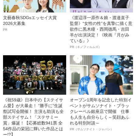
文藝春秋SDGsエッセイ大賞
《渡辺淳一原作＆娘・渡邉直子
2026大募集
監督》“女性の性”を真摯に描く意
欲作に黒木瞳・西岡德馬・吉田
PR
羊が出演決定！《映画『月がみ
ている』》
PR（キノフィルムズ）
《祝59歳》日本中の【ステイサ
オープン1周年を記念した特別イ
ム愛】が大暴走！ “勝手に”生誕
ベントがサムソナイト・ブラッ
祭試写会開催！ 主演も助演も全
クレーベル銀座店で開催 仕事
部ステイサム！「ステサミー
も人生も自分らしく～笑顔あふ
賞」爆誕！【応募総数941票 全
れる特別対談～
54作品の栄冠に輝いた作品とは
PR（サムソナイト・ジャパン）
ー!?】