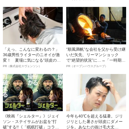
名優、複雑な父親像への想いを
語る”《日本興収70億円突破》
「えっ、こんなに変わるの？」
“順風満帆”な会社を父から受け継
36歳男性ライターのニオイが激
いだ矢先、リーマンショック
変！ 夏場に気になる“頭皮のニ
で“絶望的状況”に…→「一時期は
オイ”や“ベタつき”を解消す
納品3年待ち」のヒット商品を生
PR（株式会社スヴェンソン）
PR（オープンハウスグループ）
る、“ウィッグのスペシャリス
んで危機を脱した四代目社長が
ト”が生み出した徹底ケアとは
明かす、“逆転の戦術”
《映画『シェルター』》ジェイ
今年も40℃を超える猛暑。ジリ
ソン・ステイサムがお盆を“打
ジリとした暑さが頭皮にダメー
破”する!!《「眠眠打破」コラ
ジを。あなたの抜け毛大丈