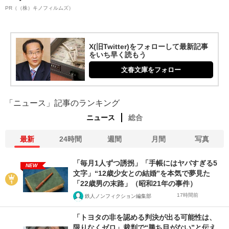
PR（（株）キノフィルムズ）
X(旧Twitter)をフォローして最新記事
をいち早く読もう
文春文庫をフォロー
「ニュース」記事のランキング
ニュース
総合
最新
24時間
週間
月間
写真
「毎月1人ずつ誘拐」「手帳にはヤバすぎる5
NEW
文字」“12歳少女との結婚”を本気で夢見た
「22歳男の末路」（昭和21年の事件）
17時間前
鉄人ノンフィクション編集部
「トヨタの非を認める判決が出る可能性は、
限りなくゼロ」裁判で“勝ち目がない”と伝え