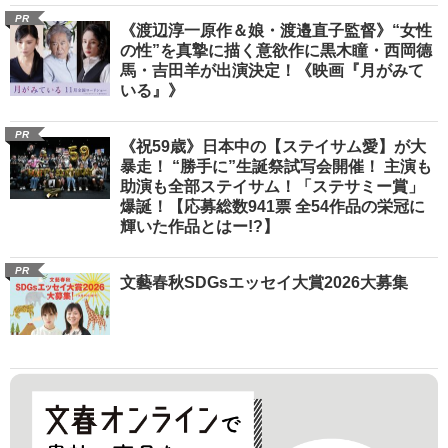
PR
《渡辺淳一原作＆娘・渡邉直子監督》“女性
の性”を真摯に描く意欲作に黒木瞳・西岡德
馬・吉田羊が出演決定！《映画『月がみて
いる』》
PR
《祝59歳》日本中の【ステイサム愛】が大
暴走！ “勝手に”生誕祭試写会開催！ 主演も
助演も全部ステイサム！「ステサミー賞」
爆誕！【応募総数941票 全54作品の栄冠に
輝いた作品とはー!?】
PR
文藝春秋SDGsエッセイ大賞2026大募集