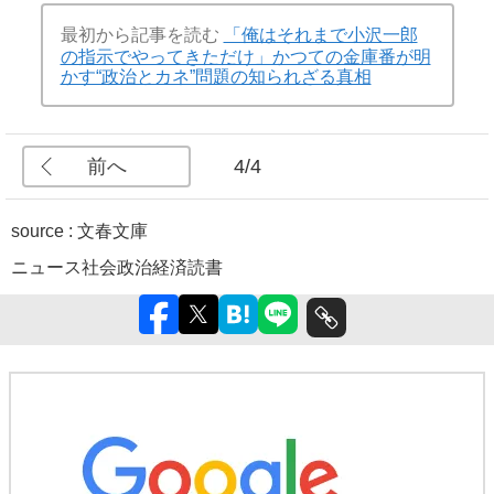
最初から記事を読む
「俺はそれまで小沢一郎
の指示でやってきただけ」かつての金庫番が明
かす“政治とカネ”問題の知られざる真相
前へ
4/4
source : 文春文庫
ニュース
社会
政治
経済
読書