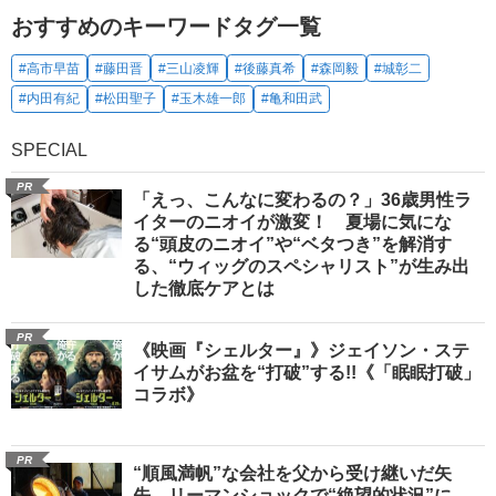
おすすめのキーワードタグ一覧
#高市早苗
#藤田晋
#三山凌輝
#後藤真希
#森岡毅
#城彰二
#内田有紀
#松田聖子
#玉木雄一郎
#亀和田武
SPECIAL
PR
「えっ、こんなに変わるの？」36歳男性ラ
イターのニオイが激変！ 夏場に気にな
る“頭皮のニオイ”や“ベタつき”を解消す
る、“ウィッグのスペシャリスト”が生み出
した徹底ケアとは
PR
《映画『シェルター』》ジェイソン・ステ
イサムがお盆を“打破”する!!《「眠眠打破」
コラボ》
PR
“順風満帆”な会社を父から受け継いだ矢
先、リーマンショックで“絶望的状況”に…