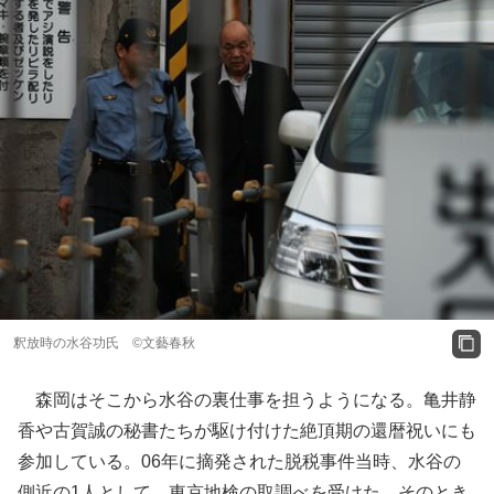
釈放時の水谷功氏 ©文藝春秋
森岡はそこから水谷の裏仕事を担うようになる。亀井静
香や古賀誠の秘書たちが駆け付けた絶頂期の還暦祝いにも
参加している。06年に摘発された脱税事件当時、水谷の
側近の1人として、東京地検の取調べを受けた。そのとき