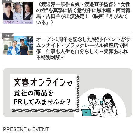
PR
《渡辺淳一原作＆娘・渡邉直子監督》“女性
の性”を真摯に描く意欲作に黒木瞳・西岡德
馬・吉田羊が出演決定！《映画『月がみて
いる』》
PR
オープン1周年を記念した特別イベントがサ
ムソナイト・ブラックレーベル銀座店で開
催 仕事も人生も自分らしく～笑顔あふれ
る特別対談～
PRESENT & EVENT