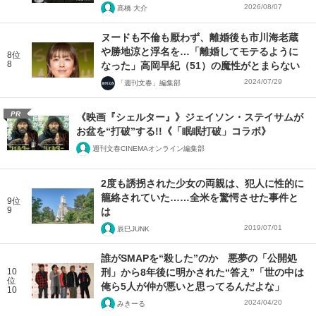
2026/08/07
髙橋 大介
ヌードも不倫も厭わず、離婚後も市川海老蔵
や勝地涼と浮名を…「離婚してモテるように
8位
8
なった」高岡早紀（51）の魔性がとまらない
2024/07/29
「週刊文春」編集部
PR
《映画『シェルター』》ジェイソン・ステイサムが
お盆を“打破”する!!《「眠眠打破」コラボ》
週刊文春CINEMAオンライン編集部
2度も誘拐された少女の両親は、犯人に性的に
籠絡されていた……全米を驚愕させた事件と
9位
9
は
2019/07/01
辰巳JUNK
誰がSMAPを“殺した”のか 悪夢の「公開処
10
刑」から8年後に明かされた“答え”「世の中は
位
俺ら5人が仲が悪いと思ってるんだよな」
10
2024/04/20
みきーる