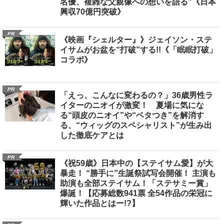
名優、複雑な父親像への想いを語る”《日本
興収70億円突破》
PR
《映画『シェルター』》ジェイソン・ステ
イサムがお盆を“打破”する!!《「眠眠打破」
コラボ》
PR
「えっ、こんなに変わるの？」36歳男性ラ
イターのニオイが激変！ 夏場に気にな
る“頭皮のニオイ”や“ベタつき”を解消す
る、“ウィッグのスペシャリスト”が生み出
した徹底ケアとは
PR
《祝59歳》日本中の【ステイサム愛】が大
暴走！ “勝手に”生誕祭試写会開催！ 主演も
助演も全部ステイサム！「ステサミー賞」
爆誕！【応募総数941票 全54作品の栄冠に
輝いた作品とはー!?】