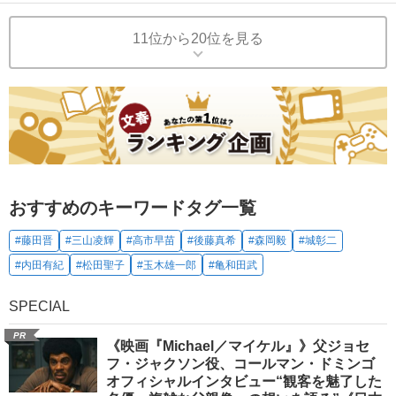
11位から20位を見る
おすすめのキーワードタグ一覧
#藤田晋
#三山凌輝
#高市早苗
#後藤真希
#森岡毅
#城彰二
#内田有紀
#松田聖子
#玉木雄一郎
#亀和田武
SPECIAL
PR
《映画『Michael／マイケル』》父ジョセ
フ・ジャクソン役、コールマン・ドミンゴ
オフィシャルインタビュー“観客を魅了した