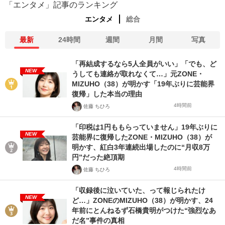
「エンタメ」記事のランキング
エンタメ
総合
最新
24時間
週間
月間
写真
「再結成するなら5人全員がいい」「でも、ど
NEW
うしても連絡が取れなくて…」元ZONE・
MIZUHO（38）が明かす「19年ぶりに芸能界
復帰」した本当の理由
4時間前
佐藤 ちひろ
「印税は1円ももらっていません」19年ぶりに
NEW
芸能界に復帰したZONE・MIZUHO（38）が
明かす、紅白3年連続出場したのに“月収8万
円”だった絶頂期
4時間前
佐藤 ちひろ
「収録後に泣いていた、って報じられたけ
NEW
ど…」ZONEのMIZUHO（38）が明かす、24
年前にとんねるず石橋貴明がつけた“強烈なあ
だ名”事件の真相