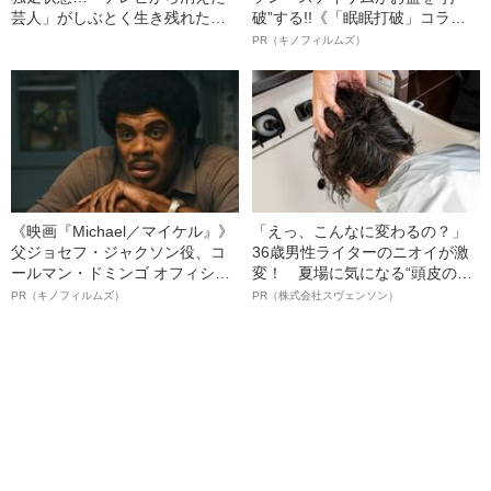
芸人」がしぶとく生き残れた理
破”する!!《「眠眠打破」コラ
由――2020 BEST5
ボ》
PR（キノフィルムズ）
《映画『Michael／マイケル』》
「えっ、こんなに変わるの？」
父ジョセフ・ジャクソン役、コ
36歳男性ライターのニオイが激
ールマン・ドミンゴ オフィシャ
変！ 夏場に気になる“頭皮のニ
ルインタビュー“観客を魅了した
オイ”や“ベタつき”を解消す
PR（キノフィルムズ）
PR（株式会社スヴェンソン）
名優、複雑な父親像への想いを
る、“ウィッグのスペシャリス
語る”《日本興収70億円突破》
ト”が生み出した徹底ケアとは