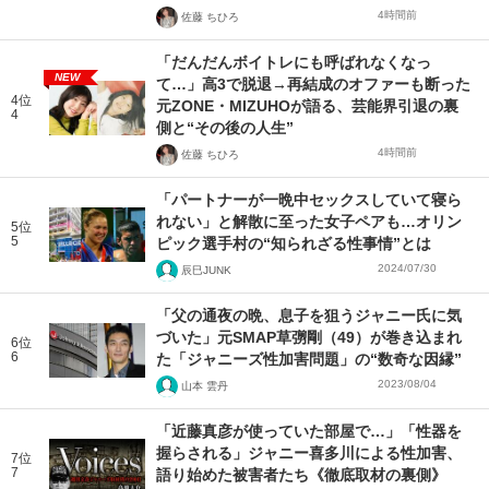
4時間前
佐藤 ちひろ
「だんだんボイトレにも呼ばれなくなっ
NEW
て…」高3で脱退→再結成のオファーも断った
4位
元ZONE・MIZUHOが語る、芸能界引退の裏
4
側と“その後の人生”
4時間前
佐藤 ちひろ
「パートナーが一晩中セックスしていて寝ら
れない」と解散に至った女子ペアも…オリン
5位
5
ピック選手村の“知られざる性事情”とは
2024/07/30
辰巳JUNK
「父の通夜の晩、息子を狙うジャニー氏に気
づいた」元SMAP草彅剛（49）が巻き込まれ
6位
6
た「ジャニーズ性加害問題」の“数奇な因縁”
2023/08/04
山本 雲丹
「近藤真彦が使っていた部屋で…」「性器を
握らされる」ジャニー喜多川による性加害、
7位
7
語り始めた被害者たち《徹底取材の裏側》