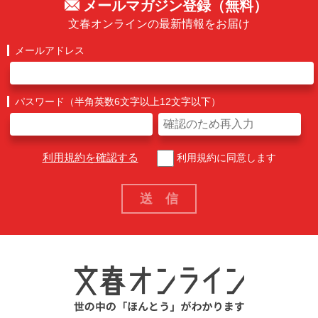
メールマガジン登録（無料）
文春オンラインの最新情報をお届け
メールアドレス
パスワード（半角英数6文字以上12文字以下）
利用規約を確認する
利用規約に同意します