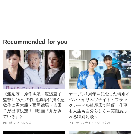
Recommended for you
《渡辺淳一原作＆娘・渡邉直子
オープン1周年を記念した特別イ
監督》“女性の性”を真摯に描く意
ベントがサムソナイト・ブラッ
欲作に黒木瞳・西岡德馬・吉田
クレーベル銀座店で開催 仕事
羊が出演決定！《映画『月がみ
も人生も自分らしく～笑顔あふ
ている』》
れる特別対談～
PR（キノフィルムズ）
PR（サムソナイト・ジャパン）