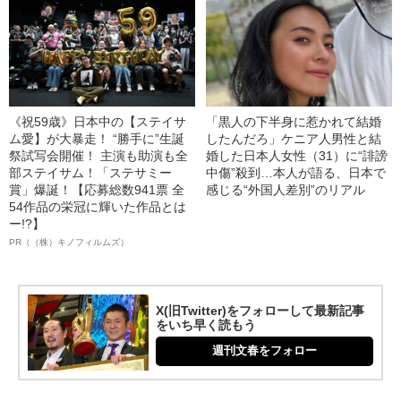
《祝59歳》日本中の【ステイサ
「黒人の下半身に惹かれて結婚
ム愛】が大暴走！ “勝手に”生誕
したんだろ」ケニア人男性と結
祭試写会開催！ 主演も助演も全
婚した日本人女性（31）に“誹謗
部ステイサム！「ステサミー
中傷”殺到…本人が語る、日本で
賞」爆誕！【応募総数941票 全
感じる“外国人差別”のリアル
54作品の栄冠に輝いた作品とは
ー!?】
PR（（株）キノフィルムズ）
X(旧Twitter)をフォローして最新記事
をいち早く読もう
週刊文春をフォロー