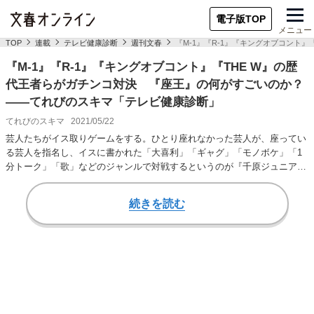
電子版TOP
メニュー
TOP
連載
テレビ健康診断
週刊文春
『M-1』『R-1』『キングオブコント
『M-1』『R-1』『キングオブコント』『THE W』の歴
代王者らがガチンコ対決 『座王』の何がすごいのか？
――てれびのスキマ「テレビ健康診断」
てれびのスキマ
2021/05/22
芸人たちがイス取りゲームをする。ひとり座れなかった芸人が、座ってい
る芸人を指名し、イスに書かれた「大喜利」「ギャグ」「モノボケ」「1
分トーク」「歌」などのジャンルで対戦するというのが『千原ジュニアの
座王』（関西テレ…
続きを読む