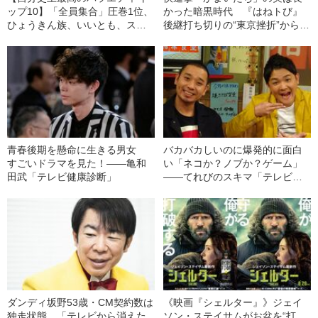
ップ10】「全員集合」圧巻1位、
かった暗黒時代 『はねトび』
ひょうきん族、いいとも、スマ
後継打ち切りの“東京挫折”からい
スマ“上位勢”を「水ダウ」が猛追
かに立ち直ったか？
撃
青春後期を懸命に生きる男女
バカバカしいのに爆発的に面白
すごいドラマを見た！――亀和
い「ネコか？ノブか？ゲーム」
田武「テレビ健康診断」
――てれびのスキマ「テレビ健
康診断」
ダンディ坂野53歳・CM契約数は
《映画『シェルター』》ジェイ
独走状態…「テレビから消えた
ソン・ステイサムがお盆を“打