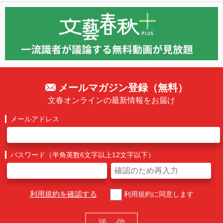
メールマガジン登録（無料）
文春オンラインの最新情報をお届け
メールアドレス
パスワード（半角英数6文字以上12文字以下）
利用規約を確認する
利用規約に同意します