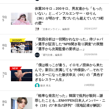
体重30キロ→200キロ、男友達から「もった
いない」と…インフルエンサー・ゆりん
5位
（36）が明かす、気づいたら超えていた“3桁
5
の壁”
2024/12/07
「文春オンライン」編集部
「敗因分析は一切聞かれなかった」侍ジャパ
SCOOP!
ン選手が証言した“NPB聞き取り調査”の実態
6位
6
「選手から次期監督の要求は…」
2026/08/06
「週刊文春」編集部
「僕は根っこが違う。イロモノ団体から来た
NEW
んで」新日に所属しても“外様扱い”…それで
7位
もスターになった飯伏幸太（44）の「異色す
7
ぎるレスラー人生」
23時間前
飯伏 幸太
「軽率な発言だった」韓国で批判が殺到→謝
罪したことも…ENHYPEN日本人メンバー・ニ
8位
8
キ（19）の“本当の評判”〈現地記者が解説〉