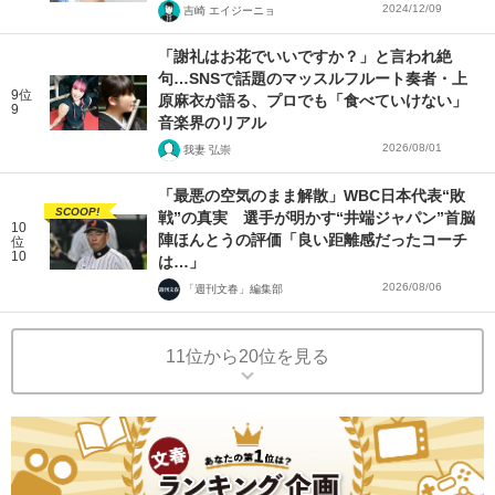
2024/12/09
吉崎 エイジーニョ
「謝礼はお花でいいですか？」と言われ絶
句…SNSで話題のマッスルフルート奏者・上
9位
原麻衣が語る、プロでも「食べていけない」
9
音楽界のリアル
2026/08/01
我妻 弘崇
「最悪の空気のまま解散」WBC日本代表“敗
SCOOP!
戦”の真実 選手が明かす“井端ジャパン”首脳
10
陣ほんとうの評価「良い距離感だったコーチ
位
10
は…」
2026/08/06
「週刊文春」編集部
11位から20位を見る