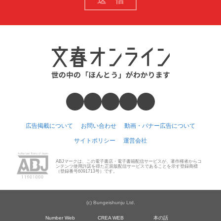
広告掲載について
お問い合わせ
動画・バナー広告について
サイトポリシー
運営会社
ABJマークは、この電子書店・電子書籍配信サービスが、著作権者からコ
ンテンツ使用許諾を得た正規版配信サービスであることを示す登録商標
（登録番号6091713号）です。
(c) Bungeishunju Ltd.
Number Web
CREA WEB
本の話