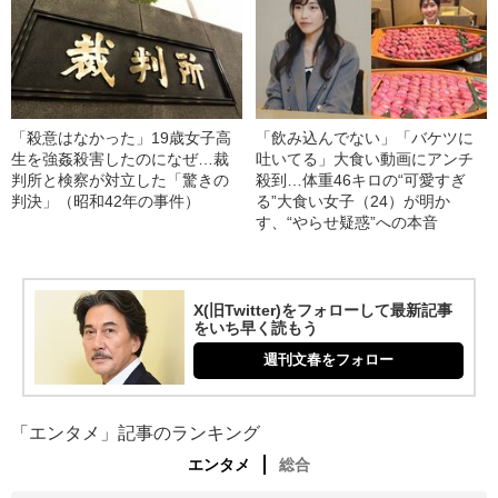
「殺意はなかった」19歳女子高
「飲み込んでない」「バケツに
生を強姦殺害したのになぜ…裁
吐いてる」大食い動画にアンチ
判所と検察が対立した「驚きの
殺到…体重46キロの“可愛すぎ
判決」（昭和42年の事件）
る”大食い女子（24）が明か
す、“やらせ疑惑”への本音
X(旧Twitter)をフォローして最新記事
をいち早く読もう
週刊文春をフォロー
「エンタメ」記事のランキング
エンタメ
総合