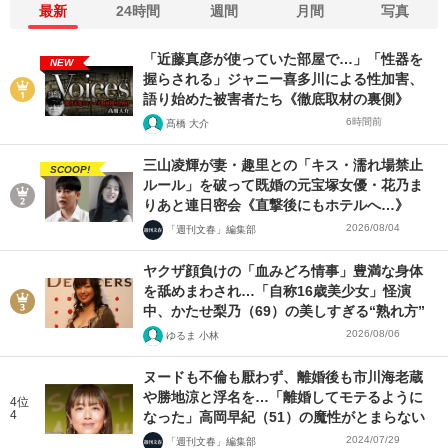
最新
24時間
週間
月間
写真
「近藤真彦が使っていた部屋で…」「性器を
NEW
握らされる」ジャニー喜多川による性加害、
語り始めた被害者たち《徹底取材の裏側》
6時間前
髙橋 大介
三山凌輝が妻・趣里との「キス・濡れ場禁止
SCOOP!
ルール」を破って既婚の元宝塚女優・花乃ま
りあと連日密会《直撃後にもホテルへ…》
2026/08/04
「週刊文春」編集部
ヤクザ顔負けの「血みどろ情事」豊満な身体
を舐めまわされ…「自称16歳美少女」怪演
中、かたせ梨乃（69）の美しすぎる“熟れ方”
2026/08/06
ゆるま 小林
ヌードも不倫も厭わず、離婚後も市川海老蔵
や勝地涼と浮名を…「離婚してモテるように
4位
4
なった」高岡早紀（51）の魔性がとまらない
2024/07/29
「週刊文春」編集部