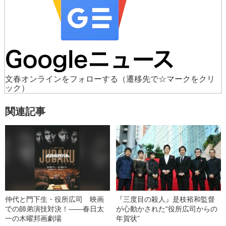
文春オンラインをフォローする
（遷移先で☆マークをクリ
ック）
関連記事
仲代と門下生・役所広司 映画
『三度目の殺人』是枝裕和監督
での師弟演技対決！――春日太
が心動かされた“役所広司からの
一の木曜邦画劇場
年賀状”