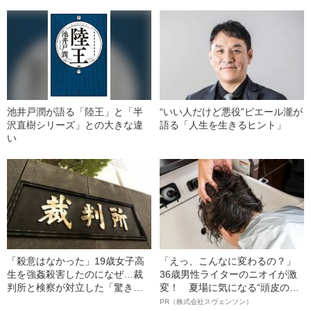
池井戸潤が語る「陸王」と「半
“いい人だけど悪役”ピエール瀧が
沢直樹シリーズ」との大きな違
語る「人生を生きるヒント」
い
「殺意はなかった」19歳女子高
「えっ、こんなに変わるの？」
生を強姦殺害したのになぜ…裁
36歳男性ライターのニオイが激
判所と検察が対立した「驚きの
変！ 夏場に気になる“頭皮のニ
判決」（昭和42年の事件）
オイ”や“ベタつき”を解消す
PR（株式会社スヴェンソン）