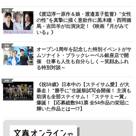
PR
《渡辺淳一原作＆娘・渡邉直子監督》“女性
の性”を真摯に描く意欲作に黒木瞳・西岡德
馬・吉田羊が出演決定！《映画『月がみて
いる』》
PR
オープン1周年を記念した特別イベントがサ
ムソナイト・ブラックレーベル銀座店で開
催 仕事も人生も自分らしく～笑顔あふれ
る特別対談～
PR
《祝59歳》日本中の【ステイサム愛】が大
暴走！ “勝手に”生誕祭試写会開催！ 主演も
助演も全部ステイサム！「ステサミー賞」
爆誕！【応募総数941票 全54作品の栄冠に
輝いた作品とはー!?】