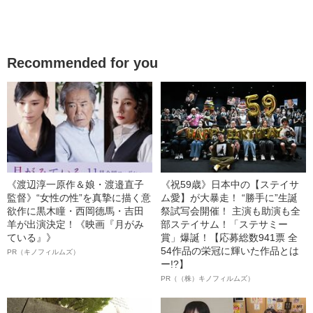
Recommended for you
《渡辺淳一原作＆娘・渡邉直子
《祝59歳》日本中の【ステイサ
監督》“女性の性”を真摯に描く意
ム愛】が大暴走！ “勝手に”生誕
欲作に黒木瞳・西岡德馬・吉田
祭試写会開催！ 主演も助演も全
羊が出演決定！《映画『月がみ
部ステイサム！「ステサミー
ている』》
賞」爆誕！【応募総数941票 全
54作品の栄冠に輝いた作品とは
PR（キノフィルムズ）
ー!?】
PR（（株）キノフィルムズ）