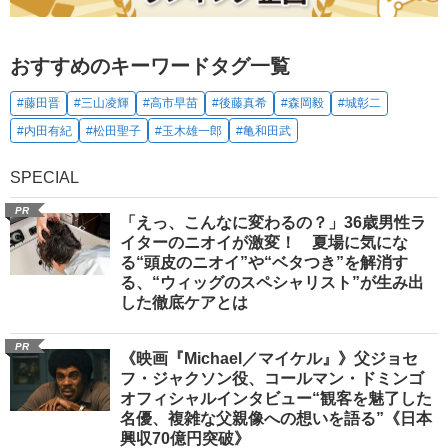
おすすめのキーワードタグ一覧
#藤田晋
#三山凌輝
#高市早苗
#後藤真希
#森岡毅
#城彰二
#内田有紀
#松田聖子
#玉木雄一郎
#亀和田武
SPECIAL
PR
「えっ、こんなに変わるの？」36歳男性ラ
イターのニオイが激変！ 夏場に気にな
る“頭皮のニオイ”や“ベタつき”を解消す
る、“ウィッグのスペシャリスト”が生み出
した徹底ケアとは
PR
《映画『Michael／マイケル』》父ジョセ
フ・ジャクソン役、コールマン・ドミンゴ
オフィシャルインタビュー“観客を魅了した
名優、複雑な父親像への想いを語る”《日本
興収70億円突破》