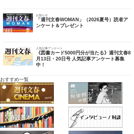
お知らせ
「週刊文春WOMAN」（2026夏号）読者ア
ンケート＆プレゼント
人気記事アンケート
《図書カード5000円分が当たる》週刊文春8
月13日・20日号 人気記事アンケート募集
中！
おすすめ一覧