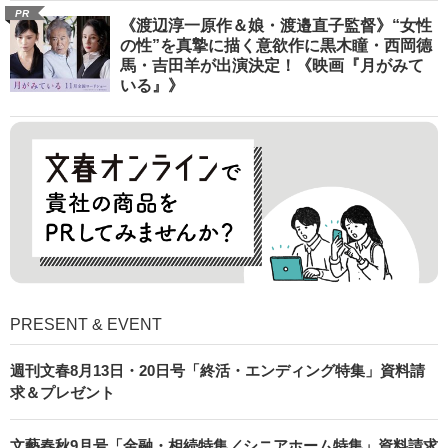
PR
《渡辺淳一原作＆娘・渡邉直子監督》“女性
の性”を真摯に描く意欲作に黒木瞳・西岡德
馬・吉田羊が出演決定！《映画『月がみて
いる』》
PRESENT & EVENT
週刊文春8月13日・20日号「終活・エンディング特集」資料請
求＆プレゼント
文藝春秋9月号「金融・相続特集／シニアホーム特集」資料請求