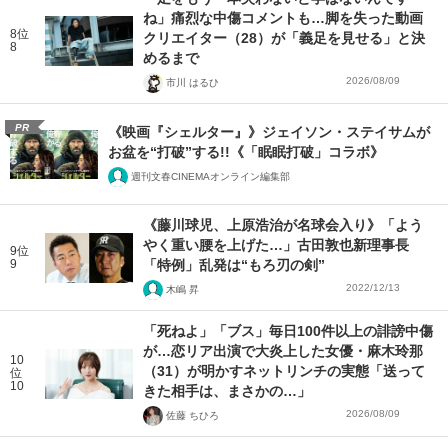
ね」痛烈な中傷コメントも…脚を失った動画
8位
クリエイター（28）が「義足を見せる」と決
8
めるまで
2026/08/09
市川 はるひ
PR
《映画『シェルター』》ジェイソン・ステイサムが
お盆を“打破”する!!《「眠眠打破」コラボ》
週刊文春CINEMAオンライン編集部
《藤川球児、上原浩治が名球会入り》「よう
やく重い腰を上げた…」古田敦也新理事長
9位
9
「特例」乱発は“もろ刃の剣”
2022/12/13
木嶋 昇
「死ねよ」「ブス」毎日100件以上の誹謗中傷
が…恋リア出演で大炎上した女優・麻木玲那
10
（31）が明かすネットリンチの実態「送って
位
10
きた相手は、まさかの…」
2026/08/09
佐藤 ちひろ