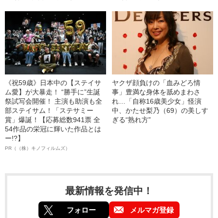
《祝59歳》日本中の【ステイサ
ヤクザ顔負けの「血みどろ情
ム愛】が大暴走！ “勝手に”生誕
事」豊満な身体を舐めまわさ
祭試写会開催！ 主演も助演も全
れ…「自称16歳美少女」怪演
部ステイサム！「ステサミー
中、かたせ梨乃（69）の美しす
賞」爆誕！【応募総数941票 全
ぎる“熟れ方”
54作品の栄冠に輝いた作品とは
ー!?】
PR（（株）キノフィルムズ）
最新情報を発信中！
フォロー
メルマガ登録