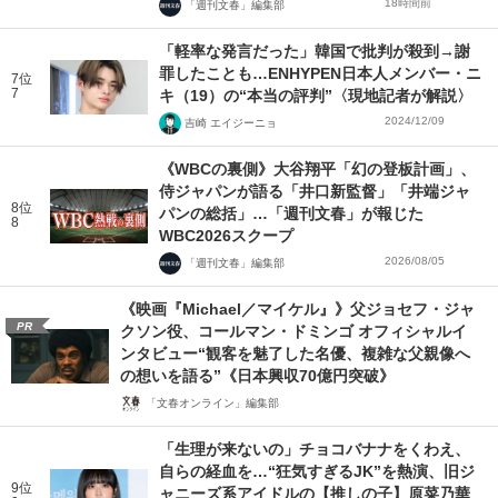
18時間前
「週刊文春」編集部
「軽率な発言だった」韓国で批判が殺到→謝
罪したことも…ENHYPEN日本人メンバー・ニ
7位
7
キ（19）の“本当の評判”〈現地記者が解説〉
2024/12/09
吉崎 エイジーニョ
《WBCの裏側》大谷翔平「幻の登板計画」、
侍ジャパンが語る「井口新監督」「井端ジャ
8位
パンの総括」…「週刊文春」が報じた
8
WBC2026スクープ
2026/08/05
「週刊文春」編集部
《映画『Michael／マイケル』》父ジョセフ・ジャ
PR
クソン役、コールマン・ドミンゴ オフィシャルイ
ンタビュー“観客を魅了した名優、複雑な父親像へ
の想いを語る”《日本興収70億円突破》
「文春オンライン」編集部
「生理が来ないの」チョコバナナをくわえ、
自らの経血を…“狂気すぎるJK”を熱演、旧ジ
9位
ャニーズ系アイドルの【推しの子】原菜乃華