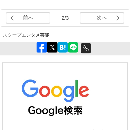
前へ
次へ
2/3
スクープ
エンタメ
芸能