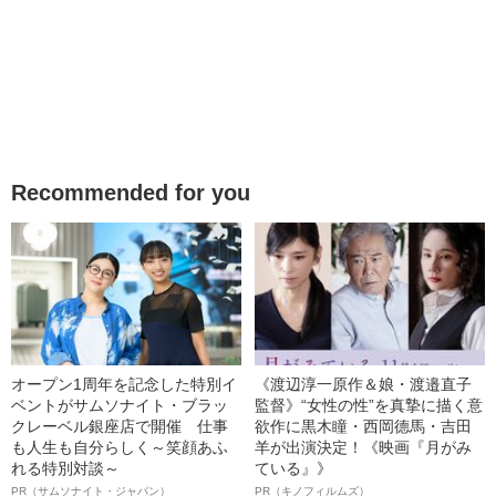
Recommended for you
オープン1周年を記念した特別イ
《渡辺淳一原作＆娘・渡邉直子
ベントがサムソナイト・ブラッ
監督》“女性の性”を真摯に描く意
クレーベル銀座店で開催 仕事
欲作に黒木瞳・西岡德馬・吉田
も人生も自分らしく～笑顔あふ
羊が出演決定！《映画『月がみ
れる特別対談～
ている』》
PR（サムソナイト・ジャパン）
PR（キノフィルムズ）