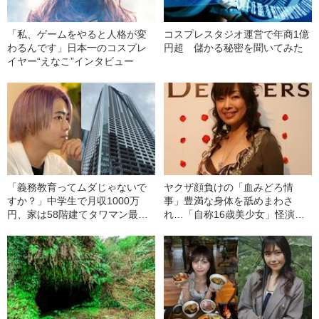
「私、ゲームをやると人格が変
コスプレスタジオ運営で年商1億
わるんです」日本一のコスプレ
円超 儲かる秘密を聞いてみた
イヤー“えなこ”インタビュー
「義務教育ってムダじゃないで
ヤクザ顔負けの「血みどろ情
すか？」中学生で月収1000万
事」豊満な身体を舐めまわさ
円、家は58階建てタワマン最上
れ…「自称16歳美少女」怪演
階《17歳YouTuberを直撃》
中、かたせ梨乃（69）の美しす
ぎる“熟れ方”