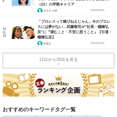
9
（22）の早熟キャリア
2026/08/05
ゆるま 小林
「プロレスって稼げねえじゃん」今のプロレ
スには夢がない…武藤敬司が“社長・棚橋弘
10
至”に『望むこと・不安に思うこと』【引退・
位
10
棚橋弘至】
2026/01/04
双葉社
11位から20位を見る
おすすめのキーワードタグ一覧