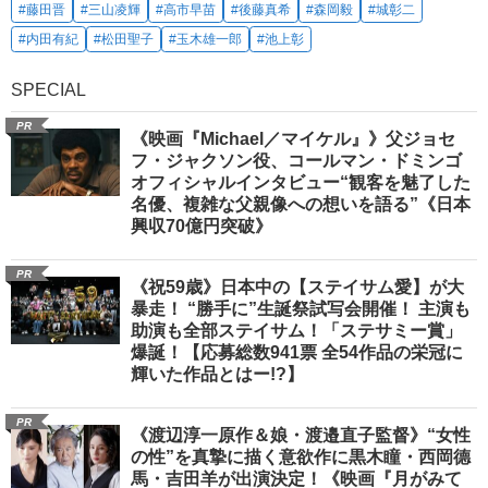
#藤田晋
#三山凌輝
#高市早苗
#後藤真希
#森岡毅
#城彰二
#内田有紀
#松田聖子
#玉木雄一郎
#池上彰
SPECIAL
PR
《映画『Michael／マイケル』》父ジョセ
フ・ジャクソン役、コールマン・ドミンゴ
オフィシャルインタビュー“観客を魅了した
名優、複雑な父親像への想いを語る”《日本
興収70億円突破》
PR
《祝59歳》日本中の【ステイサム愛】が大
暴走！ “勝手に”生誕祭試写会開催！ 主演も
助演も全部ステイサム！「ステサミー賞」
爆誕！【応募総数941票 全54作品の栄冠に
輝いた作品とはー!?】
PR
《渡辺淳一原作＆娘・渡邉直子監督》“女性
の性”を真摯に描く意欲作に黒木瞳・西岡德
馬・吉田羊が出演決定！《映画『月がみて