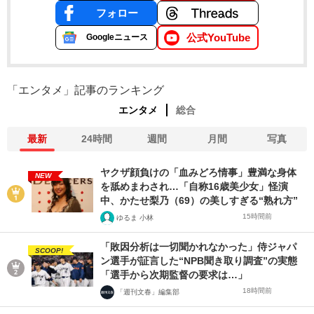
フォロー
公式YouTube
Googleニュース
「エンタメ」記事のランキング
エンタメ
総合
最新
24時間
週間
月間
写真
ヤクザ顔負けの「血みどろ情事」豊満な身体
NEW
を舐めまわされ…「自称16歳美少女」怪演
中、かたせ梨乃（69）の美しすぎる“熟れ方”
15時間前
ゆるま 小林
「敗因分析は一切聞かれなかった」侍ジャパ
SCOOP!
ン選手が証言した“NPB聞き取り調査”の実態
「選手から次期監督の要求は…」
18時間前
「週刊文春」編集部