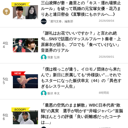
三山凌輝が妻・趣里との「キス・濡れ場禁止
SCOOP!
ルール」を破って既婚の元宝塚女優・花乃ま
りあと連日密会《直撃後にもホテルへ…》
2026/08/04
「週刊文春」編集部
「謝礼はお花でいいですか？」と言われ絶
句…SNSで話題のマッスルフルート奏者・上
4位
原麻衣が語る、プロでも「食べていけない」
4
音楽界のリアル
2026/08/01
我妻 弘崇
「僕は根っこが違う。イロモノ団体から来た
NEW
んで」新日に所属しても“外様扱い”…それで
5位
もスターになった飯伏幸太（44）の「異色す
5
ぎるレスラー人生」
8時間前
飯伏 幸太
「最悪の空気のまま解散」WBC日本代表“敗
SCOOP!
戦”の真実 選手が明かす“井端ジャパン”首脳
6位
陣ほんとうの評価「良い距離感だったコーチ
6
は…」