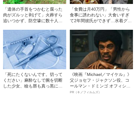
「遺体の手首をつかむと腐った
「食費は月40万円」「男性から
肉がズルッと剥げて」火葬すら
食事に誘われない」大食いすぎ
追いつかず、防空壕に数十人
て2年間彼氏ができず…水着グラ
を“集団土葬”…この世の地獄を見
ビアも話題の“可愛すぎる”大食い
た少年兵が明かした“過酷すぎる
女子（24）が語る、驚愕の食生
任務”とは
活
「死にたくないんです。切って
《映画『Michael／マイケル』》
ください」麻酔なしで腕を切断
父ジョセフ・ジャクソン役、コ
した少女、瞼も唇も真っ黒に腫
ールマン・ドミンゴ オフィシャ
れあがり「この仇、討って下さ
ルインタビュー“観客を魅了した
PR（キノフィルムズ）
い」と息絶えた少年…原爆投下
名優、複雑な父親像への想いを
直後に“広島の離島で起きていた
語る”《日本興収70億円突破》
知られざる被害の実情