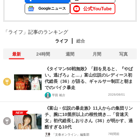
公式YouTube
Googleニュース
「ライフ」記事のランキング
ライフ
総合
最新
24時間
週間
月間
写真
《タイマン50戦無敗》「顔を見ると、『やば
い。逃げろ』と…」富山伝説のレディース初
代総長（36）が語る、ギャルサー制圧と朝ま
でのバイク暴走
2026/08/01
平田 裕介
《富山・伝説の暴走族》11人からの集団リン
NEW
チ、腕に10箇所以上の根性焼き…「音速天
女」初代総長しおりさん（36）が明かす、過
酷すぎる10代
7時間前
「文春オンライン」編集部