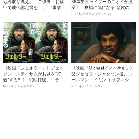
も総取り換え」「ご供養・お祓
36歳男性ライターのニオイが激
いで成仏認定書を…」 ‟事故物
変！ 夏場に気になる“頭皮のニ
件”専門業者「成仏不動産」のリ
オイ”や“ベタつき”を解消す
PR（株式会社スヴェンソン）
アル
る、“ウィッグのスペシャリス
ト”が生み出した徹底ケアとは
《映画『シェルター』》ジェイ
《映画『Michael／マイケル』》
ソン・ステイサムがお盆を“打
父ジョセフ・ジャクソン役、コ
破”する!!《「眠眠打破」コラ
ールマン・ドミンゴ オフィシャ
ボ》
ルインタビュー“観客を魅了した
PR（キノフィルムズ）
PR（キノフィルムズ）
名優、複雑な父親像への想いを
語る”《日本興収70億円突破》