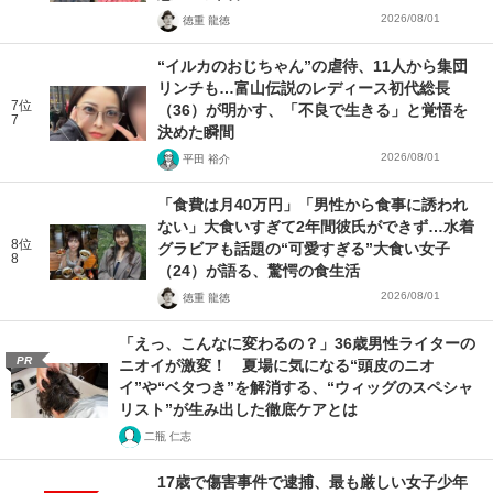
2026/08/01
徳重 龍徳
“イルカのおじちゃん”の虐待、11人から集団
リンチも…富山伝説のレディース初代総長
7位
（36）が明かす、「不良で生きる」と覚悟を
7
決めた瞬間
2026/08/01
平田 裕介
「食費は月40万円」「男性から食事に誘われ
ない」大食いすぎて2年間彼氏ができず…水着
8位
グラビアも話題の“可愛すぎる”大食い女子
8
（24）が語る、驚愕の食生活
2026/08/01
徳重 龍徳
「えっ、こんなに変わるの？」36歳男性ライターの
PR
ニオイが激変！ 夏場に気になる“頭皮のニオ
イ”や“ベタつき”を解消する、“ウィッグのスペシャ
リスト”が生み出した徹底ケアとは
二瓶 仁志
17歳で傷害事件で逮捕、最も厳しい女子少年