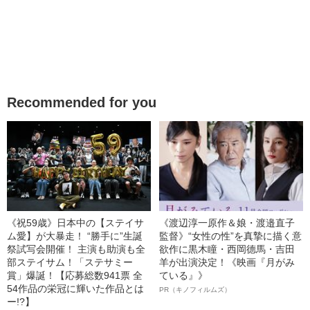
Recommended for you
《祝59歳》日本中の【ステイサ
《渡辺淳一原作＆娘・渡邉直子
ム愛】が大暴走！ “勝手に”生誕
監督》“女性の性”を真摯に描く意
祭試写会開催！ 主演も助演も全
欲作に黒木瞳・西岡德馬・吉田
部ステイサム！「ステサミー
羊が出演決定！《映画『月がみ
賞」爆誕！【応募総数941票 全
ている』》
54作品の栄冠に輝いた作品とは
PR（キノフィルムズ）
ー!?】