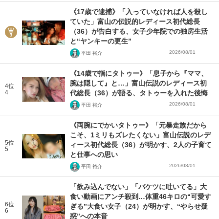
《17歳で逮捕》「入っていなければ人を殺し
ていた」富山の伝説的レディース初代総長
（36）が告白する、女子少年院での独房生活
と“ヤンキーの更生”
2026/08/01
平田 裕介
《14歳で指にタトゥー》「息子から『ママ、
腕は隠して』と…」富山伝説のレディース初
4位
4
代総長（36）が語る、タトゥーを入れた後悔
2026/08/01
平田 裕介
《両腕にでかいタトゥー》「元暴走族だから
こそ、1ミリもズレたくない」富山伝説のレデ
5位
ィース初代総長（36）が明かす、2人の子育て
5
と仕事への思い
2026/08/01
平田 裕介
「飲み込んでない」「バケツに吐いてる」大
食い動画にアンチ殺到…体重46キロの“可愛す
6位
ぎる”大食い女子（24）が明かす、“やらせ疑
6
惑”への本音