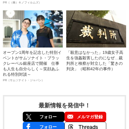
PR（（株）キノフィルムズ）
オープン1周年を記念した特別イ
「殺意はなかった」19歳女子高
ベントがサムソナイト・ブラッ
生を強姦殺害したのになぜ…裁
クレーベル銀座店で開催 仕事
判所と検察が対立した「驚きの
も人生も自分らしく～笑顔あふ
判決」（昭和42年の事件）
れる特別対談～
PR（サムソナイト・ジャパン）
最新情報を発信中！
フォロー
メルマガ登録
フォロー