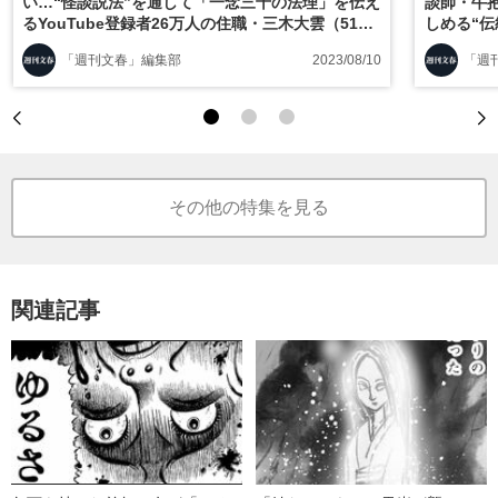
い…“怪談説法”を通して「一念三千の法理」を伝え
談師・牛
るYouTube登録者26万人の住職・三木大雲（51）
しめる“
の人生観
「週刊文春」編集部
2023/08/10
「週
その他の特集を見る
関連記事