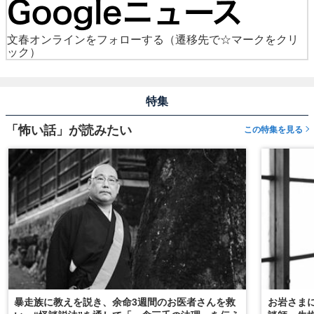
文春オンラインをフォローする
（遷移先で☆マークをクリ
ック）
特集
「怖い話」が読みたい
この特集を見る
暴走族に教えを説き、余命3週間のお医者さんを救
お岩さま