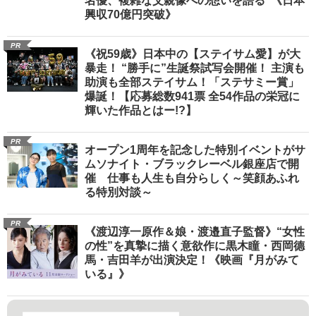
名優、複雑な父親像への想いを語る”《日本
興収70億円突破》
PR
《祝59歳》日本中の【ステイサム愛】が大
暴走！ “勝手に”生誕祭試写会開催！ 主演も
助演も全部ステイサム！「ステサミー賞」
爆誕！【応募総数941票 全54作品の栄冠に
輝いた作品とはー!?】
PR
オープン1周年を記念した特別イベントがサ
ムソナイト・ブラックレーベル銀座店で開
催 仕事も人生も自分らしく～笑顔あふれ
る特別対談～
PR
《渡辺淳一原作＆娘・渡邉直子監督》“女性
の性”を真摯に描く意欲作に黒木瞳・西岡德
馬・吉田羊が出演決定！《映画『月がみて
いる』》