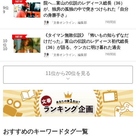
NEW
院へ…富山の伝説のレディース総長（36）
9位
が、独房の孤独の中で突きつけられた「自分
9
の身勝手さ」
7時間前
「文春オンライン」編集部
《タイマン無敗伝説》「怖いもの知らずなだ
NEW
10
けだった」富山の伝説のレディース初代総長
位
（36）が語る、ケンカに明け暮れた過去
10
7時間前
「文春オンライン」編集部
11位から20位を見る
おすすめのキーワードタグ一覧