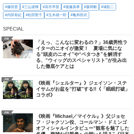
#藤田晋
#三山凌輝
#高市早苗
#後藤真希
#森岡毅
#城彰二
#内田有紀
#松田聖子
#玉木雄一郎
#亀和田武
SPECIAL
PR
「えっ、こんなに変わるの？」36歳男性ラ
イターのニオイが激変！ 夏場に気にな
る“頭皮のニオイ”や“ベタつき”を解消す
る、“ウィッグのスペシャリスト”が生み出
した徹底ケアとは
PR
《映画『シェルター』》ジェイソン・ステ
イサムがお盆を“打破”する!!《「眠眠打破」
コラボ》
PR
《映画『Michael／マイケル』》父ジョセ
フ・ジャクソン役、コールマン・ドミンゴ
オフィシャルインタビュー“観客を魅了した