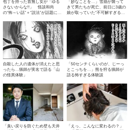
包丁を持った首無し女が「ゆる
「妙なことを…」雪崩が襲って
さないからな!!」 怪談和尚
きて男たちが死亡、前日に3歳の
の“怖～い話”＋“説法”が話題にな
娘が取っていた“不可解すぎる行
っているワケ
動”
自殺した人の遺体が消えたと思
「50センチくらいのが、じーっ
ったら…猟師が実名で語る「山
とこっちを…」熊を狩る猟師が
の怪異体験」
語る怖すぎる体験談
「臭い戻りを防ぐため壁も天井
「えっ、こんなに変わるの？」